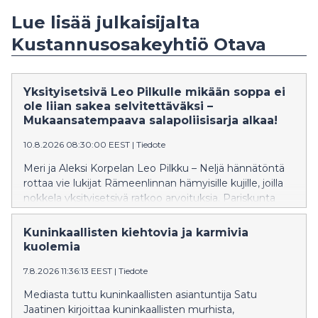
Lue lisää julkaisijalta
Kustannusosakeyhtiö Otava
Yksityisetsivä Leo Pilkulle mikään soppa ei
ole liian sakea selvitettäväksi –
Mukaansatempaava salapoliisisarja alkaa!
10.8.2026 08:30:00 EEST
|
Tiedote
Meri ja Aleksi Korpelan Leo Pilkku – Neljä hännätöntä
rottaa vie lukijat Rämeenlinnan hämyisille kujille, joilla
nokkela yksityisetsivä ratkoo arvoituksia. Pariskunta
tunnetaan erityisesti Peloton Peltohiiri -
kuvakirjasarjastaan, jonka viimeinen osa oli lasten- ja
Kuninkaallisten kiehtovia ja karmivia
nuortenkirjallisuuden Finlandia-ehdokkaana.
kuolemia
7.8.2026 11:36:13 EEST
|
Tiedote
Mediasta tuttu kuninkaallisten asiantuntija Satu
Jaatinen kirjoittaa kuninkaallisten murhista,