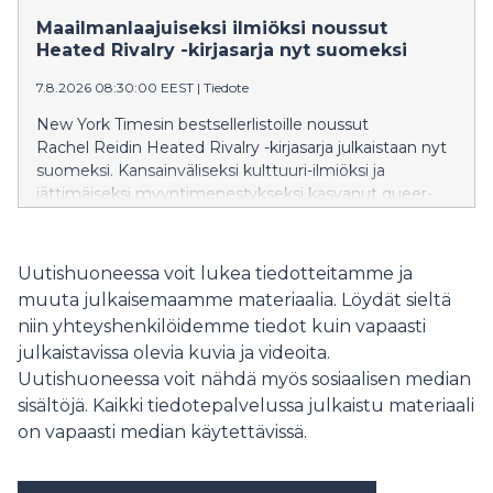
muutoksen tekeminen jää toteutumatta. Samalla
Maailmanlaajuiseksi ilmiöksi noussut
työelämän vaatimukset kasvavat, epävarmuus
Heated Rivalry -kirjasarja nyt suomeksi
lisääntyy ja yhä useampi etsii keinoja rakentaa kestävää
suorituskykyä, hyvinvointia ja merkityksellisyyttä. Tästä
7.8.2026 08:30:00 EEST
|
Tiedote
havainnosta syntyi uutuuskirja Läpimurto.
New York Timesin bestsellerlistoille noussut
Rachel Reidin Heated Rivalry -kirjasarja julkaistaan nyt
suomeksi. Kansainväliseksi kulttuuri-ilmiöksi ja
jättimäiseksi myyntimenestykseksi kasvanut queer-
jääkiekkoromanssien sarja käynnistyy elokuussa
teoksella Game Changer – Käänteentekijä.
Uutishuoneessa voit lukea tiedotteitamme ja
muuta julkaisemaamme materiaalia. Löydät sieltä
niin yhteyshenkilöidemme tiedot kuin vapaasti
julkaistavissa olevia kuvia ja videoita.
Uutishuoneessa voit nähdä myös sosiaalisen median
sisältöjä. Kaikki tiedotepalvelussa julkaistu materiaali
on vapaasti median käytettävissä.