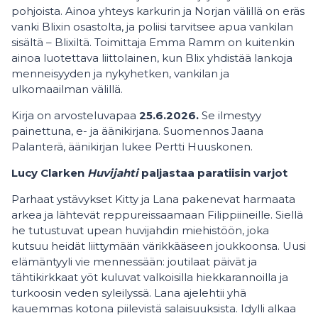
pohjoista. Ainoa yhteys karkurin ja Norjan välillä on eräs
vanki Blixin osastolta, ja poliisi tarvitsee apua vankilan
sisältä – Blixiltä. Toimittaja Emma Ramm on kuitenkin
ainoa luotettava liittolainen, kun Blix yhdistää lankoja
menneisyyden ja nykyhetken, vankilan ja
ulkomaailman välillä.
Kirja on arvosteluvapaa
25.6.2026.
Se ilmestyy
painettuna, e- ja äänikirjana. Suomennos
Jaana
Palanterä, äänikirjan lukee Pertti Huuskonen.
Lucy Clarken
Huvijahti
paljastaa paratiisin varjot
Parhaat ystävykset Kitty ja Lana pakenevat harmaata
arkea ja lähtevät reppureissaamaan Filippiineille. Siellä
he tutustuvat upean huvijahdin miehistöön, joka
kutsuu heidät liittymään värikkääseen joukkoonsa. Uusi
elämäntyyli vie mennessään: joutilaat päivät ja
tähtikirkkaat yöt kuluvat valkoisilla hiekkarannoilla ja
turkoosin veden syleilyssä. Lana ajelehtii yhä
kauemmas kotona piilevistä salaisuuksista. Idylli alkaa