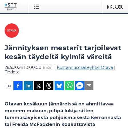
KIRJAUDU
Jännityksen mestarit tarjoilevat
kesän täydeltä kylmiä väreitä
26.5.2026 10:00:00 EEST
|
Kustannusosakeyhtiö Otava
|
Tiedote
Jaa
Otavan kesäkuun jännäreissä on ahmittavaa
moneen makuun, pitipä lukija sitten
tummasävyisestä pohjoismaisesta kerronnasta
tai
Freida McFaddenin
koukuttavista