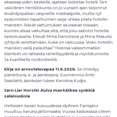
akaasiapuiden keskellä, sijaitsee loistelias hotelli. Sen
uskollinen henkilökunta on jo vuosien ajan tarjonnut
levähdyspaikan väsyneille matkailijoille, mutta nyt
epäonnisten tapahtumien sarja uhkaa pilata hotellin
maineen. Ikävät sattumukset seuraavat toisiaan,
kunnes alkaa vaikuttaa siltä, että joku sabotoi hotellia
tarkoituksella. Etsivät Mma Ramotswe ja Mma Makutsi
ryhtyvät selvittämään, kuka on vastuussa. Voiko hotellin
maineen vielä palauttaa? Yleensä vaikeimmatkin
tilanteet voi ratkaista rehellisyydellä ja myötätunnolla.
Ja kupillisella rooibosteetä.
Kirja on arvosteluvapaa 11.6.2026.
Se ilmestyy
painettuna, e- ja äänikirjana. Suomennos Antti
Saarilahti, äänikirjan lukee Karoliina Kudjoi.
Jørn Lier Horstin
Kuiva maa
kätkee synkkiä
salaisuuksia
Helteisen kesän kuivuudessa idyllinen Farrisjärvi
muuttuu karuksi jättömaaksi. Vuosia kadoksissa olleen