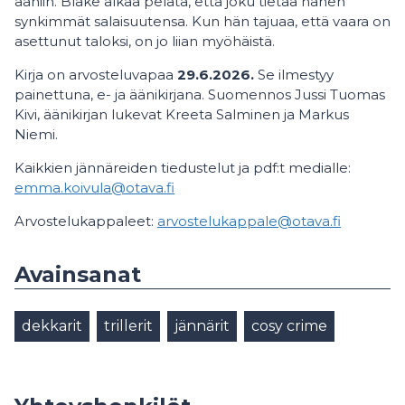
ääniin. Blake alkaa pelätä, että joku tietää hänen
synkimmät salaisuutensa. Kun hän tajuaa, että vaara on
asettunut taloksi, on jo liian myöhäistä.
Kirja on arvosteluvapaa
29.6.2026.
Se ilmestyy
painettuna, e- ja äänikirjana. Suomennos Jussi Tuomas
Kivi, äänikirjan lukevat Kreeta Salminen ja Markus
Niemi.
Kaikkien jännäreiden tiedustelut ja pdf:t medialle:
emma.koivula@otava.fi
Arvostelukappaleet:
arvostelukappale@otava.fi
Avainsanat
dekkarit
trillerit
jännärit
cosy crime