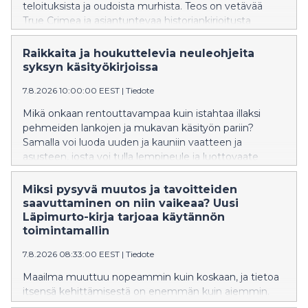
teloituksista ja oudoista murhista. Teos on vetävää
True Crimea ja asiantuntevaa historiankirjoitusta
samaan aikaan.
Raikkaita ja houkuttelevia neuleohjeita
syksyn käsityökirjoissa
7.8.2026 10:00:00 EEST
|
Tiedote
Mikä onkaan rentouttavampaa kuin istahtaa illaksi
pehmeiden lankojen ja mukavan käsityön pariin?
Samalla voi luoda uuden ja kauniin vaatteen ja
asusteen, josta voi tulla lempineule ja luottovaate
itselle tai ystävälle! Tässä tämän syksyn
houkuttelevimmat käsityökirjat, jotka inspiroivat
Miksi pysyvä muutos ja tavoitteiden
pitkään.
saavuttaminen on niin vaikeaa? Uusi
Läpimurto-kirja tarjoaa käytännön
toimintamallin
7.8.2026 08:33:00 EEST
|
Tiedote
Maailma muuttuu nopeammin kuin koskaan, ja tietoa
itsensä kehittämisestä on enemmän kuin aiemmin.
Moni tietää, mitä pitäisi tehdä, mutta pysyvän