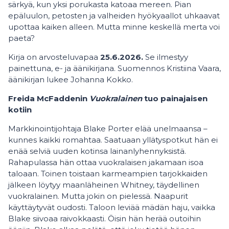
särkyä, kun yksi porukasta katoaa mereen. Pian
epäluulon, petosten ja valheiden hyökyaallot uhkaavat
upottaa kaiken alleen. Mutta minne keskellä merta voi
paeta?
Kirja on arvosteluvapaa
25.6.2026.
Se ilmestyy
painettuna, e- ja äänikirjana. Suomennos
Kristiina Vaara,
äänikirjan lukee Johanna Kokko.
Freida McFaddenin
Vuokralainen
tuo painajaisen
kotiin
Markkinointijohtaja Blake Porter elää unelmaansa –
kunnes kaikki romahtaa. Saatuaan yllätyspotkut hän ei
enää selviä uuden kotinsa lainanlyhennyksistä.
Rahapulassa hän ottaa vuokralaisen jakamaan isoa
taloaan. Toinen toistaan karmeampien tarjokkaiden
jälkeen löytyy maanläheinen Whitney, täydellinen
vuokralainen. Mutta jokin on pielessä. Naapurit
käyttäytyvät oudosti. Taloon leviää mädän haju, vaikka
Blake siivoaa raivokkaasti. Öisin hän herää outoihin