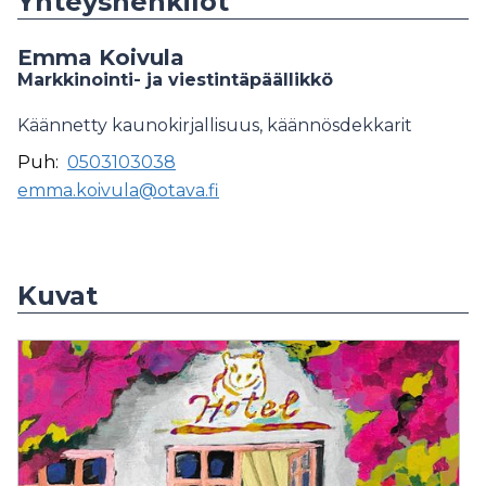
Yhteyshenkilöt
Emma Koivula
Markkinointi- ja viestintäpäällikkö
Käännetty kaunokirjallisuus, käännösdekkarit
Puh:
0503103038
emma.koivula@otava.fi
Kuvat