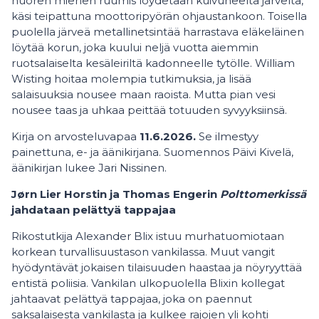
nuoren miehen ruumis löydetään kuivuneelta järveltä,
käsi teipattuna moottoripyörän ohjaustankoon. Toisella
puolella järveä metallinetsintää harrastava eläkeläinen
löytää korun, joka kuului neljä vuotta aiemmin
ruotsalaiselta kesäleiriltä kadonneelle tytölle. William
Wisting hoitaa molempia tutkimuksia, ja lisää
salaisuuksia nousee maan raoista. Mutta pian vesi
nousee taas ja uhkaa peittää totuuden syvyyksiinsä.
Kirja on arvosteluvapaa
11.6.2026.
Se ilmestyy
painettuna, e- ja äänikirjana. Suomennos Päivi Kivelä,
äänikirjan lukee Jari Nissinen.
Jørn Lier Horstin ja Thomas Engerin
Polttomerkissä
jahdataan pelättyä tappajaa
Rikostutkija Alexander Blix istuu murhatuomiotaan
korkean turvallisuustason vankilassa. Muut vangit
hyödyntävät jokaisen tilaisuuden haastaa ja nöyryyttää
entistä poliisia. Vankilan ulkopuolella Blixin kollegat
jahtaavat pelättyä tappajaa, joka on paennut
saksalaisesta vankilasta ja kulkee rajojen yli kohti