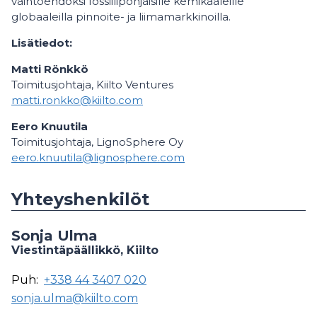
vaihtoehdoksi fossiilipohjaisille kemikaaleille
globaaleilla pinnoite- ja liimamarkkinoilla.
Lisätiedot:
Matti Rönkkö
Toimitusjohtaja, Kiilto Ventures
matti.ronkko@kiilto.com
Eero Knuutila
Toimitusjohtaja, LignoSphere Oy
eero.knuutila@lignosphere.com
Yhteyshenkilöt
Sonja Ulma
Viestintäpäällikkö, Kiilto
Puh:
+338 44 3407 020
sonja.ulma@kiilto.com