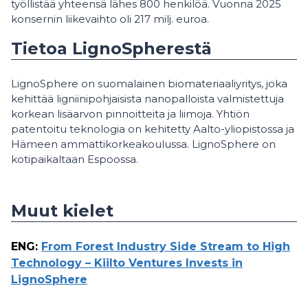
työllistää yhteensä lähes 800 henkilöä. Vuonna 2025
konsernin liikevaihto oli 217 milj. euroa.
Tietoa LignoSpherestä
LignoSphere on suomalainen biomateriaaliyritys, joka
kehittää ligniinipohjaisista nanopalloista valmistettuja
korkean lisäarvon pinnoitteita ja liimoja. Yhtiön
patentoitu teknologia on kehitetty Aalto-yliopistossa ja
Hämeen ammattikorkeakoulussa. LignoSphere on
kotipaikaltaan Espoossa.
Muut kielet
ENG
:
From Forest Industry Side Stream to High
Technology – Kiilto Ventures Invests in
LignoSphere