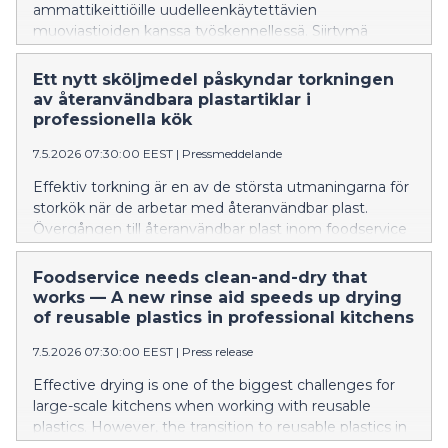
ammattikeittiöille uudelleenkäytettävien
muoviastioiden kanssa työskennellessä. Siirtymä
uudelleenkäytettäviin muoveihin ravintola-alalla
kuitenkin kiihtyy nopeasti EU:n tiukentuvien
Ett nytt sköljmedel påskyndar torkningen
kertakäyttömuovimääräysten myötä. Tilanteen
av återanvändbara plastartiklar i
helpottamiseksi on lanseerattu uusi
professionella kök
huuhtelukirkasteinnovaatio.
7.5.2026 07:30:00 EEST
|
Pressmeddelande
Effektiv torkning är en av de största utmaningarna för
storkök när de arbetar med återanvändbar plast.
Övergången till återanvändbar plast inom foodservice
accelererar dock snabbt, driven av EU:s allt striktare
regler mot engångsplast. En ny sköljmedelsinnovation
Foodservice needs clean-and-dry that
har lanserats för att underlätta denna övergång.
works — A new rinse aid speeds up drying
of reusable plastics in professional kitchens
7.5.2026 07:30:00 EEST
|
Press release
Effective drying is one of the biggest challenges for
large-scale kitchens when working with reusable
plastics. However, the transition to reusable plastics in