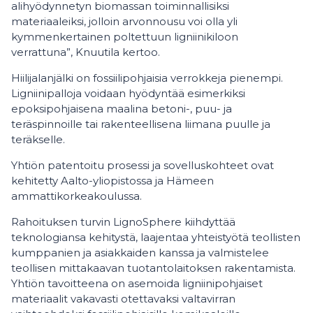
alihyödynnetyn biomassan toiminnallisiksi
materiaaleiksi, jolloin arvonnousu voi olla yli
kymmenkertainen poltettuun ligniinikiloon
verrattuna”, Knuutila kertoo.
Hiilijalanjälki on fossiilipohjaisia verrokkeja pienempi.
Ligniinipalloja voidaan hyödyntää esimerkiksi
epoksipohjaisena maalina betoni-, puu- ja
teräspinnoille tai rakenteellisena liimana puulle ja
teräkselle.
Yhtiön patentoitu prosessi ja sovelluskohteet ovat
kehitetty Aalto-yliopistossa ja Hämeen
ammattikorkeakoulussa.
Rahoituksen turvin LignoSphere kiihdyttää
teknologiansa kehitystä, laajentaa yhteistyötä teollisten
kumppanien ja asiakkaiden kanssa ja valmistelee
teollisen mittakaavan tuotantolaitoksen rakentamista.
Yhtiön tavoitteena on asemoida ligniinipohjaiset
materiaalit vakavasti otettavaksi valtavirran