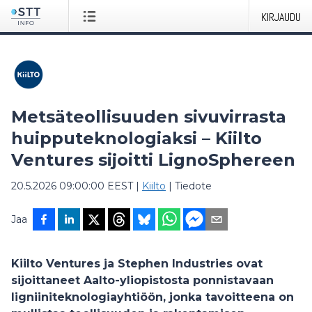
KIRJAUDU
Metsäteollisuuden sivuvirrasta
huipputeknologiaksi – Kiilto
Ventures sijoitti LignoSphereen
20.5.2026 09:00:00 EEST
|
Kiilto
|
Tiedote
Jaa
Kiilto Ventures ja Stephen Industries ovat
sijoittaneet Aalto-yliopistosta ponnistavaan
ligniiniteknologiayhtiöön, jonka tavoitteena on