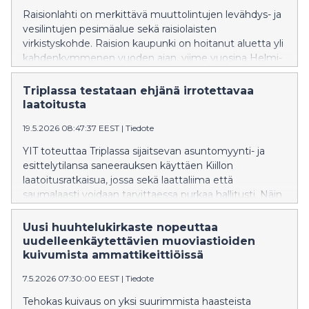
Raisionlahti on merkittävä muuttolintujen levähdys- ja
vesilintujen pesimäalue sekä raisiolaisten
virkistyskohde. Raision kaupunki on hoitanut aluetta yli
kahdenkymmenen vuoden ajan, viime vuosina Helmi-
ohjelman tuella, mutta rahoitusta ei nykyisellä
hallituskaudella ole ollut saatavilla. Kemianteollisuuden
Triplassa testataan ehjänä irrotettavaa
yritys Kiilto on sitoutunut rahoittamaan Raisionlahden
laatoitusta
luonnonsuojelualueen hoitotöitä vuosina 2026–2028.
19.5.2026 08:47:37 EEST
|
Tiedote
YIT toteuttaa Triplassa sijaitsevan asuntomyynti- ja
esittelytilansa saneerauksen käyttäen Kiillon
laatoitusratkaisua, jossa sekä laattaliima että
saumalaasti voidaan tarvittaessa purkaa hallitusti. Näin
kaakelit voidaan irrottaa ehjinä ilman rakenteiden
rikkomista. Yhteensä yli 100 neliömetriä seinäpintoja
Uusi huuhtelukirkaste nopeuttaa
saneerataan Triplassa uraauurtavalla laatoitusratkaisulla.
uudelleenkäytettävien muoviastioiden
kuivumista ammattikeittiöissä
7.5.2026 07:30:00 EEST
|
Tiedote
Tehokas kuivaus on yksi suurimmista haasteista