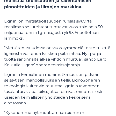
mullistaa teollisuuden ja rakentamisen
pinnoitteiden ja liimojen markkina.
Ligniini on metsäteollisuuden runsas sivuvirta:
maailman sellutehtaat tuottavat vuosittain noin 50
miljoonaa tonnia ligniiniä, josta yli 95 % poltetaan
lämmöksi.
“Metsäteollisuudessa on vuosikymmeniä toisteltu, että
ligniinistä voi tehdä kaikkea paitsi rahaa. Nyt pohja
tuolta sanonnalta alkaa vihdoin murtua”, sanoo Eero
Knuutila, LignoSpheren toimitusjohtaja.
Ligniinin kemiallinen monimutkaisuus on pitkään
seissyt sen mahdollisuuksien tiellä. LignoSpheren
teknologia kuitenkin muuttaa ligniinin rakenteen
tasalaatuisiksi palloiksi, jotka toimivat erinomaisesti
useiden kemiallisten yhdisteiden keskeisenä
ainesosana.
“Kykenemme nyt muuttamaan aiemmin