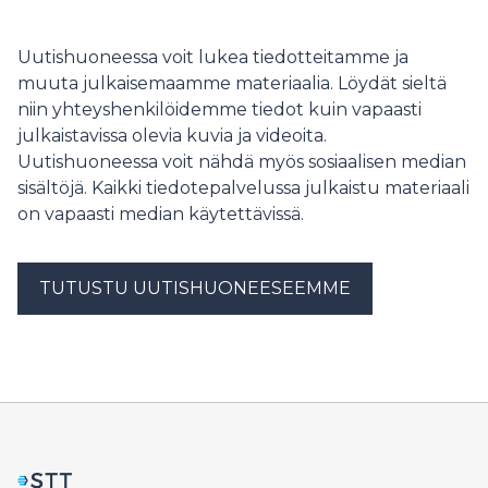
foodservice is rapidly accelerating, driven by stricter EU
regulations against single-use plastics. A new rinse aid
innovation has been launched to help ease this.
Uutishuoneessa voit lukea tiedotteitamme ja
muuta julkaisemaamme materiaalia. Löydät sieltä
niin yhteyshenkilöidemme tiedot kuin vapaasti
julkaistavissa olevia kuvia ja videoita.
Uutishuoneessa voit nähdä myös sosiaalisen median
sisältöjä. Kaikki tiedotepalvelussa julkaistu materiaali
on vapaasti median käytettävissä.
TUTUSTU UUTISHUONEESEEMME