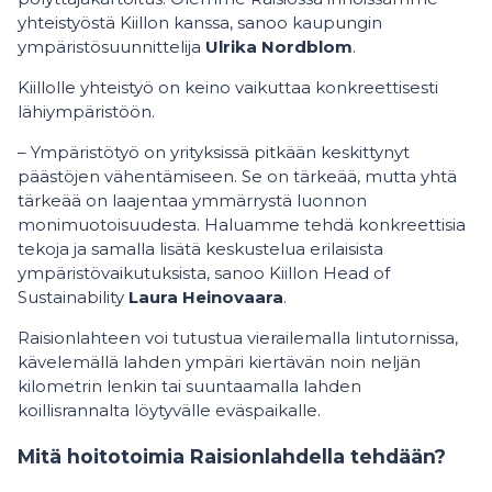
yhteistyöstä Kiillon kanssa, sanoo kaupungin
ympäristösuunnittelija
Ulrika Nordblom
.
Kiillolle yhteistyö on keino vaikuttaa konkreettisesti
lähiympäristöön.
– Ympäristötyö on yrityksissä pitkään keskittynyt
päästöjen vähentämiseen. Se on tärkeää, mutta yhtä
tärkeää on laajentaa ymmärrystä luonnon
monimuotoisuudesta. Haluamme tehdä konkreettisia
tekoja ja samalla lisätä keskustelua erilaisista
ympäristövaikutuksista, sanoo Kiillon Head of
Sustainability
Laura Heinovaara
.
Raisionlahteen voi tutustua vierailemalla lintutornissa,
kävelemällä lahden ympäri kiertävän noin neljän
kilometrin lenkin tai suuntaamalla lahden
koillisrannalta löytyvälle eväspaikalle.
Mitä hoitotoimia Raisionlahdella tehdään?