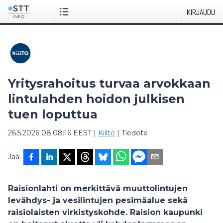
KIRJAUDU
Yritysrahoitus turvaa arvokkaan
lintulahden hoidon julkisen
tuen loputtua
26.5.2026 08:08:16 EEST
|
Kiilto
|
Tiedote
Jaa
Raisionlahti on merkittävä muuttolintujen
levähdys- ja vesilintujen pesimäalue sekä
raisiolaisten virkistyskohde. Raision kaupunki