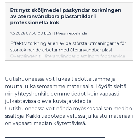
uudelleenkäytettäviin muoveihin ravintola-alalla
kuitenkin kiihtyy nopeasti EU:n tiukentuvien
Ett nytt sköljmedel påskyndar torkningen
kertakäyttömuovimääräysten myötä. Tilanteen
av återanvändbara plastartiklar i
helpottamiseksi on lanseerattu uusi
professionella kök
huuhtelukirkasteinnovaatio.
7.5.2026 07:30:00 EEST
|
Pressmeddelande
Effektiv torkning är en av de största utmaningarna för
storkök när de arbetar med återanvändbar plast.
Övergången till återanvändbar plast inom foodservice
accelererar dock snabbt, driven av EU:s allt striktare
regler mot engångsplast. En ny sköljmedelsinnovation
har lanserats för att underlätta denna övergång.
Uutishuoneessa voit lukea tiedotteitamme ja
muuta julkaisemaamme materiaalia. Löydät sieltä
niin yhteyshenkilöidemme tiedot kuin vapaasti
julkaistavissa olevia kuvia ja videoita.
Uutishuoneessa voit nähdä myös sosiaalisen median
sisältöjä. Kaikki tiedotepalvelussa julkaistu materiaali
on vapaasti median käytettävissä.