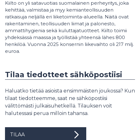
Kiilto on yli satavuotias suomalainen perheyritys, joka
kehittää, valmistaa ja myy kemianteollisuuden
ratkaisuja neljällä eri liiketoiminta-alueella. Näitä ovat
rakentaminen, teollisuuden liimat ja palonesto,
ammattihygienia sekä kuluttajatuotteet. Kiilto toimii
yhdeksässä maassa ja työllistää yhteensä lähes 800
henkilöä. Vuonna 2025 konsernin liikevaihto oli 217 milj.
euroa.
Tilaa tiedotteet sähköpostiisi
Haluatko tietää asioista ensimmäisten joukossa? Kun
tilaat tiedotteemme, saat ne sähköpostiisi
välittömästi julkaisuhetkellä. Tilauksen voit
halutessasi perua milloin tahansa.
TILAA