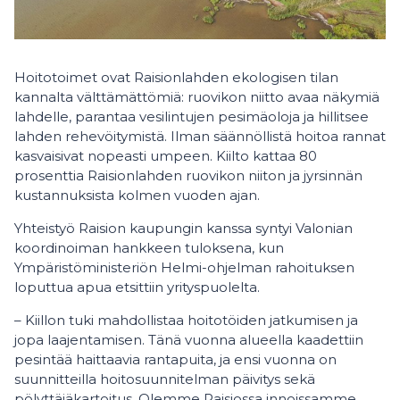
Hoitotoimet ovat Raisionlahden ekologisen tilan
kannalta välttämättömiä: ruovikon niitto avaa näkymiä
lahdelle, parantaa vesilintujen pesimäoloja ja hillitsee
lahden rehevöitymistä. Ilman säännöllistä hoitoa rannat
kasvaisivat nopeasti umpeen. Kiilto kattaa 80
prosenttia Raisionlahden ruovikon niiton ja jyrsinnän
kustannuksista kolmen vuoden ajan.
Yhteistyö Raision kaupungin kanssa syntyi Valonian
koordinoiman hankkeen tuloksena, kun
Ympäristöministeriön Helmi-ohjelman rahoituksen
loputtua apua etsittiin yrityspuolelta.
– Kiillon tuki mahdollistaa hoitotöiden jatkumisen ja
jopa laajentamisen. Tänä vuonna alueella kaadettiin
pesintää haittaavia rantapuita, ja ensi vuonna on
suunnitteilla hoitosuunnitelman päivitys sekä
pölyttäjäkartoitus. Olemme Raisiossa innoissamme