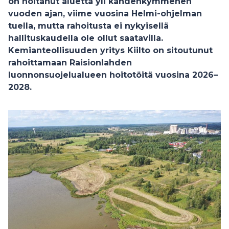
on hoitanut aluetta yli kahdenkymmenen
vuoden ajan, viime vuosina Helmi-ohjelman
tuella, mutta rahoitusta ei nykyisellä
hallituskaudella ole ollut saatavilla.
Kemianteollisuuden yritys Kiilto on sitoutunut
rahoittamaan Raisionlahden
luonnonsuojelualueen hoitotöitä vuosina 2026–
2028.