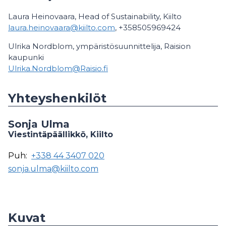
Laura Heinovaara, Head of Sustainability, Kiilto
laura.heinovaara@kiilto.com
, +358505969424
Ulrika Nordblom, ympäristösuunnittelija, Raision
kaupunki
Ulrika.Nordblom@Raisio.fi
Yhteyshenkilöt
Sonja Ulma
Viestintäpäällikkö, Kiilto
Puh:
+338 44 3407 020
sonja.ulma@kiilto.com
Kuvat