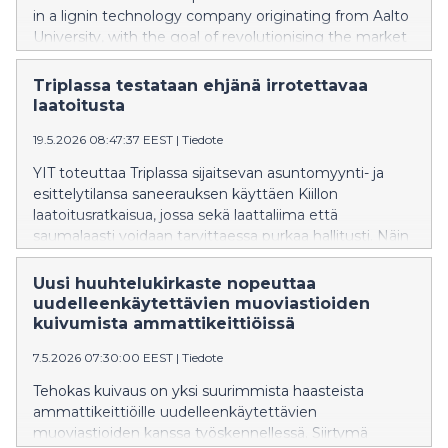
in a lignin technology company originating from Aalto
University, with the goal of revolutionising the market
for coatings and adhesives in industry and
construction.
Triplassa testataan ehjänä irrotettavaa
laatoitusta
19.5.2026 08:47:37 EEST
|
Tiedote
YIT toteuttaa Triplassa sijaitsevan asuntomyynti- ja
esittelytilansa saneerauksen käyttäen Kiillon
laatoitusratkaisua, jossa sekä laattaliima että
saumalaasti voidaan tarvittaessa purkaa hallitusti. Näin
kaakelit voidaan irrottaa ehjinä ilman rakenteiden
rikkomista. Yhteensä yli 100 neliömetriä seinäpintoja
Uusi huuhtelukirkaste nopeuttaa
saneerataan Triplassa uraauurtavalla laatoitusratkaisulla.
uudelleenkäytettävien muoviastioiden
kuivumista ammattikeittiöissä
7.5.2026 07:30:00 EEST
|
Tiedote
Tehokas kuivaus on yksi suurimmista haasteista
ammattikeittiöille uudelleenkäytettävien
muoviastioiden kanssa työskennellessä. Siirtymä