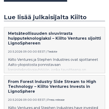
Lue lisää julkaisijalta Kiilto
Metsäteollisuuden sivuvirrasta
huipputeknologiaksi – Kiilto Ventures sijoitti
LignoSphereen
20.5.2026 09:00:00 EEST
|
Tiedote
Kiilto Ventures ja Stephen Industries ovat sijoittaneet
Aalto-yliopistosta ponnistavaan
ligniiniteknologiayhtiöön, jonka tavoitteena on
mullistaa teollisuuden ja rakentamisen pinnoitteiden ja
liimojen markkina.
From Forest Industry Side Stream to High
Technology – Kiilto Ventures Invests in
LignoSphere
20.5.2026 09:00:00 EEST
|
Press release
Kiilto Ventures and Stephen Industries have invested