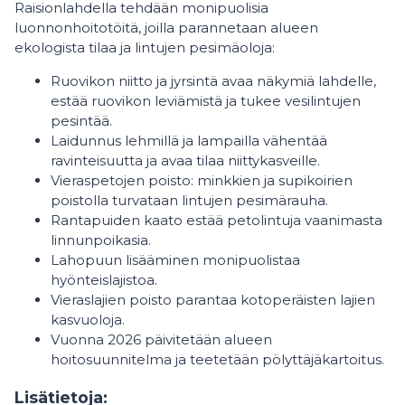
Raisionlahdella tehdään monipuolisia
luonnonhoitotöitä, joilla parannetaan alueen
ekologista tilaa ja lintujen pesimäoloja:
Ruovikon niitto ja jyrsintä avaa näkymiä lahdelle,
estää ruovikon leviämistä ja tukee vesilintujen
pesintää.
Laidunnus lehmillä ja lampailla vähentää
ravinteisuutta ja avaa tilaa niittykasveille.
Vieraspetojen poisto: minkkien ja supikoirien
poistolla turvataan lintujen pesimärauha.
Rantapuiden kaato estää petolintuja vaanimasta
linnunpoikasia.
Lahopuun lisääminen monipuolistaa
hyönteislajistoa.
Vieraslajien poisto parantaa kotoperäisten lajien
kasvuoloja.
Vuonna 2026 päivitetään alueen
hoitosuunnitelma ja teetetään pölyttäjäkartoitus.
Lisätietoja: