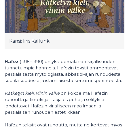
Kansi: Iiris Kallunki
Hafez
(1315–1390) on yksi persialaisen kirjallisuuden
tunnetuimpia hahmoja. Hafezin tekstit ammentavat
persialaisesta mytologiasta, abbasidi-ajan runoudesta,
suufilaisuudesta ja islamilaisesta kertomusperinteestä.
Kätketyn kieli, viinin välke
on kokoelma Hafezin
runoutta ja tietokirja. Laaja esipuhe ja selitykset
johdattavat Hafezin kirjalliseen maailmaan ja
persialaisen runouden estetiikkaan.
Hafezin tekstit ovat runoutta, mutta ne kertovat myös