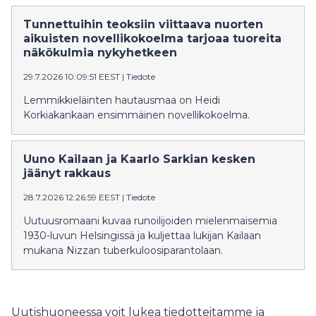
Tunnettuihin teoksiin viittaava nuorten
aikuisten novellikokoelma tarjoaa tuoreita
näkökulmia nykyhetkeen
29.7.2026 10:09:51 EEST
|
Tiedote
Lemmikkieläinten hautausmaa on Heidi
Korkiakankaan ensimmäinen novellikokoelma.
Uuno Kailaan ja Kaarlo Sarkian kesken
jäänyt rakkaus
28.7.2026 12:26:59 EEST
|
Tiedote
Uutuusromaani kuvaa runoilijoiden mielenmaisemia
1930-luvun Helsingissä ja kuljettaa lukijan Kailaan
mukana Nizzan tuberkuloosiparantolaan.
Uutishuoneessa voit lukea tiedotteitamme ja