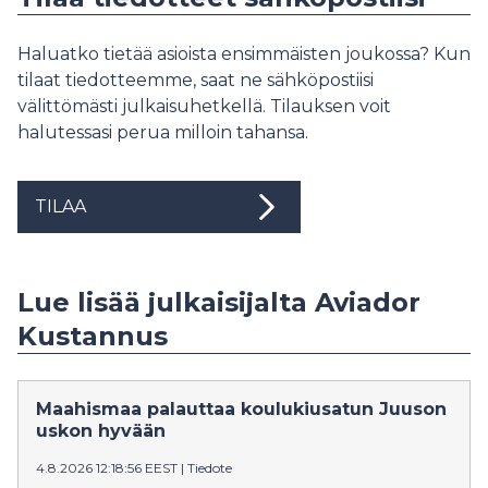
Haluatko tietää asioista ensimmäisten joukossa? Kun
tilaat tiedotteemme, saat ne sähköpostiisi
välittömästi julkaisuhetkellä. Tilauksen voit
halutessasi perua milloin tahansa.
TILAA
Lue lisää julkaisijalta Aviador
Kustannus
Maahismaa palauttaa koulukiusatun Juuson
uskon hyvään
4.8.2026 12:18:56 EEST
|
Tiedote