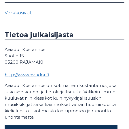
Verkkosivut
Tietoa julkaisijasta
Aviador Kustannus
Suotie 15
05200 RAJAMÄKI
http://www.aviador.fi
Aviador Kustannus on kotimainen kustantamo, joka
julkaisee kauno- ja tietokirjallisuutta. Valikoimiimme
kuuluvat niin klassikot kuin nykykirjallisuuskin,
musiikkikirjat sekä käännökset vähän huomioiduilta
kielialueilta – kotimaista laatuproosaa ja runoutta
unohtamatta.