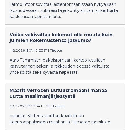
Jarmo Stoor sovittaa lastenromaanissaan nykyaikaan
lapsuudessaan sukulaisilta ja kotikylän tarinankertojilta
kuulemiaan lapintarinoita.
Voiko väkivaltaa kokenut olla muuta kuin
julmien kokemustensa jatkumo?
4.8.2026 11:01:43 EEST
|
Tiedote
Aaro Tammisen esikoisromaani kertoo kivuliaan
kasvutarinan pakon ja rakkauden edessä valituista
yhteisöistä sekä syvästä häpeästä.
Maarit Verrosen uutuusromaani manaa
uutta maailmanjärjestystä
30.7.2026 13:57:34 EEST
|
Tiedote
Kirjailijan 31. teos sijoittuu kuviteltuun
itäeurooppalaiseen maahan ja Itämeren rannikolle.