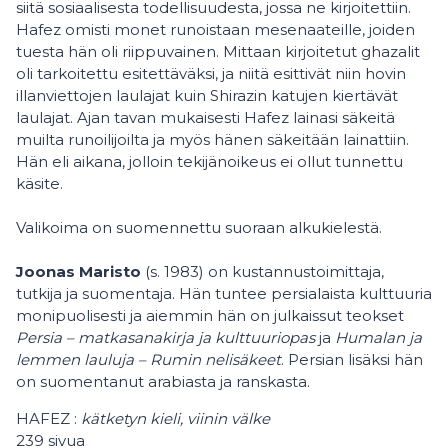
siitä sosiaalisesta todellisuudesta, jossa ne kirjoitettiin.
Hafez omisti monet runoistaan mesenaateille, joiden
tuesta hän oli riippuvainen. Mittaan kirjoitetut ghazalit
oli tarkoitettu esitettäväksi, ja niitä esittivät niin hovin
illanviettojen laulajat kuin Shirazin katujen kiertävät
laulajat. Ajan tavan mukaisesti Hafez lainasi säkeitä
muilta runoilijoilta ja myös hänen säkeitään lainattiin.
Hän eli aikana, jolloin tekijänoikeus ei ollut tunnettu
käsite.
Valikoima on suomennettu suoraan alkukielestä.
Joonas Maristo
(s. 1983) on kustannustoimittaja,
tutkija ja suomentaja. Hän tuntee persialaista kulttuuria
monipuolisesti ja aiemmin hän on julkaissut teokset
Persia – matkasanakirja ja kulttuuriopas
ja
Humalan ja
lemmen lauluja – Rumin nelisäkeet
. Persian lisäksi hän
on suomentanut arabiasta ja ranskasta.
HAFEZ :
kätketyn kieli, viinin välke
239 sivua