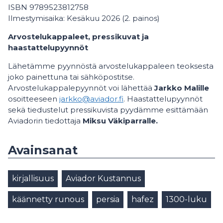
ISBN 9789523812758
Ilmestymisaika: Kesäkuu 2026 (2. painos)
Arvostelukappaleet, pressikuvat ja
haastattelupyynnöt
Lähetämme pyynnöstä arvostelukappaleen teoksesta
joko painettuna tai sähköpostitse.
Arvostelukappalepyynnöt voi lähettää
Jarkko Malille
osoitteeseen
jarkko@aviador.fi
. Haastattelupyynnöt
sekä tiedustelut pressikuvista pyydämme esittämään
Aviadorin tiedottaja
Miksu Väkiparralle.
Avainsanat
kirjallisuus
Aviador Kustannus
käännetty runous
persia
hafez
1300-luku