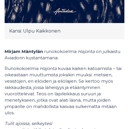
Kansi: Ulpu Kaikkonen
Mirjam Mäntylän
runokokoelma
Hajonta
on julkaistu
Aviadorin kustantamana.
Runokokoelma
Hajonta
kuvaa kaiken katoamista – tai
oikeastaan muuttumista joksikin muuksi: metsien,
vesistöjen, eri eliöiden ja eliölajien. Se kertoo myös
rakkaudesta, jossa läheisyys ja etääntyminen
vuorottelevat. Teos on läpileikkaus suruun ja
menetykseen, jotka ovat alati läsnä, mutta joiden
ympärille on mahdollista kasvaa sulkematta mitään
ulos.
Tulit ajoissa, selkeytesi