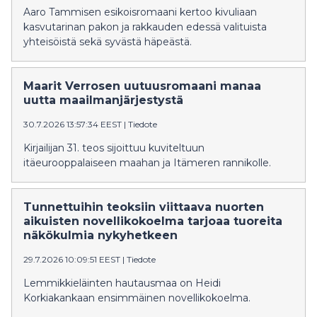
Aaro Tammisen esikoisromaani kertoo kivuliaan
kasvutarinan pakon ja rakkauden edessä valituista
yhteisöistä sekä syvästä häpeästä.
Maarit Verrosen uutuusromaani manaa
uutta maailmanjärjestystä
30.7.2026 13:57:34 EEST
|
Tiedote
Kirjailijan 31. teos sijoittuu kuviteltuun
itäeurooppalaiseen maahan ja Itämeren rannikolle.
Tunnettuihin teoksiin viittaava nuorten
aikuisten novellikokoelma tarjoaa tuoreita
näkökulmia nykyhetkeen
29.7.2026 10:09:51 EEST
|
Tiedote
Lemmikkieläinten hautausmaa on Heidi
Korkiakankaan ensimmäinen novellikokoelma.