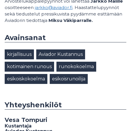
Arvostelukappalepyynnöt voi lähettää
Jarkko Malille
osoitteeseen
jarkko@aviador.fi
. Haastattelupyynnöt
sekä tiedustelut pressikuvista pyydämme esittämään
Aviadorin tiedottaja
Miksu Väkiparralle.
Avainsanat
kirjallisuus
Aviador Kustannus
kotimainen runous
runokokoelma
esikoiskokoelma
esikoisrunoilija
Yhteyshenkilöt
Vesa Tompuri
Kustantaja