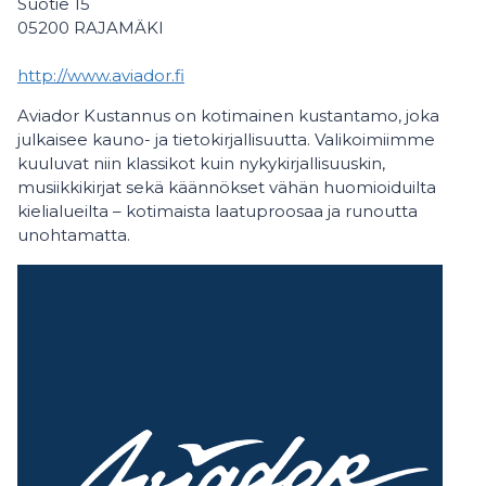
Suotie 15
05200 RAJAMÄKI
http://www.aviador.fi
Aviador Kustannus on kotimainen kustantamo, joka
julkaisee kauno- ja tietokirjallisuutta. Valikoimiimme
kuuluvat niin klassikot kuin nykykirjallisuuskin,
musiikkikirjat sekä käännökset vähän huomioiduilta
kielialueilta – kotimaista laatuproosaa ja runoutta
unohtamatta.