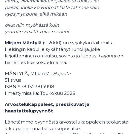
aamu, viinimäkikotelot, aikeelta tuoksuvat
päivät, iholla koivunmahlasta tahmea valo
kypsynyt puna, eikä mikään
ollut niin myöhässä kuin
ymmärrys siitä, mitä menetit
Mirjam Mäntylä
(s. 2000) on syrjäkylän laitamilta
Helsingin kaduille sykähtänyt runoilija, jolle
kirjoittaminen on kutsu, sovinto ja lupaus.
Hajonta
on
hänen esikoiskokoelmansa.
MÄNTYLÄ, MIRJAM :
Hajonta
51 sivua
ISBN 9789523814998
Ilmestymisaika: Toukokuu 2026
Arvostelukappaleet, pressikuvat ja
haastattelupyynnöt
Lähetämme pyynnöstä arvostelukappaleen teoksesta
joko painettuna tai sähköpostitse.