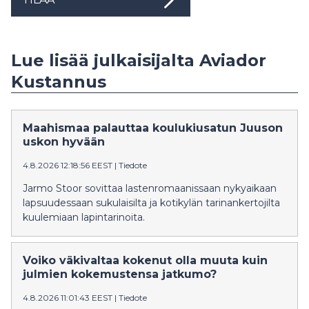
Lue lisää julkaisijalta Aviador
Kustannus
Maahismaa palauttaa koulukiusatun Juuson
uskon hyvään
4.8.2026 12:18:56 EEST
|
Tiedote
Jarmo Stoor sovittaa lastenromaanissaan nykyaikaan
lapsuudessaan sukulaisilta ja kotikylän tarinankertojilta
kuulemiaan lapintarinoita.
Voiko väkivaltaa kokenut olla muuta kuin
julmien kokemustensa jatkumo?
4.8.2026 11:01:43 EEST
|
Tiedote