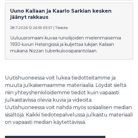
Uuno Kailaan ja Kaarlo Sarkian kesken
jäänyt rakkaus
28.7.2026 12:26:59 EEST
|
Tiedote
Uutuusromaani kuvaa runoilijoiden mielenmaisemia
1930-luvun Helsingissä ja kuljettaa lukijan Kailaan
mukana Nizzan tuberkuloosiparantolaan.
Uutishuoneessa voit lukea tiedotteitamme ja
muuta julkaisemaamme materiaalia. Löydät sieltä
niin yhteyshenkilöidemme tiedot kuin vapaasti
julkaistavissa olevia kuvia ja videoita.
Uutishuoneessa voit nähdä myös sosiaalisen median
sisältöjä. Kaikki tiedotepalvelussa julkaistu materiaali
on vapaasti median käytettävissä.