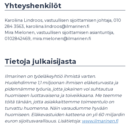
Yhteyshenkilöt
Karoliina Lindroos, vastuullisen sijoittamisen johtaja, 010
284 3563, karoliina.lindroos@ilmarinen.fi
Mira Mielonen, vastuullisen sijoittamisen asiantuntija,
0102842469, mira.mielonen@ilmarinen.fi
Tietoja julkaisijasta
Ilmarinen on työeläkeyhtiö ihmistä varten.
Huolehdimme 1,1 miljoonan ihmisen eläketurvasta ja
pidennämme työuria, jotta jokainen voi suhtautua
huomiseen luottavaisena ja toiveikkaana. Me teemme
töitä tänään, jotta asiakkaittemme toimeentulo on
turvattu huomenna. Näin varaudumme hyvään
huomiseen. Eläkevastuiden katteena on yli 60 miljardin
euron sijoitusvarallisuus. Lisätietoja:
www.ilmarinen.fi