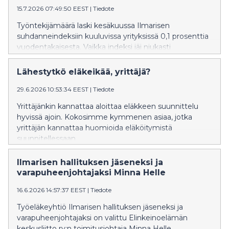
15.7.2026 07:49:50 EEST
|
Tiedote
Työntekijämäärä laski kesäkuussa Ilmarisen
suhdanneindeksiin kuuluvissa yrityksissä 0,1 prosenttia
vuodentakaisesta. Vaikka indeksi jäi niukasti
miinukselle, talouden piristymisestä on merkkejä
näkyvissä. Työmarkkinoilla käänne näkyy kuitenkin
Lähestytkö eläkeikää, yrittäjä?
viiveellä.
29.6.2026 10:53:34 EEST
|
Tiedote
Yrittäjänkin kannattaa aloittaa eläkkeen suunnittelu
hyvissä ajoin. Kokosimme kymmenen asiaa, jotka
yrittäjän kannattaa huomioida eläköitymistä
suunnitellessaan.
Ilmarisen hallituksen jäseneksi ja
varapuheenjohtajaksi Minna Helle
16.6.2026 14:57:37 EEST
|
Tiedote
Työeläkeyhtiö Ilmarisen hallituksen jäseneksi ja
varapuheenjohtajaksi on valittu Elinkeinoelämän
keskusliitto ry:n toimitusjohtaja Minna Helle.