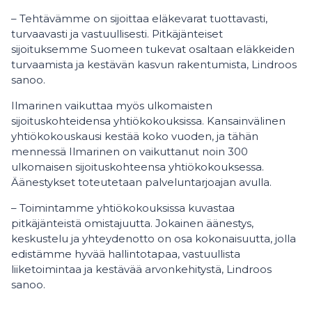
– Tehtävämme on sijoittaa eläkevarat tuottavasti,
turvaavasti ja vastuullisesti. Pitkäjänteiset
sijoituksemme Suomeen tukevat osaltaan eläkkeiden
turvaamista ja kestävän kasvun rakentumista, Lindroos
sanoo.
Ilmarinen vaikuttaa myös ulkomaisten
sijoituskohteidensa yhtiökokouksissa. Kansainvälinen
yhtiökokouskausi kestää koko vuoden, ja tähän
mennessä Ilmarinen on vaikuttanut noin 300
ulkomaisen sijoituskohteensa yhtiökokouksessa.
Äänestykset toteutetaan palveluntarjoajan avulla.
– Toimintamme yhtiökokouksissa kuvastaa
pitkäjänteistä omistajuutta. Jokainen äänestys,
keskustelu ja yhteydenotto on osa kokonaisuutta, jolla
edistämme hyvää hallintotapaa, vastuullista
liiketoimintaa ja kestävää arvonkehitystä, Lindroos
sanoo.