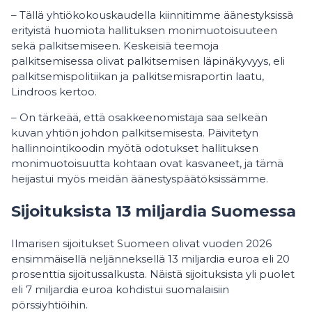
– Tällä yhtiökokouskaudella kiinnitimme äänestyksissä
erityistä huomiota hallituksen monimuotoisuuteen
sekä palkitsemiseen. Keskeisiä teemoja
palkitsemisessa olivat palkitsemisen läpinäkyvyys, eli
palkitsemispolitiikan ja palkitsemisraportin laatu,
Lindroos kertoo.
– On tärkeää, että osakkeenomistaja saa selkeän
kuvan yhtiön johdon palkitsemisesta. Päivitetyn
hallinnointikoodin myötä odotukset hallituksen
monimuotoisuutta kohtaan ovat kasvaneet, ja tämä
heijastui myös meidän äänestyspäätöksissämme.
Sijoituksista 13 miljardia Suomessa
Ilmarisen sijoitukset Suomeen olivat vuoden 2026
ensimmäisellä neljänneksellä 13 miljardia euroa eli 20
prosenttia sijoitussalkusta. Näistä sijoituksista yli puolet
eli 7 miljardia euroa kohdistui suomalaisiin
pörssiyhtiöihin.