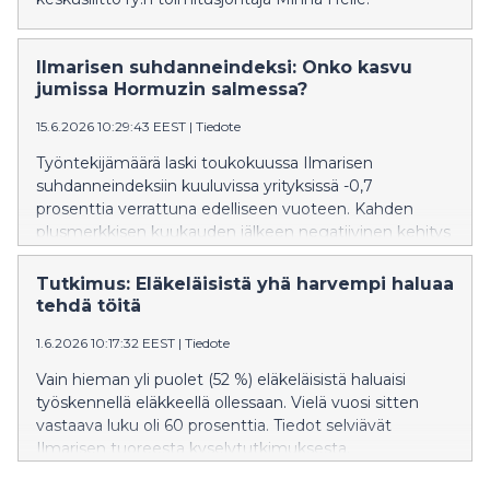
Ilmarisen suhdanneindeksi: Onko kasvu
jumissa Hormuzin salmessa?
15.6.2026 10:29:43 EEST
|
Tiedote
Työntekijämäärä laski toukokuussa Ilmarisen
suhdanneindeksiin kuuluvissa yrityksissä -0,7
prosenttia verrattuna edelliseen vuoteen. Kahden
plusmerkkisen kuukauden jälkeen negatiivinen kehitys
voi yllättää, mutta talouden käänne on usein aluksi
epätasainen.
Tutkimus: Eläkeläisistä yhä harvempi haluaa
tehdä töitä
1.6.2026 10:17:32 EEST
|
Tiedote
Vain hieman yli puolet (52 %) eläkeläisistä haluaisi
työskennellä eläkkeellä ollessaan. Vielä vuosi sitten
vastaava luku oli 60 prosenttia. Tiedot selviävät
Ilmarisen tuoreesta kyselytutkimuksesta.