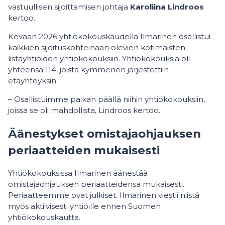
vastuullisen sijoittamisen johtaja
Karoliina Lindroos
kertoo.
Kevään 2026 yhtiökokouskaudella Ilmarinen osallistui
kaikkien sijoituskohteinaan olevien kotimaisten
listayhtiöiden yhtiökokouksiin. Yhtiökokouksia oli
yhteensä 114, joista kymmenen järjestettiin
etäyhteyksin.
– Osallistuimme paikan päällä niihin yhtiökokouksiin,
joissa se oli mahdollista, Lindroos kertoo.
Äänestykset omistajaohjauksen
periaatteiden mukaisesti
Yhtiökokouksissa Ilmarinen äänestää
omistajaohjauksen periaatteidensa mukaisesti.
Periaatteemme ovat julkiset. Ilmarinen viestii niistä
myös aktiivisesti yhtiöille ennen Suomen
yhtiökokouskautta.