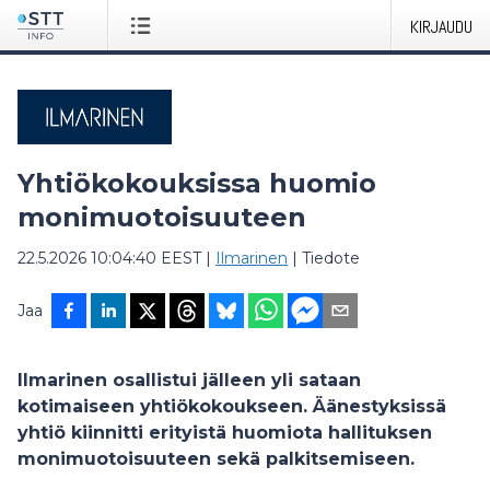
KIRJAUDU
Yhtiökokouksissa huomio
monimuotoisuuteen
22.5.2026 10:04:40 EEST
|
Ilmarinen
|
Tiedote
Jaa
Ilmarinen osallistui jälleen yli sataan
kotimaiseen yhtiökokoukseen. Äänestyksissä
yhtiö kiinnitti erityistä huomiota hallituksen
monimuotoisuuteen sekä palkitsemiseen.