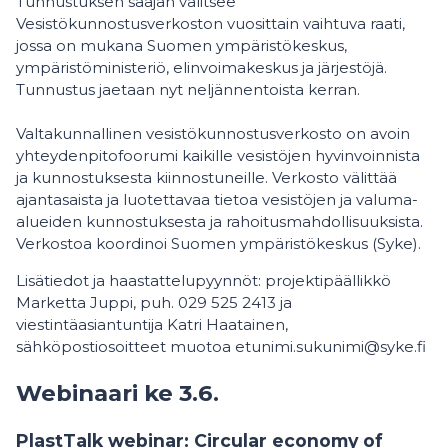
Tunnustuksen saajan valitsee
Vesistökunnostusverkoston vuosittain vaihtuva raati,
jossa on mukana Suomen ympäristökeskus,
ympäristöministeriö, elinvoimakeskus ja järjestöjä.
Tunnustus jaetaan nyt neljännentoista kerran.
Valtakunnallinen vesistökunnostusverkosto on avoin
yhteydenpitofoorumi kaikille vesistöjen hyvinvoinnista
ja kunnostuksesta kiinnostuneille. Verkosto välittää
ajantasaista ja luotettavaa tietoa vesistöjen ja valuma-
alueiden kunnostuksesta ja rahoitusmahdollisuuksista.
Verkostoa koordinoi Suomen ympäristökeskus (Syke).
Lisätiedot ja haastattelupyynnöt: projektipäällikkö
Marketta Juppi, puh. 029 525 2413 ja
viestintäasiantuntija Katri Haatainen,
sähköpostiosoitteet muotoa etunimi.sukunimi@syke.fi
Webinaari ke 3.6.
PlastTalk webinar: Circular economy of