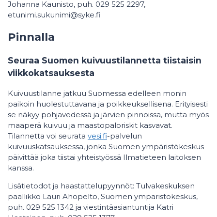
Johanna Kaunisto, puh. 029 525 2297,
etunimi.sukunimi@syke.fi
Pinnalla
Seuraa Suomen kuivuustilannetta tiistaisin
viikkokatsauksesta
Kuivuustilanne jatkuu Suomessa edelleen monin
paikoin huolestuttavana ja poikkeuksellisena. Erityisesti
se näkyy pohjavedessä ja järvien pinnoissa, mutta myös
maaperä kuivuu ja maastopaloriskit kasvavat.
Tilannetta voi seurata
vesi.fi
-palvelun
kuivuuskatsauksessa, jonka Suomen ympäristökeskus
päivittää joka tiistai yhteistyössä Ilmatieteen laitoksen
kanssa.
Lisätietodot ja haastattelupyynnöt: Tulvakeskuksen
päällikkö Lauri Ahopelto, Suomen ympäristökeskus,
puh. 029 525 1342 ja viestintäasiantuntija Katri