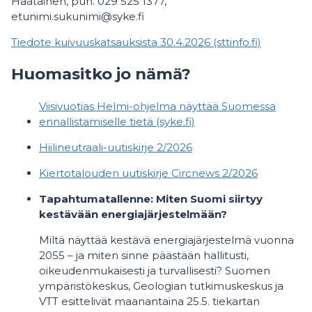
Haatainen, puh. 029 525 1377,
etunimi.sukunimi@syke.fi
Tiedote kuivuuskatsauksista 30.4.2026 (sttinfo.fi)
Huomasitko jo nämä?
Viisivuotias Helmi-ohjelma näyttää Suomessa
ennallistamiselle tietä (syke.fi)
Hiilineutraali-uutiskirje 2/2026
Kiertotalouden uutiskirje Circnews 2/2026
Tapahtumatallenne: Miten Suomi siirtyy
kestävään energiajärjestelmään?
Miltä näyttää kestävä energiajärjestelmä vuonna
2055 – ja miten sinne päästään hallitusti,
oikeudenmukaisesti ja turvallisesti? Suomen
ympäristökeskus, Geologian tutkimuskeskus ja
VTT esittelivät maanantaina 25.5. tiekartan