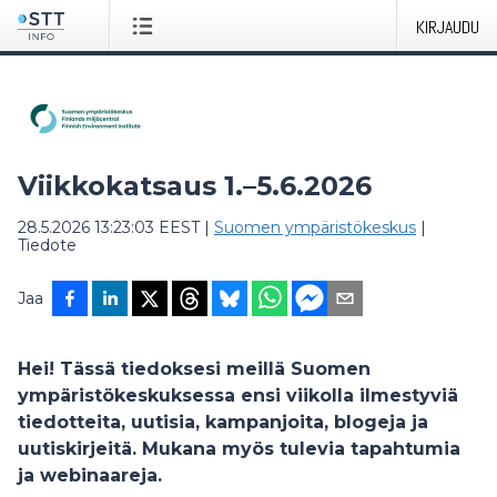
KIRJAUDU
Viikkokatsaus 1.–5.6.2026
28.5.2026 13:23:03 EEST
|
Suomen ympäristökeskus
|
Tiedote
Jaa
Hei! Tässä tiedoksesi meillä Suomen
ympäristökeskuksessa ensi viikolla ilmestyviä
tiedotteita, uutisia, kampanjoita, blogeja ja
uutiskirjeitä. Mukana myös tulevia tapahtumia
ja webinaareja.