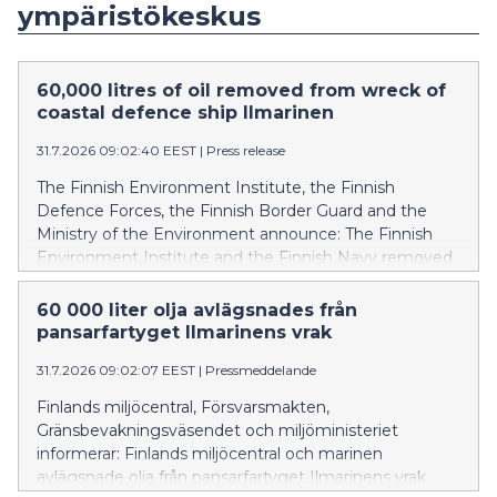
ympäristökeskus
60,000 litres of oil removed from wreck of
coastal defence ship Ilmarinen
31.7.2026 09:02:40 EEST
|
Press release
The Finnish Environment Institute, the Finnish
Defence Forces, the Finnish Border Guard and the
Ministry of the Environment announce: The Finnish
Environment Institute and the Finnish Navy removed
oil from the wreck of the coastal defence ship
Ilmarinen between 14 and 24 July 2026. In addition,
60 000 liter olja avlägsnades från
the Finnish Border Guard, which was prepared for
pansarfartyget Ilmarinens vrak
environmental response operations, and the Diving
31.7.2026 09:02:07 EEST
|
Pressmeddelande
Medical Center participated in the operation. Over the
course of two weeks, approximately 60,000 litres of oil
Finlands miljöcentral, Försvarsmakten,
was recovered from the vessel’s fuel tanks, but the
Gränsbevakningsväsendet och miljöministeriet
wreck could not be completely emptied yet. Because
informerar: Finlands miljöcentral och marinen
of the rough seas, the work had to be interrupted
avlägsnade olja från pansarfartyget Ilmarinens vrak
from time to time.