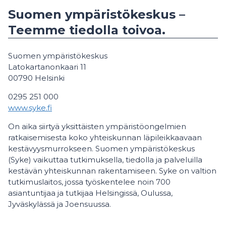
Suomen ympäristökeskus –
Teemme tiedolla toivoa.
Suomen ympäristökeskus
Latokartanonkaari 11
00790 Helsinki
0295 251 000
www.syke.fi
On aika siirtyä yksittäisten ympäristöongelmien
ratkaisemisesta koko yhteiskunnan läpileikkaavaan
kestävyysmurrokseen. Suomen ympäristökeskus
(Syke) vaikuttaa tutkimuksella, tiedolla ja palveluilla
kestävän yhteiskunnan rakentamiseen. Syke on valtion
tutkimuslaitos, jossa työskentelee noin 700
asiantuntijaa ja tutkijaa Helsingissä, Oulussa,
Jyväskylässä ja Joensuussa.