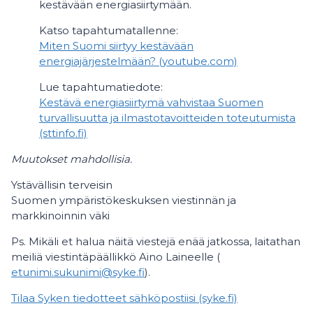
kestävään energiasiirtymään.
Katso tapahtumatallenne:
Miten Suomi siirtyy kestävään
energiajärjestelmään? (youtube.com)
Lue tapahtumatiedote:
Kestävä energiasiirtymä vahvistaa Suomen
turvallisuutta ja ilmastotavoitteiden toteutumista
(sttinfo.fi)
Muutokset mahdollisia.
Ystävällisin terveisin
Suomen ympäristökeskuksen viestinnän ja
markkinoinnin väki
Ps. Mikäli et halua näitä viestejä enää jatkossa, laitathan
meiliä viestintäpäällikkö Aino Laineelle (
etunimi.sukunimi@syke.fi
).
Tilaa Syken tiedotteet sähköpostiisi (syke.fi)