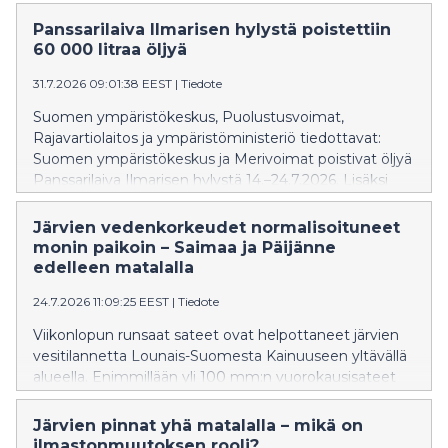
mellan den 14 och 24 juli 2026. I operationen deltog
även Gränsbevakningsväsendet, som var i beredskap
Panssarilaiva Ilmarisen hylystä poistettiin
för miljöskyddsuppdrag, samt Centret för dykmedicin.
60 000 litraa öljyä
Under två veckor togs cirka 60 000 liter olja tillvara från
31.7.2026 09:01:38 EEST
|
Tiedote
Ilmarinens tankar, men vraket kunde ännu inte
tömmas helt. Arbetet måste tidvis avbrytas på grund
Suomen ympäristökeskus, Puolustusvoimat,
av hård sjögång.
Rajavartiolaitos ja ympäristöministeriö tiedottavat:
Suomen ympäristökeskus ja Merivoimat poistivat öljyä
Panssarilaiva Ilmarisen hylystä 14.–24.7.2026. Lisäksi
operaatioon osallistuivat ympäristövahinkojen
torjuntaan varautunut Rajavartiolaitos ja
Järvien vedenkorkeudet normalisoituneet
Sukelluslääketieteen keskus. Kahden viikon aikana
monin paikoin – Saimaa ja Päijänne
Ilmarisen tankeista saatiin talteen noin 60 000 litraa
edelleen matalalla
öljyä, mutta kokonaan hylkyä ei vielä saatu
24.7.2026 11:09:25 EEST
|
Tiedote
tyhjennettyä. Kovan aallokon takia työ jouduttiin välillä
keskeyttämään.
Viikonlopun runsaat sateet ovat helpottaneet järvien
vesitilannetta Lounais-Suomesta Kainuuseen yltävällä
alueella. Enimmillään yli 100 mm:n vuorokausisateet
ovat nostaneet viime päivien aikana monen pienen
järven vedenkorkeutta yli 50 cm ja suuria järviä 20–30
Järvien pinnat yhä matalalla – mikä on
cm.
ilmastonmuutoksen rooli?