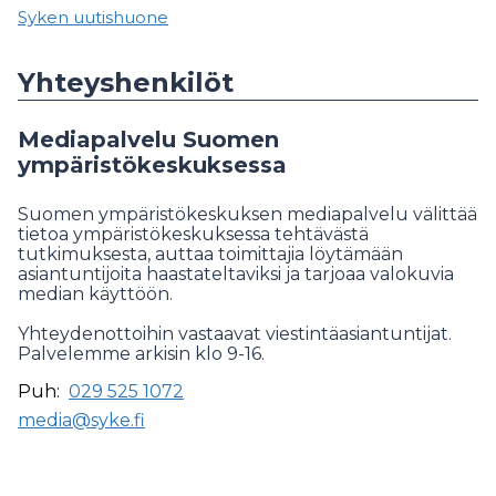
Syken uutishuone
Yhteyshenkilöt
Mediapalvelu Suomen
ympäristökeskuksessa
Suomen ympäristökeskuksen mediapalvelu välittää
tietoa ympäristökeskuksessa tehtävästä
tutkimuksesta, auttaa toimittajia löytämään
asiantuntijoita haastateltaviksi ja tarjoaa valokuvia
median käyttöön.
Yhteydenottoihin vastaavat viestintäasiantuntijat.
Palvelemme arkisin klo 9-16.
Puh:
029 525 1072
media@syke.fi