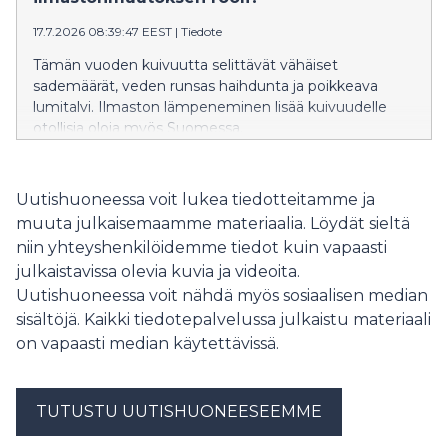
17.7.2026 08:39:47 EEST
|
Tiedote
Tämän vuoden kuivuutta selittävät vähäiset
sademäärät, veden runsas haihdunta ja poikkeava
lumitalvi. Ilmaston lämpeneminen lisää kuivuudelle
otollisia oloja myös Suomessa.
Uutishuoneessa voit lukea tiedotteitamme ja
muuta julkaisemaamme materiaalia. Löydät sieltä
niin yhteyshenkilöidemme tiedot kuin vapaasti
julkaistavissa olevia kuvia ja videoita.
Uutishuoneessa voit nähdä myös sosiaalisen median
sisältöjä. Kaikki tiedotepalvelussa julkaistu materiaali
on vapaasti median käytettävissä.
TUTUSTU UUTISHUONEESEEMME