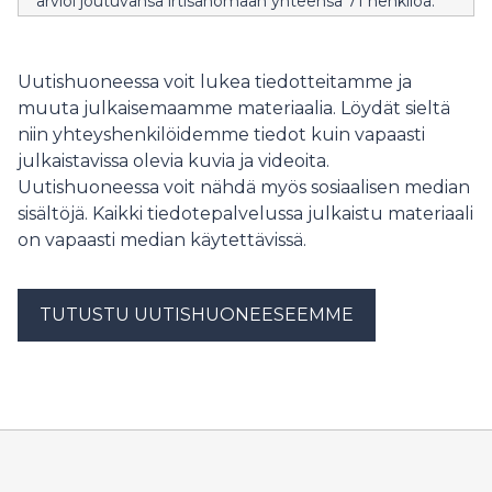
arvioi joutuvansa irtisanomaan yhteensä 71 henkilöä.
Uutishuoneessa voit lukea tiedotteitamme ja
muuta julkaisemaamme materiaalia. Löydät sieltä
niin yhteyshenkilöidemme tiedot kuin vapaasti
julkaistavissa olevia kuvia ja videoita.
Uutishuoneessa voit nähdä myös sosiaalisen median
sisältöjä. Kaikki tiedotepalvelussa julkaistu materiaali
on vapaasti median käytettävissä.
TUTUSTU UUTISHUONEESEEMME