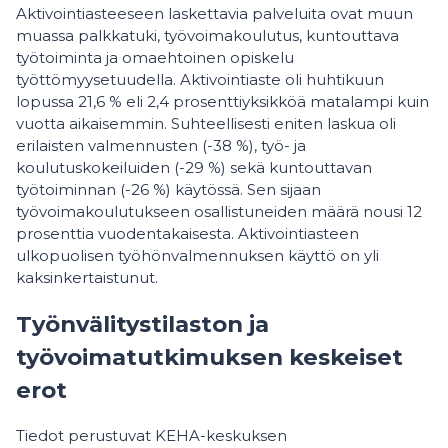
Aktivointiasteeseen laskettavia palveluita ovat muun
muassa palkkatuki, työvoimakoulutus, kuntouttava
työtoiminta ja omaehtoinen opiskelu
työttömyysetuudella. Aktivointiaste oli huhtikuun
lopussa 21,6 % eli 2,4 prosenttiyksikköä matalampi kuin
vuotta aikaisemmin. Suhteellisesti eniten laskua oli
erilaisten valmennusten (-38 %), työ- ja
koulutuskokeiluiden (-29 %) sekä kuntouttavan
työtoiminnan (-26 %) käytössä. Sen sijaan
työvoimakoulutukseen osallistuneiden määrä nousi 12
prosenttia vuodentakaisesta. Aktivointiasteen
ulkopuolisen työhönvalmennuksen käyttö on yli
kaksinkertaistunut.
Työnvälitystilaston ja
työvoimatutkimuksen keskeiset
erot
Tiedot perustuvat KEHA-keskuksen