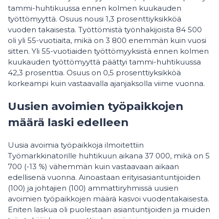
tammi-huhtikuussa ennen kolmen kuukauden
työttömyyttä. Osuus nousi 1,3 prosenttiyksikköä
vuoden takaisesta. Työttömistä työnhakijoista 84 500
oli yli 55-vuotiaita, mikä on 3 800 enemmän kuin vuosi
sitten. Yli 55-vuotiaiden työttömyyksistä ennen kolmen
kuukauden työttömyyttä päättyi tammi-huhtikuussa
42,3 prosenttia. Osuus on 0,5 prosenttiyksikköä
korkeampi kuin vastaavalla ajanjaksolla viime vuonna.
Uusien avoimien työpaikkojen
määrä laski edelleen
Uusia avoimia työpaikkoja ilmoitettiin
Työmarkkinatorille huhtikuun aikana 37 000, mikä on 5
700 (-13 %) vähemmän kuin vastaavaan aikaan
edellisenä vuonna. Ainoastaan erityisasiantuntijoiden
(100) ja johtajien (100) ammattiryhmissä uusien
avoimien työpaikkojen määrä kasvoi vuodentakaisesta.
Eniten laskua oli puolestaan asiantuntijoiden ja muiden