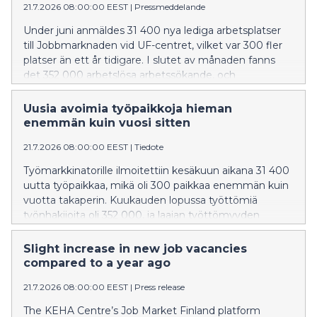
21.7.2026 08:00:00 EEST
|
Pressmeddelande
Under juni anmäldes 31 400 nya lediga arbetsplatser
till Jobbmarknaden vid UF-centret, vilket var 300 fler
platser än ett år tidigare. I slutet av månaden fanns
det 352 000 arbetslösa arbetssökande, och
sammanlagt 416 200 personer omfattades av den
breda arbetslösheten. Uppgifterna framgår av
Uusia avoimia työpaikkoja hieman
Sysselsättnings-, utvecklings- och förvaltningscentrets
enemmän kuin vuosi sitten
(UF-centret) sysselsättningsöversikt.
21.7.2026 08:00:00 EEST
|
Tiedote
Työmarkkinatorille ilmoitettiin kesäkuun aikana 31 400
uutta työpaikkaa, mikä oli 300 paikkaa enemmän kuin
vuotta takaperin. Kuukauden lopussa työttömiä
työnhakijoita oli 352 000, ja laajan työttömyyden
piirissä oli 416 200 henkilöä. Tiedot perustuvat
Työllisyys-, kehittämis- ja hallintokeskuksen (KEHA-
Slight increase in new job vacancies
keskus) Työllisyyskatsaukseen.
compared to a year ago
21.7.2026 08:00:00 EEST
|
Press release
The KEHA Centre’s Job Market Finland platform