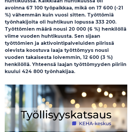
huhtikuussa
.
Kaikkiaan huhtikuussa oli
avoinna 67 100 työpaikkaa, mikä on 17 600 (-21
%)
vähemmän kuin vuosi sitten. Työttömiä
työnhakijoita oli huhtikuun lopussa 333 200.
Työttömien määrä nousi 20 000 (6 %) henkilöllä
viime vuoden huhtikuusta. Sen sijaan
työttömien ja aktivointipalveluiden piirissä
olevista koostuva laaja työttömyys nousi
vuoden takaisesta loivemmin, 12 600 (3 %)
henkilöllä. Yhteensä laajan työttömyyden piiriin
kuului 424 800 työnhakijaa.