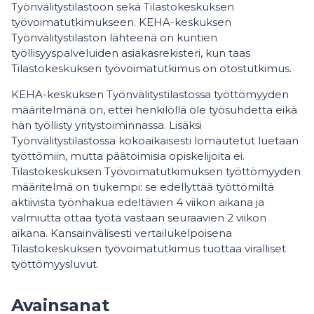
Työnvälitystilastoon sekä Tilastokeskuksen
työvoimatutkimukseen. KEHA-keskuksen
Työnvälitystilaston lähteenä on kuntien
työllisyyspalveluiden asiakasrekisteri, kun taas
Tilastokeskuksen työvoimatutkimus on otostutkimus.
KEHA-keskuksen Työnvälitystilastossa työttömyyden
määritelmänä on, ettei henkilöllä ole työsuhdetta eikä
hän työllisty yritystoiminnassa. Lisäksi
Työnvälitystilastossa kokoaikaisesti lomautetut luetaan
työttömiin, mutta päätoimisia opiskelijoita ei.
Tilastokeskuksen Työvoimatutkimuksen työttömyyden
määritelmä on tiukempi: se edellyttää työttömiltä
aktiivista työnhakua edeltävien 4 viikon aikana ja
valmiutta ottaa työtä vastaan seuraavien 2 viikon
aikana. Kansainvälisesti vertailukelpoisena
Tilastokeskuksen työvoimatutkimus tuottaa viralliset
työttömyysluvut.
Avainsanat