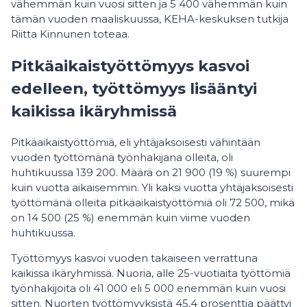
vähemmän kuin vuosi sitten ja 5 400 vähemmän kuin
tämän vuoden maaliskuussa, KEHA-keskuksen tutkija
Riitta Kinnunen toteaa.
Pitkäaikaistyöttömyys kasvoi
edelleen, työttömyys lisääntyi
kaikissa ikäryhmissä
Pitkäaikaistyöttömiä, eli yhtäjaksoisesti vähintään
vuoden työttömänä työnhakijana olleita, oli
huhtikuussa 139 200. Määrä on 21 900 (19 %) suurempi
kuin vuotta aikaisemmin. Yli kaksi vuotta yhtäjaksoisesti
työttömänä olleita pitkäaikaistyöttömiä oli 72 500, mikä
on 14 500 (25 %) enemmän kuin viime vuoden
huhtikuussa.
Työttömyys kasvoi vuoden takaiseen verrattuna
kaikissa ikäryhmissä. Nuoria, alle 25-vuotiaita työttömiä
työnhakijoita oli 41 000 eli 5 000 enemmän kuin vuosi
sitten. Nuorten työttömyyksistä 45,4 prosenttia päättyi