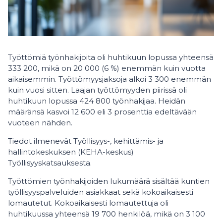
Työttömiä työnhakijoita oli huhtikuun lopussa yhteensä
333 200, mikä on 20 000 (6 %) enemmän kuin vuotta
aikaisemmin. Työttömyysjaksoja alkoi 3 300 enemmän
kuin vuosi sitten. Laajan työttömyyden piirissä oli
huhtikuun lopussa 424 800 työnhakijaa. Heidän
määränsä kasvoi 12 600 eli 3 prosenttia edeltävään
vuoteen nähden.
Tiedot ilmenevät Työllisyys-, kehittämis- ja
hallintokeskuksen (KEHA-keskus)
Työllisyyskatsauksesta.
Työttömien työnhakijoiden lukumäärä sisältää kuntien
työllisyyspalveluiden asiakkaat sekä kokoaikaisesti
lomautetut. Kokoaikaisesti lomautettuja oli
huhtikuussa yhteensä 19 700 henkilöä, mikä on 3 100