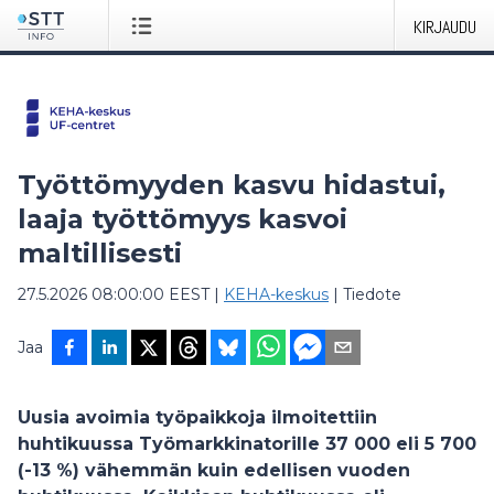
KIRJAUDU
Työttömyyden kasvu hidastui,
laaja työttömyys kasvoi
maltillisesti
27.5.2026 08:00:00 EEST
|
KEHA-keskus
|
Tiedote
Jaa
Uusia avoimia työpaikkoja ilmoitettiin
huhtikuussa Työmarkkinatorille 37 000
eli 5 700
(-13 %) vähemmän kuin edellisen vuoden