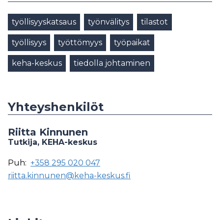
työllisyyskatsaus
työnvälitys
tilastot
työllisyys
työttömyys
työpaikat
keha-keskus
tiedolla johtaminen
Yhteyshenkilöt
Riitta Kinnunen
Tutkija, KEHA-keskus
Puh:
+358 295 020 047
riitta.kinnunen@keha-keskus.fi