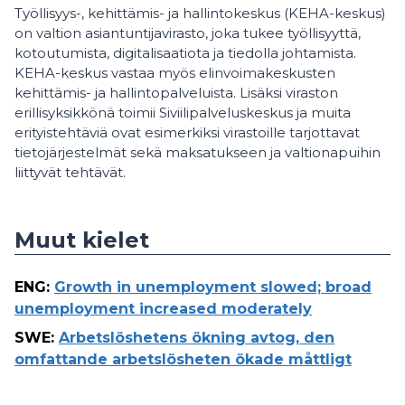
Työllisyys-, kehittämis- ja hallintokeskus (KEHA-keskus)
on valtion asiantuntijavirasto, joka tukee työllisyyttä,
kotoutumista, digitalisaatiota ja tiedolla johtamista.
KEHA-keskus vastaa myös elinvoimakeskusten
kehittämis- ja hallintopalveluista. Lisäksi viraston
erillisyksikkönä toimii Siviilipalveluskeskus ja muita
erityistehtäviä ovat esimerkiksi virastoille tarjottavat
tietojärjestelmät sekä maksatukseen ja valtionapuihin
liittyvät tehtävät.
Muut kielet
ENG
:
Growth in unemployment slowed; broad
unemployment increased moderately
SWE
:
Arbetslöshetens ökning avtog, den
omfattande arbetslösheten ökade måttligt