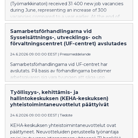
(Työmarkkinatori) received 31 400 new job vacancies
during June, representing an increase of 300
vacancies compared to a year earlier. At the end of
the month, there were 352,000 unemployed
jobseekers, while 416,200 people were included in the
Samarbetsförhandlingarna vid
broad measure of unemployment. The figures are
Sysselsättnings-, utvecklings- och
based on the Employment Bulletin published by the
förvaltningscentret (UF-centret) avslutades
Development and Administrative Services Centre
24.6.2026 09:00:00 EEST
|
Pressmeddelande
(KEHA Centre).
Samarbetsförhandlingarna vid UF-centret har
avslutats. På basis av förhandlingarna bedömer
arbetsgivaren sig vara tvungen att säga upp
sammanlagt 71 personer.
Työllisyys-, kehittämis- ja
hallintokeskuksen (KEHA-keskuksen)
yhteistoimintaneuvottelut päättyivät
24.6.2026 09:00:00 EEST
|
Tiedote
KEHA-keskuksen yhteistoimintaneuvottelut ovat
päättyneet. Neuvotteluiden perusteella työnantaja