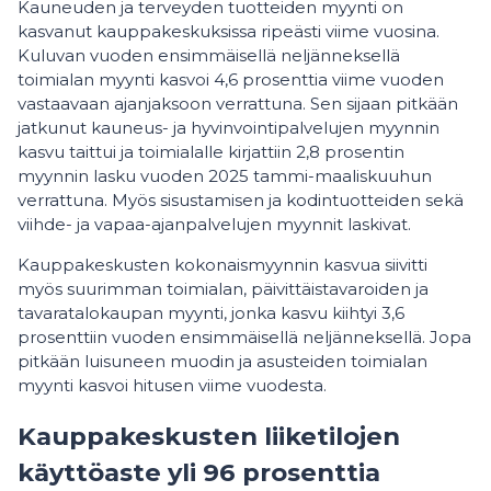
Kauneuden ja terveyden tuotteiden myynti on
kasvanut kauppakeskuksissa ripeästi viime vuosina.
Kuluvan vuoden ensimmäisellä neljänneksellä
toimialan myynti kasvoi 4,6 prosenttia viime vuoden
vastaavaan ajanjaksoon verrattuna. Sen sijaan pitkään
jatkunut kauneus- ja hyvinvointipalvelujen myynnin
kasvu taittui ja toimialalle kirjattiin 2,8 prosentin
myynnin lasku vuoden 2025 tammi-maaliskuuhun
verrattuna. Myös sisustamisen ja kodintuotteiden sekä
viihde- ja vapaa-ajanpalvelujen myynnit laskivat.
Kauppakeskusten kokonaismyynnin kasvua siivitti
myös suurimman toimialan, päivittäistavaroiden ja
tavaratalokaupan myynti, jonka kasvu kiihtyi 3,6
prosenttiin vuoden ensimmäisellä neljänneksellä. Jopa
pitkään luisuneen muodin ja asusteiden toimialan
myynti kasvoi hitusen viime vuodesta.
Kauppakeskusten liiketilojen
käyttöaste yli 96 prosenttia