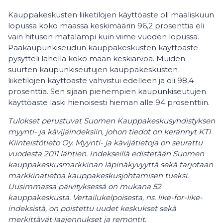
Kauppakeskusten liiketilojen käyttöaste oli maaliskuun
lopussa koko maassa keskimäärin 96,2 prosenttia eli
vain hitusen matalampi kuin viime vuoden lopussa.
Pääkaupunkiseudun kauppakeskusten käyttöaste
pysytteli lähellä koko maan keskiarvoa. Muiden
suurten kaupunkiseutujen kauppakeskusten
liiketilojen käyttöaste vahvistui edelleen ja oli 98,4
prosenttia. Sen sijaan pienempien kaupunkiseutujen
käyttöaste laski hienoisesti hieman alle 94 prosenttiin.
Tulokset perustuvat Suomen Kauppakeskusyhdistyksen
myynti- ja kävijäindeksiin, johon tiedot on kerännyt KTI
Kiinteistötieto Oy. Myynti- ja kävijätietoja on seurattu
vuodesta 2011 lähtien. Indekseillä edistetään Suomen
kauppakeskusmarkkinan läpinäkyvyyttä sekä tarjotaan
markkinatietoa kauppakeskusjohtamisen tueksi.
Uusimmassa päivityksessä on mukana 52
kauppakeskusta. Vertailukelpoisesta, ns. like-for-like-
indeksistä, on poistettu uudet keskukset sekä
merkittävät laajennukset ja remontit.