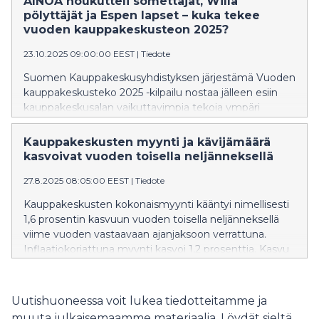
AINOA houkutteli somettajat, Willa
muuttuviin tarpeisiin ja nostavat esiin yhteiskunnallisia
pölyttäjät ja Espen lapset – kuka tekee
aiheita.
vuoden kauppakeskusteon 2025?
23.10.2025 09:00:00 EEST
|
Tiedote
Suomen Kauppakeskusyhdistyksen järjestämä Vuoden
kauppakeskusteko 2025 -kilpailu nostaa jälleen esiin
kauppakeskusalan vaikuttavimpia tekoja ympäri
Suomen. Kilpailuun osallistui tänä vuonna 21 tekoa
neljässä eri kategoriassa. Monia niitä yhdistää se, että
Kauppakeskusten myynti ja kävijämäärä
ne ovat helposti monistettavia ja toteutettavissa
kasvoivat vuoden toisella neljänneksellä
kauppakeskuksissa ympäri maan.
27.8.2025 08:05:00 EEST
|
Tiedote
Kauppakeskusten kokonaismyynti kääntyi nimellisesti
1,6 prosentin kasvuun vuoden toisella neljänneksellä
viime vuoden vastaavaan ajanjaksoon verrattuna.
Inflaatiokorjattuna myynti kasvoi 1,2 prosenttia. Kasvu
oli ripeintä huhtikuussa, mutta myös touko- ja
kesäkuun kokonaismyynti ylitti vuoden 2024
vastaavien kuukausien tason. Myynti kasvoi eniten, 2,1
Uutishuoneessa voit lukea tiedotteitamme ja
prosenttia, pääkaupunkiseudun kauppakeskuksissa,
muuta julkaisemaamme materiaalia. Löydät sieltä