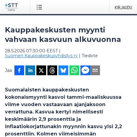
KIRJAUDU
Kauppakeskusten myynti
vahvaan kasvuun alkuvuonna
28.5.2026 07:30:00 EEST
|
Suomen Kauppakeskusyhdistys ry
|
Tiedote
Jaa
Suomalaisten kauppakeskusten
kokonaismyynti kasvoi tammi-maaliskuussa
viime vuoden vastaavaan ajanjaksoon
verrattuna. Kasvua kertyi nimellisesti
keskimäärin 2,9 prosenttia ja
inflaatiokorjattunakin myynnin kasvu ylsi 2,2
prosenttiin. Kolmen viimeisimmän