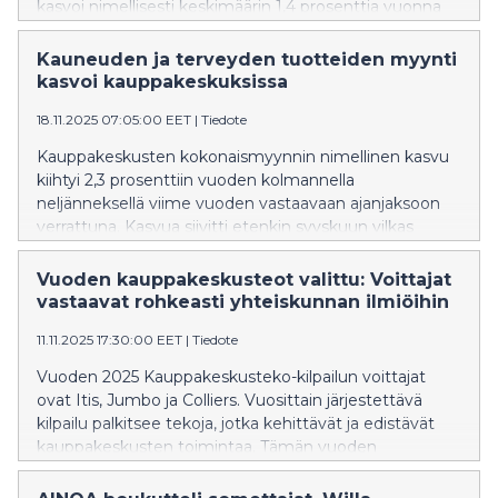
kasvoi nimellisesti keskimäärin 1,4 prosenttia vuonna
2025. Myynnin kasvu kiihtyi jälkimmäisellä
vuosipuoliskolla, ja loka-joulukuun kokonaismyynti oli
Kauneuden ja terveyden tuotteiden myynti
2,2 prosenttia edellisen vuoden vastaavaa ajanjaksoa
kasvoi kauppakeskuksissa
korkeampi. Viimeisen vuosineljänneksen kasvua
18.11.2025 07:05:00 EET
|
Tiedote
vauhditti etenkin vilkas lokakuu, jolloin myynti kasvoi
4,4 prosenttia edelliseen vuoteen verrattuna.
Kauppakeskusten kokonaismyynnin nimellinen kasvu
kiihtyi 2,3 prosenttiin vuoden kolmannella
neljänneksellä viime vuoden vastaavaan ajanjaksoon
verrattuna. Kasvua siivitti etenkin syyskuun vilkas
myynti, joka ylitti viime vuoden tason 3,4 prosentilla. 12
kuukauden rullaavalla tarkastelujaksolla
Vuoden kauppakeskusteot valittu: Voittajat
kokonaismyynnin nimellinen vuosikasvu oli 1,1
vastaavat rohkeasti yhteiskunnan ilmiöihin
prosenttia. Inflaatiokorjattuna kolmannen
11.11.2025 17:30:00 EET
|
Tiedote
vuosineljänneksen kokonaismyynti oli 1,9 prosenttia
viime vuotta korkeampi, ja 12 kuukauden rullaavalla
Vuoden 2025 Kauppakeskusteko-kilpailun voittajat
tarkastelujaksolla myynnin vuosimuutos oli 0,6
ovat Itis, Jumbo ja Colliers. Vuosittain järjestettävä
prosenttia.
kilpailu palkitsee tekoja, jotka kehittävät ja edistävät
kauppakeskusten toimintaa. Tämän vuoden
voittajateot ja kunniamaininnat osoittavat, kuinka
kauppakeskukset uudistuvat, vastaavat asiakkaiden