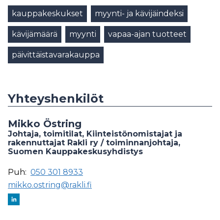
kauppakeskukset
myynti- ja kävijäindeksi
kävijämäärä
myynti
vapaa-ajan tuotteet
päivittäistavarakauppa
Yhteyshenkilöt
Mikko Östring
Johtaja, toimitilat, Kiinteistönomistajat ja
rakennuttajat Rakli ry / toiminnanjohtaja,
Suomen Kauppakeskusyhdistys
Puh:
050 301 8933
mikko.ostring@rakli.fi