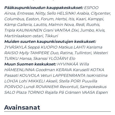
Pääkaupunkiseudun kauppakeskukset:
ESPOO
Ainoa, Entresse, Niitty, Sello HELSINKI Arabia, Citycenter,
Columbus, Easton, Forum, Hertsi, Itis, Kaari, Kamppi,
Kämp Galleria, Lauttis, Malmin Nova, Redi, Ruohis,
Tripla KAUNIAINEN Grani VANTAA Dixi, Jumbo, Kivis,
Martinlaakson ostari, Tikkuri
Muiden suurten kaupunkiseutujen keskukset:
JYVÄSKYLÄ Seppä KUOPIO Matkus LAHTI Karisma
RAISIO Mylly TAMPERE Duo, Ratina, Tullintori, Westeri
TURKU Hansa, Skanssi YLÖJÄRVI Elo
Muun Suomen keskukset:
HYVINKÄÄ Willa
HÄMEENLINNA Goodman KERAVA Karuselli KOTKA
Pasaati KOUVOLA Veturi LAPPEENRANTA IsoKristiina
LOHJA Lohi MIKKELI Akseli, Stella PORI Puuvilla
PORVOO Lundi ROVANIEMI Revontuli, Sampokeskus
SALO Plaza TORNIO Rajalla På Gränsen VAASA Espen
Avainsanat