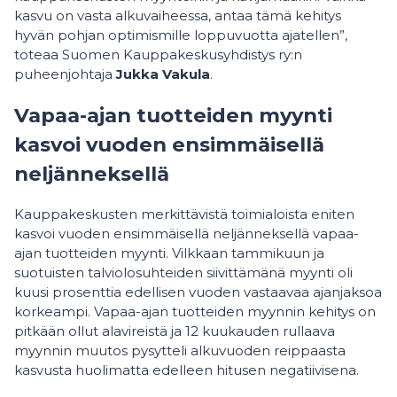
kasvu on vasta alkuvaiheessa, antaa tämä kehitys
hyvän pohjan optimismille loppuvuotta ajatellen”,
toteaa Suomen Kauppakeskusyhdistys ry:n
puheenjohtaja
Jukka Vakula
.
Vapaa-ajan tuotteiden myynti
kasvoi vuoden ensimmäisellä
neljänneksellä
Kauppakeskusten merkittävistä toimialoista eniten
kasvoi vuoden ensimmäisellä neljänneksellä vapaa-
ajan tuotteiden myynti. Vilkkaan tammikuun ja
suotuisten talviolosuhteiden siivittämänä myynti oli
kuusi prosenttia edellisen vuoden vastaavaa ajanjaksoa
korkeampi. Vapaa-ajan tuotteiden myynnin kehitys on
pitkään ollut alavireistä ja 12 kuukauden rullaava
myynnin muutos pysytteli alkuvuoden reippaasta
kasvusta huolimatta edelleen hitusen negatiivisena.