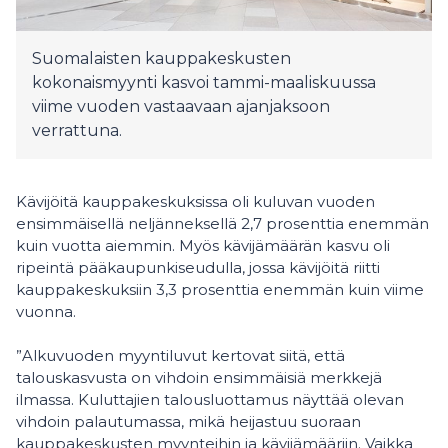
Suomalaisten kauppakeskusten
kokonaismyynti kasvoi tammi-maaliskuussa
viime vuoden vastaavaan ajanjaksoon
verrattuna.
Kävijöitä kauppakeskuksissa oli kuluvan vuoden
ensimmäisellä neljänneksellä 2,7 prosenttia enemmän
kuin vuotta aiemmin. Myös kävijämäärän kasvu oli
ripeintä pääkaupunkiseudulla, jossa kävijöitä riitti
kauppakeskuksiin 3,3 prosenttia enemmän kuin viime
vuonna.
”Alkuvuoden myyntiluvut kertovat siitä, että
talouskasvusta on vihdoin ensimmäisiä merkkejä
ilmassa. Kuluttajien talousluottamus näyttää olevan
vihdoin palautumassa, mikä heijastuu suoraan
kauppakeskusten myynteihin ja kävijämääriin. Vaikka