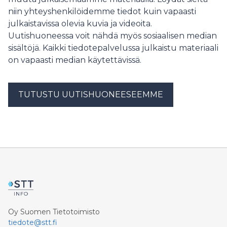
kun taas muualla Suomessa myynnin muutos jäi alle
niin yhteyshenkilöidemme tiedot kuin vapaasti
prosenttiin. Koko ensimmäisen vuosipuoliskon
julkaistavissa olevia kuvia ja videoita.
kokonaismyynti oli 0,4 prosenttia edellistä vuotta
Uutishuoneessa voit nähdä myös sosiaalisen median
korkeampi.
sisältöjä. Kaikki tiedotepalvelussa julkaistu materiaali
on vapaasti median käytettävissä.
TUTUSTU UUTISHUONEESEEMME
Oy Suomen Tietotoimisto
tiedote@stt.fi