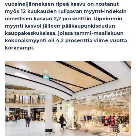
vuosineljänneksen ripeä kasvu on nostanut
myös 12 kuukauden rullaavan myynti-indeksin
nimellisen kasvun 2,2 prosenttiin. Ripeimmin
myynti kasvoi jälleen pääkaupunkiseudun
kauppakeskuksissa, joissa tammi-maaliskuun
kokonaismyynti oli 4,2 prosenttia viime vuotta
korkeampi.