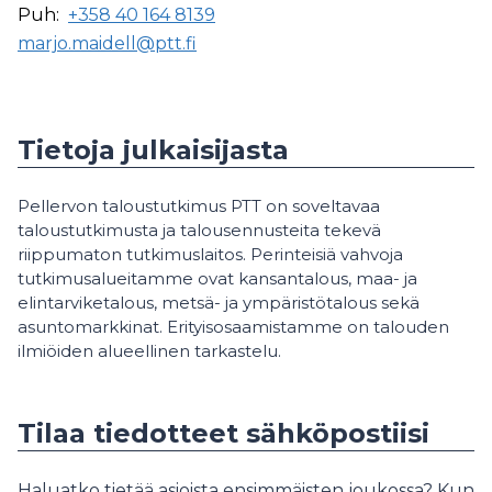
Puh:
+358 40 164 8139
marjo.maidell@ptt.fi
Tietoja julkaisijasta
Pellervon taloustutkimus PTT on soveltavaa
taloustutkimusta ja talousennusteita tekevä
riippumaton tutkimuslaitos. Perinteisiä vahvoja
tutkimusalueitamme ovat kansantalous, maa- ja
elintarviketalous, metsä- ja ympäristötalous sekä
asuntomarkkinat. Erityisosaamistamme on talouden
ilmiöiden alueellinen tarkastelu.
Tilaa tiedotteet sähköpostiisi
Haluatko tietää asioista ensimmäisten joukossa? Kun