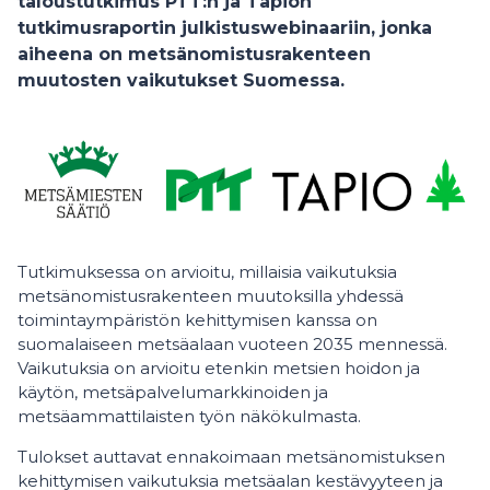
taloustutkimus PTT:n ja Tapion
tutkimusraportin julkistuswebinaariin, jonka
aiheena on metsänomistusrakenteen
muutosten vaikutukset Suomessa.
Tutkimuksessa on arvioitu, millaisia vaikutuksia
metsänomistusrakenteen muutoksilla yhdessä
toimintaympäristön kehittymisen kanssa on
suomalaiseen metsäalaan vuoteen 2035 mennessä.
Vaikutuksia on arvioitu etenkin metsien hoidon ja
käytön, metsäpalvelumarkkinoiden ja
metsäammattilaisten työn näkökulmasta.
Tulokset auttavat ennakoimaan metsänomistuksen
kehittymisen vaikutuksia metsäalan kestävyyteen ja