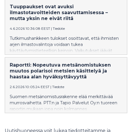
kulutusmenoista vuonna 2025 oli 12,9 prosenttia, kun
Tuuppaukset ovat avuksi
vuonna 2024 osuus oli 12,5 prosenttia. Muutos on
ilmastotavoitteiden saavuttamisessa –
maltillinen ja perustuu ennakkotietoihin, mutta se
mutta yksin ne eivät riitä
poikkeaa pidemmän aikavälin kehityksestä, jossa ruuan
4.6.2026 10:36:08 EEST
|
Tiedote
osuus kulutusmenoista on yleensä pienentynyt tulojen
kasvaessa. 2020-luvulla kehitys on kääntynyt. Viime
Tutkimushankkeen tulokset osoittavat, että ihmisten
vuoden osuus oli korkein taso 2000-luvulla sitten
arjen ilmastovalintoja voidaan tukea
vuoden 2009.
käyttäytymistieteellisin keinoin. Vaikutukset jäävät
kuitenkin rajallisiksi, jos tuuppaukset eivät kytkeydy
laajempiin ilmastotoimiin.
Raportti: Nopeutuva metsänomistuksen
muutos polarisoi metsien käsittelyä ja
haastaa alan hyväksyttävyyttä
2.6.2026 10:05:24 EEST
|
Tiedote
Suomen metsänomistusrakenne elää merkittävää
murrosvaihetta. PTT:n ja Tapio Palvelut Oy:n tuoreen
raportin mukaan jopa noin kolmannes
yksityismetsänomistajista saattaa siirtää tai jättää
metsänomistuksensa uudelle omistajalle vuoteen
2035 mennessä. Yhdessä toimintaympäristön
Uutishuoneessa voit lukea tiedotteitamme ja