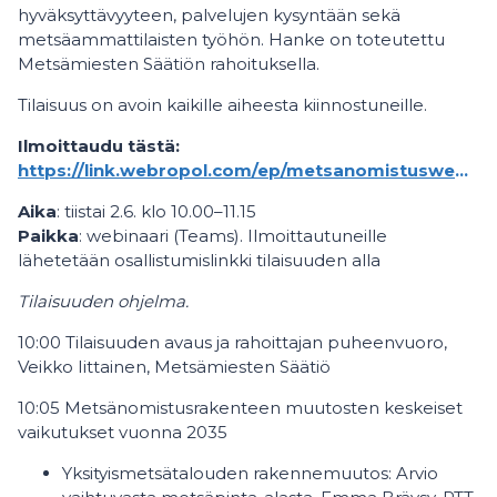
hyväksyttävyyteen, palvelujen kysyntään sekä
metsäammattilaisten työhön. Hanke on toteutettu
Metsämiesten Säätiön rahoituksella.
Tilaisuus on avoin kaikille aiheesta kiinnostuneille.
Ilmoittaudu tästä:
https://link.webropol.com/ep/metsanomistuswebinaari26
Aika
: tiistai 2.6. klo 10.00–11.15
Paikka
: webinaari (Teams). Ilmoittautuneille
lähetetään osallistumislinkki tilaisuuden alla
Tilaisuuden ohjelma.
10:00 Tilaisuuden avaus ja rahoittajan puheenvuoro,
Veikko Iittainen, Metsämiesten Säätiö
10:05 Metsänomistusrakenteen muutosten keskeiset
vaikutukset vuonna 2035
Yksityismetsätalouden rakennemuutos: Arvio