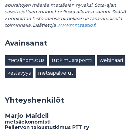
apurahojen määrää metsäalan hyväksi. Sota-ajan
savottajätkien muonahuollosta alkunsa saanut Säätiö
kunnioittaa historiaansa nimellään ja tasa-arvoisella
toiminnalla. Lisätietoja
www.mmsaatio.fi
Avainsanat
metsänomistus
tutkimusraportti
webinaari
kestävyys
metsäpalvelut
Yhteyshenkilöt
Marjo Maidell
metsäekonomisti
Pellervon taloustutkimus PTT ry