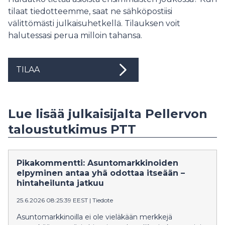
tilaat tiedotteemme, saat ne sähköpostiisi
välittömästi julkaisuhetkellä. Tilauksen voit
halutessasi perua milloin tahansa.
TILAA
Lue lisää julkaisijalta Pellervon
taloustutkimus PTT
Pikakommentti: Asuntomarkkinoiden
elpyminen antaa yhä odottaa itseään –
hintaheilunta jatkuu
25.6.2026 08:25:39 EEST
|
Tiedote
Asuntomarkkinoilla ei ole vieläkään merkkejä