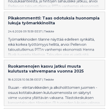
nousukäänteestä, ja hintojen sahausliike jatkuu, arvioi
Pellervon taloustutkimus PTT:n vanhempi ekonomisti
Veera Holappa. Työllisyyden heikko kehitys ei
myöskään tue markkinoiden virkoamista.
Pikakommentti: Taas odotuksia huonompia
lukuja työmarkkinoilta
24.6.2026 09:15:59 EEST
|
Tiedote
Työmarkkinoiden tilanne näyttää edelleen synkältä,
eikä korkea työttömyys hellitä, arvioi Pellervon
taloustutkimus PTT:n vanhempi ekonomisti Henna
Busk tuoreita tilastoja. Talouden vire ei vielä riitä
suunnan kääntämiseen.
Ruokamenojen kasvu jatkui muuta
kulutusta vahvempana vuonna 2025
18.6.2026 10:56:38 EEST
|
Tiedote
Ruuan - elintarvikkeiden ja alkoholittomien juomien -
osuus kotitalouksien kulutusmenoista on säilynyt
viime vuosina yllättävän vakaana. Tilastokeskuksen
kansantalouden tilinpidon (1) tuoreiden lukujen valossa
ruokamenojen osuus kaikista kotitalouksien