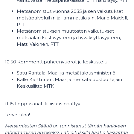
vaihtuvasta metsäpinta-alasta, Emma Bräysy, PTT
Metsänomistus vuonna 2035 ja sen vaikutukset
metsäpalveluihin ja -ammattilaisiin, Marjo Maidell,
PTT
Metsänomistuksen muutosten vaikutukset
metsäalan kestävyyteen ja hyväksyttävyyteen,
Matti Valonen, PTT
10:50 Kommenttipuheenvuorot ja keskustelu
Satu Rantala, Maa- ja metsätalousministeriö
Kalle Karttunen, Maa- ja metsätaloustuottajain
Keskusliitto MTK
11:15 Loppusanat, tilaisuus päättyy
Tervetuloa!
Metsämiesten Säätiö on tunnistanut tämän hankkeen
rahoittamisen arvoiseksi. Lahjoituksilla Säätiö kasvattaa