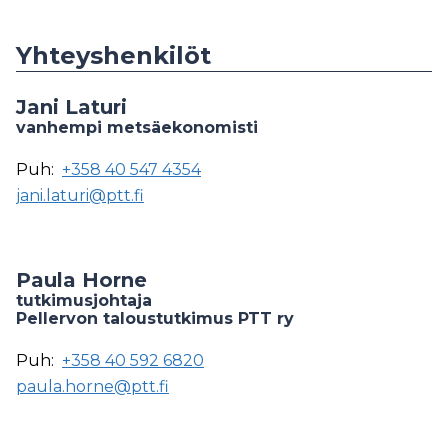
Yhteyshenkilöt
Jani Laturi
vanhempi metsäekonomisti
Puh:
+358 40 547 4354
jani.laturi@ptt.fi
Paula Horne
tutkimusjohtaja
Pellervon taloustutkimus PTT ry
Puh:
+358 40 592 6820
paula.horne@ptt.fi