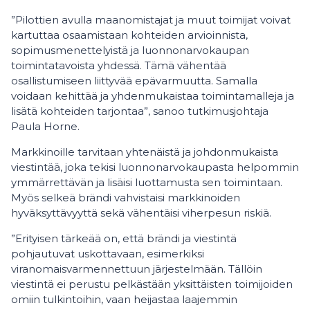
”Pilottien avulla maanomistajat ja muut toimijat voivat
kartuttaa osaamistaan kohteiden arvioinnista,
sopimusmenettelyistä ja luonnonarvokaupan
toimintatavoista yhdessä. Tämä vähentää
osallistumiseen liittyvää epävarmuutta. Samalla
voidaan kehittää ja yhdenmukaistaa toimintamalleja ja
lisätä kohteiden tarjontaa”, sanoo tutkimusjohtaja
Paula Horne.
Markkinoille tarvitaan yhtenäistä ja johdonmukaista
viestintää, joka tekisi luonnonarvokaupasta helpommin
ymmärrettävän ja lisäisi luottamusta sen toimintaan.
Myös selkeä brändi vahvistaisi markkinoiden
hyväksyttävyyttä sekä vähentäisi viherpesun riskiä.
”Erityisen tärkeää on, että brändi ja viestintä
pohjautuvat uskottavaan, esimerkiksi
viranomaisvarmennettuun järjestelmään. Tällöin
viestintä ei perustu pelkästään yksittäisten toimijoiden
omiin tulkintoihin, vaan heijastaa laajemmin