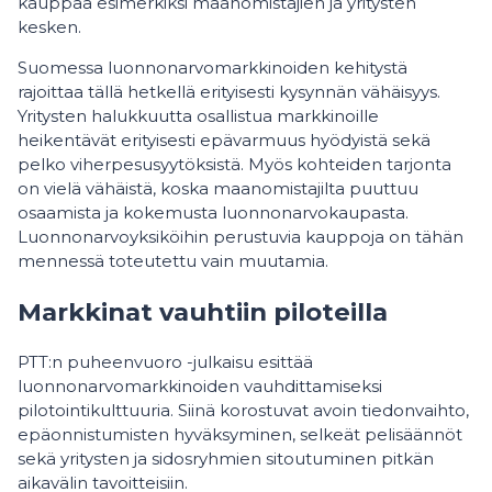
kauppaa esimerkiksi maanomistajien ja yritysten
kesken.
Suomessa luonnonarvomarkkinoiden kehitystä
rajoittaa tällä hetkellä erityisesti kysynnän vähäisyys.
Yritysten halukkuutta osallistua markkinoille
heikentävät erityisesti epävarmuus hyödyistä sekä
pelko viherpesusyytöksistä. Myös kohteiden tarjonta
on vielä vähäistä, koska maanomistajilta puuttuu
osaamista ja kokemusta luonnonarvokaupasta.
Luonnonarvoyksiköihin perustuvia kauppoja on tähän
mennessä toteutettu vain muutamia.
Markkinat vauhtiin piloteilla
PTT:n puheenvuoro -julkaisu esittää
luonnonarvomarkkinoiden vauhdittamiseksi
pilotointikulttuuria. Siinä korostuvat avoin tiedonvaihto,
epäonnistumisten hyväksyminen, selkeät pelisäännöt
sekä yritysten ja sidosryhmien sitoutuminen pitkän
aikavälin tavoitteisiin.