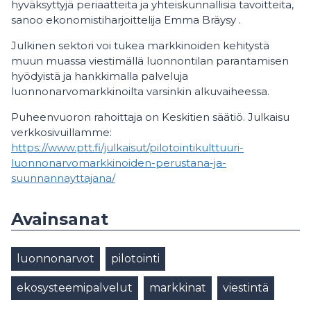
hyväksyttyjä periaatteita ja yhteiskunnallisia tavoitteita,
sanoo ekonomistiharjoittelija Emma Bräysy .
Julkinen sektori voi tukea markkinoiden kehitystä
muun muassa viestimällä luonnontilan parantamisen
hyödyistä ja hankkimalla palveluja
luonnonarvomarkkinoilta varsinkin alkuvaiheessa.
Puheenvuoron rahoittaja on Keskitien säätiö. Julkaisu
verkkosivuillamme:
https://www.ptt.fi/julkaisut/pilotointikulttuuri-
luonnonarvomarkkinoiden-perustana-ja-
suunnannayttajana/
Avainsanat
luonnonarvot
pilotointi
ekosysteemipalvelut
markkinat
viestintä