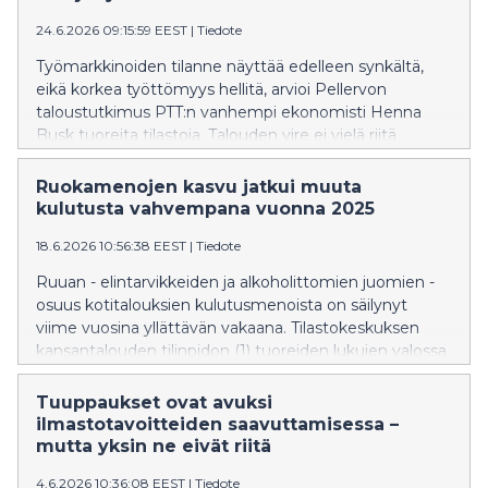
24.6.2026 09:15:59 EEST
|
Tiedote
Työmarkkinoiden tilanne näyttää edelleen synkältä,
eikä korkea työttömyys hellitä, arvioi Pellervon
taloustutkimus PTT:n vanhempi ekonomisti Henna
Busk tuoreita tilastoja. Talouden vire ei vielä riitä
suunnan kääntämiseen.
Ruokamenojen kasvu jatkui muuta
kulutusta vahvempana vuonna 2025
18.6.2026 10:56:38 EEST
|
Tiedote
Ruuan - elintarvikkeiden ja alkoholittomien juomien -
osuus kotitalouksien kulutusmenoista on säilynyt
viime vuosina yllättävän vakaana. Tilastokeskuksen
kansantalouden tilinpidon (1) tuoreiden lukujen valossa
ruokamenojen osuus kaikista kotitalouksien
kulutusmenoista vuonna 2025 oli 12,9 prosenttia, kun
Tuuppaukset ovat avuksi
vuonna 2024 osuus oli 12,5 prosenttia. Muutos on
ilmastotavoitteiden saavuttamisessa –
maltillinen ja perustuu ennakkotietoihin, mutta se
mutta yksin ne eivät riitä
poikkeaa pidemmän aikavälin kehityksestä, jossa ruuan
4.6.2026 10:36:08 EEST
|
Tiedote