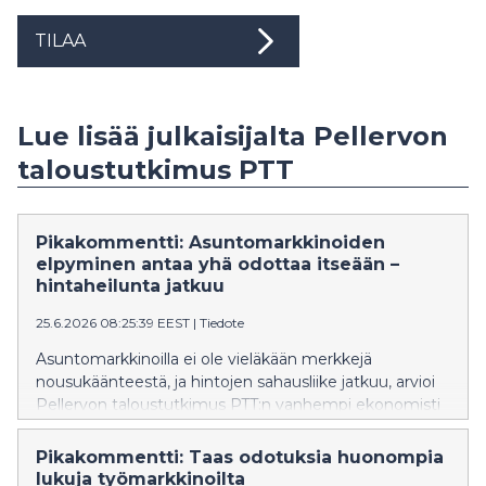
TILAA
Lue lisää julkaisijalta Pellervon
taloustutkimus PTT
Pikakommentti: Asuntomarkkinoiden
elpyminen antaa yhä odottaa itseään –
hintaheilunta jatkuu
25.6.2026 08:25:39 EEST
|
Tiedote
Asuntomarkkinoilla ei ole vieläkään merkkejä
nousukäänteestä, ja hintojen sahausliike jatkuu, arvioi
Pellervon taloustutkimus PTT:n vanhempi ekonomisti
Veera Holappa. Työllisyyden heikko kehitys ei
myöskään tue markkinoiden virkoamista.
Pikakommentti: Taas odotuksia huonompia
lukuja työmarkkinoilta