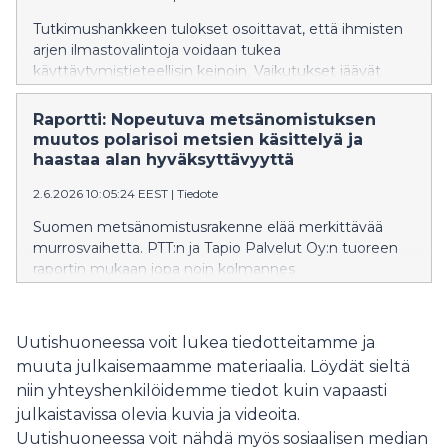
osuus kulutusmenoista on yleensä pienentynyt tulojen
kasvaessa. 2020-luvulla kehitys on kääntynyt. Viime
Tutkimushankkeen tulokset osoittavat, että ihmisten
vuoden osuus oli korkein taso 2000-luvulla sitten
arjen ilmastovalintoja voidaan tukea
vuoden 2009.
käyttäytymistieteellisin keinoin. Vaikutukset jäävät
kuitenkin rajallisiksi, jos tuuppaukset eivät kytkeydy
laajempiin ilmastotoimiin.
Raportti: Nopeutuva metsänomistuksen
muutos polarisoi metsien käsittelyä ja
haastaa alan hyväksyttävyyttä
2.6.2026 10:05:24 EEST
|
Tiedote
Suomen metsänomistusrakenne elää merkittävää
murrosvaihetta. PTT:n ja Tapio Palvelut Oy:n tuoreen
raportin mukaan jopa noin kolmannes
yksityismetsänomistajista saattaa siirtää tai jättää
metsänomistuksensa uudelle omistajalle vuoteen
2035 mennessä. Yhdessä toimintaympäristön
Uutishuoneessa voit lukea tiedotteitamme ja
muutosten kanssa tämä muokkaa metsäpalveluita,
muuta julkaisemaamme materiaalia. Löydät sieltä
metsäammattilaisten työtä ja koko metsätalouden
niin yhteyshenkilöidemme tiedot kuin vapaasti
kestävyyttä.
julkaistavissa olevia kuvia ja videoita.
Uutishuoneessa voit nähdä myös sosiaalisen median