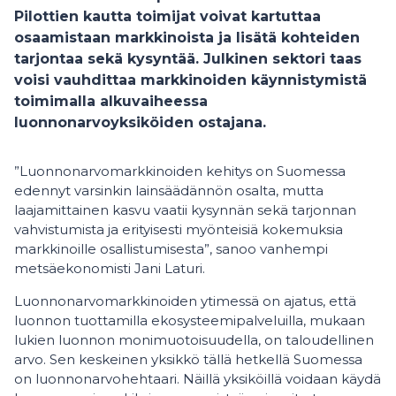
Pilottien kautta toimijat voivat kartuttaa
osaamistaan markkinoista ja lisätä kohteiden
tarjontaa sekä kysyntää. Julkinen sektori taas
voisi vauhdittaa markkinoiden käynnistymistä
toimimalla alkuvaiheessa
luonnonarvoyksiköiden ostajana.
”Luonnonarvomarkkinoiden kehitys on Suomessa
edennyt varsinkin lainsäädännön osalta, mutta
laajamittainen kasvu vaatii kysynnän sekä tarjonnan
vahvistumista ja erityisesti myönteisiä kokemuksia
markkinoille osallistumisesta”, sanoo vanhempi
metsäekonomisti Jani Laturi.
Luonnonarvomarkkinoiden ytimessä on ajatus, että
luonnon tuottamilla ekosysteemipalveluilla, mukaan
lukien luonnon monimuotoisuudella, on taloudellinen
arvo. Sen keskeinen yksikkö tällä hetkellä Suomessa
on luonnonarvohehtaari. Näillä yksiköillä voidaan käydä