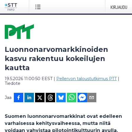
KIRJAUDU
Luonnonarvomarkkinoiden
kasvu rakentuu kokeilujen
kautta
19.5.2026 11:00:50 EEST
|
Pellervon taloustutkimus PTT
|
Tiedote
Jaa
Suomen luonnonarvomarkkinat ovat edelleen
varhaisessa kehitysvaiheessa, mutta niitä
voidaan vahvistaa pilotointikulttuurin avulla.