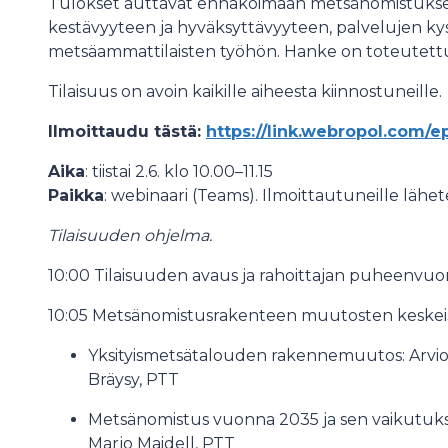
Tulokset auttavat ennakoimaan metsänomistuksen
kestävyyteen ja hyväksyttävyyteen, palvelujen ky
metsäammattilaisten työhön. Hanke on toteutettu
Tilaisuus on avoin kaikille aiheesta kiinnostuneille.
Ilmoittaudu tästä:
https://link.webropol.com/
Aika
: tiistai 2.6. klo 10.00–11.15
Paikka
: webinaari (Teams). Ilmoittautuneille lähet
Tilaisuuden ohjelma.
10:00 Tilaisuuden avaus ja rahoittajan puheenvuor
10:05 Metsänomistusrakenteen muutosten keskei
Yksityismetsätalouden rakennemuutos: Arvio
Bräysy, PTT
Metsänomistus vuonna 2035 ja sen vaikutukset
Marjo Maidell, PTT