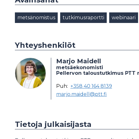
metsänomistus
tutkimusraportti
webinaari
Yhteyshenkilöt
Marjo Maidell
metsäekonomisti
Pellervon taloustutkimus PTT 
Puh:
+358 40 164 8139
marjo.maidell@ptt.fi
Tietoja julkaisijasta