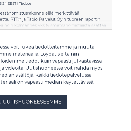
2020-luvulla kehitys on kääntynyt.
05:24 EEST
|
Tiedote
Viime vuoden osuus oli korkein taso
tsänomistusrakenne elää merkittävää
2000-luvulla sitten vuoden 2009.
tta. PTT:n ja Tapio Palvelut Oy:n tuoreen raportin
a noin kolmannes yksityismetsänomistajista saattaa
 jättää metsänomistuksensa uudelle omistajalle
35 mennessä. Yhdessä toimintaympäristön
kanssa tämä muokkaa metsäpalveluita,
ssa voit lukea tiedotteitamme ja muuta
tilaisten työtä ja koko metsätalouden kestävyyttä.
me materiaalia. Löydät sieltä niin
löidemme tiedot kuin vapaasti julkaistavissa
 ja videoita. Uutishuoneessa voit nähdä myös
median sisältöjä. Kaikki tiedotepalvelussa
teriaali on vapaasti median käytettävissä.
U UUTISHUONEESEEMME