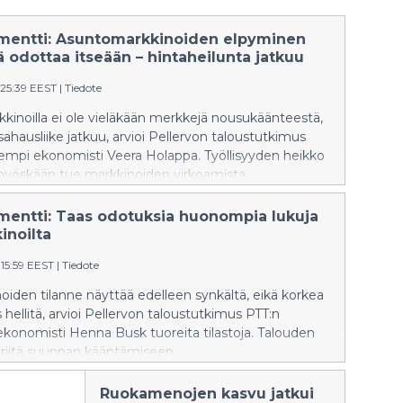
entti: Asuntomarkkinoiden elpyminen
 odottaa itseään – hintaheilunta jatkuu
:25:39 EEST
|
Tiedote
inoilla ei ole vieläkään merkkejä nousukäänteestä,
 sahausliike jatkuu, arvioi Pellervon taloustutkimus
empi ekonomisti Veera Holappa. Työllisyyden heikko
 myöskään tue markkinoiden virkoamista.
entti: Taas odotuksia huonompia lukuja
inoilta
15:59 EEST
|
Tiedote
iden tilanne näyttää edelleen synkältä, eikä korkea
hellitä, arvioi Pellervon taloustutkimus PTT:n
konomisti Henna Busk tuoreita tilastoja. Talouden
lä riitä suunnan kääntämiseen.
Ruokamenojen kasvu jatkui