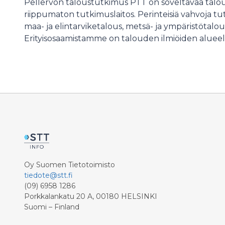
Pellervon taloustutkimus PTT on soveltavaa talo
riippumaton tutkimuslaitos. Perinteisiä vahvoja 
maa- ja elintarviketalous, metsä- ja ympäristötalo
Erityisosaamistamme on talouden ilmiöiden alueell
Oy Suomen Tietotoimisto
tiedote@stt.fi
(09) 6958 1286
Porkkalankatu 20 A, 00180 HELSINKI
Suomi – Finland