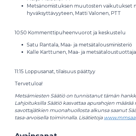
Metsänomistuksen muutosten vaikutukset m
hyväksyttävyyteen, Matti Valonen, PTT
10:50 Kommenttipuheenvuorot ja keskustelu
Satu Rantala, Maa- ja metsätalousministeriö
Kalle Karttunen, Maa- ja metsätaloustuottaja
11:15 Loppusanat, tilaisuus päättyy
Tervetuloa!
Metsämiesten Säätiö on tunnistanut tämän hankke
Lahjoituksilla Säätiö kasvattaa apurahojen määrää 
savottajätkien muonahuollosta alkunsa saanut Säät
tasa-arvoisella toiminnalla. Lisätietoja
www.mmsaati
Avainsanat