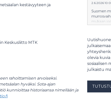
2.6.2026 10:
etsäalan kestävyyteen ja
Suomen me
murrosvaihe
mukaan jop
siirtää tai
vuoteen 20
muutosten 
Uutishuonee
in Keskusliitto MTK
metsäammat
julkaisemaam
yhteyshenki
olevia kuvia
sosiaalisen 
julkaistu ma
en rahoittamisen arvoiseksi.
metsäalan hyväksi. Sota-ajan
TUTUST
iö kunnioittaa historiaansa nimellään ja
o.fi