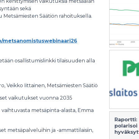
 kehittymisen vaikutuksia metsäalan
syntään sekä
 Metsämiesten Säätiön rahoituksella.
ep/metsanomistuswebinaari26
etään osallistumislinkki tilaisuuden alla
o, Veikko Iittainen, Metsämiesten Säätiö
set vaikutukset vuonna 2035
 vaihtuvasta metsäpinta-alasta, Emma
Raportti
polarisoi
 metsäpalveluihin ja -ammattilaisiin,
hyväksyt