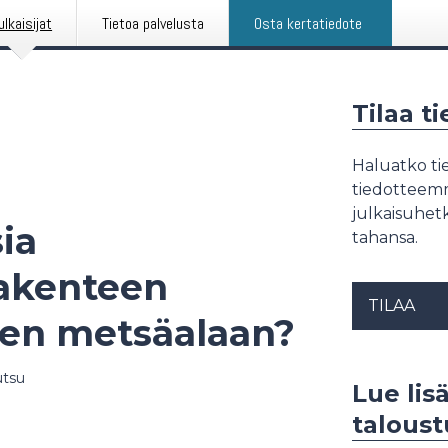
ulkaisijat
Tietoa palvelusta
Osta kertatiedote
Tilaa t
Haluatko tie
tiedotteemme
julkaisuhetk
ia
tahansa.
akenteen
TILAA
men metsäalaan?
utsu
Lue lis
talous