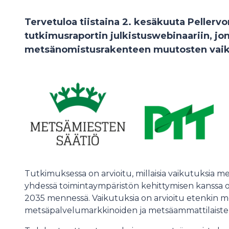
Tervetuloa tiistaina 2. kesäkuuta Pellerv
tutkimusraportin julkistuswebinaariin, jo
metsänomistusrakenteen muutosten vai
Tutkimuksessa on arvioitu, millaisia vaikutuksia
yhdessä toimintaympäristön kehittymisen kanssa
2035 mennessä. Vaikutuksia on arvioitu etenkin me
metsäpalvelumarkkinoiden ja metsäammattilaiste