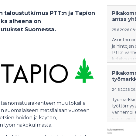
on taloustutkimus PTT:n ja Tapion
Pikakomm
antaa yhä
nka aiheena on
kutukset Suomessa.
25.6.2026 08
Asuntomarkk
ja hintojen
PTT:n vanh
kehitys ei
Pikakomm
työmarkk
24.6.2026 09:
Työmarkkino
 metsänomistusrakenteen muutoksilla
työttömyys 
 on suomalaiseen metsäalaan vuoteen
vanhempi e
tsien hoidon ja käytön,
vire ei vie
n työn näkökulmasta.