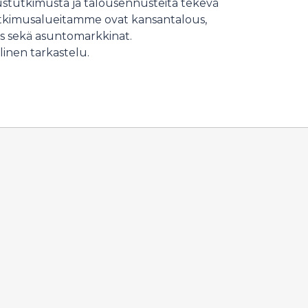
ustutkimusta ja talousennusteita tekevä
tutkimusalueitamme ovat kansantalous,
us sekä asuntomarkkinat.
inen tarkastelu.