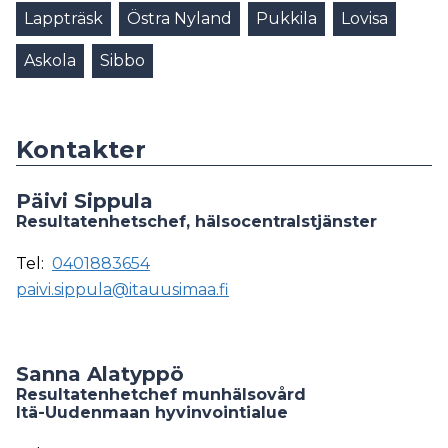
Lappträsk
Östra Nyland
Pukkila
Lovisa
Askola
Sibbo
Kontakter
Päivi Sippula
Resultatenhetschef, hälsocentralstjänster
Tel:
0401883654
paivi.sippula@itauusimaa.fi
Sanna Alatyppö
Resultatenhetchef munhälsovård
Itä-Uudenmaan hyvinvointialue