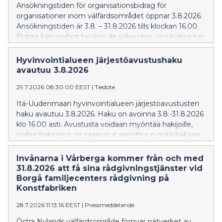
Ansökningstiden för organisationsbidrag för
organisationer inom välfärdsområdet öppnar 3.8.2026.
Ansökningstiden är 3.8. – 31.8.2026 tills klockan 16.00.
Bidrag kan endast beviljas de sökanden vars bidrag har
kommit in inom utsatt tid.
Hyvinvointialueen järjestöavustushaku
avautuu 3.8.2026
29.7.2026 08:30:00 EEST
|
Tiedote
Itä-Uudenmaan hyvinvointialueen järjestöavustusten
haku avautuu 3.8.2026. Haku on avoinna 3.8.-31.8.2026
klo 16.00 asti. Avustusta voidaan myöntää hakijoille,
joiden hakemus on saapunut annettuun määräaikaan
mennessä.
Invånarna i Vårberga kommer från och med
31.8.2026 att få sina rådgivningstjänster vid
Borgå familjecenters rådgivning på
Konstfabriken
28.7.2026 11:13:16 EEST
|
Pressmeddelande
Östra Nylands välfärdsområde förnyar nätverket av