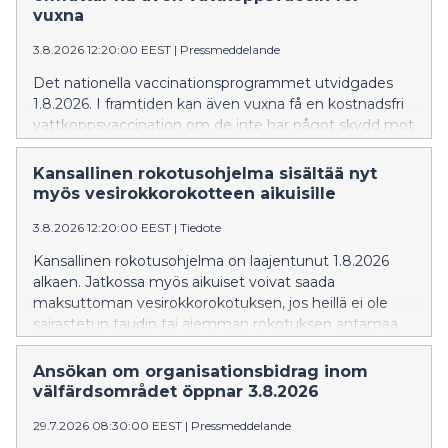
vuxna
3.8.2026 12:20:00 EEST
|
Pressmeddelande
Det nationella vaccinationsprogrammet utvidgades
1.8.2026. I framtiden kan även vuxna få en kostnadsfri
vattkoppsvaccination om de inte har något skydd mot
vattkoppor genom tidigare sjukdom eller vaccination.
Kansallinen rokotusohjelma sisältää nyt
myös vesirokkorokotteen aikuisille
3.8.2026 12:20:00 EEST
|
Tiedote
Kansallinen rokotusohjelma on laajentunut 1.8.2026
alkaen. Jatkossa myös aikuiset voivat saada
maksuttoman vesirokkorokotuksen, jos heillä ei ole
sairastetun taudin tai aiemman rokotuksen antamaa
suojaa vesirokkoa vastaan.
Ansökan om organisationsbidrag inom
välfärdsområdet öppnar 3.8.2026
29.7.2026 08:30:00 EEST
|
Pressmeddelande