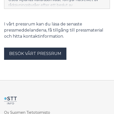
rådgivningsbyråer efter ett beslut av
välfärdsområdesfullmäktige. Verksamheten vid
rådgivningen i Vårberga i Borgå upphör 25.8.2026. Från
och med 31.8 kommer invånarna i området att få hjälp
I vårt pressrum kan du läsa de senaste
vid Borgå familjecenters rådgivning på Konstfabriken.
pressmeddelandena, få tillgång till pressmaterial
och hitta kontaktinformation.
BESÖK VÅRT PRESSRUM
Oy Suomen Tietotoimisto