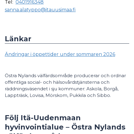
Tel:
0401916348
sanna.alatyppo@itauusimaa.fi
Länkar
Ändringar i öppettider under sommaren 2026
Östra Nylands välfärdsområde producerar och ordnar
offentliga social- och hälsovårdstjänsterna och
räddningsväsendet i sju kommuner: Askola, Borgå,
Lappträsk, Lovisa, Mörskom, Pukkila och Sibbo.
Följ Itä-Uudenmaan
hyvinvointialue – Östra Nylands