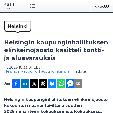
KIRJAUDU
Helsingin kaupunginhallituksen
elinkeinojaosto käsitteli tontti-
ja aluevarauksia
1.6.2026 18:33:01 EEST
|
Helsingin kaupunki, kaupunginkanslia
|
Tiedote
Jaa
Helsingin kaupunginhallituksen elinkeinojaosto
kokoontui maanantai-iltana vuoden
2026 neljänteen kokoukseensa. Kokouksessa