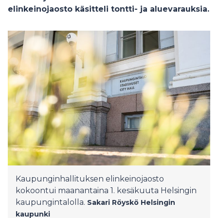
elinkeinojaosto käsitteli tontti- ja aluevarauksia.
Kaupunginhallituksen elinkeinojaosto
kokoontui maanantaina 1. kesäkuuta Helsingin
kaupungintalolla.
Sakari Röyskö
Helsingin
kaupunki