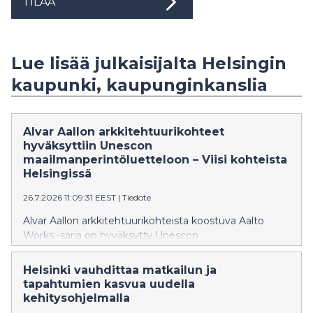
TILAA
Lue lisää julkaisijalta Helsingin
kaupunki, kaupunginkanslia
Alvar Aallon arkkitehtuurikohteet
hyväksyttiin Unescon
maailmanperintöluetteloon – Viisi kohteista
Helsingissä
26.7.2026 11:09:31 EEST
|
Tiedote
Alvar Aallon arkkitehtuurikohteista koostuva Aalto
Works -sarja on hyväksytty Unescon
maailmanperintöluetteloon. Yhteensä 13 kohteesta
viisi sijaitsee Helsingissä. Finlandia-talon, Alvar Aallon
Helsinki vauhdittaa matkailun ja
kotitalon ja ateljeen, Kulttuuritalon sekä
tapahtumien kasvua uudella
Kansaneläkelaitoksen päätoimitalon
kehitysohjelmalla
maailmanperintöstatus vahvistaa Helsingin mainetta