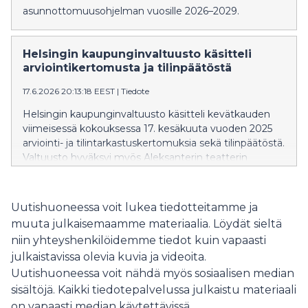
asunnottomuusohjelman vuosille 2026–2029.
Helsingin kaupunginvaltuusto käsitteli
arviointikertomusta ja tilinpäätöstä
17.6.2026 20:13:18 EEST
|
Tiedote
Helsingin kaupunginvaltuusto käsitteli kevätkauden
viimeisessä kokouksessa 17. kesäkuuta vuoden 2025
arviointi- ja tilintarkastuskertomuksia sekä tilinpäätöstä.
Valtuusto hyväksyi myös Aleksanterin teatterin
asemakaavan muutoksen.
Uutishuoneessa voit lukea tiedotteitamme ja
muuta julkaisemaamme materiaalia. Löydät sieltä
niin yhteyshenkilöidemme tiedot kuin vapaasti
julkaistavissa olevia kuvia ja videoita.
Uutishuoneessa voit nähdä myös sosiaalisen median
sisältöjä. Kaikki tiedotepalvelussa julkaistu materiaali
on vapaasti median käytettävissä.