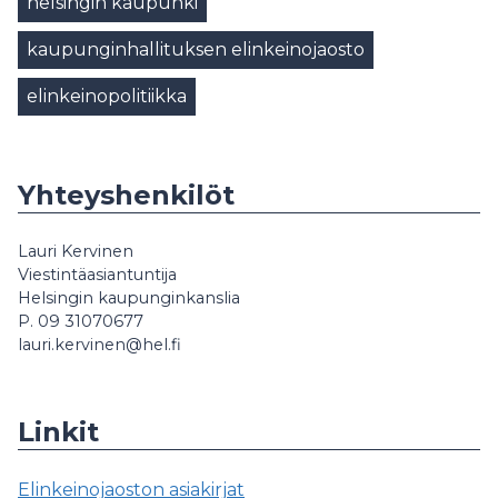
helsingin kaupunki
kaupunginhallituksen elinkeinojaosto
elinkeinopolitiikka
Yhteyshenkilöt
Lauri Kervinen
Viestintäasiantuntija
Helsingin kaupunginkanslia
P. 09 31070677
lauri.kervinen@hel.fi
Linkit
Elinkeinojaoston asiakirjat