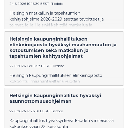
24.6.2026 10:16:39 EEST
|
Tiedote
kiinnostavana muotoilu- ja arkkitehtuurikaupunkina.
Helsingin matkailun ja tapahtumien
kehitysohjelma 2026–2029 asettaa tavoitteet ja
toimet, joilla Helsinki kehittää matkailua ja
tapahtumallisuutta seuraavat vuodet. Tavoitteena on
vauhdittaa matkailun ja tapahtumien ympärivuotista
Helsingin kaupunginhallituksen
kasvua, kasvattaa Helsingin kansainvälistä
elinkeinojaosto hyväksyi maahanmuuton ja
houkuttelevuutta onnellisuuden teemoilla sekä
kotoutumisen sekä matkailun ja
varmistaa, että kaupunki on kasvua tukeva
tapahtumien kehitysohjelmat
yhteistyökumppani.
22.6.2026 18:06:58 EEST
|
Tiedote
Helsingin kaupunginhallituksen elinkeinojaosto
kokoontui maanantai-iltana vuoden
2026 viidenteen kokoukseensa. Kokouksessa
elinkeinojaosto käsitteli maahanmuuton ja
Helsingin kaupunginhallitus hyväksyi
kotoutumisen kehitysohjelmaa ja matkailun ja
asunnottomuusohjelman
tapahtumien kehitysohjelmaa.
22.6.2026 17:26:01 EEST
|
Tiedote
Kaupunginhallitus hyväksyi kevätkauden viimeisessä
kokouksessaan 22. kesäkuuta