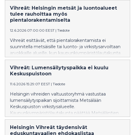
Vihreät: Helsingin metsät ja luontoalueet
tulee rauhoittaa myös
pientalorakentamiselta
12.6.2026 07:00:00 EEST
|
Tiedote
Vihreät esittävät, että pientalorakentamista ei
suunnitella metsäisille tai luonto- ja virkistysarvoiltaan
arvokkaille alueille, kun kaupunkiympäristölautakunta
käsittelee Helsingin pientalotonttitarjonnan lisäämistä
16.6.2026.
Vihreät: Lumensäilytyspaikka ei kuulu
Keskuspuistoon
11.6.2026 15:29:07 EEST
|
Tiedote
Helsingin vihreiden valtuustoryhmä vastustaa
lumensäilytyspaikan sijoittamista Metsälään
Keskuspuiston virkistysalueelle.
Kaupunkiympäristölautakunta päättää Metsäläntien
lumenvastaanottopaikan kaavasta kokouksessaan
16.6.2026.
Helsingin Vihreät täydensivät
eduskuntavaalien ehdokaslistaa