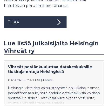
halutessasi perua milloin tahansa.
TILAA
Lue lisää julkaisijalta Helsingin
Vihreät ry
Vihreät peräänkuuluttaa datakeskuksille
tiukkoja ehtoja Helsingissä
15.6.2026 08:17:41 EEST
|
Tiedote
Helsingin vihreiden valtuustoryhmä on julkaissut omat
periaatteensa sille, millä ehdoilla datakeskuksia voidaan
sijoittaa Helsinkiin. Datakeskukset ovat tervetulleita,
mutta eivät millä tahansa ehdoilla.