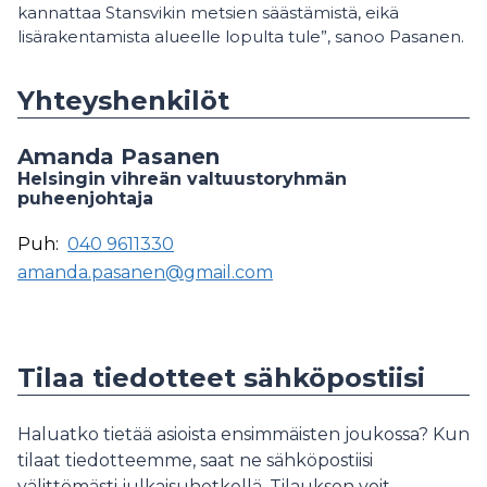
kannattaa Stansvikin metsien säästämistä, eikä
lisärakentamista alueelle lopulta tule”, sanoo Pasanen.
Yhteyshenkilöt
Amanda Pasanen
Helsingin vihreän valtuustoryhmän
puheenjohtaja
Puh:
040 9611330
amanda.pasanen@gmail.com
Tilaa tiedotteet sähköpostiisi
Haluatko tietää asioista ensimmäisten joukossa? Kun
tilaat tiedotteemme, saat ne sähköpostiisi
välittömästi julkaisuhetkellä. Tilauksen voit