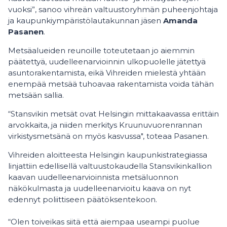
vuoksi”, sanoo vihreän valtuustoryhmän puheenjohtaja
ja kaupunkiympäristölautakunnan jäsen
Amanda
Pasanen
.
Metsäalueiden reunoille toteutetaan jo aiemmin
päätettyä, uudelleenarvioinnin ulkopuolelle jätettyä
asuntorakentamista, eikä Vihreiden mielestä yhtään
enempää metsää tuhoavaa rakentamista voida tähän
metsään sallia.
“Stansvikin metsät ovat Helsingin mittakaavassa erittäin
arvokkaita, ja niiden merkitys Kruunuvuorenrannan
virkistysmetsänä on myös kasvussa", toteaa Pasanen.
Vihreiden aloitteesta Helsingin kaupunkistrategiassa
linjattiin edellisellä valtuustokaudella Stansvikinkallion
kaavan uudelleenarvioinnista metsäluonnon
näkökulmasta ja uudelleenarvioitu kaava on nyt
edennyt poliittiseen päätöksentekoon.
“Olen toiveikas siitä että aiempaa useampi puolue