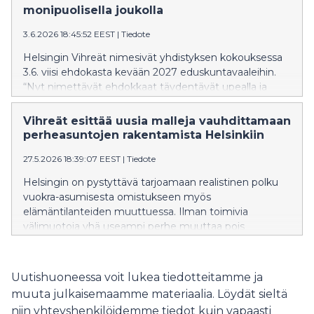
monipuolisella joukolla
3.6.2026 18:45:52 EEST
|
Tiedote
Helsingin Vihreät nimesivät yhdistyksen kokouksessa
3.6. viisi ehdokasta kevään 2027 eduskuntavaaleihin.
“Nyt nimettävät ehdokkaat täydentävät upealla ja
monipuolisella osaamisellaan Helsingin vihreiden
ehdokaslistaa. Ehdokashankinta on hyvällä mallilla ja
Vihreät esittää uusia malleja vauhdittamaan
valmistelut kohti eduskuntavaaleja täydessä
perheasuntojen rakentamista Helsinkiin
vauhdissa”, Helsingin Vihreiden puheenjohtaja Venla
27.5.2026 18:39:07 EEST
|
Tiedote
Monter kuvailee. Ehdokkaaksi nimettiin seuraavat
henkilöt: Maria Aarnilinna, opinto-ohjaaja ja
Helsingin on pystyttävä tarjoamaan realistinen polku
kasvatustieteen maisteri Matti Lehto, Lead copywriter
vuokra-asumisesta omistukseen myös
ja VTM Anja Presnukhina, aktivisti ja kahvilayrittäjä Iida
elämäntilanteiden muuttuessa. Ilman toimivia
Tani, kaupunginvaltuutettu ja yhteiskuntatieteiden
välimuotoja yhä useampi perhe muuttaa pois
maisteri Vini Venetvaara, Helsingin vihreiden nuorten
kaupungista. Vihreät esittävät nyt ratkaisuiksi uusia
puheenjohtaja Aiemmin Helsingin vihreät ovat
kumppanuusmalleja, joilla omistusasuntotuotantoa
nimenneet ehdokkaiksi Fatim Diarran, Atte
saadaan liikkeelle erityisesti kaupunkiuudistusalueilla.
Uutishuoneessa voit lukea tiedotteitamme ja
Harjanteen, Mari Holopaisen ja Amanda Pasasen.
Helsingin kaupunginvaltuusto käsittelee tänään
Seuraavan kerran Helsingin Vihreät nimeävät
muuta julkaisemaamme materiaalia. Löydät sieltä
kokouksessaan asumisen ja maankäytön ohjelman
ehdokkaita syksyllä.
niin yhteyshenkilöidemme tiedot kuin vapaasti