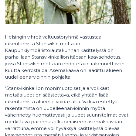
Helsingin vihreä valtuustoryhmä vastustaa
rakentamista Stansvikin metsään.
Kaupunkiympäristölautakunnan käsittelyssä on
parhaillaan Stansvikinkallion itäosan kaavaehdotus,
jossa Stansvikin metsään ehdotetaan rakennettavan
kuutta kerrostaloa. Asemakaava on laadittu alueen
uudelleenarvioinnin pohjalta.
"Stansvikinkallion monimuotoiset ja arvokkaat
metsäalueet on säästettävä, eikä yhtään lisää
rakentamista alueelle voida sallia. Vaikka esitettyä
rakentamista on uudelleenarvioinnin myötä
vähennetty huomattavasti ja uudet suunnitelmat ovat
merkittävä parannus alkuperäiseen asemakaavaan
verrattuna, emme voi hyväksyä käsittelyssä olevaa
kaavaehdotusta metsän luonto- ja virkistysarvojen