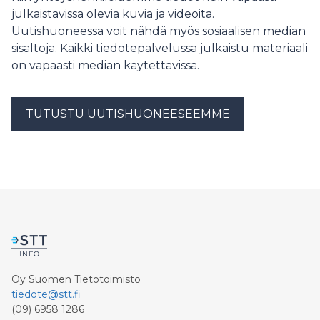
seurantaraporttia.
julkaistavissa olevia kuvia ja videoita.
Uutishuoneessa voit nähdä myös sosiaalisen median
sisältöjä. Kaikki tiedotepalvelussa julkaistu materiaali
on vapaasti median käytettävissä.
TUTUSTU UUTISHUONEESEEMME
Oy Suomen Tietotoimisto
tiedote@stt.fi
(09) 6958 1286