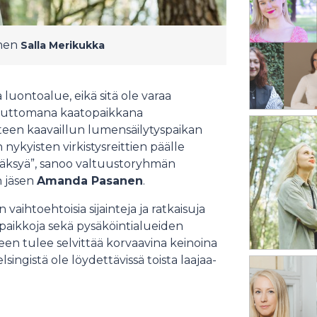
nen
Salla Merikukka
a luontoalue, eikä sitä ole varaa
loputtomana kaatopaikkana
yteen kaavaillun lumensäilytyspaikan
in nykyisten virkistysreittien päälle
väksyä”, sanoo valtuustoryhmän
 jäsen
Amanda Pasanen
.
 vaihtoehtoisia sijainteja ja ratkaisuja
spaikkoja sekä pysäköintialueiden
en tulee selvittää korvaavina keinoina
singistä ole löydettävissä toista laajaa-