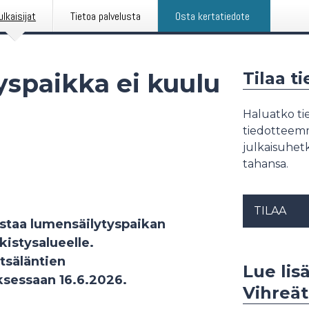
ulkaisijat
Tietoa palvelusta
Osta kertatiedote
yspaikka ei kuulu
Tilaa t
Haluatko tie
tiedotteemme
julkaisuhetk
tahansa.
TILAA
staa lumensäilytyspaikan
kistysalueelle.
tsäläntien
Lue lisä
sessaan 16.6.2026.
Vihreät