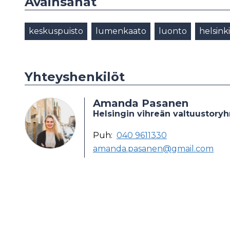
Avainsanat
keskuspuisto
lumenkaato
luonto
helsinki
Yhteyshenkilöt
Amanda Pasanen
Helsingin vihreän valtuustor
Puh:
040 9611330
amanda.pasanen@gmail.com