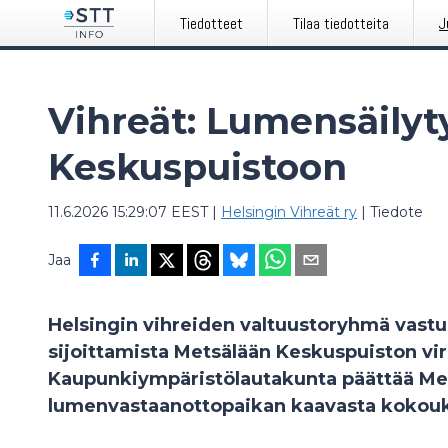
Tiedotteet
Tilaa tiedotteita
J
Vihreät: Lumensäilyt
Keskuspuistoon
11.6.2026 15:29:07 EEST
|
Helsingin Vihreät ry
|
Tiedote
Jaa
Helsingin vihreiden valtuustoryhmä vastu
sijoittamista Metsälään Keskuspuiston vir
Kaupunkiympäristölautakunta päättää Me
lumenvastaanottopaikan kaavasta kokouk