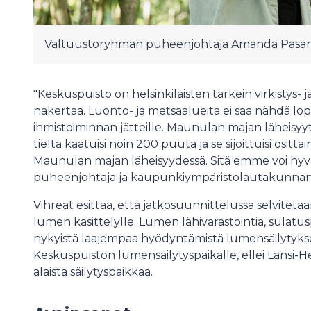
Valtuustoryhmän puheenjohtaja Amanda Pasa
"Keskuspuisto on helsinkiläisten tärkein virkistys- j
nakertaa. Luonto- ja metsäalueita ei saa nähdä 
ihmistoiminnan jätteille. Maunulan majan läheisy
tieltä kaatuisi noin 200 puuta ja se sijoittuisi ositta
Maunulan majan läheisyydessä. Sitä emme voi hy
puheenjohtaja ja kaupunkiympäristölautakunnan
Vihreät esittää, että jatkosuunnittelussa selvitetään
lumen käsittelylle. Lumen lähivarastointia, sulatu
nykyistä laajempaa hyödyntämistä lumensäilytykse
Keskuspuiston lumensäilytyspaikalle, ellei Länsi-Hel
alaista säilytyspaikkaa.