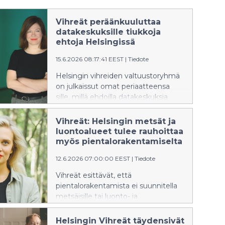
Vihreät peräänkuuluttaa
datakeskuksille tiukkoja
ehtoja Helsingissä
15.6.2026 08:17:41 EEST
|
Tiedote
Helsingin vihreiden valtuustoryhmä
on julkaissut omat periaatteensa
sille, millä ehdoilla datakeskuksia
voidaan sijoittaa Helsinkiin.
Datakeskukset ovat tervetulleita,
Vihreät: Helsingin metsät ja
mutta eivät millä tahansa ehdoilla.
luontoalueet tulee rauhoittaa
myös pientalorakentamiselta
12.6.2026 07:00:00 EEST
|
Tiedote
Vihreät esittävät, että
pientalorakentamista ei suunnitella
metsäisille tai luonto- ja
virkistysarvoiltaan arvokkaille alueille,
kun kaupunkiympäristölautakunta
Helsingin Vihreät täydensivät