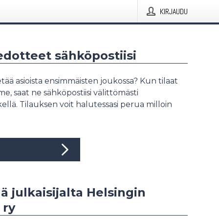
KIRJAUDU
iedotteet sähköpostiisi
tää asioista ensimmäisten joukossa? Kun tilaat
, saat ne sähköpostiisi välittömästi
ellä. Tilauksen voit halutessasi perua milloin
ä julkaisijalta Helsingin
 ry