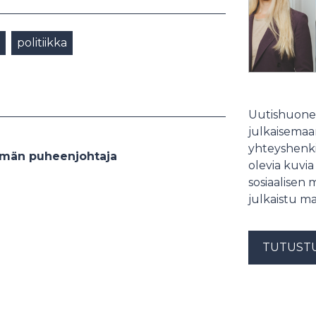
politiikka
Uutishuonee
julkaisemaam
yhteyshenki
yhmän puheenjohtaja
olevia kuvia
sosiaalisen 
julkaistu ma
TUTUST