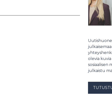
Uutishuonee
julkaisemaam
yhteyshenki
olevia kuvia
sosiaalisen 
julkaistu ma
TUTUST