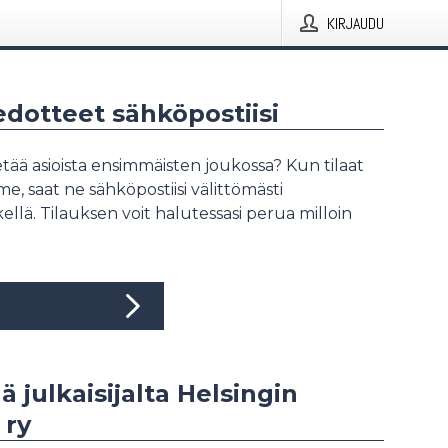
KIRJAUDU
iedotteet sähköpostiisi
tää asioista ensimmäisten joukossa? Kun tilaat
, saat ne sähköpostiisi välittömästi
ellä. Tilauksen voit halutessasi perua milloin
ä julkaisijalta Helsingin
 ry