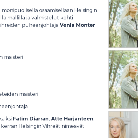
 monipuolisella osaamisellaan Helsingin
ä mallilla ja valmistelut kohti
 Vihreiden puheenjohtaja
Venla Monter
n maisteri
eteiden maisteri
heenjohtaja
aiksi
Fatim Diarran
,
Atte Harjanteen
,
 kerran Helsingin Vihreät nimeävät