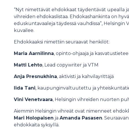
“Nyt nimettävät ehdokkaat täydentävät upealla ja
vihreiden ehdokaslistaa. Ehdokashankinta on hyväll
eduskuntavaaleja täydessä vauhdissa”, Helsingin
kuvailee.
Ehdokkaaksi nimettiin seuraavat henkilöt:
Maria Aarnilinna
, opinto-ohjaaja ja kasvatustietee
Matti Lehto
, Lead copywriter ja VTM
Anja Presnukhina
, aktivisti ja kahvilayrittäjä
Iida Tani
, kaupunginvaltuutettu ja yhteiskuntati
Vini Venetvaara
, Helsingin vihreiden nuorten pu
Aiemmin Helsingin vihreät ovat nimenneet ehdokk
Mari Holopaisen
ja
Amanda Pasasen
. Seuraavan
ehdokkaita syksyllä.