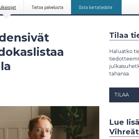
ulkaisijat
Tietoa palvelusta
Osta kertatiedote
ydensivät
Tilaa t
dokaslistaa
Haluatko tie
tiedotteemme
la
julkaisuhetk
tahansa.
TILAA
Lue lisä
Vihreät