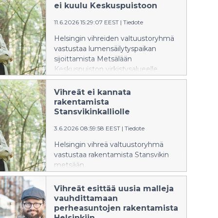
käsittelee Helsingin
ei kuulu Keskuspuistoon
pientalotonttitarjonnan lisäämistä
11.6.2026 15:29:07 EEST
|
Tiedote
16.6.2026.
Helsingin vihreiden valtuustoryhmä
vastustaa lumensäilytyspaikan
sijoittamista Metsälään
Keskuspuiston virkistysalueelle.
Kaupunkiympäristölautakunta
päättää Metsäläntien
Vihreät ei kannata
lumenvastaanottopaikan kaavasta
rakentamista
kokouksessaan 16.6.2026.
Stansvikinkalliolle
3.6.2026 08:59:58 EEST
|
Tiedote
Helsingin vihreä valtuustoryhmä
vastustaa rakentamista Stansvikin
metsään.
Kaupunkiympäristölautakunnan
käsittelyssä on parhaillaan
Vihreät esittää uusia malleja
Stansvikinkallion itäosan
vauhdittamaan
kaavaehdotus, jossa Stansvikin
perheasuntojen rakentamista
metsään ehdotetaan rakennettavan
Helsinkiin