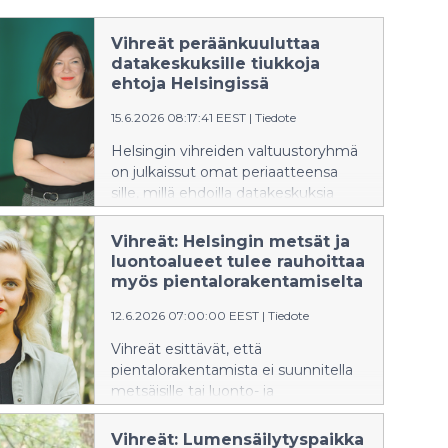
Vihreät peräänkuuluttaa
datakeskuksille tiukkoja
ehtoja Helsingissä
15.6.2026 08:17:41 EEST
|
Tiedote
Helsingin vihreiden valtuustoryhmä
on julkaissut omat periaatteensa
sille, millä ehdoilla datakeskuksia
voidaan sijoittaa Helsinkiin.
Datakeskukset ovat tervetulleita,
Vihreät: Helsingin metsät ja
mutta eivät millä tahansa ehdoilla.
luontoalueet tulee rauhoittaa
myös pientalorakentamiselta
12.6.2026 07:00:00 EEST
|
Tiedote
Vihreät esittävät, että
pientalorakentamista ei suunnitella
metsäisille tai luonto- ja
virkistysarvoiltaan arvokkaille alueille,
kun kaupunkiympäristölautakunta
Vihreät: Lumensäilytyspaikka