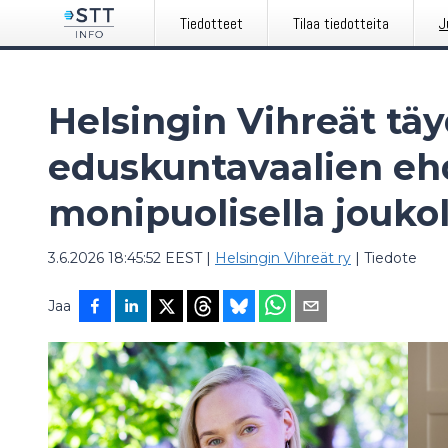
Tiedotteet
Tilaa tiedotteita
J
Helsingin Vihreät tä
eduskuntavaalien eh
monipuolisella joukol
3.6.2026 18:45:52 EEST
|
Helsingin Vihreät ry
|
Tiedote
Jaa