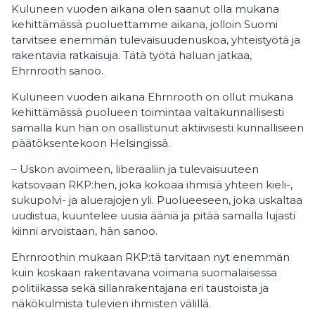
Kuluneen vuoden aikana olen saanut olla mukana
kehittämässä puoluettamme aikana, jolloin Suomi
tarvitsee enemmän tulevaisuudenuskoa, yhteistyötä ja
rakentavia ratkaisuja. Tätä työtä haluan jatkaa,
Ehrnrooth sanoo.
Kuluneen vuoden aikana Ehrnrooth on ollut mukana
kehittämässä puolueen toimintaa valtakunnallisesti
samalla kun hän on osallistunut aktiivisesti kunnalliseen
päätöksentekoon Helsingissä.
– Uskon avoimeen, liberaaliin ja tulevaisuuteen
katsovaan RKP:hen, joka kokoaa ihmisiä yhteen kieli-,
sukupolvi- ja aluerajojen yli. Puolueeseen, joka uskaltaa
uudistua, kuuntelee uusia ääniä ja pitää samalla lujasti
kiinni arvoistaan, hän sanoo.
Ehrnroothin mukaan RKP:tä tarvitaan nyt enemmän
kuin koskaan rakentavana voimana suomalaisessa
politiikassa sekä sillanrakentajana eri taustoista ja
näkökulmista tulevien ihmisten välillä.