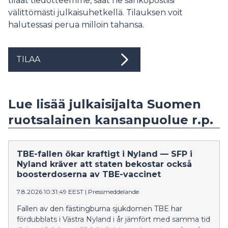
tilaat tiedotteemme, saat ne sähköpostiisi
välittömästi julkaisuhetkellä. Tilauksen voit
halutessasi perua milloin tahansa.
TILAA
Lue lisää julkaisijalta Suomen
ruotsalainen kansanpuolue r.p.
TBE-fallen ökar kraftigt i Nyland — SFP i
Nyland kräver att staten bekostar också
boosterdoserna av TBE-vaccinet
7.8.2026 10:31:49 EEST
|
Pressmeddelande
Fallen av den fästingburna sjukdomen TBE har
fördubblats i Västra Nyland i år jämfört med samma tid