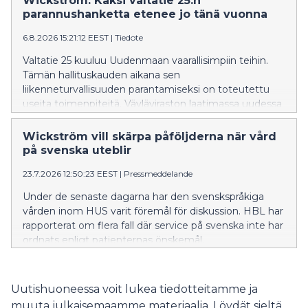
Wickström: Kaksi valtatie 25:n
parannushanketta etenee jo tänä vuonna
6.8.2026 15:21:12 EEST
|
Tiedote
Valtatie 25 kuuluu Uudenmaan vaarallisimpiin teihin.
Tämän hallituskauden aikana sen
liikenneturvallisuuden parantamiseksi on toteutettu
useita toimenpiteitä. Väyläviraston laatimassa uudessa
investointiohjelmassa valtatie 25:n kehittämistoimet
on asetettu etusijalle.
Wickström vill skärpa påföljderna när vård
på svenska uteblir
23.7.2026 12:50:23 EEST
|
Pressmeddelande
Under de senaste dagarna har den svenskspråkiga
vården inom HUS varit föremål för diskussion. HBL har
rapporterat om flera fall där service på svenska inte har
ordnats enligt patienternas önskemål.
Uutishuoneessa voit lukea tiedotteitamme ja
muuta julkaisemaamme materiaalia. Löydät sieltä