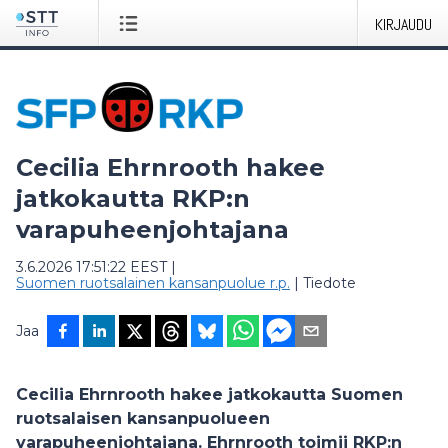
KIRJAUDU
Cecilia Ehrnrooth hakee
jatkokautta RKP:n
varapuheenjohtajana
3.6.2026 17:51:22 EEST
|
Suomen ruotsalainen kansanpuolue r.p.
|
Tiedote
Jaa
Cecilia Ehrnrooth hakee jatkokautta Suomen
ruotsalaisen kansanpuolueen
varapuheenjohtajana. Ehrnrooth toimii RKP:n