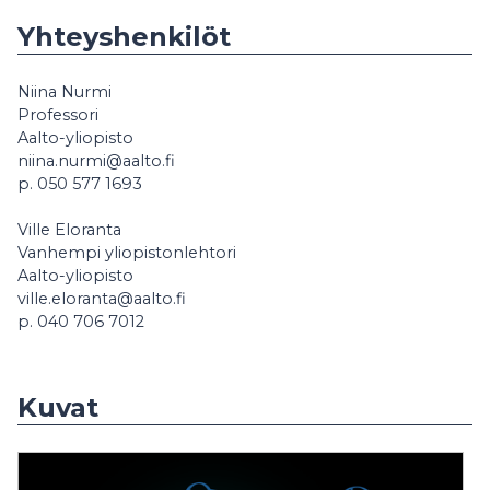
Yhteyshenkilöt
Niina Nurmi
Professori
Aalto-yliopisto
niina.nurmi@aalto.fi
p. 050 577 1693
Ville Eloranta
Vanhempi yliopistonlehtori
Aalto-yliopisto
ville.eloranta@aalto.fi
p. 040 706 7012
Kuvat