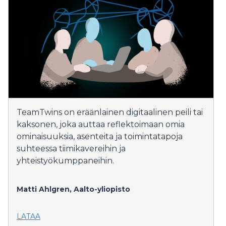
TeamTwins on eräänlainen digitaalinen peili tai
kaksonen, joka auttaa reflektoimaan omia
ominaisuuksia, asenteita ja toimintatapoja
suhteessa tiimikavereihin ja
yhteistyökumppaneihin.
Matti Ahlgren,
Aalto-yliopisto
LATAA