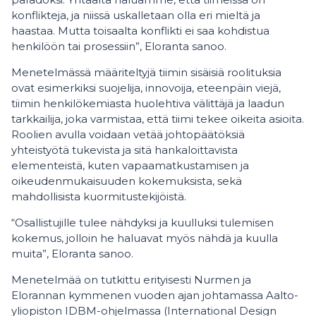
konflikteja, ja niissä uskalletaan olla eri mieltä ja
haastaa. Mutta toisaalta konflikti ei saa kohdistua
henkilöön tai prosessiin”, Eloranta sanoo.
Menetelmässä määriteltyjä tiimin sisäisiä roolituksia
ovat esimerkiksi suojelija, innovoija, eteenpäin viejä,
tiimin henkilökemiasta huolehtiva välittäjä ja laadun
tarkkailija, joka varmistaa, että tiimi tekee oikeita asioita.
Roolien avulla voidaan vetää johtopäätöksiä
yhteistyötä tukevista ja sitä hankaloittavista
elementeistä, kuten vapaamatkustamisen ja
oikeudenmukaisuuden kokemuksista, sekä
mahdollisista kuormitustekijöistä.
“Osallistujille tulee nähdyksi ja kuulluksi tulemisen
kokemus, jolloin he haluavat myös nähdä ja kuulla
muita”, Eloranta sanoo.
Menetelmää on tutkittu erityisesti Nurmen ja
Elorannan kymmenen vuoden ajan johtamassa Aalto-
yliopiston IDBM-ohjelmassa (International Design