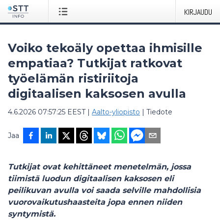
KIRJAUDU
Voiko tekoäly opettaa ihmisille
empatiaa? Tutkijat ratkovat
työelämän ristiriitoja
digitaalisen kaksosen avulla
4.6.2026 07:57:25 EEST
|
Aalto-yliopisto
|
Tiedote
Jaa
Tutkijat ovat kehittäneet menetelmän, jossa
tiimistä luodun digitaalisen kaksosen eli
peilikuvan avulla voi saada selville mahdollisia
vuorovaikutushaasteita jopa ennen niiden
syntymistä.