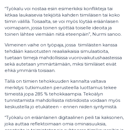
“Työkalu voi nostaa esiin esimerkiksi konflikteja tai
kitkaa laukaisevia tekijöitä kahden tiimiläisen tai koko
tiimin välillä. Toisaalta, se voi myös löytää eräänlaisen
voimaparin, jossa toinen syöttää toiselle ideoita ja
toinen lähtee viemään niitä eteenpäin”, Nurmi sanoo.
Viimeinen vaihe on työpaja, jossa tiimiläisten kanssa
tehdään kasvotusten reaaliaikaisia simulaatioita,
tuetaan tiimejä mahdollisissa vuorovaikutushaasteissa
sekä autetaan ymmärtämään, miksi tiimiläiset eivät
ehkä ymmärrä toisiaan.
Tällä on tiimien tehokkuuden kannalta valtava
merkitys: tutkimusten perusteella luottamus tekee
tiimeistä jopa 285 % tehokkaampia. Tekoälyn
tunnistamista mahdollisista ristiriidoista voidaan myös
keskustella jo etukäteen – ennen niiden syntymistä.
“Työkalu on eräänlainen digitaalinen peili tai kaksonen,
joka auttaa reflektoimaan omia ominaisuuksia,