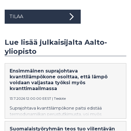
TILAA
Lue lisää julkaisijalta Aalto-
yliopisto
Ensimmäinen suprajohtava
kvanttilämpökone osoittaa, että lämpö
voidaan valjastaa työksi myös
kvanttimaailmassa
13.7.2026 12:00:00 EEST
|
Tiedote
Suprajohtava kvanttilämpökone paitsi edistää
termodynamiikan perustutkimusta, voi myös
merkittävästi pienentää tulevaisuuden
kvanttitietokoneiden hintalappua.
Suomalaistyöryhmän teos tuo viilentävän