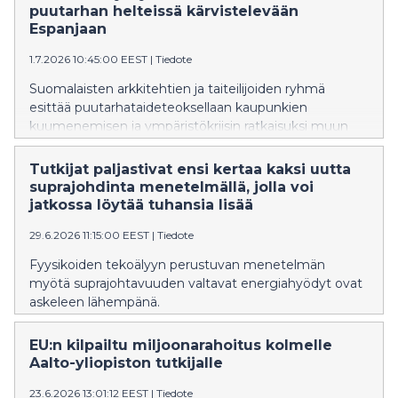
puutarhan helteissä kärvistelevään
Espanjaan
1.7.2026 10:45:00 EEST
|
Tiedote
Suomalaisten arkkitehtien ja taiteilijoiden ryhmä
esittää puutarhataideteoksellaan kaupunkien
kuumenemisen ja ympäristökriisin ratkaisuksi muun
muassa kasvillisuutta ja yhteisöllisyyttä.
Tutkijat paljastivat ensi kertaa kaksi uutta
suprajohdinta menetelmällä, jolla voi
jatkossa löytää tuhansia lisää
29.6.2026 11:15:00 EEST
|
Tiedote
Fyysikoiden tekoälyyn perustuvan menetelmän
myötä suprajohtavuuden valtavat energiahyödyt ovat
askeleen lähempänä.
EU:n kilpailtu miljoonarahoitus kolmelle
Aalto-yliopiston tutkijalle
23.6.2026 13:01:12 EEST
|
Tiedote