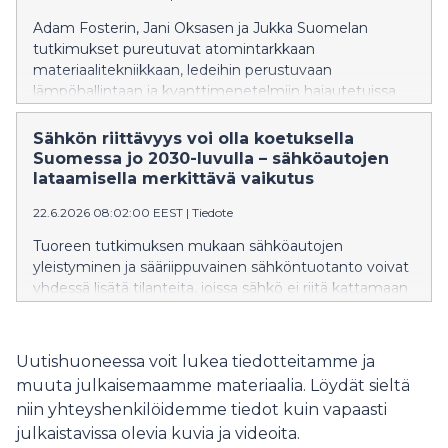
Adam Fosterin, Jani Oksasen ja Jukka Suomelan
tutkimukset pureutuvat atomintarkkaan
materiaalitekniikkaan, ledeihin perustuvaan
lämpöhallintaan ja kvanttimenetelmiin hajautetuissa
verkoissa.
Sähkön riittävyys voi olla koetuksella
Suomessa jo 2030-​luvulla – sähköautojen
lataamisella merkittävä vaikutus
22.6.2026 08:02:00 EEST
|
Tiedote
Tuoreen tutkimuksen mukaan sähköautojen
yleistyminen ja sääriippuvainen sähköntuotanto voivat
yhdessä lisätä tilanteita, joissa sähkö ei riitä kattamaan
kulutusta Suomessa. Latauksen oikea ajoittaminen voi
auttaa varmistamaan sähkön riittävyyden erityisesti
talvella.
Uutishuoneessa voit lukea tiedotteitamme ja
muuta julkaisemaamme materiaalia. Löydät sieltä
niin yhteyshenkilöidemme tiedot kuin vapaasti
julkaistavissa olevia kuvia ja videoita.