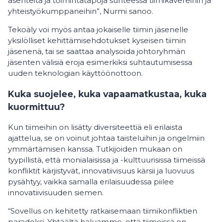
asenteita ja toimintatapoja suhteessa tiimikavereihin ja
yhteistyökumppaneihin”, Nurmi sanoo.
Tekoäly voi myös antaa jokaiselle tiimin jäsenelle
yksilölliset kehittämisehdotukset kyseisen tiimin
jäsenenä, tai se saattaa analysoida johtoryhmän
jäsenten välisiä eroja esimerkiksi suhtautumisessa
uuden teknologian käyttöönottoon.
Kuka suojelee, kuka vapaamatkustaa, kuka
kuormittuu?
Kun tiimeihin on lisätty diversiteettiä eli erilaista
ajattelua, se on voinut johtaa taisteluihin ja ongelmiin
ymmärtämisen kanssa. Tutkijoiden mukaan on
tyypillistä, että monialaisissa ja -kulttuurisissa tiimeissä
konfliktit kärjistyvät, innovatiivisuus kärsii ja luovuus
pysähtyy, vaikka samalla erilaisuudessa piilee
innovatiivisuuden siemen.
“Sovellus on kehitetty ratkaisemaan tiimikonfliktien
paradoksi. Yhtäältä haluamme, että tiimeissä on