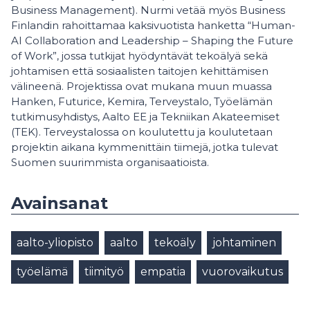
Business Management). Nurmi vetää myös Business
Finlandin rahoittamaa kaksivuotista hanketta “Human-
AI Collaboration and Leadership – Shaping the Future
of Work”, jossa tutkijat hyödyntävät tekoälyä sekä
johtamisen että sosiaalisten taitojen kehittämisen
välineenä. Projektissa ovat mukana muun muassa
Hanken, Futurice, Kemira, Terveystalo, Työelämän
tutkimusyhdistys, Aalto EE ja Tekniikan Akateemiset
(TEK). Terveystalossa on koulutettu ja koulutetaan
projektin aikana kymmenittäin tiimejä, jotka tulevat
Suomen suurimmista organisaatioista.
Avainsanat
aalto-yliopisto
aalto
tekoäly
johtaminen
työelämä
tiimityö
empatia
vuorovaikutus