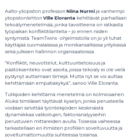
Aalto-yliopiston professori
Niina Nurmi
ja vanhempi
yliopistonlehtori
Ville Eloranta
kehittävät parhaillaan
tekoälymenetelmää, jonka tavoitteena on ratkaista
työpaikan konfliktitilanteita – jo ennen niiden
syntymistä. TeamTwins -ohjelmistolla on jo yli tuhat
käyttäjää suomalaisissa ja monikansallisissa yrityksissä
sekä julkisen hallinnon organisaatioissa.
“Konfliktit, neuvottelut, kulttuuritietoisuus ja
päätöksenteko ovat asioita, joissa tekoäly ei ole vielä
pystynyt auttamaan tiimejä. Mutta nyt se voi auttaa
kehittämään empatiakykyä”, sanoo Ville Eloranta.
Tutkijoiden kehittämä menetelmä on kolmiosainen.
Aluksi tiimiläiset täyttävät kyselyn, jonka perusteella
voidaan selvittää työntekijöiden keskinäistä
dynamiikkaa valikoitujen, faktorianalyyseihin
perustuvien mittareiden avulla. Toisessa vaiheessa
tarkastellaan eri ihmisten profiilien soveltuvuutta ja
soveltumattomuutta suhteessa toisiinsa.