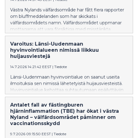
Västra Nylands välfärdsområde har fått flera rapporter
om bluffmeddelanden som har skickats i
välfärdsområdets namn. Välfärdsområdet uppmanar
mottagarna att vara försiktiga med misstänkta
meddelanden, att inte öppna länkarna i dem och att
inte lämna ut personuppgifter.
Varoitus: Länsi-Uudenmaan
hyvinvointialueen nimissä liikkuu
huijausviestejä
14.7.2026 14:21:42 EEST
|
Tiedote
Länsi-Uudenmaan hyvinvointialue on saanut useita
ilmoituksia sen nimissä lähetetyistä huijausviesteistä.
Hyvinvointialue kehottaa suhtautumaan epäilyttäviin
viesteihin varauksella eikä avaamaan niiden linkkejä tai
luovuttamaan henkilötietoja.
Antalet fall av fästingburen
hjärninflammation (TBE) har ökat i västra
Nyland – välfärdsområdet påminner om
vaccinationsskydd
9.7.2026 09:15:50 EEST
|
Tiedote