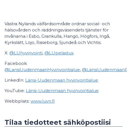
Västra Nylands välfärdsområde ordnar social- och
hälsovården och räddningsväsendets tjänster för
invånarna i Esbo, Grankulla, Hangö, Högfors, Ingå,
Kyrkslätt, Lojo, Raseborg, Sjundeå och Vichtis.
X:
@LUhyvinvointi
,
@LUpelastus
Facebook:
@LansiUudenmaanHyvinvointialue
,
@LansiUudenmaanPel
LinkedIn:
Länsi-Uudenmaan hyvinvointialue
YouTube:
Länsi-Uudenmaan hyvinvointialue
Webbplats:
www.luvn.fi
Tilaa tiedotteet sähköpostiisi