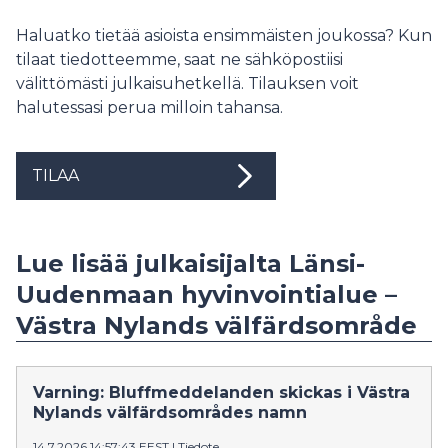
Haluatko tietää asioista ensimmäisten joukossa? Kun
tilaat tiedotteemme, saat ne sähköpostiisi
välittömästi julkaisuhetkellä. Tilauksen voit
halutessasi perua milloin tahansa.
TILAA
Lue lisää julkaisijalta Länsi-
Uudenmaan hyvinvointialue –
Västra Nylands välfärdsområde
Varning: Bluffmeddelanden skickas i Västra
Nylands välfärdsområdes namn
14.7.2026 14:57:43 EEST
|
Tiedote