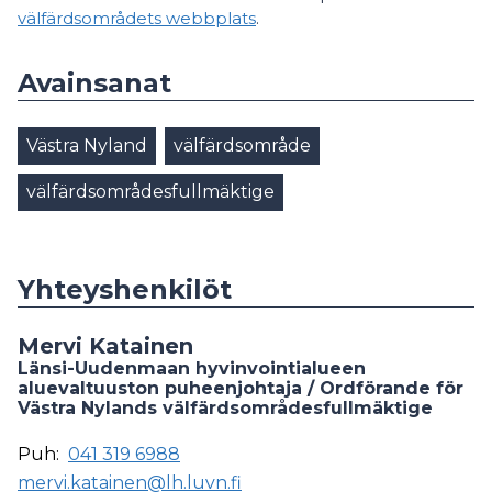
välfärdsområdets webbplats
.
Avainsanat
Västra Nyland
välfärdsområde
välfärdsområdesfullmäktige
Yhteyshenkilöt
Mervi Katainen
Länsi-Uudenmaan hyvinvointialueen
aluevaltuuston puheenjohtaja / Ordförande för
Västra Nylands välfärdsområdesfullmäktige
Puh:
041 319 6988
mervi.katainen@lh.luvn.fi