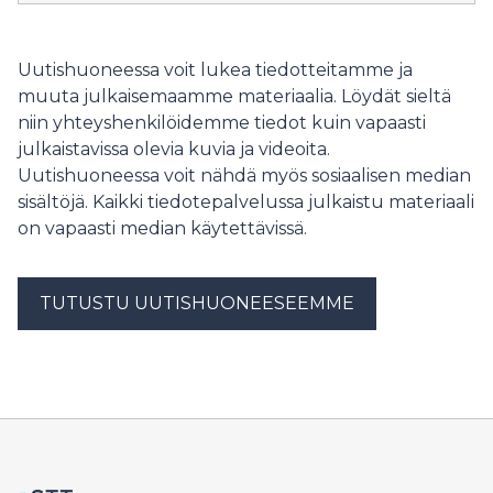
dygnet runt.
Uutishuoneessa voit lukea tiedotteitamme ja
muuta julkaisemaamme materiaalia. Löydät sieltä
niin yhteyshenkilöidemme tiedot kuin vapaasti
julkaistavissa olevia kuvia ja videoita.
Uutishuoneessa voit nähdä myös sosiaalisen median
sisältöjä. Kaikki tiedotepalvelussa julkaistu materiaali
on vapaasti median käytettävissä.
TUTUSTU UUTISHUONEESEEMME