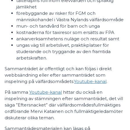
talterapins roll inom elevvården och språklig
jämlikhet
förebyggande av risker för FGM och
människohandel i Västra Nylands välfärdsområde
mun- och tandvård för barn och unga
kostnaderna för taxiresor som ersätts av FPA
ankarverksamhetens nuläge och resultat samt
ungas väg till arbetslivet, praktikplatser för
studerande och tryggande av den framtida
arbetskraften.
Sammanträdet är offentligt och kan följas i direkt
webbsändning eller efter sammanträdet som
inspelning på välfärdsområdets
Youtube-kanal
.
På samma
Youtube-kanal
hittar du också en
inspelning av stämningen efter sammanträdet, det vill
säga ”Eftersnacket” där välfärdsområdesfullmäktiges
ordförande Mervi Katainen och fullmäktigeledamöter
diskuterar olika teman.
Sammanträdesmaterialen kan läsas på