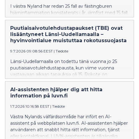
I västra Nyland har redan 25 fall av fästingburen
hjärninflammation konstaterats i år, jämfört med 15 fall
vid samma tidpunkt i fjol. Vaccinet är det effektivaste
sättet att skydda sig mot fästingburen
Puutiaisaivotulehdustapaukset (TBE) ovat
hjärninflammation.
lisääntyneet Länsi-Uudellamaalla –
hyvinvointialue muistuttaa rokotussuojasta
9.7.2026 09:08:56 EEST
|
Tiedote
Länsi-Uudellamaalla on todettu tänä vuonna jo 25
puutiaisaivotulehdustapausta, kun viime vuonna
vastaavaan aikaan tapauksia oli 15. Rokote on
tehokkain tapa suojautua puutiaisaivotulehdukselta.
AI-assistenten hjälper dig att hitta
information på luvn.fi
1.7.2026 10:16:58 EEST
|
Tiedote
Västra Nylands välfärdsområde har infört en AI-
assistent på webbplatsen luvn.fi. AI-assistenten hjälper
användaren att snabbt hitta rätt information, tjänst
eller kontaktkanal. LUVN-assistenten är tillgänglig