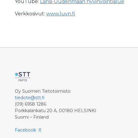
YouTube:
Länsi-Uudenmaan hyvinvointialue
Verkkosivut:
www.luvn.fi
Oy Suomen Tietotoimisto
tiedote@stt.fi
(09) 6958 1286
Porkkalankatu 20 A, 00180 HELSINKI
Suomi – Finland
Facebook
X