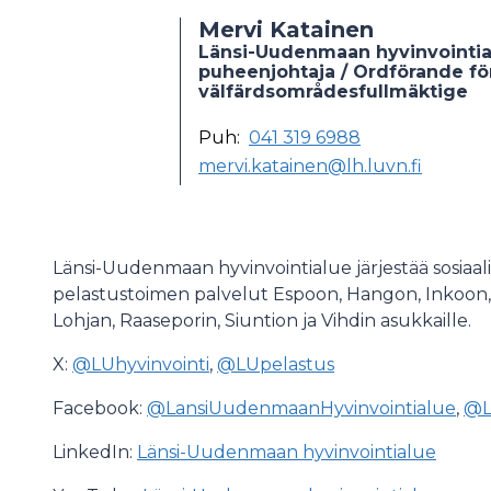
Mervi Katainen
Länsi-Uudenmaan hyvinvointia
puheenjohtaja / Ordförande fö
välfärdsområdesfullmäktige
Puh:
041 319 6988
mervi.katainen@lh.luvn.fi
Länsi-Uudenmaan hyvinvointialue järjestää sosiaali
pelastustoimen palvelut Espoon, Hangon, Inkoon,
Lohjan, Raaseporin, Siuntion ja Vihdin asukkaille.
X:
@LUhyvinvointi
,
@LUpelastus
Facebook:
@LansiUudenmaanHyvinvointialue
,
@L
LinkedIn:
Länsi-Uudenmaan hyvinvointialue