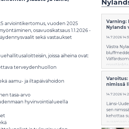
Nyland
Varning:
25 arviointikertomus, vuoden 2025
Nylands 
yöntäminen, osavuosikatsaus 1.1.2026 -
täydennysvaalit sekä vastaukset
14.7.2026 14:
Västra Nyla
bluffmedde
hallitusaloitteisiin, joissa aiheina ovat:
Välfärdsom
misstänkta
tettava terveydenhuollon
inte lämna 
Varoitus
sekä aamu- ja iltapäivähoidon
nimissä l
14.7.2026 14:
inen tasa-arvo
Uudenmaan hyvinvointialueella
Länsi-Uude
sen nimissä
set
kehottaa su
avaamaan ni
ekä