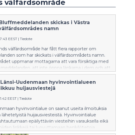
s välfärdsområde
 Bluffmeddelanden skickas i Västra
välfärdsområdes namn
57:43 EEST
|
Tiedote
nds välfärdsområde har fått flera rapporter om
landen som har skickats i välfärdsområdets namn.
rådet uppmanar mottagarna att vara försiktiga med
 meddelanden, att inte öppna länkarna i dem och att
ut personuppgifter.
: Länsi-Uudenmaan hyvinvointialueen
iikkuu huijausviestejä
21:42 EEST
|
Tiedote
nmaan hyvinvointialue on saanut useita ilmoituksia
 lähetetyistä huijausviesteistä. Hyvinvointialue
htautumaan epäilyttäviin viesteihin varauksella eikä
iden linkkejä tai luovuttamaan henkilötietoja.