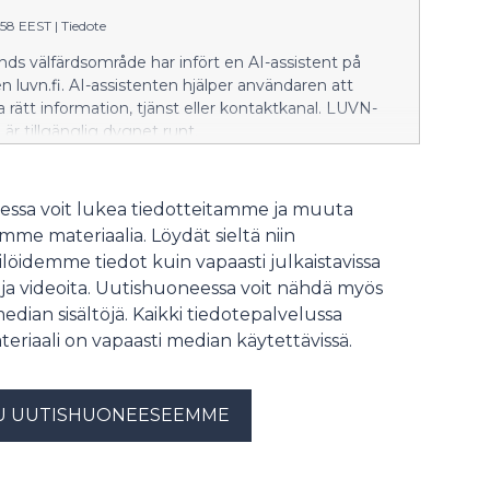
tapauksia oli 15. Rokote on tehokkain
tapa suojautua
6:58 EEST
|
Tiedote
puutiaisaivotulehdukselta.
nds välfärdsområde har infört en AI-assistent på
 luvn.fi. AI-assistenten hjälper användaren att
a rätt information, tjänst eller kontaktkanal. LUVN-
 är tillgänglig dygnet runt.
ssa voit lukea tiedotteitamme ja muuta
me materiaalia. Löydät sieltä niin
löidemme tiedot kuin vapaasti julkaistavissa
 ja videoita. Uutishuoneessa voit nähdä myös
median sisältöjä. Kaikki tiedotepalvelussa
teriaali on vapaasti median käytettävissä.
U UUTISHUONEESEEMME