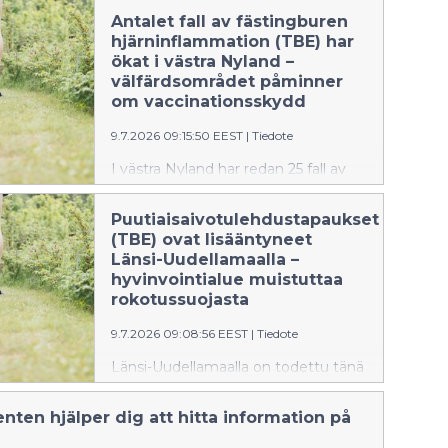
Antalet fall av fästingburen
hjärninflammation (TBE) har
ökat i västra Nyland –
välfärdsområdet påminner
om vaccinationsskydd
9.7.2026 09:15:50 EEST
|
Tiedote
I västra Nyland har redan 25 fall av
fästingburen hjärninflammation
konstaterats i år, jämfört med 15 fall
Puutiaisaivotulehdustapaukset
vid samma tidpunkt i fjol. Vaccinet är
(TBE) ovat lisääntyneet
det effektivaste sättet att skydda
Länsi-Uudellamaalla –
sig mot fästingburen
hyvinvointialue muistuttaa
hjärninflammation.
rokotussuojasta
9.7.2026 09:08:56 EEST
|
Tiedote
Länsi-Uudellamaalla on todettu tänä
vuonna jo 25
puutiaisaivotulehdustapausta, kun
enten hjälper dig att hitta information på
viime vuonna vastaavaan aikaan