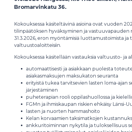
Bromarvinkatu 36.
Kokouksessa käsiteltävinä asioina ovat vuoden 20
tilinpäätöksen hyväksyminen ja vastuuvapauden m
31.3.2026, eron myöntämisiä luottamustoimista ja 
valtuustoaloitteisiin.
Kokouksessa käsitellään vastauksia valtuusto- ja alue
automaattisesti ja asiakkaan puolesta toteu
asiakasmaksujen maksukaton seuranta
erityistä tukea tarvitsevien lasten loma-ajan 
järjestäminen
puheterapian rooli oppilashuollossa ja kielell
FGMn ja ihmiskaupan riskien ehkäisy Länsi-
lasten ja nuorten hammashoito
Kelan korvaamien taksimatkojen kustannuk
ankkuritoiminnan nykytila ja tuloksellisuus s