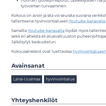
nuorten työllistymispolut, opiskelijoiden har
työvoiman turvaaminen.
Kokous on avoin ja sitä voi seurata suorana verkk
tallenteena hyvinvointialueen
Youtube-kanavalla
.
Samalta
Youtube-kanavalta
löydät myös tallentee
sekä eri aiheista eli aluevaltuuston puheenjohtaj
Jälkilöylyt-keskustelun.
Kokousaineistot ovat luettavissa
hyvinvointialueen
Avainsanat
Länsi-Uusimaa
hyvinvointialue
Yhteyshenkilöt