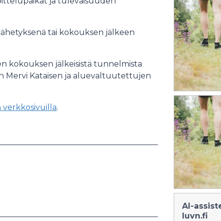
joittelupaikat ja tulevaisuuden
olähetyksenä tai kokouksen jälkeen
n kokouksen jälkeisistä tunnelmista
an Mervi Kataisen ja aluevaltuutettujen
 verkkosivuilla
.
AI-assist
luvn.fi