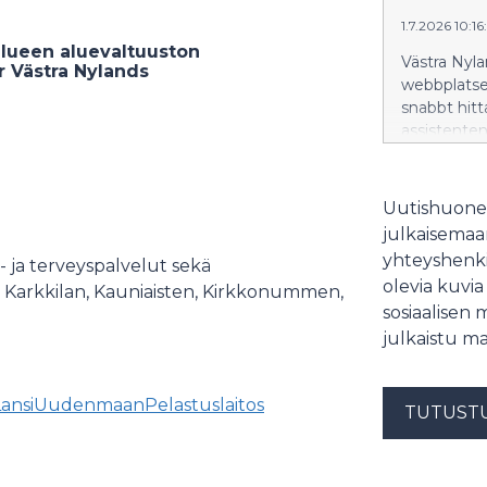
1.7.2026 10:1
lueen aluevaltuuston
Västra Nyla
r Västra Nylands
webbplatsen
snabbt hitt
assistenten
Uutishuonee
julkaisemaam
yhteyshenki
- ja terveyspalvelut sekä
olevia kuvia
 Karkkilan, Kauniaisten, Kirkkonummen,
sosiaalisen 
julkaistu ma
ansiUudenmaanPelastuslaitos
TUTUST