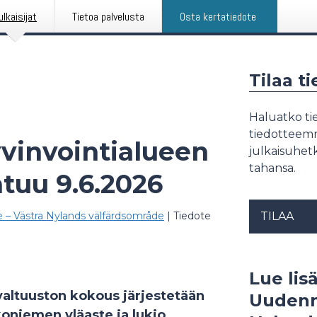
ulkaisijat
Tietoa palvelusta
Osta kertatiedote
Tilaa t
Haluatko tie
tiedotteemme
vinvointialueen
julkaisuhetk
tahansa.
tuu 9.6.2026
 – Västra Nylands välfärdsområde
|
Tiedote
TILAA
Lue lisä
altuuston kokous järjestetään
Uudenm
oniemen yläaste ja lukio,