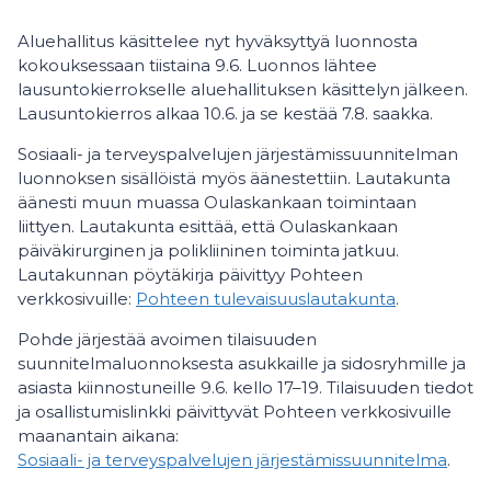
Aluehallitus käsittelee nyt hyväksyttyä luonnosta
kokouksessaan tiistaina 9.6. Luonnos lähtee
lausuntokierrokselle aluehallituksen käsittelyn jälkeen.
Lausuntokierros alkaa 10.6. ja se kestää 7.8. saakka.
Sosiaali- ja terveyspalvelujen järjestämissuunnitelman
luonnoksen sisällöistä myös äänestettiin. Lautakunta
äänesti muun muassa Oulaskankaan toimintaan
liittyen. Lautakunta esittää, että Oulaskankaan
päiväkirurginen ja polikliininen toiminta jatkuu.
Lautakunnan pöytäkirja päivittyy Pohteen
verkkosivuille:
Pohteen tulevaisuuslautakunta
.
Pohde järjestää avoimen tilaisuuden
suunnitelmaluonnoksesta asukkaille ja sidosryhmille ja
asiasta kiinnostuneille 9.6. kello 17–19. Tilaisuuden tiedot
ja osallistumislinkki päivittyvät Pohteen verkkosivuille
maanantain aikana:
Sosiaali- ja terveyspalvelujen järjestämissuunnitelma
.