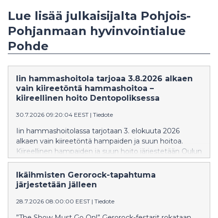
Lue lisää julkaisijalta Pohjois-
Pohjanmaan hyvinvointialue
Pohde
Iin hammashoitola tarjoaa 3.8.2026 alkaen
vain kiireetöntä hammashoitoa –
kiireellinen hoito Dentopoliksessa
30.7.2026 09:20:04 EEST
|
Tiedote
Iin hammashoitolassa tarjotaan 3. elokuuta 2026
alkaen vain kiireetöntä hampaiden ja suun hoitoa.
Kiireellinen hampaiden ja suun hoito järjestetään Oulun
Dentopoliksessa.
Ikäihmisten Gerorock-tapahtuma
järjestetään jälleen
28.7.2026 08:00:00 EEST
|
Tiedote
”The Show Must Go On!” Gerorock-festarit rokataan