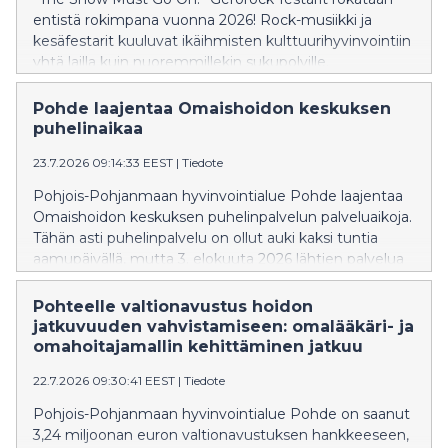
entistä rokimpana vuonna 2026! Rock-musiikki ja
kesäfestarit kuuluvat ikäihmisten kulttuurihyvinvointiin
yhtä lailla kuin nuoremmillekin sukupolville.
Pohde laajentaa Omaishoidon keskuksen
puhelinaikaa
23.7.2026 09:14:33 EEST
|
Tiedote
Pohjois-Pohjanmaan hyvinvointialue Pohde laajentaa
Omaishoidon keskuksen puhelinpalvelun palveluaikoja.
Tähän asti puhelinpalvelu on ollut auki kaksi tuntia
aamupäivällä, mutta 3. elokuuta 2026 lähtien palvelua
saa myös kello 12–14.
Pohteelle valtionavustus hoidon
jatkuvuuden vahvistamiseen: omalääkäri- ja
omahoitajamallin kehittäminen jatkuu
22.7.2026 09:30:41 EEST
|
Tiedote
Pohjois-Pohjanmaan hyvinvointialue Pohde on saanut
3,24 miljoonan euron valtionavustuksen hankkeeseen,