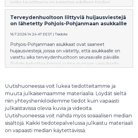
jonka tavoitteena on parantaa edelleen hoidon
jatkuvuutta ja sujuvoittaa perusterveydenhuollon
palveluja.
Terveydenhuoltoon liittyviä huijausviestejä
on lähetetty Pohjois-Pohjanmaan asukkaille
16.7.2026 14:24:47 EEST
|
Tiedote
Pohjois-Pohjanmaan asukkaat ovat saaneet
huijausviestejä, joissa on väitetty, että asukkaalle on
varattu aika terveydenhuoltoon seuraavalle päivälle.
Pohde kehottaa ihmisiä suhtautumaan varauksella
viesteihin, joissa on linkki.
Uutishuoneessa voit lukea tiedotteitamme ja
muuta julkaisemaamme materiaalia. Löydät sieltä
niin yhteyshenkilöidemme tiedot kuin vapaasti
julkaistavissa olevia kuvia ja videoita.
Uutishuoneessa voit nähdä myös sosiaalisen median
sisältöjä. Kaikki tiedotepalvelussa julkaistu materiaali
on vapaasti median käytettävissä.