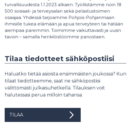
turvallisuudesta 1.1.2023 alkaen. Työllistämme noin 18
500 sosiaali- ja terveysalan sekä pelastustoimen
osaajaa. Yhdessä tarjoamme Pohjois-Pohjanmaan
ihmisille tukea elämään ja apua terveyteen tai hätään
aiempaa paremmin. Toimimme vaikuttavasti ja uusin
tavoin – samalla henkilöstöömme panostaen.
Tilaa tiedotteet sähköpostiisi
Haluatko tietää asioista ensimmäisten joukossa? Kun
tilaat tiedotteemme, saat ne sähköpostiisi
välittömästi julkaisuhetkellä. Tilauksen voit
halutessasi perua milloin tahansa.
TILAA