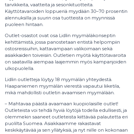
tarvikkeita, vaatteita ja sesonkituotteita.
Käyttötavaroiden loppueriä myydään 30–70 prosentin
alennuksilla ja suurin osa tuotteista on myynnissä
puoleen hintaan.
Outlet-osastot ovat osa Lidlin myymäläkonseptin
kehittämistä, jossa panostetaan entistä helpompiin
ostosreissuihin, kattavampaan valikoimaan sekä
asiakkaiden toiveisiin. Outletien myötä käyttötavaroita
on saatavilla aiempaa laajemmin myös kampanjoiden
ulkopuolella.
Lidlin outletteja löytyy 18 myymälän yhteydestä.
Haapaniemen myymälän vierestä vapautui liiketila,
mikä mahdollisti outletin avaamisen myymälään.
– Mahtavaa päästä avaamaan kuopiolaisille outlet!
Outleteista voi tehdä hyviä löytöjä todella edullisesti, ja
olemmekin saaneet outleteista kiittävää palautetta eri
puolilta Suomea. Asiakkaamme rakastavat
keskikäytävää ja sen yllätyksiä, ja nyt niille on kokonaan