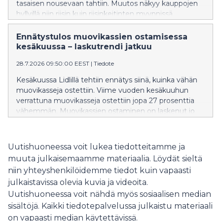
tasaisen nousevaan tahtiin. Muutos näkyy kauppojen
hyllyillä niin riisin kuin riisinkeitinten myynnissä.
Ennätystulos muovikassien ostamisessa
kesäkuussa – laskutrendi jatkuu
28.7.2026 09:50:00 EEST
|
Tiedote
Kesäkuussa Lidlillä tehtiin ennätys siinä, kuinka vähän
muovikasseja ostettiin. Viime vuoden kesäkuuhun
verrattuna muovikasseja ostettiin jopa 27 prosenttia
vähemmän. Muovikassien ostaminen on laskenut jo
pidemmän aikaa, ja toukokuuhun verrattuna
muovikasseja ostettiin 7,8 prosenttia vähemmän.
Muovikassin ostamisen laskutrendi siis jatkuu, ja
Uutishuoneessa voit lukea tiedotteitamme ja
muovikassien ostamisen kulttuuri näyttää
muuta julkaisemaamme materiaalia. Löydät sieltä
muuttuneen pysyvästi.
niin yhteyshenkilöidemme tiedot kuin vapaasti
julkaistavissa olevia kuvia ja videoita.
Uutishuoneessa voit nähdä myös sosiaalisen median
sisältöjä. Kaikki tiedotepalvelussa julkaistu materiaali
on vapaasti median käytettävissä.