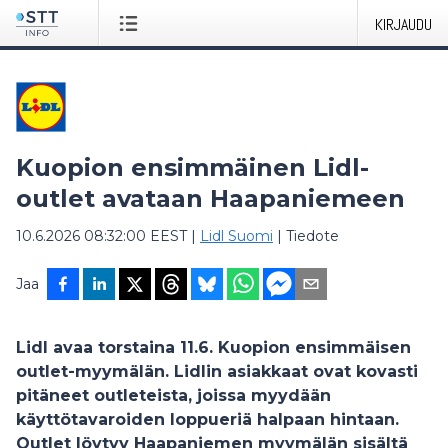
KIRJAUDU
Kuopion ensimmäinen Lidl-
outlet avataan Haapaniemeen
10.6.2026 08:32:00 EEST
|
Lidl Suomi
|
Tiedote
Jaa
Lidl avaa torstaina 11.6. Kuopion ensimmäisen
outlet-myymälän. Lidlin asiakkaat ovat kovasti
pitäneet outleteista, joissa myydään
käyttötavaroiden loppueriä halpaan hintaan.
Outlet löytyy Haapaniemen myymälän sisältä