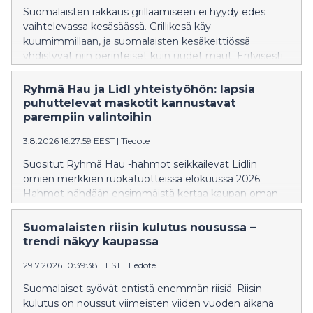
Suomalaisten rakkaus grillaamiseen ei hyydy edes
vaihtelevassa kesäsäässä. Grillikesä käy
kuumimmillaan, ja suomalaisten kesäkeittiössä
yhdistyvät niin perinteiset kuin uudet maut. Erityisesti
mausteiset makkarat ovat nousseet kesän
hittituotteeksi grilleissä.
Ryhmä Hau ja Lidl yhteistyöhön: lapsia
puhuttelevat maskotit kannustavat
parempiin valintoihin
3.8.2026 16:27:59 EEST
|
Tiedote
Suositut Ryhmä Hau -hahmot seikkailevat Lidlin
omien merkkien ruokatuotteissa elokuussa 2026.
Hahmot nähdään ensimmäistä kertaa kaupan oman
merkin tuotteissa, jotka täyttävät Maailman
terveysjärjestön (WHO) ravitsemuskriteerit. Lidl on
Suomalaisten riisin kulutus nousussa –
muokannut omien tuotteiden reseptejä niin, että
trendi näkyy kaupassa
nämä kriteerit täyttyvät. Lisäksi hahmot seikkailevat
29.7.2026 10:39:38 EEST
|
Tiedote
välipaloiksi sopivissa marjoissa ja hedelmissä. Näin Lidl
haluaa kannustaa lapsia ja vanhempia
Suomalaiset syövät entistä enemmän riisiä. Riisin
ravitsemuksellisesti parempien vaihtoehtojen pariin.
kulutus on noussut viimeisten viiden vuoden aikana