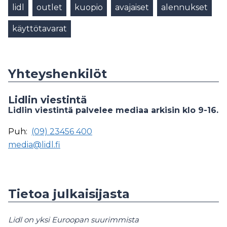
lidl
outlet
kuopio
avajaiset
alennukset
käyttötavarat
Yhteyshenkilöt
Lidlin viestintä
Lidlin viestintä palvelee mediaa arkisin klo 9-16.
Puh:
(09) 23456 400
media@lidl.fi
Tietoa julkaisijasta
Lidl on yksi Euroopan suurimmista