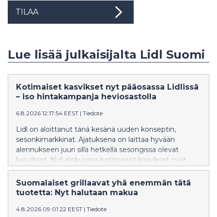
TILAA
Lue lisää julkaisijalta Lidl Suomi
Kotimaiset kasvikset nyt pääosassa Lidlissä
– iso hintakampanja heviosastolla
6.8.2026 12:17:54 EEST
|
Tiedote
Lidl on aloittanut tänä kesänä uuden konseptin,
sesonkimarkkinat. Ajatuksena on laittaa hyvään
alennukseen juuri sillä hetkellä sesongissa olevat
kasvikset. Nyt elokuussa kotimaiset kasvikset ovat
pääosassa. Suomalaiset kasvikset ovat parhaimmillaan
juuri nyt, sillä luonnollisen satokauden aikana ne ovat
Suomalaiset grillaavat yhä enemmän tätä
kaikkein tuoreimpia ja maukkaimpia. Kotimaiset
tuotetta: Nyt halutaan makua
kasvikset ovat isossa alennuksessa, parhaimmillaan
4.8.2026 09:01:22 EEST
|
Tiedote
jopa 40 prosenttia.