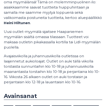
oma myymälänsä! Tämä on molemminpuolinen ilo:
asiakkaamme saavat tuotteita huippuhintaan ja
samalla me saamme myytyä loppueriä sekä
valikoimasta poistuneita tuotteita, kertoo aluepäällikkö
Heini Hiltunen
.
Uusi outlet-myymälä sijaitsee Haapaniemen
myymälän sisältä omassa tilassaan. Tuotteet voi
maksaa outletin pikakassalla kortilla tai Lidl-myymälän
puolella.
Avajaisviikolla ja juhannusviikolla outletissa on
laajennetut aukioloajat. Outlet on auki tällä viikolla
torstaista sunnuntaihin klo 10-18 ja juhannusviikolla
maanantaista torstaihin klo 10-18 ja perjantaina klo 10-
16. Viikosta 26 alkaen outlet on auki torstaisin ja
perjantaisin klo 12-18 ja lauantaisin klo 10-16.
Avainsanat