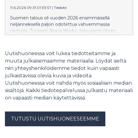
11.6.2026 09:31:01 EEST
|
Tiedote
Suomen talous oli vuoden 2026 ensimmäisellä
neljänneksellä paljon odotettua vahvemmassa
vedossa. Tuoreen Akava Works -talousennusteen
mukaan Suomen talous kasvaa 1,2 prosenttia vuonna
2026 ja 1,3 prosenttia vuonna 2027. Työllisyys alkaa
kohentua aikaisintaan syksyllä 2026.
Uutishuoneessa voit lukea tiedotteitamme ja
muuta julkaisemaamme materiaalia. Löydät sieltä
niin yhteyshenkilöidemme tiedot kuin vapaasti
julkaistavissa olevia kuvia ja videoita.
Uutishuoneessa voit nähdä myös sosiaalisen median
sisältöjä. Kaikki tiedotepalvelussa julkaistu materiaali
on vapaasti median käytettävissä.
TUTUSTU UUTISHUONEESEEMME