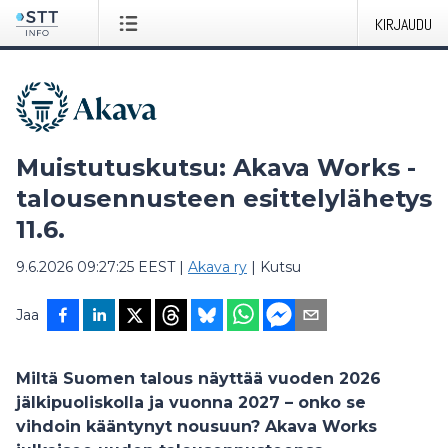
KIRJAUDU
Muistutuskutsu: Akava Works -
talousennusteen esittelylähetys
11.6.
9.6.2026 09:27:25 EEST
|
Akava ry
|
Kutsu
Jaa
Miltä Suomen talous näyttää vuoden 2026
jälkipuoliskolla ja vuonna 2027 – onko se
vihdoin kääntynyt nousuun? Akava Works