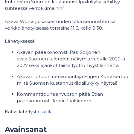
Entä miten Suomen kustannuskilpailukyky kehittyy
suhteessa verrokkimaihin?
Akava Works julkaisee uuden talousennusteensa
verkkolähetyksessä torstaina 11.6. kello 9.30.
Lähetyksessä:
Akavan pääekonomisti Pasi Sorjonen
avaa Suomen talouden näkymiä vuosille 2026 ja
2027 sekä ajankohtaista työttömyystilannetta.
Akavan johdon neuvonantaja Eugen Koev kertoo,
miltä Suomen kustannuskilpailukyky näyttää.
Kommenttipuheenvuoron pitää Etlan
pääekonomisti Jenni Pääkkönen.
Katso lähetystä
täällä
.
Avainsanat