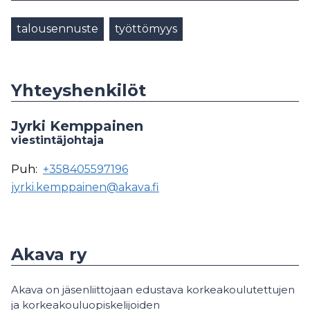
talousennuste
työttömyys
Yhteyshenkilöt
Jyrki Kemppainen
viestintäjohtaja
Puh:
+358405597196
jyrki.kemppainen@akava.fi
Akava ry
Akava on jäsenliittojaan edustava korkeakoulutettujen
ja korkeakouluopiskelijoiden