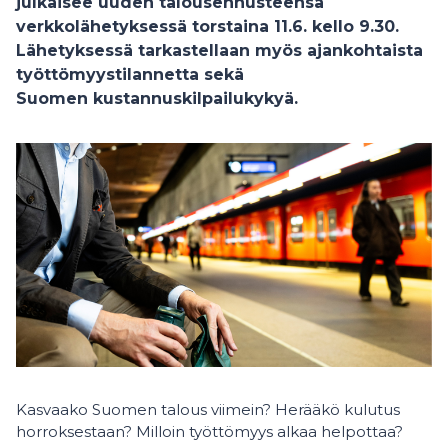
julkaisee uuden talousennusteensa
verkkolähetyksessä torstaina 11.6. kello 9.30.
Lähetyksessä tarkastellaan myös ajankohtaista
työttömyystilannetta sekä
Suomen kustannuskilpailukykyä.
Kasvaako Suomen talous viimein? Herääkö kulutus
horroksestaan? Milloin työttömyys alkaa helpottaa?