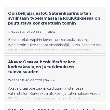
Opiskelijajärjestöt: Sateenkaarinuorten
syrjintään työelämässä ja koulutuksessa on
puututtava konkreettisin toimin
17.6.2026 07:01:00 EEST
|
Tiedote
Keskusteluilmapiirin koventuessa koulutuksen ja
työelämän tulee tarjota ympäristöjä, joissa jokainen saa
olla turvallisesti oma itsensä. Suomen ammattiin
opiskelevien liitto SAKKI ry, Akavan opiskelijat ja STTK-
Opiskelijat vaativat työelämään konkreettisia toimia
Akava: Osaava henkilöstö tekee
syrjinnän ehkäisemiseksi ja yhdenvertaisuuden
korkeakoulujen ja tutkimuksen
edistämiseksi, kuten esihenkilöiden kouluttamista ja
tulevaisuuden
tehokasta puuttumista syrjintätapauksiin.
15.6.2026 12:40:02 EEST
|
Tiedote
Akava pitää opetus- ja kulttuuriministeriössä
valmistellun Korkeakoulutuksen ja tutkimuksen vision
2040 tavoitteita oikeansuuntaisina. Koulutustason
nostaminen, laadun vahvistaminen, tieteen vapauden
turvaaminen sekä jatkuvan oppimisen kehittäminen