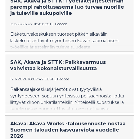
SAK, Akava ja STTK: Työeläkejärjestelmän
ovat välttämättömiä toimia Suomen sivistyksen,
parempi rahoitusasema luo turvaa nuorille
kilpailukyvyn ja kestävän kasvun vahvistamiseksi.
ja tuleville sukupolville
Tavoitteiden toteutuminen edellyttää kuitenkin
15.6.2026 07:11:36 EEST
|
Tiedote
pitkäjänteisiä investointeja ja riittäviä resursseja.
Eläketurvakeskuksen tuoreet pitkän aikavälin
laskelmat antavat myönteisen kuvan suomalaisen
työeläkejärjestelmän tulevaisuudesta.
Työeläkemaksujen sovittua kehitystä se ei muuta,
mutta parantuneet näkymät vahvistavat
SAK, Akava ja STTK: Palkkavarmuus
mahdollisuuksia varautua tulevaan, toteavat
vahvistaa kokonaisturvallisuutta
palkansaajakeskusjärjestöt SAK, Akava ja STTK.
12.6.2026 10:07:42 EEST
|
Tiedote
Palkansaajakeskusjärjestöt ovat tyytyväisiä
syntyneeseen sopuun yhteisistä pelisäännöistä, jotka
liittyvät drooniuhkatilanteisiin. Yhteisellä suosituksella
työelämässä noudatettavista toimintatavoista
vahvistetaan kokonaisturvallisuutta.
Akava: Akava Works -talousennuste nostaa
Suomen talouden kasvuarviota vuodelle
2026