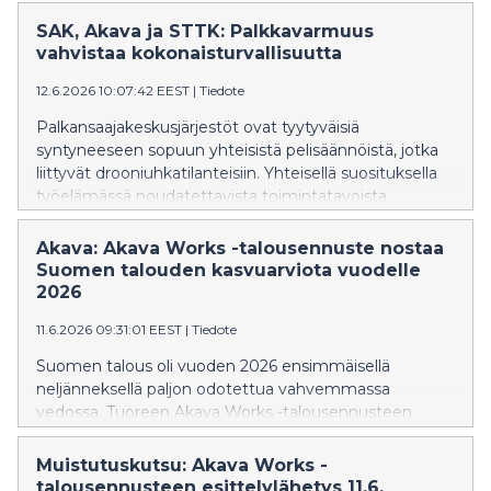
Työeläkemaksujen sovittua kehitystä se ei muuta,
mutta parantuneet näkymät vahvistavat
SAK, Akava ja STTK: Palkkavarmuus
mahdollisuuksia varautua tulevaan, toteavat
vahvistaa kokonaisturvallisuutta
palkansaajakeskusjärjestöt SAK, Akava ja STTK.
12.6.2026 10:07:42 EEST
|
Tiedote
Palkansaajakeskusjärjestöt ovat tyytyväisiä
syntyneeseen sopuun yhteisistä pelisäännöistä, jotka
liittyvät drooniuhkatilanteisiin. Yhteisellä suosituksella
työelämässä noudatettavista toimintatavoista
vahvistetaan kokonaisturvallisuutta.
Akava: Akava Works -talousennuste nostaa
Suomen talouden kasvuarviota vuodelle
2026
11.6.2026 09:31:01 EEST
|
Tiedote
Suomen talous oli vuoden 2026 ensimmäisellä
neljänneksellä paljon odotettua vahvemmassa
vedossa. Tuoreen Akava Works -talousennusteen
mukaan Suomen talous kasvaa 1,2 prosenttia vuonna
2026 ja 1,3 prosenttia vuonna 2027. Työllisyys alkaa
Muistutuskutsu: Akava Works -
kohentua aikaisintaan syksyllä 2026.
talousennusteen esittelylähetys 11.6.