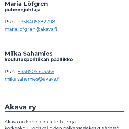
Maria Löfgren
puheenjohtaja
Puh:
+358405682798
maria.lofgren@akava.fi
Miika Sahamies
koulutuspolitiikan päällikkö
Puh:
+358505305366
miika.sahamies@akava.fi
Akava ry
Akava on korkeakoulutettujen ja
korkeakouluopiskelijoiden palkansaajakeskusjärjestö.