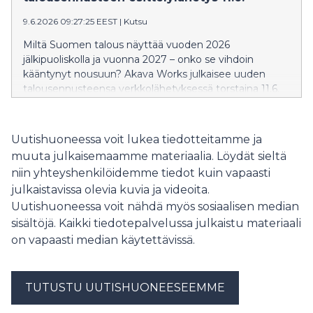
9.6.2026 09:27:25 EEST
|
Kutsu
Miltä Suomen talous näyttää vuoden 2026
jälkipuoliskolla ja vuonna 2027 – onko se vihdoin
kääntynyt nousuun? Akava Works julkaisee uuden
talousennusteensa verkkolähetyksessä torstaina 11.6.
kello 9.30. Lähetyksessä tarkastellaan myös
ajankohtaista työttömyystilannetta sekä
Suomen kustannuskilpailukykyä.
Uutishuoneessa voit lukea tiedotteitamme ja
muuta julkaisemaamme materiaalia. Löydät sieltä
niin yhteyshenkilöidemme tiedot kuin vapaasti
julkaistavissa olevia kuvia ja videoita.
Uutishuoneessa voit nähdä myös sosiaalisen median
sisältöjä. Kaikki tiedotepalvelussa julkaistu materiaali
on vapaasti median käytettävissä.
TUTUSTU UUTISHUONEESEEMME