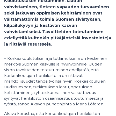
Koulutustason nostaminen, laadun
vahvistaminen, tieteen vapauden turvaaminen
sekä jatkuvan oppimisen kehittäminen ovat
välttämättömiä toimia Suomen sivistyksen,
kilpailukyvyn ja kestävän kasvun
vahvistamiseksi. Tavoitteiden toteutuminen
edellyttää kuitenkin pitkäjänteisiä investointeja
ja riittäviä resursseja.
– Korkeakoulutuksella ja tutkimuksella on keskeinen
merkitys Suomen kasvulle ja hyvinvoinnille. Uuden
vision tavoitteiden toteutuminen edellyttää, että
korkeakoulujen henkilöstöllä on riittävät
mahdollisuudet tehdä työnsä hyvin. Korkeakoulujen
uudistuminen, tutkimuksen laatu, opetuksen
kehittäminen ja yhteiskunnallinen vaikuttavuus
syntyvät henkilöstön osaamisesta, sitoutumisesta ja
työstä, sanoo Akavan puheenjohtaja Maria Löfgren.
Akava korostaa, että korkeakoulujen henkilöstön