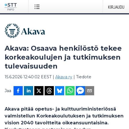
KIRJAUDU
Akava: Osaava henkilöstö tekee
korkeakoulujen ja tutkimuksen
tulevaisuuden
15.6.2026 12:40:02 EEST
|
Akava ry
|
Tiedote
Jaa
Akava pitää opetus- ja kulttuuriministeriössä
valmistellun Korkeakoulutuksen ja tutkimuksen
vision 2040 tavoitteita oikeansuuntaisina.