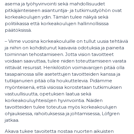
asema ja työhyvinvointi sekä mahdollisuudet
pitkäjäinteiseen asiantuntija- ja tutkimustyöhön ovat
korkeakoulujen ydin. Tämän tulee näkyä sekä
politiikassa että korkeakoulujen hallinnollisissa
päätöksissä.
– Viime vuosina korkeakouluille on tullut uusia tehtäviä
ja niihin on kohdistunut kasvavia odotuksia ja paineita
toiminnan tehostamiseen. Jotta vision tavoitteet
voidaan saavuttaa, tulee niiden toteuttamiseen varata
riittävät resurssit. Henkilöstön voimavarojen pitää olla
tasapainossa sille asetettujen tavoitteiden kanssa ja
tutkijanurien pitää olla houkuttelevia. Pidämme
myönteisenä, että visiossa korostetaan tutkimuksen
vastuullisuutta, opetuksen laatua sekä
korkeakouluyhteisöjen hyvinvointia. Näiden
tavoitteiden tulee toteutua myös korkeakoulujen
ohjauksessa, rahoituksessa ja johtamisessa, Löfgren
jatkaa.
Akava tukee tavoitetta nostaa nuorten aikuisten