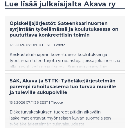
Lue lisää julkaisijalta Akava ry
Opiskelijajärjestöt: Sateenkaarinuorten
syrjintään työelämässä ja koulutuksessa on
puututtava konkreettisin toimin
17.6.2026 07:01:00 EEST
|
Tiedote
Keskusteluilmapiirin koventuessa koulutuksen ja
työelämän tulee tarjota ympäristöjä, joissa jokainen saa
olla turvallisesti oma itsensä. Suomen ammattiin
opiskelevien liitto SAKKI ry, Akavan opiskelijat ja STTK-
Opiskelijat vaativat työelämään konkreettisia toimia
SAK, Akava ja STTK: Työeläkejärjestelmän
syrjinnän ehkäisemiseksi ja yhdenvertaisuuden
parempi rahoitusasema luo turvaa nuorille
edistämiseksi, kuten esihenkilöiden kouluttamista ja
ja tuleville sukupolville
tehokasta puuttumista syrjintätapauksiin.
15.6.2026 07:11:36 EEST
|
Tiedote
Eläketurvakeskuksen tuoreet pitkän aikavälin
laskelmat antavat myönteisen kuvan suomalaisen
työeläkejärjestelmän tulevaisuudesta.