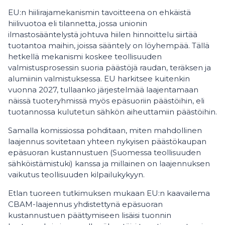
EU:n hiilirajamekanismin tavoitteena on ehkäistä
hiilivuotoa eli tilannetta, jossa unionin
ilmastosääntelystä johtuva hiilen hinnoittelu siirtää
tuotantoa maihin, joissa sääntely on löyhempää. Tällä
hetkellä mekanismi koskee teollisuuden
valmistusprosessin suoria päästöjä raudan, teräksen ja
alumiinin valmistuksessa. EU harkitsee kuitenkin
vuonna 2027, tullaanko järjestelmää laajentamaan
näissä tuoteryhmissä myös epäsuoriin päästöihin, eli
tuotannossa kulutetun sähkön aiheuttamiin päästöihin.
Samalla komissiossa pohditaan, miten mahdollinen
laajennus sovitetaan yhteen nykyisen päästökaupan
epäsuoran kustannustuen (Suomessa teollisuuden
sähköistämistuki) kanssa ja millainen on laajennuksen
vaikutus teollisuuden kilpailukykyyn.
Etlan tuoreen tutkimuksen mukaan EU:n kaavailema
CBAM-laajennus yhdistettynä epäsuoran
kustannustuen päättymiseen lisäisi tuonnin