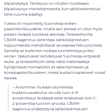
kilpailukykyä. Teollisuus on ollutkin huolissaan
kilpailukyvyn menettämisestä, kun sähköistämistuki
tänä vuonna päättyy.
Tukea on myönnetty Suomessa eniten
paperiteollisuudelle, mutta sen piirissä on ollut myös
joitakin terästä tuottavia laitoksia. Terässektorilla
CBAM-laajennus vähentäisi sähköistämistuen
loppumisesta mahdollisesti seuraavaa hiilivuotoriskiä.
Samalla se kuitenkin nostaisi tuontihintoja jonkin
verran. Vaikutukset kohdistuvat Suomessa erityisesti
rauta- ja terässektoriin sekä näitä materiaaleja
hyödyntäviin toimialoihin eli rakentamiseen ja
konepajateollisuuteen, missä kustannuspaineet voivat
kasvaa.
– Arviomme mukaan alumiinissa
kustannusvaikutus voi olla noin 4–9
prosenttia ja raudassa sekä teräksessä noin 1–
2 prosenttia tuonnin arvosta. CBAM-
laajennus yhdistettynä sähköistämistuen