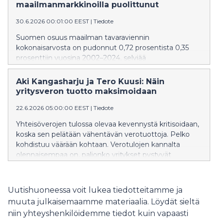
painoi yritysten suorituskyky. Kärkipaikan vertailussa
maailmanmarkkinoilla puolittunut
otti tänä vuonna Singapore, toisena oli Hongkong ja
30.6.2026 00:01:00 EEST
|
Tiedote
kolmantena Sveitsi. Etla on IMD:n yhteistyökumppani
Suomessa.
Suomen osuus maailman tavaraviennin
kokonaisarvosta on pudonnut 0,72 prosentista 0,35
prosenttiin vuosina 2002–2024, selviää
Elinkeinoelämän tutkimuslaitoksen tutkimuksesta.
Toisin kuin useimmat muut vanhat teollisuusmaat,
Aki Kangasharju ja Tero Kuusi: Näin
Suomi ei ole onnistunut kompensoimaan
yritysveron tuotto maksimoidaan
heikentynyttä viennin suorituskykyään kysynnän
22.6.2026 05:00:00 EEST
|
Tiedote
kannalta suotuisalla tuotevalikoimalla. Näiden
tekijöiden yhteisvaikutuksesta Suomen viennin
Yhteisöverojen tulossa olevaa kevennystä kritisoidaan,
markkinaosuus on alentunut toiseksi eniten
koska sen pelätään vähentävän verotuottoja. Pelko
tutkimuksessa vertailtujen 42 maan joukossa.
kohdistuu väärään kohtaan. Verotulojen kannalta
olennaisempaa on, paljonko yritykset pystyvät
tekemään voittoja, kuin se, peritäänkö veronalaisista
voitoista veroa 18 vaiko 20 prosenttia. Veroprosentti
pitäisi asettaa niin, että sillä maksimoidaan yritysten
Uutishuoneessa voit lukea tiedotteitamme ja
voitontekokyky eikä staattisesti arvioitu verotulojen
muuta julkaisemaamme materiaalia. Löydät sieltä
määrä, kirjoittavat tuoreessa Etla-kolumnissa
niin yhteyshenkilöidemme tiedot kuin vapaasti
toimitusjohtaja Aki Kangasharju ja tutkimusjohtaja Tero