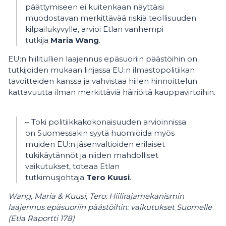
päättymiseen ei kuitenkaan näyttäisi
muodostavan merkittävää riskiä teollisuuden
kilpailukyvylle, arvioi Etlan vanhempi
tutkija
Maria Wang
.
EU:n hiilitullien laajennus epäsuoriin päästöihin on
tutkijoiden mukaan linjassa EU:n ilmastopolitiikan
tavoitteiden kanssa ja vahvistaa hiilen hinnoittelun
kattavuutta ilman merkittäviä häiriöitä kauppavirtoihin.
– Toki politiikkakokonaisuuden arvioinnissa
on Suomessakin syytä huomioida myös
muiden EU:n jäsenvaltioiden erilaiset
tukikäytännöt ja niiden mahdolliset
vaikutukset, toteaa Etlan
tutkimusjohtaja
Tero Kuusi
.
Wang, Maria & Kuusi, Tero: Hiilirajamekanismin
laajennus epäsuoriin päästöihin: vaikutukset Suomelle
(Etla Raportti 178)