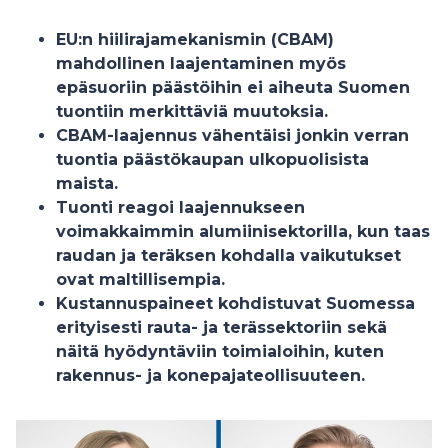
EU:n hiilirajamekanismin (CBAM)
mahdollinen laajentaminen myös
epäsuoriin päästöihin ei aiheuta Suomen
tuontiin merkittäviä muutoksia.
CBAM-laajennus vähentäisi jonkin verran
tuontia päästökaupan ulkopuolisista
maista.
Tuonti reagoi laajennukseen
voimakkaimmin alumiinisektorilla, kun taas
raudan ja teräksen kohdalla vaikutukset
ovat maltillisempia.
Kustannuspaineet kohdistuvat Suomessa
erityisesti rauta- ja terässektoriin sekä
näitä hyödyntäviin toimialoihin, kuten
rakennus- ja konepajateollisuuteen.