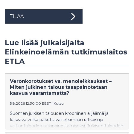
TILAA
Lue lisää julkaisijalta
Elinkeinoelämän tutkimuslaitos
ETLA
Veronkorotukset vs. menoleikkaukset –
Miten julkinen talous tasapainotetaan
kasvua vaarantamatta?
5.8.2026 12:30:00 EEST
|
Kutsu
Suomen julkisen talouden krooninen alijäämä ja
kasvava velka pakottavat etsimään ratkaisuja
valtiontalouden tasapainottamiseksi. Julkisen talouden
vakauttaminen on välttämätöntä, mutta miten