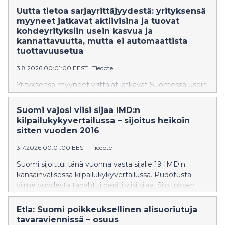
sopeutustoimet vaikuttavat Suomen talouskasvuun, ja
Uutta tietoa sarjayrittäjyydestä: yrityksensä
millä keinoilla vauriot minimoidaan?
myyneet jatkavat aktiivisina ja tuovat
kohdeyrityksiin usein kasvua ja
kannattavuutta, mutta ei automaattista
tuottavuusetua
3.8.2026 00:01:00 EEST
|
Tiedote
Yrityksensä myyneet yrittäjät jatkavat Suomessa usein
aktiivisissa omistus-, hallitus- ja johtotehtävissä toisissa
yrityksissä. Elinkeinoelämän tutkimuslaitoksen tuoreen
Suomi vajosi viisi sijaa IMD:n
tutkimuksen mukaan omista yrityksistään
kilpailukykyvertailussa – sijoitus heikoin
irtautuneiden yrittäjien henkilökohtaiset resurssit
sitten vuoden 2016
voivat auttaa toisiakin yrityksiä saavuttamaan
suuremman mittakaavan. Kasvuvaikutukset eivät
3.7.2026 00:01:00 EEST
|
Tiedote
kuitenkaan automaattisesti muutu korkeammaksi
Suomi sijoittui tänä vuonna vasta sijalle 19 IMD:n
työn tuottavuudeksi. Sarjayrittäjien ns.
kansainvälisessä kilpailukykyvertailussa. Pudotusta
yrittäjyyspääoma – eli varallisuus, osaaminen ja
viime vuodesta tapahtui peräti viisi sijaa. Sijoituksen
verkostot – kanavoituu usein jo olemassa oleviin
aleneminen on huomattavan suuri, ja Suomen sijoitus
yrityksiin, ei vain startupeihin.
on nyt vuosien 2013–2016 tasolla. Sijoitus heikkeni
Etla: Suomi poikkeuksellinen alisuoriutuja
vertailun kaikilla osa-alueilla, mutta eniten sijoitusta
tavaraviennissä – osuus