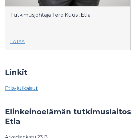
Tutkimusjohtaja Tero Kuusi, Etla
LATAA
Linkit
Etla-julkaisut
Elinkeinoelämän tutkimuslaitos
Etla
Arkadiankatu 23 B