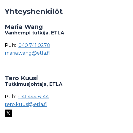
Yhteyshenkilöt
Maria Wang
Vanhempi tutkija, ETLA
Puh:
040 741 0270
maria.wang@etla.fi
Tero Kuusi
Tutkimusjohtaja, ETLA
Puh:
041 444 8144
tero.kuusi@etla.fi