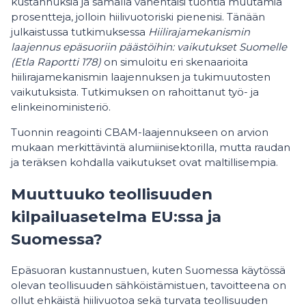
kustannuksia ja samalla vähentäisi tuontia muutamia
prosentteja, jolloin hiilivuotoriski pienenisi. Tänään
julkaistussa tutkimuksessa
Hiilirajamekanismin
laajennus epäsuoriin päästöihin: vaikutukset Suomelle
(Etla Raportti 178)
on simuloitu eri skenaarioita
hiilirajamekanismin laajennuksen ja tukimuutosten
vaikutuksista. Tutkimuksen on rahoittanut työ- ja
elinkeinoministeriö.
Tuonnin reagointi CBAM-laajennukseen on arvion
mukaan merkittävintä alumiinisektorilla, mutta raudan
ja teräksen kohdalla vaikutukset ovat maltillisempia.
Muuttuuko teollisuuden
kilpailuasetelma EU:ssa ja
Suomessa?
Epäsuoran kustannustuen, kuten Suomessa käytössä
olevan teollisuuden sähköistämistuen, tavoitteena on
ollut ehkäistä hiilivuotoa sekä turvata teollisuuden