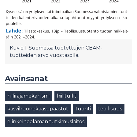
Kuvio 1. Suomessa tuotettujen CBAM-
tuotteiden arvo vuositasolla.
Avainsanat
hiilirajamekanismi
hiilitullit
kasvihuonekaasupäästöt
tuonti
teollisuus
elinkeinoelämän tutkimuslaitos