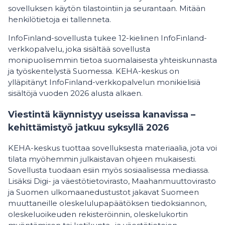
sovelluksen käytön tilastointiin ja seurantaan. Mitään
henkilötietoja ei tallenneta.
InfoFinland-sovellusta tukee 12-kielinen InfoFinland-
verkkopalvelu, joka sisältää sovellusta
monipuolisemmin tietoa suomalaisesta yhteiskunnasta
ja työskentelystä Suomessa. KEHA-keskus on
ylläpitänyt InfoFinland-verkkopalvelun monikielisiä
sisältöjä vuoden 2026 alusta alkaen.
Viestintä käynnistyy useissa kanavissa –
kehittämistyö jatkuu syksyllä 2026
KEHA-keskus tuottaa sovelluksesta materiaalia, jota voi
tilata myöhemmin julkaistavan ohjeen mukaisesti.
Sovellusta tuodaan esiin myös sosiaalisessa mediassa.
Lisäksi Digi- ja väestötietovirasto, Maahanmuuttovirasto
ja Suomen ulkomaanedustustot jakavat Suomeen
muuttaneille oleskelulupapäätöksen tiedoksiannon,
oleskeluoikeuden rekisteröinnin, oleskelukortin