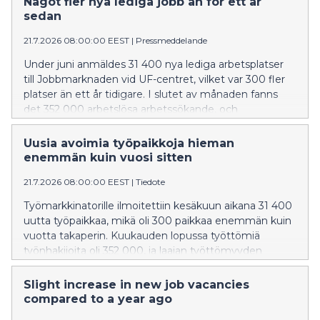
Något fler nya lediga jobb än för ett år
sedan
21.7.2026 08:00:00 EEST
|
Pressmeddelande
Under juni anmäldes 31 400 nya lediga arbetsplatser
till Jobbmarknaden vid UF-centret, vilket var 300 fler
platser än ett år tidigare. I slutet av månaden fanns
det 352 000 arbetslösa arbetssökande, och
sammanlagt 416 200 personer omfattades av den
breda arbetslösheten. Uppgifterna framgår av
Uusia avoimia työpaikkoja hieman
Sysselsättnings-, utvecklings- och förvaltningscentrets
enemmän kuin vuosi sitten
(UF-centret) sysselsättningsöversikt.
21.7.2026 08:00:00 EEST
|
Tiedote
Työmarkkinatorille ilmoitettiin kesäkuun aikana 31 400
uutta työpaikkaa, mikä oli 300 paikkaa enemmän kuin
vuotta takaperin. Kuukauden lopussa työttömiä
työnhakijoita oli 352 000, ja laajan työttömyyden
piirissä oli 416 200 henkilöä. Tiedot perustuvat
Työllisyys-, kehittämis- ja hallintokeskuksen (KEHA-
Slight increase in new job vacancies
keskus) Työllisyyskatsaukseen.
compared to a year ago