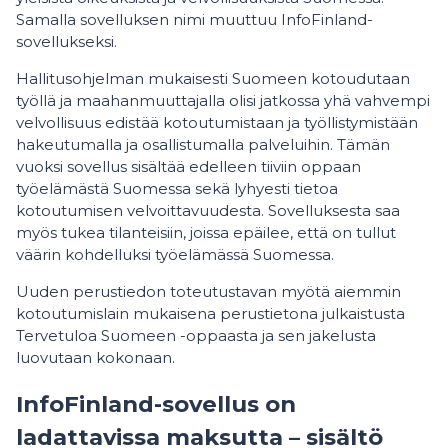
Samalla sovelluksen nimi muuttuu InfoFinland-
sovellukseksi.
Hallitusohjelman mukaisesti Suomeen kotoudutaan
työllä ja maahanmuuttajalla olisi jatkossa yhä vahvempi
velvollisuus edistää kotoutumistaan ja työllistymistään
hakeutumalla ja osallistumalla palveluihin. Tämän
vuoksi sovellus sisältää edelleen tiiviin oppaan
työelämästä Suomessa sekä lyhyesti tietoa
kotoutumisen velvoittavuudesta. Sovelluksesta saa
myös tukea tilanteisiin, joissa epäilee, että on tullut
väärin kohdelluksi työelämässä Suomessa.
Uuden perustiedon toteutustavan myötä aiemmin
kotoutumislain mukaisena perustietona julkaistusta
Tervetuloa Suomeen -oppaasta ja sen jakelusta
luovutaan kokonaan.
InfoFinland-sovellus on
ladattavissa maksutta – sisältö