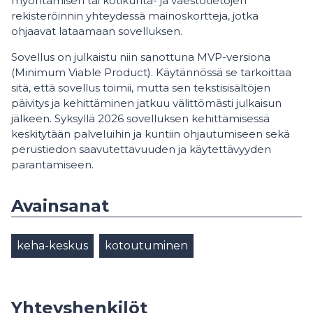
myöntämisen tai kotikunta- ja väestötietojen
rekisteröinnin yhteydessä mainoskortteja, jotka
ohjaavat lataamaan sovelluksen.
Sovellus on julkaistu niin sanottuna MVP-versiona
(Minimum Viable Product). Käytännössä se tarkoittaa
sitä, että sovellus toimii, mutta sen tekstisisältöjen
päivitys ja kehittäminen jatkuu välittömästi julkaisun
jälkeen. Syksyllä 2026 sovelluksen kehittämisessä
keskitytään palveluihin ja kuntiin ohjautumiseen sekä
perustiedon saavutettavuuden ja käytettävyyden
parantamiseen.
Avainsanat
keha-keskus
kotoutuminen
Yhteyshenkilöt