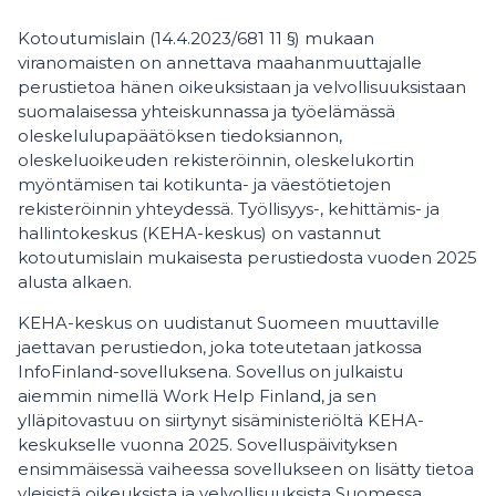
Kotoutumislain (14.4.2023/681 11 §) mukaan
viranomaisten on annettava maahanmuuttajalle
perustietoa hänen oikeuksistaan ja velvollisuuksistaan
suomalaisessa yhteiskunnassa ja työelämässä
oleskelulupapäätöksen tiedoksiannon,
oleskeluoikeuden rekisteröinnin, oleskelukortin
myöntämisen tai kotikunta- ja väestötietojen
rekisteröinnin yhteydessä. Työllisyys-, kehittämis- ja
hallintokeskus (KEHA-keskus) on vastannut
kotoutumislain mukaisesta perustiedosta vuoden 2025
alusta alkaen.
KEHA-keskus on uudistanut Suomeen muuttaville
jaettavan perustiedon, joka toteutetaan jatkossa
InfoFinland-sovelluksena. Sovellus on julkaistu
aiemmin nimellä Work Help Finland, ja sen
ylläpitovastuu on siirtynyt sisäministeriöltä KEHA-
keskukselle vuonna 2025. Sovelluspäivityksen
ensimmäisessä vaiheessa sovellukseen on lisätty tietoa
yleisistä oikeuksista ja velvollisuuksista Suomessa.