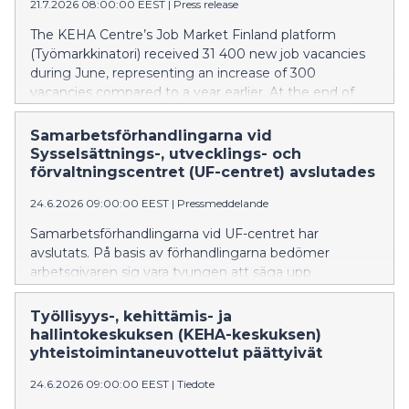
21.7.2026 08:00:00 EEST
|
Press release
The KEHA Centre’s Job Market Finland platform
(Työmarkkinatori) received 31 400 new job vacancies
during June, representing an increase of 300
vacancies compared to a year earlier. At the end of
the month, there were 352,000 unemployed
jobseekers, while 416,200 people were included in the
Samarbetsförhandlingarna vid
broad measure of unemployment. The figures are
Sysselsättnings-, utvecklings- och
based on the Employment Bulletin published by the
förvaltningscentret (UF-centret) avslutades
Development and Administrative Services Centre
24.6.2026 09:00:00 EEST
|
Pressmeddelande
(KEHA Centre).
Samarbetsförhandlingarna vid UF-centret har
avslutats. På basis av förhandlingarna bedömer
arbetsgivaren sig vara tvungen att säga upp
sammanlagt 71 personer.
Työllisyys-, kehittämis- ja
hallintokeskuksen (KEHA-keskuksen)
yhteistoimintaneuvottelut päättyivät
24.6.2026 09:00:00 EEST
|
Tiedote