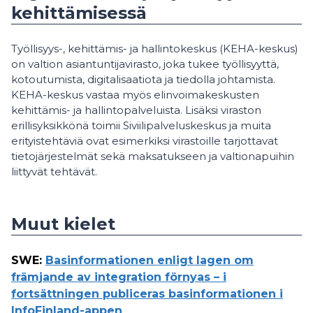
kehittämisessä
Työllisyys-, kehittämis- ja hallintokeskus (KEHA-keskus)
on valtion asiantuntijavirasto, joka tukee työllisyyttä,
kotoutumista, digitalisaatiota ja tiedolla johtamista.
KEHA-keskus vastaa myös elinvoimakeskusten
kehittämis- ja hallintopalveluista. Lisäksi viraston
erillisyksikkönä toimii Siviilipalveluskeskus ja muita
erityistehtäviä ovat esimerkiksi virastoille tarjottavat
tietojärjestelmät sekä maksatukseen ja valtionapuihin
liittyvät tehtävät.
Muut kielet
SWE
:
Basinformationen enligt lagen om
främjande av integration förnyas – i
fortsättningen publiceras basinformationen i
InfoFinland-appen