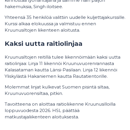
kiinnostaa työnantajana ja saimme näin paljon
hakemuksia, Singh iloitsee.
Yhteensä 35 henkilöä valittiin uudelle kuljettajakurssille.
Kurssi alkaa elokuussa ja valmistuu ennen
Kruunusiltojen liikenteen aloitusta.
Kaksi uutta raitiolinjaa
Kruunusiltojen reitillä tulee liikennöimään kaksi uutta
raitiolinjaa: Linja 11 liikennöi Kruunuvuorenrannasta
Kalasataman kautta Länsi-Pasilaan. Linja 12 liikennöi
Yliskylästä Hakaniemen kautta Rautatientorille.
Molemmat linjat kulkevat Suomen pisintä siltaa,
Kruunuvuorensiltaa, pitkin.
Tavoitteena on aloittaa raitioliikenne Kruunusilloilla
loppuvuodesta 2026. HSL päättää
matkustajaliikenteen aloituksesta.