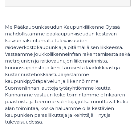
Me Pääkaupunkiseudun Kaupunkiliikenne Oy:ssä
mahdollistamme pääkaupunkiseudun kestävän
kasvun rakentamalla tulevaisuuden
raideverkostokaupunkia ja pitämällä sen liikkeessä.
Vastaamme joukkoliikenneinfran rakentamisesta sekä
metrojunien ja raitiovaunujen liikennöinnistä,
kunnossapidosta ja kehittämisestä laadukkaasti ja
kustannustehokkaasti. Järjestämme
kaupunkipyöräpalvelun ja liikennöimme
Suomenlinnan lauttoja tytäryhtiömme kautta.
Kannamme vastuun koko toimintamme elinkaaren
päästöistä ja teemme valintoja, jotka muuttavat koko
alan toimintaa, koska haluamme olla kestävien
kaupunkien paras liikuttaja ja kehittäjä ­­­­­­­­­­­ ̶­ nyt ja
tulevaisuudessa.