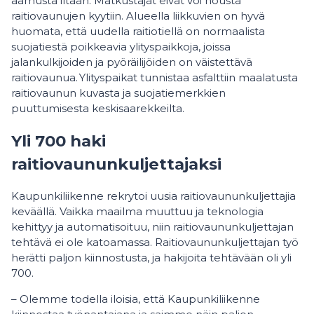
aamusta iltaan. Matkustajat eivät voi nousta
raitiovaunujen kyytiin. Alueella liikkuvien on hyvä
huomata, että uudella raitiotiellä on normaalista
suojatiestä poikkeavia ylityspaikkoja, joissa
jalankulkijoiden ja pyöräilijöiden on väistettävä
raitiovaunua. Ylityspaikat tunnistaa asfalttiin maalatusta
raitiovaunun kuvasta ja suojatiemerkkien
puuttumisesta keskisaarekkeilta.
Yli 700 haki
raitiovaununkuljettajaksi
Kaupunkiliikenne rekrytoi uusia raitiovaununkuljettajia
keväällä. Vaikka maailma muuttuu ja teknologia
kehittyy ja automatisoituu, niin raitiovaununkuljettajan
tehtävä ei ole katoamassa. Raitiovaununkuljettajan työ
herätti paljon kiinnostusta, ja hakijoita tehtävään oli yli
700.
– Olemme todella iloisia, että Kaupunkiliikenne