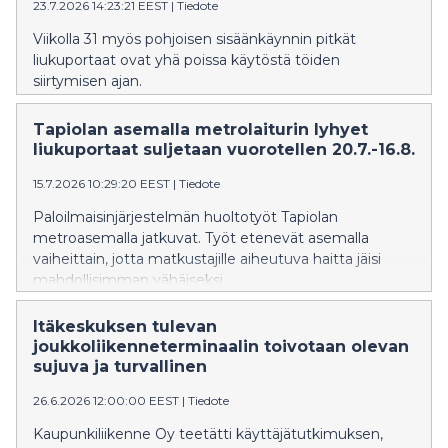
23.7.2026 14:23:21 EEST
|
Tiedote
Viikolla 31 myös pohjoisen sisäänkäynnin pitkät
liukuportaat ovat yhä poissa käytöstä töiden
siirtymisen ajan.
Tapiolan asemalla metrolaiturin lyhyet
liukuportaat suljetaan vuorotellen 20.7.-16.8.
15.7.2026 10:29:20 EEST
|
Tiedote
Paloilmaisinjärjestelmän huoltotyöt Tapiolan
metroasemalla jatkuvat. Työt etenevät asemalla
vaiheittain, jotta matkustajille aiheutuva haitta jäisi
mahdollisimman vähäiseksi.
Itäkeskuksen tulevan
joukkoliikenneterminaalin toivotaan olevan
sujuva ja turvallinen
26.6.2026 12:00:00 EEST
|
Tiedote
Kaupunkiliikenne Oy teetätti käyttäjätutkimuksen,