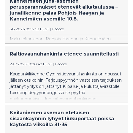
Kannelmäen juna-asemien
perusparannukset etenevät aikataulussa –
junaliikenne palaa Pohjois-Haagan ja
Kannelmäen asemille 10.8.
5.8.2026 09:12:53 EEST
|
Tiedote
Malminkartanon, Pohjois-Haagan ja Kannelmäen
asemien perusparannukset ovat edenneet
suunnitelmien mukaan. Junaliikenne palaa Pohjois-
Raitiovaunuhankinta etenee suunnitellusti
Haagan ja Kannelmäen asemille maanantaina 10.8.
Malminkartanon asema aukeaa 7.9.2026.
29.7.2026 10:20:42 EEST
|
Tiedote
Kaupunkiliikenne Oy:n raitiovaunuhankinta on noussut
jälleen otsikoihin. Tarjouspyynnön vastaisen tarjouksen
jättänyt yritys on jättänyt Kilpailu- ja kuluttajavirastolle
toimenpidepyynnön, jossa se pyytää
pääkaupunkiseudun raitiovaunuhankinnan
keskeyttämistä ja tarjouskilpailun järjestämistä
uudelleen.
Keilaniemen aseman eteläisen
sisäänkäynnin lyhyet liukuportaat poissa
käytöstä viikoilla 31-35