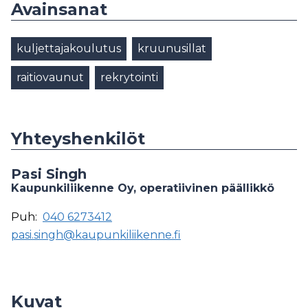
Avainsanat
kuljettajakoulutus
kruunusillat
raitiovaunut
rekrytointi
Yhteyshenkilöt
Pasi Singh
Kaupunkiliikenne Oy, operatiivinen päällikkö
Puh:
040 6273412
pasi.singh@kaupunkiliikenne.fi
Kuvat