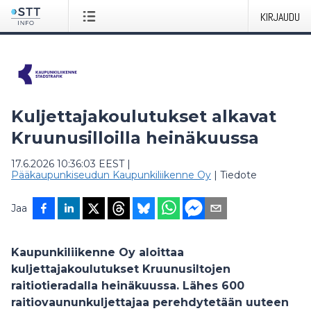
KIRJAUDU
Kuljettajakoulutukset alkavat
Kruunusilloilla heinäkuussa
17.6.2026 10:36:03 EEST
|
Pääkaupunkiseudun Kaupunkiliikenne Oy
|
Tiedote
Jaa
Kaupunkiliikenne Oy aloittaa
kuljettajakoulutukset Kruunusiltojen
raitiotieradalla heinäkuussa. Lähes 600
raitiovaununkuljettajaa perehdytetään uuteen