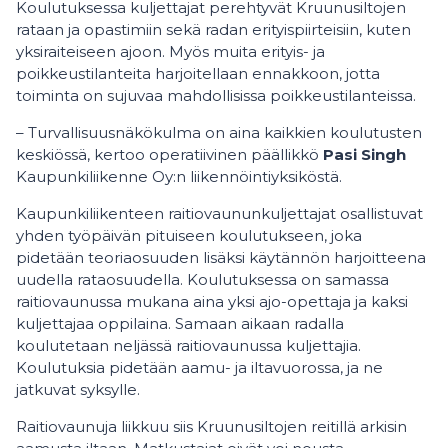
Koulutuksessa kuljettajat perehtyvät Kruunusiltojen
rataan ja opastimiin sekä radan erityispiirteisiin, kuten
yksiraiteiseen ajoon. Myös muita erityis- ja
poikkeustilanteita harjoitellaan ennakkoon, jotta
toiminta on sujuvaa mahdollisissa poikkeustilanteissa.
– Turvallisuusnäkökulma on aina kaikkien koulutusten
keskiössä, kertoo operatiivinen päällikkö
Pasi Singh
Kaupunkiliikenne Oy:n liikennöintiyksiköstä.
Kaupunkiliikenteen raitiovaununkuljettajat osallistuvat
yhden työpäivän pituiseen koulutukseen, joka
pidetään teoriaosuuden lisäksi käytännön harjoitteena
uudella rataosuudella. Koulutuksessa on samassa
raitiovaunussa mukana aina yksi ajo-opettaja ja kaksi
kuljettajaa oppilaina. Samaan aikaan radalla
koulutetaan neljässä raitiovaunussa kuljettajia.
Koulutuksia pidetään aamu- ja iltavuorossa, ja ne
jatkuvat syksylle.
Raitiovaunuja liikkuu siis Kruunusiltojen reitillä arkisin