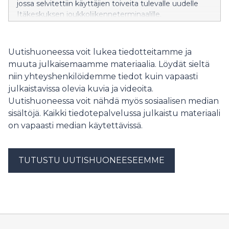
jossa selvitettiin käyttäjien toiveita tulevalle uudelle
Itäkeskuksen joukkoliikenneterminaalille.
Syksyllä käynnistyy arkkitehtuurikilpailu Itäkeskuksen
joukkoliikenneterminaalin suunnittelusta.
Uutishuoneessa voit lukea tiedotteitamme ja
muuta julkaisemaamme materiaalia. Löydät sieltä
niin yhteyshenkilöidemme tiedot kuin vapaasti
julkaistavissa olevia kuvia ja videoita.
Uutishuoneessa voit nähdä myös sosiaalisen median
sisältöjä. Kaikki tiedotepalvelussa julkaistu materiaali
on vapaasti median käytettävissä.
TUTUSTU UUTISHUONEESEEMME