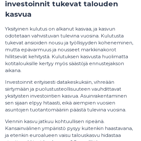
investoinnit tukevat talouden
kasvua
Yksityinen kulutus on alkanut kasvaa, ja kasvun
odotetaan vahvistuvan tulevina vuosina. Kulutusta
tukevat ansioiden nousu ja työllisyyden koheneminen,
mutta epävarmuus ja nousseet markkinakorot
hillitsevät kehitystä. Kulutuksen kasvusta huolimatta
kotitalouksille kertyy myös säästöjä ennustejakson
aikana.
Investoinnit erityisesti datakeskuksiin, vihreään
siirtymään ja puolustusteollisuuteen vauhdittavat
yksityisten investointien kasvua. Asuinrakentaminen
sen sijaan elpyy hitaasti, eikä aiempien vuosien
asuntojen tuotantomääriin päästä tulevina vuosina.
Viennin kasvu jatkuu kohtuullisen ripeänä.
Kansainvälinen ympäristö pysyy kuitenkin haastavana,
ja etenkin euroalueen vaisu talouskasvu hidastaa