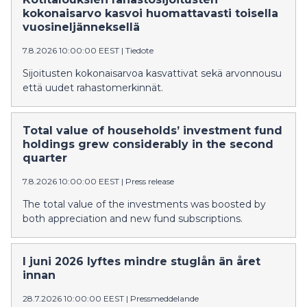
kokonaisarvo kasvoi huomattavasti toisella
vuosineljänneksellä
7.8.2026 10:00:00 EEST
|
Tiedote
Sijoitusten kokonaisarvoa kasvattivat sekä arvonnousu
että uudet rahastomerkinnät.
Total value of households’ investment fund
holdings grew considerably in the second
quarter
7.8.2026 10:00:00 EEST
|
Press release
The total value of the investments was boosted by
both appreciation and new fund subscriptions.
I juni 2026 lyftes mindre stuglån än året
innan
28.7.2026 10:00:00 EEST
|
Pressmeddelande