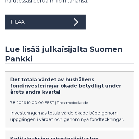
halutessasi perua milloin tahansa.
TILAA
Lue lisää julkaisijalta Suomen
Pankki
Det totala värdet av hushållens
fondinvesteringar ökade betydligt under
årets andra kvartal
7.8.2026 10:00:00 EEST
|
Pressmeddelande
Investeringarnas totala värde ökade både genom
uppgången i värdet och genom nya fondteckningar.
Kotitalouksien rahastosijoitusten