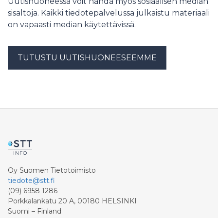
Uutishuoneessa voit nähdä myös sosiaalisen median
sisältöjä. Kaikki tiedotepalvelussa julkaistu materiaali
on vapaasti median käytettävissä.
TUTUSTU UUTISHUONEESEEMME
Oy Suomen Tietotoimisto
tiedote@stt.fi
(09) 6958 1286
Porkkalankatu 20 A, 00180 HELSINKI
Suomi – Finland