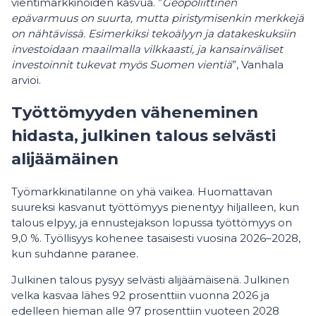
vientimarkkinoiden kasvua. ”
Geopoliittinen
epävarmuus on suurta, mutta piristymisenkin merkkejä
on nähtävissä. Esimerkiksi tekoälyyn ja datakeskuksiin
investoidaan maailmalla vilkkaasti, ja kansainväliset
investoinnit tukevat myös Suomen vientiä
”, Vanhala
arvioi.
Työttömyyden väheneminen
hidasta, julkinen talous selvästi
alijäämäinen
Työmarkkinatilanne on yhä vaikea. Huomattavan
suureksi kasvanut työttömyys pienentyy hiljalleen, kun
talous elpyy, ja ennustejakson lopussa työttömyys on
9,0 %. Työllisyys kohenee tasaisesti vuosina 2026–2028,
kun suhdanne paranee.
Julkinen talous pysyy selvästi alijäämäisenä. Julkinen
velka kasvaa lähes 92 prosenttiin vuonna 2026 ja
edelleen hieman alle 97 prosenttiin vuoteen 2028