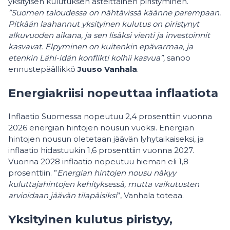
yksityisen kulutuksen asteittainen piristyminen.
”Suomen taloudessa on nähtävissä käänne parempaan.
Pitkään laahannut yksityinen kulutus on piristynyt
alkuvuoden aikana, ja sen lisäksi vienti ja investoinnit
kasvavat. Elpyminen on kuitenkin epävarmaa, ja
etenkin Lähi-idän konflikti kolhii kasvua”,
sanoo
ennustepäällikkö
Juuso Vanhala
.
Energiakriisi nopeuttaa inflaatiota
Inflaatio Suomessa nopeutuu 2,4 prosenttiin vuonna
2026 energian hintojen nousun vuoksi. Energian
hintojen nousun oletetaan jäävän lyhytaikaiseksi, ja
inflaatio hidastuukin 1,6 prosenttiin vuonna 2027.
Vuonna 2028 inflaatio nopeutuu hieman eli 1,8
prosenttiin. ”
Energian hintojen nousu näkyy
kuluttajahintojen kehityksessä, mutta vaikutusten
arvioidaan jäävän tilapäisiksi
”, Vanhala toteaa.
Yksityinen kulutus piristyy,