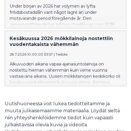
Under början av 2026 har volymen av lyfta
fritidsbostadslån varit något lägre än under
motsvarande period föregående år. Den
genomsnittliga räntan på nya stuglån var i juni 2026
högre än för ett år sedan. En större andel av de nya
stuglånen än tidigare var bundna till tre eller sex
Kesäkuussa 2026 mökkilainoja nostettiin
månaders Euribor.
vuodentakaista vähemmän
28.7.2026 10:00:00 EEST
|
Tiedote
Alkuvuoden aikana vapaa-ajanasuntolainoja on
nostettu hieman vähemmän kuin viime vuonna
vastaavana aikana. Uusien mökkilainojen keskikorko oli
kesäkuussa korkeampi kuin vuosi sitten. Aiempaa
suurempi osa uusista mökkilainoista sidottiin 3 tai 6
kuukauden euriborkorkoon.
Uutishuoneessa voit lukea tiedotteitamme ja
muuta julkaisemaamme materiaalia. Löydät sieltä
niin yhteyshenkilöidemme tiedot kuin vapaasti
julkaistavissa olevia kuvia ja videoita.