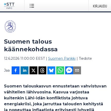
KIRJAUDU
Suomen talous
käännekohdassa
12.6.2026 11:00:00 EEST
|
Suomen Pankki
|
Tiedote
Jaa
Suomen talouskasvun ennustetaan vahvistuvan
vähitellen lähivuosina. Kasvua varjostaa
kuitenkin Lähi-idän konfliktista johtuva
energiakriisi, joka jarruttaa talouden kehitystä
ja nopeuttaa inflaatiota erityisesti lyhyellä