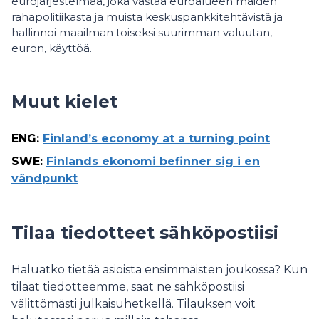
eurojärjestelmää, joka vastaa euroalueen maiden
rahapolitiikasta ja muista keskuspankkitehtävistä ja
hallinnoi maailman toiseksi suurimman valuutan,
euron, käyttöä.
Muut kielet
ENG
:
Finland’s economy at a turning point
SWE
:
Finlands ekonomi befinner sig i en
vändpunkt
Tilaa tiedotteet sähköpostiisi
Haluatko tietää asioista ensimmäisten joukossa? Kun
tilaat tiedotteemme, saat ne sähköpostiisi
välittömästi julkaisuhetkellä. Tilauksen voit