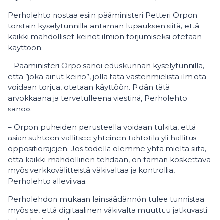
Perholehto nostaa esiin pääministeri Petteri Orpon
torstain kyselytunnilla antaman lupauksen siitä, että
kaikki mahdolliset keinot ilmiön torjumiseksi otetaan
käyttöön.
– Pääministeri Orpo sanoi eduskunnan kyselytunnilla,
että ”joka ainut keino”, jolla tätä vastenmielistä ilmiötä
voidaan torjua, otetaan käyttöön. Pidän tätä
arvokkaana ja tervetulleena viestinä, Perholehto
sanoo.
– Orpon puheiden perusteella voidaan tulkita, että
asian suhteen vallitsee yhteinen tahtotila yli hallitus-
oppositiorajojen. Jos todella olemme yhtä mieltä siitä,
että kaikki mahdollinen tehdään, on tämän koskettava
myös verkkovälitteistä väkivaltaa ja kontrollia,
Perholehto alleviivaa.
Perholehdon mukaan lainsäädännön tulee tunnistaa
myös se, että digitaalinen väkivalta muuttuu jatkuvasti