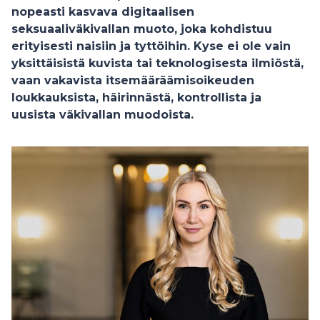
nopeasti kasvava digitaalisen
seksuaaliväkivallan muoto, joka kohdistuu
erityisesti naisiin ja tyttöihin. Kyse ei ole vain
yksittäisistä kuvista tai teknologisesta ilmiöstä,
vaan vakavista itsemääräämisoikeuden
loukkauksista, häirinnästä, kontrollista ja
uusista väkivallan muodoista.