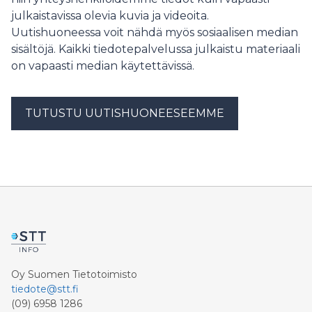
eduskuntavaaleissa 2023 jopa 56 % tukisuorituksista jäi
julkaistavissa olevia kuvia ja videoita.
hämärän peittoon. Johtopäätös tästä on selkeä.
Vaalirahoituksen avoimuutta on lisättävä merkittävästi.
Uutishuoneessa voit nähdä myös sosiaalisen median
Onko Orpon hallitus valmis siihen vai tyydytäänkö
sisältöjä. Kaikki tiedotepalvelussa julkaistu materiaali
nykytilaan, jossa vaalirahoituksesta valtaosa jää piiloon?
on vapaasti median käytettävissä.
SDP:n puoluesihteeri Mikkel Näkkäläjärvi kysyy.
TUTUSTU UUTISHUONEESEEMME
Oy Suomen Tietotoimisto
tiedote@stt.fi
(09) 6958 1286