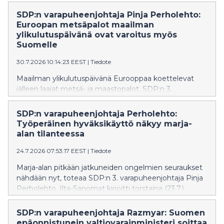
SDP:n varapuheenjohtaja Pinja Perholehto:
Euroopan metsäpalot maailman
ylikulutuspäivänä ovat varoitus myös
Suomelle
30.7.2026 10:14:23 EEST
|
Tiedote
Maailman ylikulutuspäivänä Eurooppaa koettelevat
jälleen laajat metsä- ja maastopalot. SDP:n 3.
varapuheenjohtaja ja kansanedustaja Pinja Perholehto
muistuttaa, että luonnonvarojen ylikulutus kiihdyttää
SDP:n varapuheenjohtaja Perholehto:
ilmastonmuutosta ja ilmastonmuutos puolestaan lisää
Työperäinen hyväksikäyttö näkyy marja-
sään ääri-ilmiöitä.
alan tilanteessa
24.7.2026 07:53:17 EEST
|
Tiedote
Marja-alan pitkään jatkuneiden ongelmien seuraukset
nähdään nyt, toteaa SDP:n 3. varapuheenjohtaja Pinja
Perholehto. Ilta-Sanomat kirjoitti torstaina (23.7.)
marja-alan vaikeuksista saada marjanpoimijoita.
SDP:n varapuheenjohtaja Razmyar: Suomen
epäonnistunein valtiovarainministeri soittaa