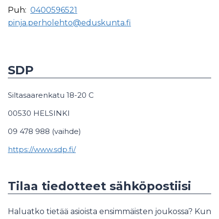
Puh:
0400596521
pinja.perholehto@eduskunta.fi
SDP
Siltasaarenkatu 18-20 C
00530 HELSINKI
09 478 988 (vaihde)
https://www.sdp.fi/
Tilaa tiedotteet sähköpostiisi
Haluatko tietää asioista ensimmäisten joukossa? Kun