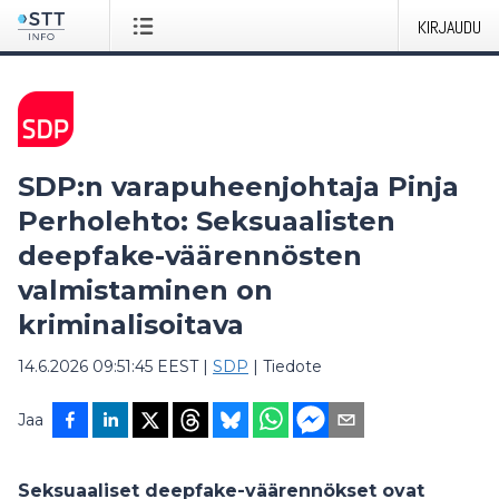
KIRJAUDU
SDP:n varapuheenjohtaja Pinja
Perholehto: Seksuaalisten
deepfake-väärennösten
valmistaminen on
kriminalisoitava
14.6.2026 09:51:45 EEST
|
SDP
|
Tiedote
Jaa
Seksuaaliset deepfake-väärennökset ovat