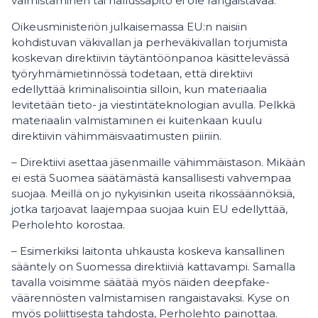
valmistaminen tai hallussapito ei ole rangaistavaa.
Oikeusministeriön julkaisemassa EU:n naisiin
kohdistuvan väkivallan ja perheväkivallan torjumista
koskevan direktiivin täytäntöönpanoa käsittelevässä
työryhmämietinnössä todetaan, että direktiivi
edellyttää kriminalisointia silloin, kun materiaalia
levitetään tieto- ja viestintäteknologian avulla. Pelkkä
materiaalin valmistaminen ei kuitenkaan kuulu
direktiivin vähimmäisvaatimusten piiriin.
– Direktiivi asettaa jäsenmaille vähimmäistason. Mikään
ei estä Suomea säätämästä kansallisesti vahvempaa
suojaa. Meillä on jo nykyisinkin useita rikossäännöksiä,
jotka tarjoavat laajempaa suojaa kuin EU edellyttää,
Perholehto korostaa.
– Esimerkiksi laitonta uhkausta koskeva kansallinen
sääntely on Suomessa direktiiviä kattavampi. Samalla
tavalla voisimme säätää myös näiden deepfake-
väärennösten valmistamisen rangaistavaksi. Kyse on
myös poliittisesta tahdosta, Perholehto painottaa.