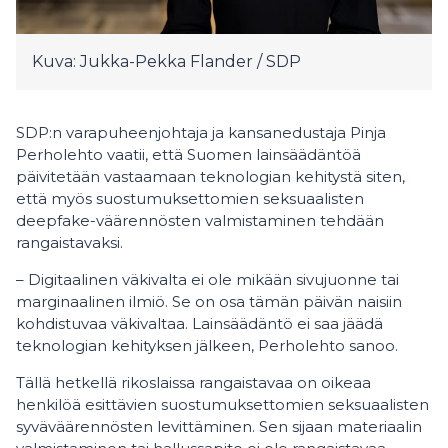
Kuva: Jukka-Pekka Flander / SDP
SDP:n varapuheenjohtaja ja kansanedustaja Pinja
Perholehto vaatii, että Suomen lainsäädäntöä
päivitetään vastaamaan teknologian kehitystä siten,
että myös suostumuksettomien seksuaalisten
deepfake-väärennösten valmistaminen tehdään
rangaistavaksi.
– Digitaalinen väkivalta ei ole mikään sivujuonne tai
marginaalinen ilmiö. Se on osa tämän päivän naisiin
kohdistuvaa väkivaltaa. Lainsäädäntö ei saa jäädä
teknologian kehityksen jälkeen, Perholehto sanoo.
Tällä hetkellä rikoslaissa rangaistavaa on oikeaa
henkilöä esittävien suostumuksettomien seksuaalisten
syväväärennösten levittäminen. Sen sijaan materiaalin