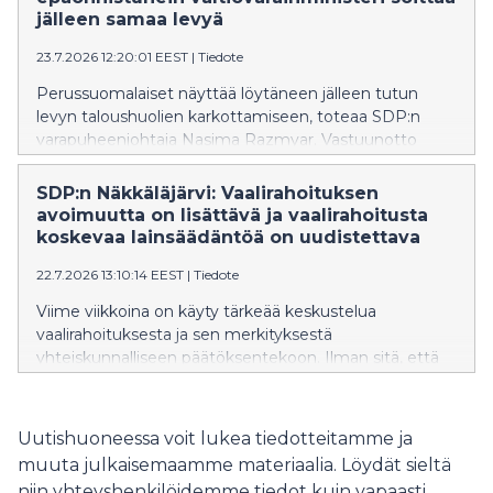
jälleen samaa levyä
23.7.2026 12:20:01 EEST
|
Tiedote
Perussuomalaiset näyttää löytäneen jälleen tutun
levyn taloushuolien karkottamiseen, toteaa SDP:n
varapuheenjohtaja Nasima Razmyar. Vastuunotto
heikosta taloustilanteesta jää
valtiovarainministeripuolueella vähäisemmäksi.
SDP:n Näkkäläjärvi: Vaalirahoituksen
avoimuutta on lisättävä ja vaalirahoitusta
koskevaa lainsäädäntöä on uudistettava
22.7.2026 13:10:14 EEST
|
Tiedote
Viime viikkoina on käyty tärkeää keskustelua
vaalirahoituksesta ja sen merkityksestä
yhteiskunnalliseen päätöksentekoon. Ilman sitä, että
Suomessa osa vaalirahoituksesta on julkista, tätä
tärkeää yhteiskunnallista keskustelua ei olisi voitu
käydä. Valitettavasti vaalirahoitus on julkista vain
Uutishuoneessa voit lukea tiedotteitamme ja
ilmoitusvelvollisten ehdokkaiden osalta ja
muuta julkaisemaamme materiaalia. Löydät sieltä
Valtiontalouden tarkastusviraston mukaan
niin yhteyshenkilöidemme tiedot kuin vapaasti