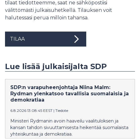
tilaat tiedotteemme, saat ne sähköpostiisi
välittömästi julkaisuhetkellä. Tilauksen voit
halutessasi perua milloin tahansa.
TILAA
Lue lisää julkaisijalta SDP
SDP:n varapuheenjohtaja Niina Malm:
Rydman ylenkatsoo tavallisia suomalaisia ja
demokratiaa
6.8.2026 13:08:45 EEST
|
Tiedote
Ministeri Rydmanin avoin haaveilu vaalituloksen ja
kansan tahdon sivuuttamisesta heikentää suomalaista
yhteiskuntaa ja demokratiaa.