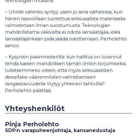
teknologian mukana.
– Uhrille vahinko syntyy usein jo siinä vaiheessa, kun
hänen kasvoillaan tuotettua seksuaalista materiaalia
valmistetaan ilman suostumusta. Teknologian
mahdollistama väkivalta ei odota lainsäätäjää, eikä
lainsäätäjänkään pidä jäädä odottamaan, Perholehto
sanoo.
– Kysynkin pääministeriltä: kun hallitus on luvannut
tehdä kaiken mahdollisen tämän ilmiön torjumiseksi,
tulkitsemmeko oikein, että myös seksuaalisten
deepfake-väärennösten valmistamisen
rangaistavuudelle löytyy yhteinen tahtotila?
Perholehto päättää.
Yhteyshenkilöt
Pinja Perholehto
SDP:n varapuheenjohtaja, kansanedustaja