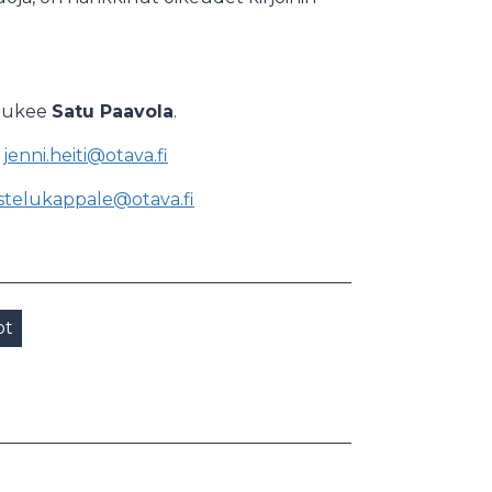
 lukee
Satu Paavola
.
:
jenni.heiti@otava.fi
stelukappale@otava.fi
ot