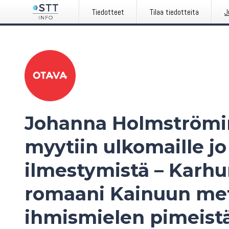
Tiedotteet
Tilaa tiedotteita
J
Johanna Holmströmin
myytiin ulkomaille j
ilmestymistä – Karhu
romaani Kainuun met
ihmismielen pimeistä