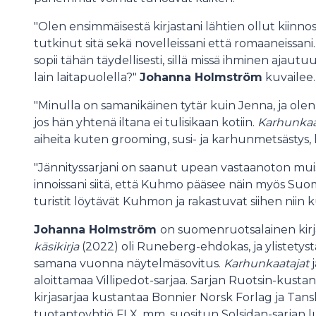
"Olen ensimmäisestä kirjastani lähtien ollut kiinn
tutkinut sitä sekä novelleissani että romaaneissani.
sopii tähän täydellisesti, sillä missä ihminen ajautuu
lain laitapuolella?"
Johanna Holmström
kuvailee.
"Minulla on samanikäinen tytär kuin Jenna, ja olen ki
jos hän yhtenä iltana ei tulisikaan kotiin.
Karhunkaa
aiheita kuten grooming, susi- ja karhunmetsästys, l
"Jännityssarjani on saanut upean vastaanoton muiss
innoissani siitä, että Kuhmo pääsee näin myös Suom
turistit löytävät Kuhmon ja rakastuvat siihen niin 
Johanna Holmström
on suomenruotsalainen kirja
käsikirja
(2022) oli Runeberg-ehdokas, ja ylistetys
samana vuonna näytelmäsovitus.
Karhunkaatajat
j
aloittamaa Villipedot-sarjaa. Sarjan Ruotsin-kustan
kirjasarjaa kustantaa Bonnier Norsk Forlag ja Tan
tuotantoyhtiö FLX, mm. suositun Solsidan-sarjan lu