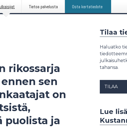
ulkaisijat
Tietoa palvelusta
Osta kertatiedote
Tilaa t
Haluatko tie
tiedotteemme
julkaisuhetk
 rikossarja
tahansa.
o ennen sen
TILAA
nkaatajat on
sistä,
Lue lisä
 puolista ja
Kustan