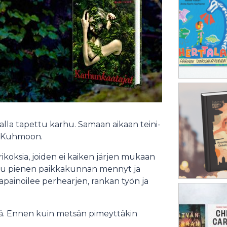
lla tapettu karhu. Samaan aikaan teini-
u Kuhmoon.
rikoksia, joiden ei kaiken järjen mukaan
toutuu pienen paikkakunnan mennyt ja
apainoilee perhearjen, rankan työn ja
tä. Ennen kuin metsän pimeyttäkin