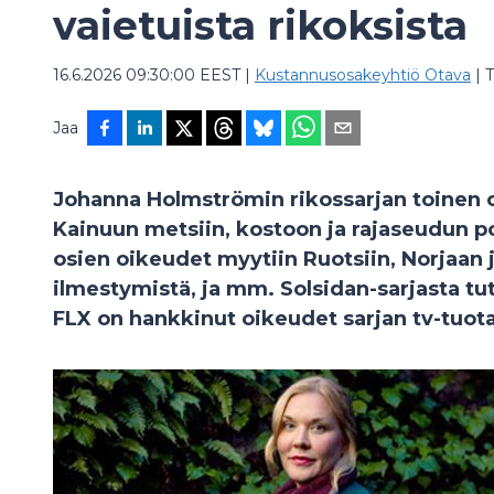
vaietuista rikoksista
16.6.2026 09:30:00 EEST
|
Kustannusosakeyhtiö Otava
|
T
Jaa
Johanna Holmströmin rikossarjan toinen
Kainuun metsiin, kostoon ja rajaseudun p
osien oikeudet myytiin Ruotsiin, Norjaan 
ilmestymistä, ja mm. Solsidan-sarjasta tu
FLX on hankkinut oikeudet sarjan tv-tuot