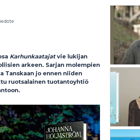
iedote
 osa
Karhunkaatajat
vie lukijan
oliisien arkeen. Sarjan molempien
ja Tanskaan jo ennen niiden
ttu ruotsalainen tuotantoyhtiö
antoon.