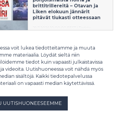
saattavat elää.
brittitrillereitä – Otavan ja
Liken elokuun jännärit
pitävät tiukasti otteessaan
29.7.2026 10:00:00 EEST
|
Tiedote
Robert Hunter -sarjallaan
maailmanmainetta niittänyt Chris
ssa voit lukea tiedotteitamme ja muuta
Carter yllättää psykologisella Kissa ja
me materiaalia. Löydät sieltä niin
hiiri -jännitysromaanilla ja Jeneva
löidemme tiedot kuin vapaasti julkaistavissa
Rose jatkaa hittisarjaansa:
Täydellisen avioliiton jälkeen
 ja videoita. Uutishuoneessa voit nähdä myös
vuorossa on tietysti Täydellinen
median sisältöjä. Kaikki tiedotepalvelussa
avioero. Elokuu tuo mukanaan
teriaali on vapaasti median käytettävissä.
odotetut uutuudet myös Lina
Bengtsdotterilta, Rosie Walshilta ja
S. K. Tremaynelta.
U UUTISHUONEESEEMME