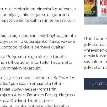
ostunut ihmismielen pimeästä puolesta ja
 Jännitys- ja rikoskirjallisuus genrenä
 epätoivoisiin tekoihin niin selkeästi kuin
rjaa kirjoittaessani miettinyt paljon sitä,
Uutishuonee
tajissa
on lukuisia ajankohtaisia, vakavia
julkaisemaam
uontopolitiikka ja perheväkivalta."
yhteyshenki
olevia kuvia
a Pohjoismaissa, ja olenkin todella
sosiaalisen 
en ulkopuolella kartalle! Toivon, että
julkaistu ma
kuin minäkin rakastuin."
ilija, jonka novellikokoelma
Selkounien
tä
Sielujen saari
-romaanista tehtiin
TUTUST
atkaa
Suden lapset
-romaanin
taja on Albert Bonniers Förlag. Norjassa
skassa Gutkind. Ruotsalainen
oja, on hankkinut oikeudet kirjoihin