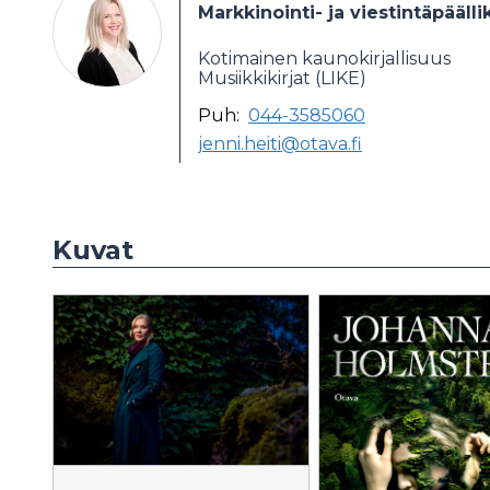
Markkinointi- ja viestintäpäälli
Kotimainen kaunokirjallisuus
Musiikkikirjat (LIKE)
Puh:
044-3585060
jenni.heiti@otava.fi
Kuvat