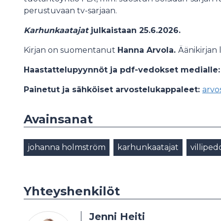
perustuvaan tv-sarjaan.
Karhunkaatajat
julkaistaan 25.6.2026.
Kirjan on suomentanut
Hanna Arvola.
Äänikirjan
Haastattelupyynnöt ja pdf-vedokset medialle
Painetut ja sähköiset arvostelukappaleet:
arvo
Avainsanat
johanna holmström
karhunkaatajat
villiped
Yhteyshenkilöt
Jenni Heiti