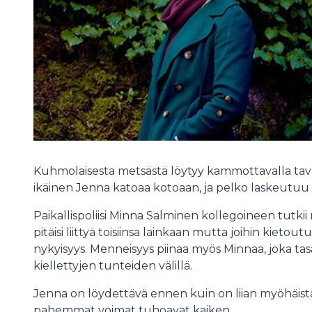
Kuhmolaisesta metsästä löytyy kammottavalla tava
ikäinen Jenna katoaa kotoaan, ja pelko laskeutu
Paikallispoliisi Minna Salminen kollegoineen tutkii 
pitäisi liittyä toisiinsa lainkaan mutta joihin kie
nykyisyys. Menneisyys piinaa myös Minnaa, joka tas
kiellettyjen tunteiden välillä.
Jenna on löydettävä ennen kuin on liian myöhäis
pahemmat voimat tuhoavat kaiken.