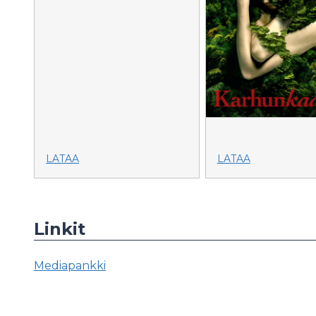
LATAA
LATAA
Linkit
Mediapankki