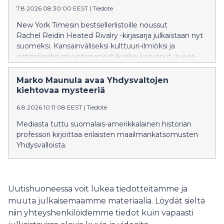
suorituskykyä, hyvinvointia ja merkityksellisyyttä. Tästä
7.8.2026 08:30:00 EEST
|
Tiedote
havainnosta syntyi uutuuskirja Läpimurto.
New York Timesin bestsellerlistoille noussut
Rachel Reidin Heated Rivalry -kirjasarja julkaistaan nyt
suomeksi. Kansainväliseksi kulttuuri-ilmiöksi ja
jättimäiseksi myyntimenestykseksi kasvanut queer-
jääkiekkoromanssien sarja käynnistyy elokuussa
teoksella Game Changer – Käänteentekijä.
Marko Maunula avaa Yhdysvaltojen
kiehtovaa mysteeriä
6.8.2026 10:11:08 EEST
|
Tiedote
Mediasta tuttu suomalais-amerikkalainen historian
professori kirjoittaa erilaisten maailmankatsomusten
Yhdysvalloista.
Uutishuoneessa voit lukea tiedotteitamme ja
muuta julkaisemaamme materiaalia. Löydät sieltä
niin yhteyshenkilöidemme tiedot kuin vapaasti