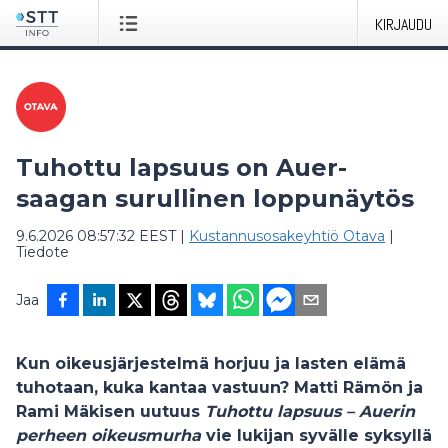
KIRJAUDU
Tuhottu lapsuus on Auer-
saagan surullinen loppunäytös
9.6.2026 08:57:32 EEST
|
Kustannusosakeyhtiö Otava
|
Tiedote
Jaa
Kun oikeusjärjestelmä horjuu ja lasten elämä
tuhotaan, kuka kantaa vastuun? Matti Rämön ja
Rami Mäkisen uutuus
Tuhottu lapsuus – Auerin
perheen oikeusmurha
vie lukijan syvälle syksyllä