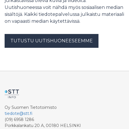
julkaistavissa olevia kuvia ja videoita.
Uutishuoneessa voit nähdä myös sosiaalisen median
sisältöjä. Kaikki tiedotepalvelussa julkaistu materiaali
on vapaasti median käytettävissä.
TUTUSTU UUTISHUONEESEEMME
Oy Suomen Tietotoimisto
tiedote@stt.fi
(09) 6958 1286
Porkkalankatu 20 A, 00180 HELSINKI