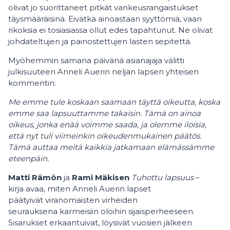
olivat jo suorittaneet pitkät vankeusrangaistukset
täysmääräisinä. Eivätkä ainoastaan syyttömiä, vaan
rikoksia ei tosiasiassa ollut edes tapahtunut. Ne olivat
johdateltujen ja painostettujen lasten sepitettä.
Myöhemmin samana päivänä asianajaja välitti
julkisuuteen Anneli Auerin neljän lapsen yhteisen
kommentin:
Me emme tule koskaan saamaan täyttä oikeutta, koska
emme saa lapsuuttamme takaisin. Tämä on ainoa
oikeus, jonka enää voimme saada, ja olemme iloisia,
että nyt tuli viimeinkin oikeudenmukainen päätös.
Tämä auttaa meitä kaikkia jatkamaan elämässämme
eteenpäin.
Matti Rämön
ja
Rami Mäkisen
Tuhottu lapsuus
–
kirja avaa, miten Anneli Auerin lapset
päätyivät viranomaisten virheiden
seurauksena karmeisiin oloihin sijaisperheeseen.
Sisarukset erkaantuivat, löysivät vuosien jälkeen