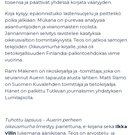
toisensa ja päättivät yhdessä korjata vääryyden.
Kirja kysyy, epäonnistuiko lastensuojelu ja peittelikö
poliisi jälkiään. Mukana on purevaa analyysiä
asiantuntijoiden ja viranomaisten roolista.
Jännärimäinen selvitys ravistelee käsityksiä
oikeusvaltion toimintakyvystä. Teos on jatkoa samojen
tekijöiden
Oikeusmurha
-kirjalle, joka oli
tietokirjallisuuden Finlandia-palkintoehdokas viime
vuonna.
Rami Mäkinen on rikoskirjailija ja -toimittaja, joka on
seurannut Auerin tapausta alusta lähtien. Matti Rämö
on Suomen Kuvalehden toimittaja ja tietokirjailija.
Hänet on palkittu Tutkivan journalismin yhdistyksen
Lumilapiolla.
Tuhottu lapsuus – Auerin perheen
oikeusmurha
ilmestyy painettuna, e-kirjana sekä
Ilkka
Villin
lukemana äänikirjana. Teos on arvostelu- ja