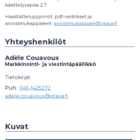
käsittelyvapaa 2.7.
Haastattelupyynnöt, pdf-vedokset ja
arvostelukappaleet:
arvostelukappale@otava.fi
Yhteyshenkilöt
Adèle Couavoux
Markkinointi- ja viestintäpäällikkö
Tietokirjat
Puh:
045-1425272
adele.couavoux@otava.fi
Kuvat