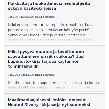
Raikkaita ja houkuttelevia neuleohjeita
syksyn käsityökirjoissa
7.8.2026 10:00:00 EEST
|
Tiedote
Mikä onkaan rentouttavampaa kuin istahtaa illaksi
pehmeiden lankojen ja mukavan käsityön pariin?
Samalla voi luoda uuden ja kauniin vaatteen ja
asusteen, josta voi tulla lempineule ja luottovaate
itselle tai ystävälle! Tässä tämän syksyn
houkuttelevimmat käsityökirjat, jotka inspiroivat
Miksi pysyvä muutos ja tavoitteiden
pitkään.
saavuttaminen on niin vaikeaa? Uusi
Läpimurto-kirja tarjoaa käytännön
toimintamallin
7.8.2026 08:33:00 EEST
|
Tiedote
Maailma muuttuu nopeammin kuin koskaan, ja tietoa
itsensä kehittämisestä on enemmän kuin aiemmin.
Moni tietää, mitä pitäisi tehdä, mutta pysyvän
muutoksen tekeminen jää toteutumatta. Samalla
Maailmanlaajuiseksi ilmiöksi noussut
työelämän vaatimukset kasvavat, epävarmuus
Heated Rivalry -kirjasarja nyt suomeksi
lisääntyy ja yhä useampi etsii keinoja rakentaa kestävää