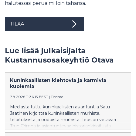
halutessasi perua milloin tahansa.
TILAA
Lue lisää julkaisijalta
Kustannusosakeyhtiö Otava
Kuninkaallisten kiehtovia ja karmivia
kuolemia
7.8.2026 11:36:13 EEST
|
Tiedote
Mediasta tuttu kuninkaallisten asiantuntija Satu
Jaatinen kirjoittaa kuninkaallisten murhista,
teloituksista ja oudoista murhista. Teos on vetävää
True Crimea ja asiantuntevaa historiankirjoitusta
samaan aikaan.