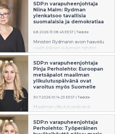
SDP:n varapuheenjohtaja
Niina Malm: Rydman
ylenkatsoo tavallisia
suomalaisia ja demokratiaa
6.8.2026 13:08:45 EEST
|
Tiedote
Ministeri Rydmanin avoin haaveilu
vaalituloksen ja kansan tahdon
sivuuttamisesta heikentää
suomalaista yhteiskuntaa ja
SDP:n varapuheenjohtaja
demokratiaa.
Pinja Perholehto: Euroopan
metsäpalot maailman
ylikulutuspäivänä ovat
varoitus myös Suomelle
30.7.2026 10:14:23 EEST
|
Tiedote
Maailman ylikulutuspäivänä
Eurooppaa koettelevat jälleen laajat
metsä- ja maastopalot. SDP:n 3.
SDP:n varapuheenjohtaja
varapuheenjohtaja ja kansanedustaja
Perholehto: Työperäinen
Pinja Perholehto muistuttaa, että