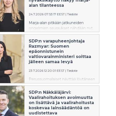
hyväksikäyttö näkyy marja-
luonnonvarojen ylikulutus kiihdyttää
alan tilanteessa
ilmastonmuutosta ja
24.7.2026 07:53:17 EEST
|
Tiedote
ilmastonmuutos puolestaan lisää
sään ääri-ilmiöitä.
Marja-alan pitkään jatkuneiden
ongelmien seuraukset nähdään nyt,
toteaa SDP:n 3. varapuheenjohtaja
Pinja Perholehto. Ilta-Sanomat
SDP:n varapuheenjohtaja
kirjoitti torstaina (23.7.) marja-alan
Razmyar: Suomen
vaikeuksista saada marjanpoimijoita.
epäonnistunein
valtiovarainministeri soittaa
jälleen samaa levyä
23.7.2026 12:20:01 EEST
|
Tiedote
Perussuomalaiset näyttää löytäneen
jälleen tutun levyn taloushuolien
karkottamiseen, toteaa SDP:n
SDP:n Näkkäläjärvi:
varapuheenjohtaja Nasima Razmyar.
Vaalirahoituksen avoimuutta
Vastuunotto heikosta
on lisättävä ja vaalirahoitusta
taloustilanteesta jää
koskevaa lainsäädäntöä on
valtiovarainministeripuolueella
uudistettava