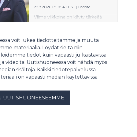
vähäisemmäksi.
22.7.2026 13:10:14 EEST
|
Tiedote
Viime viikkoina on käyty tärkeää
keskustelua vaalirahoituksesta ja sen
merkityksestä yhteiskunnalliseen
päätöksentekoon. Ilman sitä, että
ssa voit lukea tiedotteitamme ja muuta
Suomessa osa vaalirahoituksesta on
me materiaalia. Löydät sieltä niin
julkista, tätä tärkeää
löidemme tiedot kuin vapaasti julkaistavissa
yhteiskunnallista keskustelua ei olisi
 ja videoita. Uutishuoneessa voit nähdä myös
voitu käydä. Valitettavasti
vaalirahoitus on julkista vain
median sisältöjä. Kaikki tiedotepalvelussa
ilmoitusvelvollisten ehdokkaiden
teriaali on vapaasti median käytettävissä.
osalta ja Valtiontalouden
tarkastusviraston mukaan
eduskuntavaaleissa 2023 jopa 56 %
U UUTISHUONEESEEMME
tukisuorituksista jäi hämärän
peittoon. Johtopäätös tästä on
selkeä. Vaalirahoituksen avoimuutta
on lisättävä merkittävästi. Onko
Orpon hallitus valmis siihen vai
tyydytäänkö nykytilaan, jossa