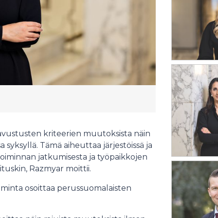
avustusten kriteerien muutoksista näin
syksyllä. Tämä aiheuttaa järjestöissä ja
toiminnan jatkumisesta ja työpaikkojen
ituskin, Razmyar moittii.
oiminta osoittaa perussuomalaisten