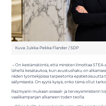
Kuva: Jukka-Pekka Flander / SDP
– On kestämätöntä, että ministeri ilmoittaa STEA-
lähellä kesätaukoa, kun avustushaku on alkamassa 
niiden työntekijöissä tarpeetonta epätietoisuutta 
säilymisestä. On syytä kysyä, onko tämä ollut tarko
Razmyarin mukaan sosiaali- ja terveysministerin t
vaalikampanjan alkaneen toden teolla.