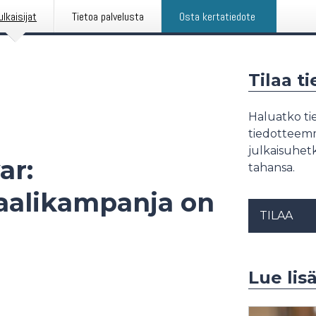
ulkaisijat
Tietoa palvelusta
Osta kertatiedote
Tilaa t
Haluatko tie
tiedotteemme
julkaisuhetk
ar:
tahansa.
aalikampanja on
TILAA
Lue lis