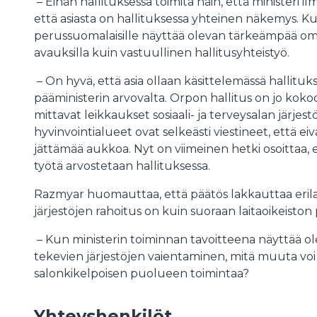
– Eihän hallituksessa toimita näin, että ministeri i
että asiasta on hallituksessa yhteinen näkemys. Ku
perussuomalaisille näyttää olevan tärkeämpää oman 
avauksilla kuin vastuullinen hallitusyhteistyö.
– On hyvä, että asia ollaan käsittelemässä hallituk
pääministerin arvovalta. Orpon hallitus on jo kok
mittavat leikkaukset sosiaali- ja terveysalan järje
hyvinvointialueet ovat selkeästi viestineet, että e
jättämää aukkoa. Nyt on viimeinen hetki osoittaa
työtä arvostetaan hallituksessa.
Razmyar huomauttaa, että päätös lakkauttaa eril
järjestöjen rahoitus on kuin suoraan laitaoikeiston p
– Kun ministerin toiminnan tavoitteena näyttää o
tekevien järjestöjen vaientaminen, mitä muuta voi 
salonkikelpoisen puolueen toimintaa?
Yhteyshenkilöt