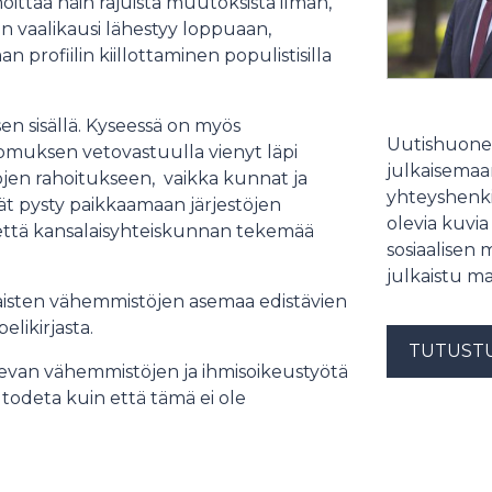
lmoittaa näin rajuista muutoksista ilman,
n vaalikausi lähestyy loppuaan,
profiilin kiillottaminen populistisilla
sen sisällä. Kyseessä on myös
Uutishuonee
oomuksen vetovastuulla vienyt läpi
julkaisemaam
stöjen rahoitukseen, vaikka kunnat ja
yhteyshenki
ivät pysty paikkaamaan järjestöjen
olevia kuvia
, että kansalaisyhteiskunnan tekemää
sosiaalisen 
julkaistu ma
aisten vähemmistöjen asemaa edistävien
elikirjasta.
TUTUST
levan vähemmistöjen ja ihmisoikeustyötä
todeta kuin että tämä ei ole