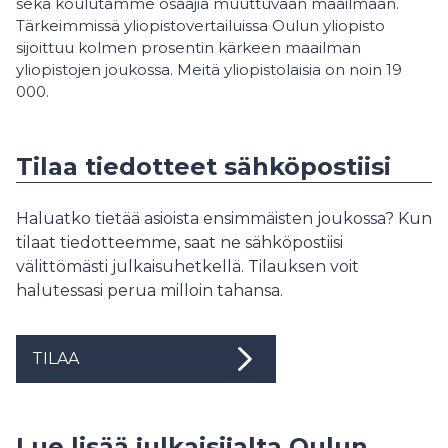
sekä koulutamme osaajia muuttuvaan maailmaan.
Tärkeimmissä yliopistovertailuissa Oulun yliopisto
sijoittuu kolmen prosentin kärkeen maailman
yliopistojen joukossa. Meitä yliopistolaisia on noin 19
000.
Tilaa tiedotteet sähköpostiisi
Haluatko tietää asioista ensimmäisten joukossa? Kun
tilaat tiedotteemme, saat ne sähköpostiisi
välittömästi julkaisuhetkellä. Tilauksen voit
halutessasi perua milloin tahansa.
TILAA
Lue lisää julkaisijalta Oulun