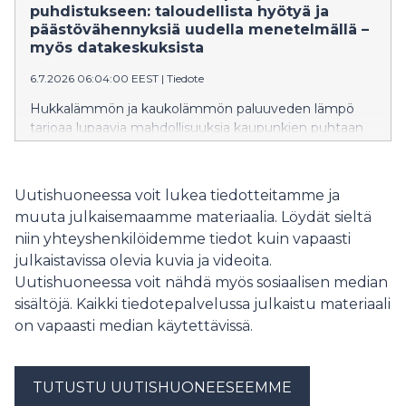
puhdistukseen: taloudellista hyötyä ja
päästövähennyksiä uudella menetelmällä –
myös datakeskuksista
6.7.2026 06:04:00 EEST
|
Tiedote
Hukkalämmön ja kaukolämmön paluuveden lämpö
tarjoaa lupaavia mahdollisuuksia kaupunkien puhtaan
siirtymän edistämiseen. Oulun yliopiston Kavereno-
tutkimushankkeen tulosten mukaan energiayhtiön
vuosittainen liiketulos voi parhaimmillaan kasvaa lähes
Uutishuoneessa voit lukea tiedotteitamme ja
40 prosenttia, samalla kun hiilidioksidipäästöt
muuta julkaisemaamme materiaalia. Löydät sieltä
vähenevät noin kolmanneksen.
niin yhteyshenkilöidemme tiedot kuin vapaasti
julkaistavissa olevia kuvia ja videoita.
Uutishuoneessa voit nähdä myös sosiaalisen median
sisältöjä. Kaikki tiedotepalvelussa julkaistu materiaali
on vapaasti median käytettävissä.
TUTUSTU UUTISHUONEESEEMME