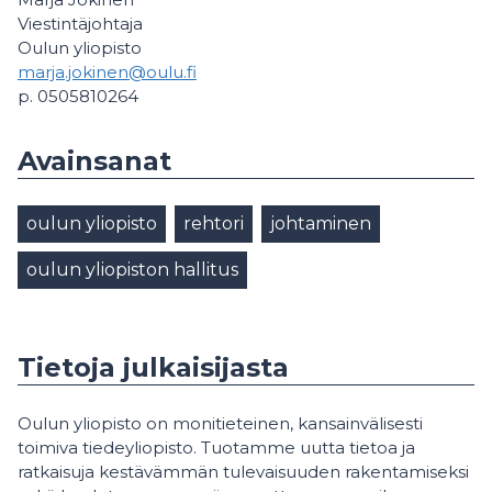
Viestintäjohtaja
Oulun yliopisto
marja.jokinen@oulu.fi
p. 0505810264
Avainsanat
oulun yliopisto
rehtori
johtaminen
oulun yliopiston hallitus
Tietoja julkaisijasta
Oulun yliopisto on monitieteinen, kansainvälisesti
toimiva tiedeyliopisto. Tuotamme uutta tietoa ja
ratkaisuja kestävämmän tulevaisuuden rakentamiseksi