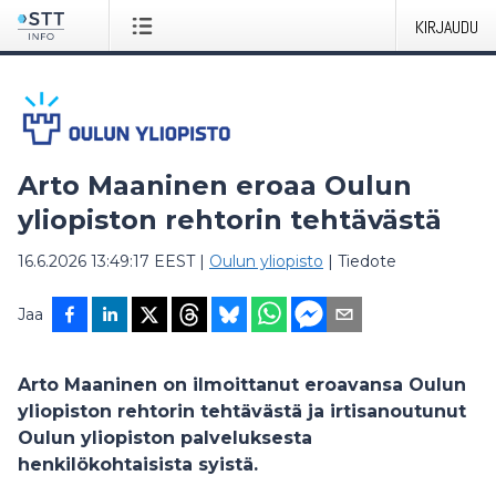
KIRJAUDU
Arto Maaninen eroaa Oulun
yliopiston​ rehtorin tehtävästä​
16.6.2026 13:49:17 EEST
|
Oulun yliopisto
|
Tiedote
Jaa
Arto Maaninen on ilmoittanut eroavansa Oulun
yliopiston rehtorin tehtävästä ja irtisanoutunut
Oulun yliopiston palveluksesta
henkilökohtaisista syistä.