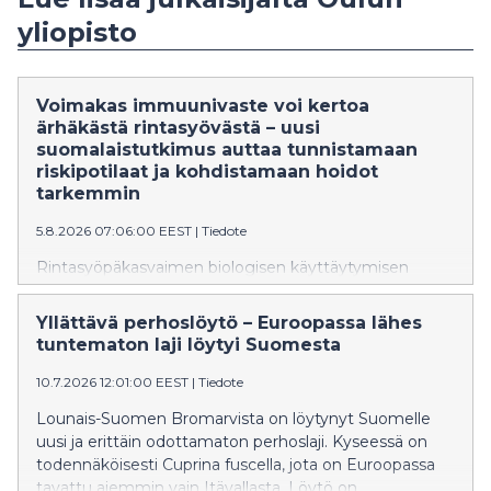
yliopisto
Voimakas immuunivaste voi kertoa
ärhäkästä rintasyövästä – uusi
suomalaistutkimus auttaa tunnistamaan
riskipotilaat ja kohdistamaan hoidot
tarkemmin
5.8.2026 07:06:00 EEST
|
Tiedote
Rintasyöpäkasvaimen biologisen käyttäytymisen
mittaaminen auttaa tunnistamaan jo varhaisessa
vaiheessa ne potilaat, joiden sairaus on erityisen
Yllättävä perhoslöytö – Euroopassa lähes
aggressiivinen. Oulun yliopiston tutkimus tarjoaa
tuntematon laji löytyi Suomesta
pohjan uudenlaiselle biomarkkeripaneelille, jonka avulla
tehokkaimmat hoidot voidaan kohdentaa oikealle
10.7.2026 12:01:00 EEST
|
Tiedote
potilaalle oikeaan aikaan.
Lounais-Suomen Bromarvista on löytynyt Suomelle
uusi ja erittäin odottamaton perhoslaji. Kyseessä on
todennäköisesti Cuprina fuscella, jota on Euroopassa
tavattu aiemmin vain Itävallasta. Löytö on