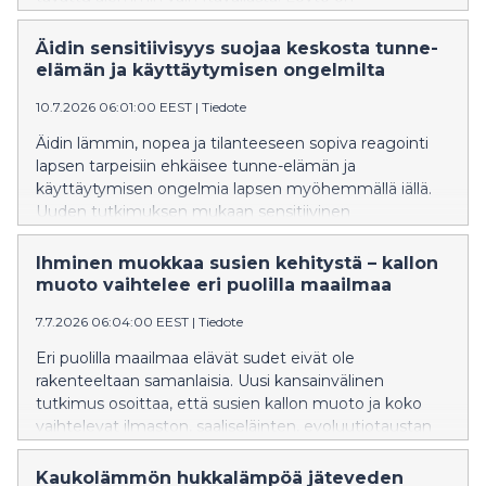
poikkeuksellinen, sillä laji kuuluu alaheimoon, jota ei ole
aiemmin havaittu Suomessa eikä muuallakaan
Äidin sensitiivisyys suojaa keskosta tunne-
Pohjois-Euroopassa.
elämän ja käyttäytymisen ongelmilta
10.7.2026 06:01:00 EEST
|
Tiedote
Äidin lämmin, nopea ja tilanteeseen sopiva reagointi
lapsen tarpeisiin ehkäisee tunne-elämän ja
käyttäytymisen ongelmia lapsen myöhemmällä iällä.
Uuden tutkimuksen mukaan sensitiivinen
vuorovaikutus suojaa etenkin ennenaikaisesti
syntyneitä.
Ihminen muokkaa susien kehitystä – kallon
muoto vaihtelee eri puolilla maailmaa
7.7.2026 06:04:00 EEST
|
Tiedote
Eri puolilla maailmaa elävät sudet eivät ole
rakenteeltaan samanlaisia. Uusi kansainvälinen
tutkimus osoittaa, että susien kallon muoto ja koko
vaihtelevat ilmaston, saaliseläinten, evoluutiotaustan
sekä yhä enemmän myös ihmisen vaikutuksen
mukaan.
Kaukolämmön hukkalämpöä jäteveden