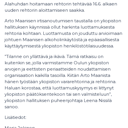
Alahuhdan hoitamaan rehtorin tehtävää 16.6. alkaen
uuden rehtorin aloittamiseen saakka.​
Arto Maanisen irtisanoutumisen taustalla on yliopiston
hallituksen käynnissä ollut harkinta luottamuksesta
rehtoria kohtaan. Luottamusta on jouduttu arvioimaan
johtuen Maanisen alkoholinkäytöstä ja epäasiallisesta
käyttäytymisestä yliopiston henkilöstötilaisuudessa.​
”Tilanne on yllättävä ja ikävä. Tämä ratkaisu on
kuitenkin se, jolla varmistamme Oulun yliopiston
arvojen ja eettisten periaatteiden noudattamisen
organisaation kaikilla tasoilla. Kiitän Arto Maanista
hänen työstään yliopiston vararehtorina ja rehtorina.
Haluan korostaa, että luottamuskysymys ei liittynyt
yliopiston päätöksentekoon tai sen valmisteluun”,
yliopiston hallituksen puheenjohtaja Leena Nissilä
sanoo.
Lisätiedot:
Marja Jokinen