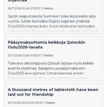
ohjelmaa
28.7.2026 13:40:21 EEST
|
Tiedote
Jazzin saapumisesta Suomeen tulee kuluneeksi sata
vuotta. Juhlan kunniaksi Elojazz laajenee yhdessä
Oulu2026:n kanssa koko Oulun keskustan kattavaksi
nelipäiväiseksi Elojazz Villageksi eli jazzkyläksi 30.7.–2.8.
Pääsymaksuttomia keikkoja Qstockin
Oulu2026-lavalla
20.7.2026 12:55:49 EEST
|
Tiedote
Tulevana viikonloppuna Qstock tarjoaa myös kaikille
avointa ohjelmaa. Ikärajaton ja pääsymaksuton
Oulu2026-lava sijaitsee Linnansaaressa ennen
festivaalialueen portteja, joten ohjelmasta pääsee
nauttimaan myös ilman festarilippua. Qstock onkin
myyty loppuun ennakkoon jo kolmannentoista kerran
A thousand metres of tablecloth have been
peräkkäin. Oulu2026-lavan yhteydessä on
laid out for friendship
anniskelualue (K-18), wc:t ja ruokapalveluita.
16.7.2026 09:00:00 EEST
|
Tiedote