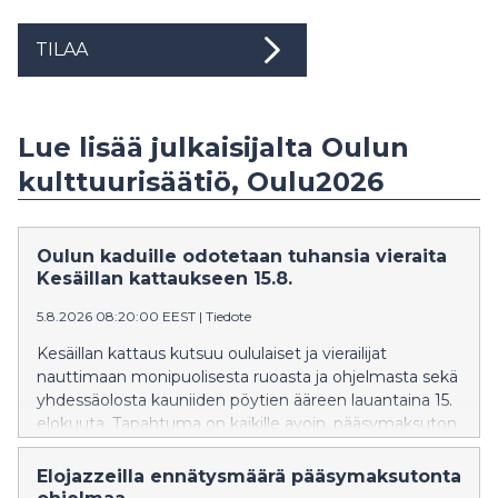
TILAA
Lue lisää julkaisijalta Oulun
kulttuurisäätiö, Oulu2026
Oulun kaduille odotetaan tuhansia vieraita
Kesäillan kattaukseen 15.8.
5.8.2026 08:20:00 EEST
|
Tiedote
Kesäillan kattaus kutsuu oululaiset ja vierailijat
nauttimaan monipuolisesta ruoasta ja ohjelmasta sekä
yhdessäolosta kauniiden pöytien ääreen lauantaina 15.
elokuuta. Tapahtuma on kaikille avoin, pääsymaksuton
ja ikärajaton. Tapahtuma tuo muutoksia
liikennejärjestelyihin Oulun keskustassa.
Elojazzeilla ennätysmäärä pääsymaksutonta