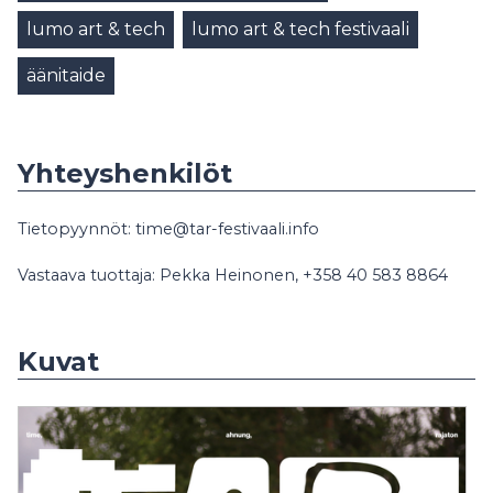
lumo art & tech
lumo art & tech festivaali
äänitaide
Yhteyshenkilöt
Tietopyynnöt: time@tar-festivaali.info
Vastaava tuottaja: Pekka Heinonen, +358 40 583 8864
Kuvat