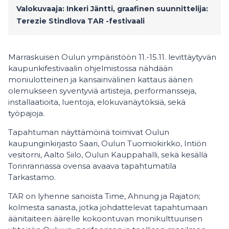
Valokuvaaja: Inkeri Jäntti, graafinen suunnittelija:
Terezie Stindlova
TAR -festivaali
Marraskuisen Oulun ympäristöön 11.-15.11. levittäytyvän
kaupunkifestivaalin ohjelmistossa nähdään
moniulotteinen ja kansainvälinen kattaus äänen
olemukseen syventyviä artisteja, performansseja,
installaatioita, luentoja, elokuvanäytöksiä, sekä
työpajoja.
Tapahtuman näyttämöinä toimivat Oulun
kaupunginkirjasto Saari, Oulun Tuomiokirkko, Intiön
vesitorni, Aalto Siilo, Oulun Kauppahalli, sekä kesällä
Torinrannassa ovensa avaava tapahtumatila
Tarkastamo.
TAR on lyhenne sanoista Time, Ahnung ja Rajaton;
kolmesta sanasta, jotka johdattelevat tapahtumaan
äänitaiteen äärelle kokoontuvan monikulttuurisen