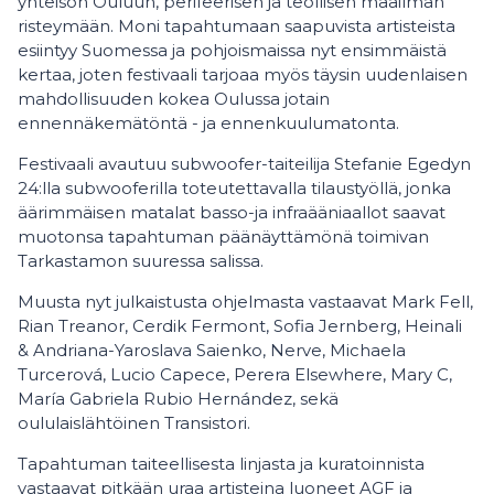
yhteisön Ouluun, perifeerisen ja teollisen maailman
risteymään. Moni tapahtumaan saapuvista artisteista
esiintyy Suomessa ja pohjoismaissa nyt ensimmäistä
kertaa, joten festivaali tarjoaa myös täysin uudenlaisen
mahdollisuuden kokea Oulussa jotain
ennennäkemätöntä - ja ennenkuulumatonta.
Festivaali avautuu subwoofer-taiteilija Stefanie Egedyn
24:lla subwooferilla toteutettavalla tilaustyöllä, jonka
äärimmäisen matalat basso-ja infraääniaallot saavat
muotonsa tapahtuman päänäyttämönä toimivan
Tarkastamon suuressa salissa.
Muusta nyt julkaistusta ohjelmasta vastaavat Mark Fell,
Rian Treanor, Cerdik Fermont, Sofia Jernberg, Heinali
& Andriana-Yaroslava Saienko, Nerve, Michaela
Turcerová, Lucio Capece, Perera Elsewhere, Mary C,
María Gabriela Rubio Hernández, sekä
oululaislähtöinen Transistori.
Tapahtuman taiteellisesta linjasta ja kuratoinnista
vastaavat pitkään uraa artisteina luoneet AGF ja