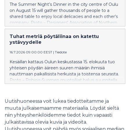
The Summer Night’s Dinner in the city centre of Oulu
on August 15 will gather thousands of people to a
shared table to enjoy local delicacies and each other’s
company. Proto – Designers' Association of Northern
Finland aspired to create a kilometer-long tablecloth
as unique as the event itself.
Tuhat metriä pöytäliinaa on katettu
ystävyydelle
16.7.2026 09:00:00 EEST
|
Tiedote
Kesäillan kattaus Oulun keskustassa 15. elokuuta tuo
yhteisen pöydän ääreen suuren määrän ihmisiä
nauttimaan paikallisista herkuista ja toistensa seurasta.
Proto – Pohjois-Suomen muotoilijat halusi suunnitella
kilometrin matkalle yhtä ainutlaatuisen pöytäliinan kuin
koko tapahtuma on.
Uutishuoneessa voit lukea tiedotteitamme ja
muuta julkaisemaamme materiaalia. Löydät sieltä
niin yhteyshenkilöidemme tiedot kuin vapaasti
julkaistavissa olevia kuvia ja videoita.
Uutishuoneessa voit nähdä myös sosiaalisen median