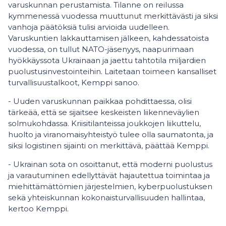
varuskunnan perustamista. Tilanne on reilussa
kymmenessä vuodessa muuttunut merkittävästi ja siksi
vanhoja päätöksiä tulisi arvioida uudelleen.
Varuskuntien lakkauttamisen jälkeen, kahdessatoista
vuodessa, on tullut NATO-jäsenyys, naapurimaan
hyökkäyssota Ukrainaan ja jaettu tahtotila miljardien
puolustusinvestointeihin. Laitetaan toimeen kansalliset
turvallisuustalkoot, Kemppi sanoo.
- Uuden varuskunnan paikkaa pohdittaessa, olisi
tärkeää, että se sijaitsee keskeisten liikenneväylien
solmukohdassa. Kriisitilanteissa joukkojen liikuttelu,
huolto ja viranomaisyhteistyö tulee olla saumatonta, ja
siksi logistinen sijainti on merkittävä, päättää Kemppi.
- Ukrainan sota on osoittanut, että moderni puolustus
ja varautuminen edellyttävät hajautettua toimintaa ja
miehittämättömien järjestelmien, kyberpuolustuksen
sekä yhteiskunnan kokonaisturvallisuuden hallintaa,
kertoo Kemppi.