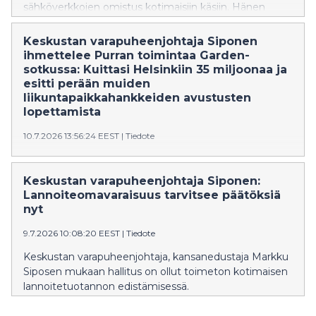
sähköverkkojen omistus kotimaisiin käsiin. Hänen
mukaansa sähköverkot ovat kriittistä infrastruktuuria,
jonka omistuksella on merkitystä Suomen
Keskustan varapuheenjohtaja Siponen
turvallisuudelle ja huoltovarmuudelle.
ihmettelee Purran toimintaa Garden-
sotkussa: Kuittasi Helsinkiin 35 miljoonaa ja
esitti perään muiden
liikuntapaikkahankkeiden avustusten
lopettamista
10.7.2026 13:56:24 EEST
|
Tiedote
Siposen mukaan Purra ei ole edelleenkään vastannut
kysymykseen siitä, mitä perussuomalaiset sai
Keskustan varapuheenjohtaja Siponen:
kehysriihen lehmänkaupoissa, jossa Gardenin-
Lannoiteomavaraisuus tarvitsee päätöksiä
avustuksesta sovittiin.
nyt
9.7.2026 10:08:20 EEST
|
Tiedote
Keskustan varapuheenjohtaja, kansanedustaja Markku
Siposen mukaan hallitus on ollut toimeton kotimaisen
lannoitetuotannon edistämisessä.