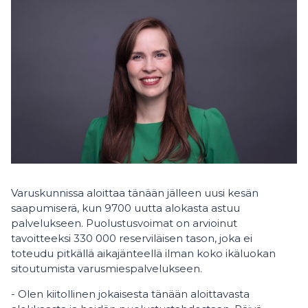
Varuskunnissa aloittaa tänään jälleen uusi kesän
saapumiserä, kun 9700 uutta alokasta astuu
palvelukseen. Puolustusvoimat on arvioinut
tavoitteeksi 330 000 reserviläisen tason, joka ei
toteudu pitkällä aikajänteellä ilman koko ikäluokan
sitoutumista varusmiespalvelukseen.
- Olen kiitollinen jokaisesta tänään aloittavasta