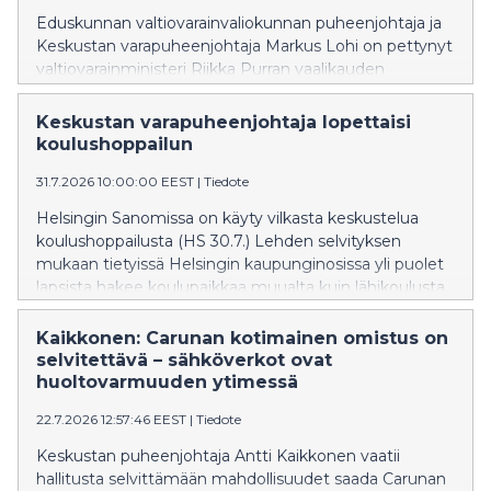
Eduskunnan valtiovarainvaliokunnan puheenjohtaja ja
Keskustan varapuheenjohtaja Markus Lohi on pettynyt
valtiovarainministeri Riikka Purran vaalikauden
viimeiseen budjettiehdotukseen. Lohen mukaan
ehdotus ei katkaise Suomen velkaantumista, vaan
Keskustan varapuheenjohtaja lopettaisi
siirtää välttämättömiä päätöksiä seuraavan hallituksen
koulushoppailun
tehtäväksi.
31.7.2026 10:00:00 EEST
|
Tiedote
Helsingin Sanomissa on käyty vilkasta keskustelua
koulushoppailusta (HS 30.7.) Lehden selvityksen
mukaan tietyissä Helsingin kaupunginosissa yli puolet
lapsista hakee koulupaikkaa muualta kuin lähikoulusta.
Kaikkonen: Carunan kotimainen omistus on
selvitettävä – sähköverkot ovat
huoltovarmuuden ytimessä
22.7.2026 12:57:46 EEST
|
Tiedote
Keskustan puheenjohtaja Antti Kaikkonen vaatii
hallitusta selvittämään mahdollisuudet saada Carunan