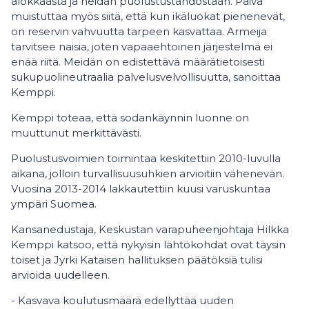
alokkaasta ja heidän puolustustahdostaan. Päivä
muistuttaa myös siitä, että kun ikäluokat pienenevät,
on reservin vahvuutta tarpeen kasvattaa. Armeija
tarvitsee naisia, joten vapaaehtoinen järjestelmä ei
enää riitä. Meidän on edistettävä määrätietoisesti
sukupuolineutraalia palvelusvelvollisuutta, sanoittaa
Kemppi.
Kemppi toteaa, että sodankäynnin luonne on
muuttunut merkittävästi.
Puolustusvoimien toimintaa keskitettiin 2010-luvulla
aikana, jolloin turvallisuusuhkien arvioitiin vähenevän.
Vuosina 2013-2014 lakkautettiin kuusi varuskuntaa
ympäri Suomea.
Kansanedustaja, Keskustan varapuheenjohtaja Hilkka
Kemppi katsoo, että nykyisin lähtökohdat ovat täysin
toiset ja Jyrki Kataisen hallituksen päätöksiä tulisi
arvioida uudelleen.
- Kasvava koulutusmäärä edellyttää uuden