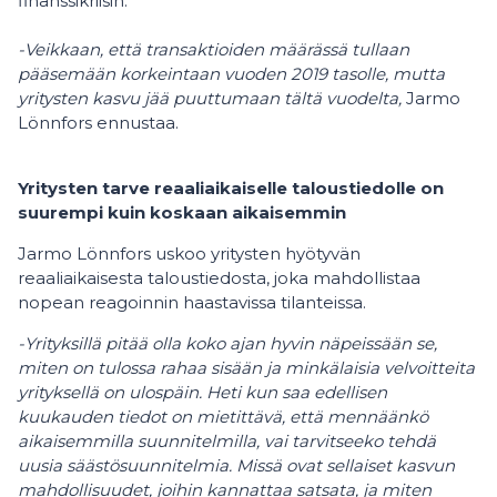
finanssikriisin.
-Veikkaan, että transaktioiden määrässä tullaan
pääsemään korkeintaan vuoden 2019 tasolle, mutta
yritysten kasvu jää puuttumaan tältä vuodelta,
Jarmo
Lönnfors ennustaa.
Yritysten tarve reaaliaikaiselle taloustiedolle on
suurempi kuin koskaan aikaisemmin
Jarmo Lönnfors uskoo yritysten hyötyvän
reaaliaikaisesta taloustiedosta, joka mahdollistaa
nopean reagoinnin haastavissa tilanteissa.
-Yrityksillä pitää olla koko ajan hyvin näpeissään se,
miten on tulossa rahaa sisään ja minkälaisia velvoitteita
yrityksellä on ulospäin. Heti kun saa edellisen
kuukauden tiedot on mietittävä, että mennäänkö
aikaisemmilla suunnitelmilla, vai tarvitseeko tehdä
uusia säästösuunnitelmia. Missä ovat sellaiset kasvun
mahdollisuudet, joihin kannattaa satsata, ja miten