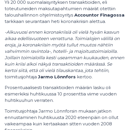
Yli 20 000 suomalaisyrityksen transaktioiden, eli
toteutuneiden maksutapahtumien määrät otettiin
taloushallinnon ohjelmistoyritys
Accountor Finagossa
tarkkaan seurantaan heti koronakriisin alettua.
-Alkuvuosi ennen koronakriisiä oli vielä hyvän kasvun
aikaa edellisvuoteen verrattuna. Toimialojen välillä on
eroja, ja koronakriisin myötä tullut muutos nähtiin
vahvimmin ravintola-, hotelli- ja majoitustoimialoilla.
Joillain toimialoilla kesti useamman kuukauden, ennen
kuin kriisi alkoi näkyä transaktioiden määrässä. Se
kertoi siitä, että oli vielä tilauskantaa, jota tehtiin,
toimitusjohtaja
Jarmo Lönnfors
kertoo.
Prosentuaalisesti transaktioiden määrän lasku oli
esimerkiksi huhtikuussa 10 prosenttia viime vuoden
huhtikuuhun verraten.
Toimitusjohtaja Jarmo Lönnforsin mukaan jatkon
ennustaminen huhtikuusta 2020 eteenpäin on ollut
vaikeampaa kuin kertaakaan sitten vuoden 2008