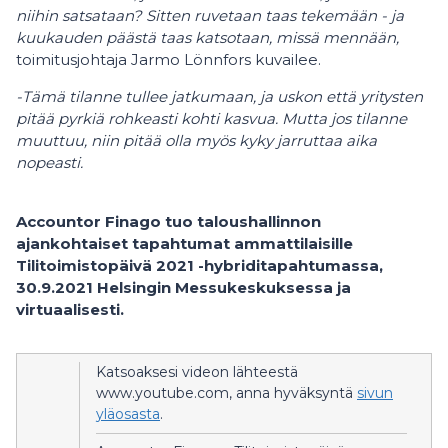
niihin satsataan? Sitten ruvetaan taas tekemään - ja
kuukauden päästä taas katsotaan, missä mennään,
toimitusjohtaja Jarmo Lönnfors kuvailee.
-Tämä tilanne tullee jatkumaan, ja uskon että yritysten
pitää pyrkiä rohkeasti kohti kasvua. Mutta jos tilanne
muuttuu, niin pitää olla myös kyky jarruttaa aika
nopeasti.
Accountor Finago tuo taloushallinnon
ajankohtaiset tapahtumat ammattilaisille
Tilitoimistopäivä 2021 -hybriditapahtumassa,
30.9.2021 Helsingin Messukeskuksessa ja
virtuaalisesti.
Katsoaksesi videon lähteestä
www.youtube.com, anna hyväksyntä
sivun
yläosasta
.