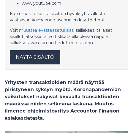
www.youtube.com
Katsomalla ulkoista sisältöä hyväksyt sisällöstä
vastaavan kolmannen osapuolen käyttöehdot.
Voit
muuttaa evästeasetuksiasi
salliaksesi tällaiset
sisällöt jatkossa tai voit klikata alla olevaa nappia
salliaksesi vain tämän tiedotteen sisällön.
NÄYTÄ SISÄLTÖ
Yritysten transaktioiden määrä näyttää
piristyneen syksyn myötä. Koronapandemian
vaikutukset näkyivät keväällä transaktioiden
määrässä niiden selkeänä laskuna. Muutos
ilmenee ohjelmistoyritys Accountor Finagon
asiakasdatasta.