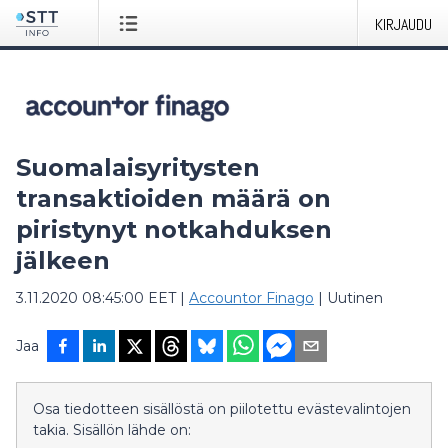
KIRJAUDU
Suomalaisyritysten
transaktioiden määrä on
piristynyt notkahduksen
jälkeen
3.11.2020 08:45:00 EET
|
Accountor Finago
|
Uutinen
Jaa
Osa tiedotteen sisällöstä on piilotettu evästevalintojen
takia. Sisällön lähde on: