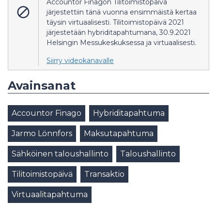
Accountor Finagon Tilitoimistopäivä
järjestettiin tänä vuonna ensimmäistä kertaa
täysin virtuaalisesti. Tilitoimistopäivä 2021
järjestetään hybriditapahtumana, 30.9.2021
Helsingin Messukeskuksessa ja virtuaalisesti.
Siirry videokanavalle
Avainsanat
Accountor Finago
Hybriditapahtuma
Jarmo Lönnfors
Maksutapahtuma
Sähköinen taloushallinto
Taloushallinto
Tilitoimistopäivä
Transaktio
Virtuaalitapahtuma