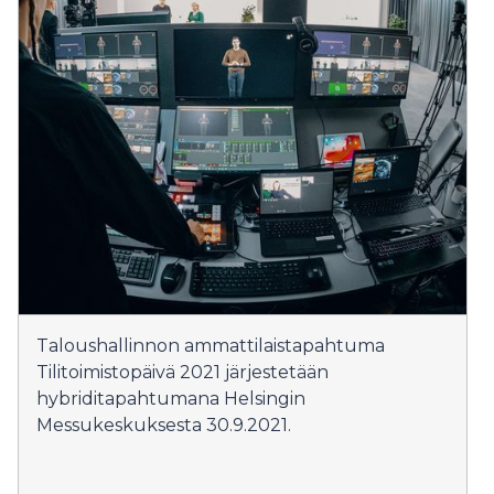
Taloushallinnon ammattilaistapahtuma
Tilitoimistopäivä 2021 järjestetään
hybriditapahtumana Helsingin
Messukeskuksesta 30.9.2021.