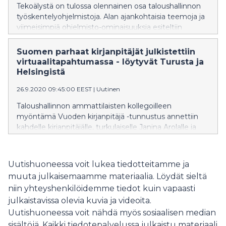
Tekoälystä on tulossa olennainen osa taloushallinnon
työskentelyohjelmistoja. Alan ajankohtaisia teemoja ja
viimeisimpiä ohjelmisto-ominaisuuksia esiteltiin
Accountor Finagon Tilitoimistopäivä-
virtuaalitapahtumassa, johon osallistui lähes 1000
Suomen parhaat kirjanpitäjät julkistettiin
ammattilaista.
virtuaalitapahtumassa - löytyvät Turusta ja
Helsingistä
26.9.2020 09:45:00 EEST
|
Uutinen
Taloushallinnon ammattilaisten kollegoilleen
myöntämä Vuoden kirjanpitäjä -tunnustus annettiin
kahdelle kirjanpitäjälle, turkulaiselle Janina Arolalle ja
helsinkiläiselle Helena Hoville. Tunnustus jaettiin
perjantaina virtuaalisesti järjestetyssä Accountor
Finagon Tilitoimistopäivässä.
Uutishuoneessa voit lukea tiedotteitamme ja
muuta julkaisemaamme materiaalia. Löydät sieltä
niin yhteyshenkilöidemme tiedot kuin vapaasti
julkaistavissa olevia kuvia ja videoita.
Uutishuoneessa voit nähdä myös sosiaalisen median
sisältöjä. Kaikki tiedotepalvelussa julkaistu materiaali