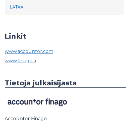
LATAA
Linkit
www.accountor.com
www.finago.fi
Tietoja julkaisijasta
Accountor Finago