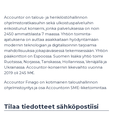
Accountor on talous- ja henkilöstöhallinnon
ohjelmistoratkaisuihin sekä ulkoistuspalveluihin
erikoistunut konserni, jonka palveluksessa on noin
2450 ammattilaista 7 maassa. Yhtiön toiminta-
ajatuksena on auttaa asiakkaitaan hyödyntämään
modernin teknologian ja digitalisoinnin tarjoamia
mahdollisuuksia jokapäiväisessä tekemisessään. Yhtiön
pääkonttori on Espoossa. Suomen lisäksi yhtiö toimii
Ruotsissa, Norjassa, Tanskassa, Hollannissa, Venäjällä ja
Ukrainassa. Accountor-konsernin liikevaihto vuonna
2019 oli 245 M€.
Accountor Finago on kotimainen taloushallinnon
ohjelmistoyritys ja osa Accountorin SME-liiketoimintaa.
Tilaa tiedotteet sähköpostiisi