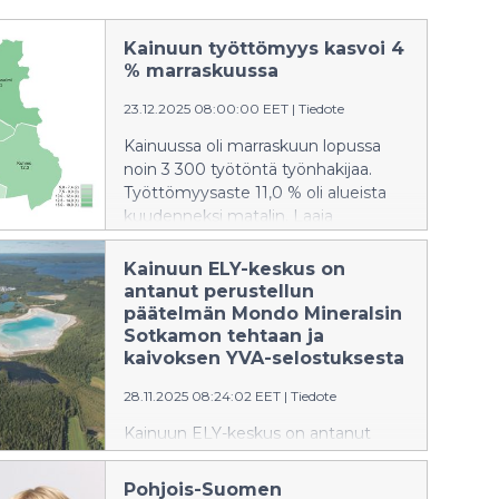
Kainuun työttömyys kasvoi 4
% marraskuussa
23.12.2025 08:00:00 EET
|
Tiedote
Kainuussa oli marraskuun lopussa
noin 3 300 työtöntä työnhakijaa.
Työttömyysaste 11,0 % oli alueista
kuudenneksi matalin. Laaja
työttömyys pieneni alueista eniten,
9 %. Työvoiman saatavuus on
Kainuun ELY-keskus on
kohentunut väliaikaisesti, kun
antanut perustellun
työpaikkojen määrä on supistunut
päätelmän Mondo Mineralsin
matalasuhdanteen takia.
Sotkamon tehtaan ja
kaivoksen YVA-selostuksesta
28.11.2025 08:24:02 EET
|
Tiedote
Kainuun ELY-keskus on antanut
perustellun päätelmän Mondo
Minerals B.V. Branch Finlandin
Pohjois-Suomen