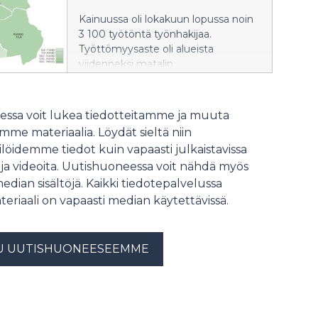
arviointiselostuksesta.
Kainuussa oli lokakuun lopussa noin
Arviointiselostuksen katsotaan
3 100 työtöntä työnhakijaa.
oleellisin osin täyttävän YVA-lain ja -
Työttömyysaste oli alueista
asetuksen sisältövaatimukset.
viidenneksi matalin.
Perustellussa päätelmässä erityistä
Pitkäaikaistyöttömiä oli lähes
huomiota kiinnitettiin luonnon
kolmasosa työttömistä. Avoimia
monimuotoisuuteen, maisemaan ja
työpaikkoja ilmoitettiin edellisvuotta
vesistöihin kohdistuviin vaikutuksiin
ssa voit lukea tiedotteitamme ja muuta
vähemmän.
sekä yhteisvaikutuksiin muiden
me materiaalia. Löydät sieltä niin
tuulivoimahankkeiden kanssa.
löidemme tiedot kuin vapaasti julkaistavissa
Lisäksi siinä korostettiin
 ja videoita. Uutishuoneessa voit nähdä myös
lieventämistoimenpiteiden
median sisältöjä. Kaikki tiedotepalvelussa
tärkeyttä.
teriaali on vapaasti median käytettävissä.
U UUTISHUONEESEEMME