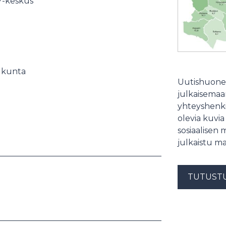
Y-keskus
 kunta
Uutishuonee
julkaisemaam
yhteyshenki
olevia kuvia
sosiaalisen 
julkaistu ma
TUTUST