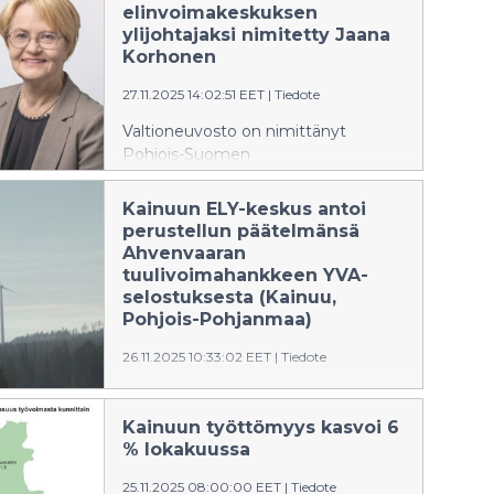
(aiemmin Elementis Minerals)
elinvoimakeskuksen
Sotkamon tehdas- ja kaivosalueen
ylijohtajaksi nimitetty Jaana
kaivannaisjätteiden ja vesienhallinta -
Korhonen
hankkeen ympäristövaikutusten
27.11.2025 14:02:51 EET
|
Tiedote
arviointiselostuksesta.
Valtioneuvosto on nimittänyt
Pohjois-Suomen
elinvoimakeskuksen
ylijohtajaksi Jaana Korhosen
Kainuun ELY-keskus antoi
ajalle 1.1.2026–31.12.2030.
perustellun päätelmänsä
Ahvenvaaran
tuulivoimahankkeen YVA-
selostuksesta (Kainuu,
Pohjois-Pohjanmaa)
26.11.2025 10:33:02 EET
|
Tiedote
Kainuun ELY-keskus on antanut
YVA-lain mukaisen perustellun
Kainuun työttömyys kasvoi 6
päätelmän Solarwind Finland Oy:n
% lokakuussa
Ahvenvaaran tuulivoimahankkeen
ympäristövaikutusten
25.11.2025 08:00:00 EET
|
Tiedote