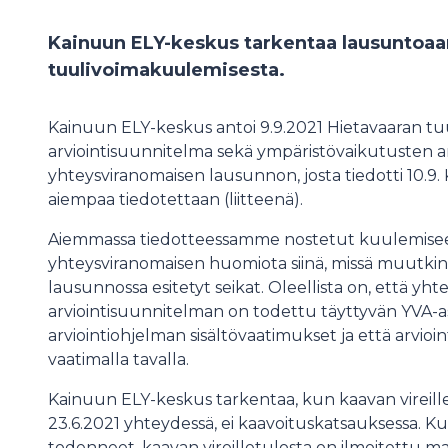
Kainuun ELY-keskus tarkentaa lausuntoaa
tuulivoimakuulemisesta.
Kainuun ELY-keskus antoi 9.9.2021 Hietavaaran tu
arviointisuunnitelma sekä ympäristövaikutusten a
yhteysviranomaisen lausunnon, josta tiedotti 10.9
aiempaa tiedotettaan (liitteenä).
Aiemmassa tiedotteessamme nostetut kuulemiseen 
yhteysviranomaisen huomiota siinä, missä muutki
lausunnossa esitetyt seikat. Oleellista on, että y
arviointisuunnitelman on todettu täyttyvän YVA-a
arviointiohjelman sisältövaatimukset ja että arvioi
vaatimalla tavalla.
Kainuun ELY-keskus tarkentaa, kun kaavan virei
23.6.2021 yhteydessä, ei kaavoituskatsauksessa
todenneet, kaavan vireilletulosta on ilmoitettu m