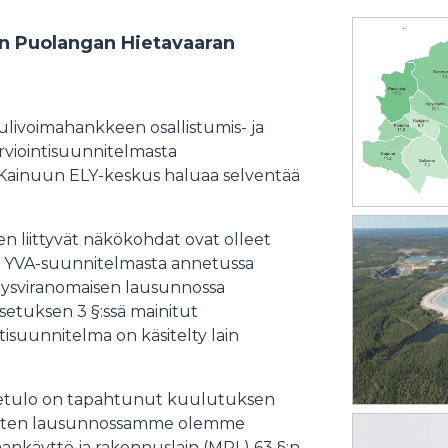
n Puolangan Hietavaaran
ulivoimahankkeen osallistumis- ja
rviointisuunnitelmasta
. Kainuun ELY-keskus haluaa selventää
liittyvät näkökohdat ovat olleet
n YVA-suunnitelmasta annetussa
hteysviranomaisen lausunnossa
setuksen 3 §:ssä mainitut
ntisuunnitelma on käsitelty lain
lletulo on tapahtunut kuulutuksen
. Kuten lausunnossamme olemme
aankäyttö ja rakennuslain (MRL) 63 §:n