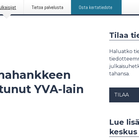
ulkaisijat
Tietoa palvelusta
Osta kertatiedote
Tilaa t
Haluatko tie
tiedotteemme
julkaisuhetk
imahankkeen
tahansa.
tunut YVA-lain
TILAA
Lue lis
keskus