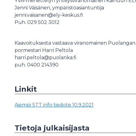
YVA-menettelyn yhteysviranomainen Kainuun EL
Jenni Väisänen, ympäristöasiantuntija
jenni.vaisanen@ely-keskus.fi
Puh. 029 502 3012
Kaavoituksesta vastaava viranomainen Puolangan
pormestari Harri Peltola
harri.peltola@puolanka.fi
puh. 0400 214390
Linkit
Aiempi STT info tiedote 10.9.2021
Tietoja julkaisijasta