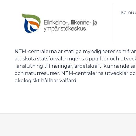
Kainu
NTM-centralerna är statliga myndigheter som fr
att sköta statsförvaltningens uppgifter och utvec
i anslutning till näringar, arbetskraft, kunnande s
och naturresurser. NTM-centralerna utvecklar och
ekologiskt hållbar välfärd.