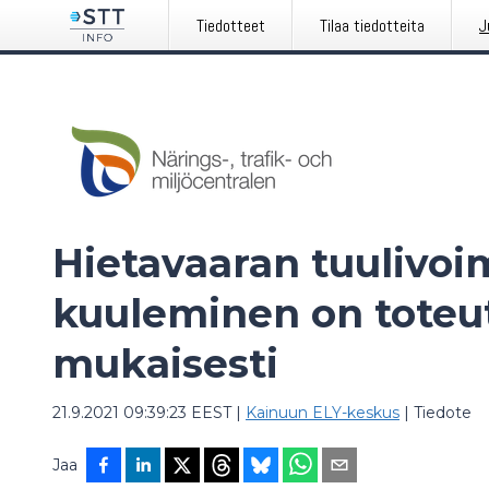
Tiedotteet
Tilaa tiedotteita
J
Hietavaaran tuulivo
kuuleminen on toteu
mukaisesti
21.9.2021 09:39:23 EEST
|
Kainuun ELY-keskus
|
Tiedote
Jaa