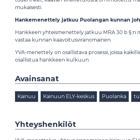
mukaisesti.
Hankemenettely jatkuu Puolangan kunnan joh
Hankkeen yhteismenettely jatkuu MRA 30 b §:n mu
vastaa kunnan kaavoitusviranomainen.
YVA-menettely on osallistava prosessi, joissa kaikil
osallistua hankkeen kulkuun.
Avainsanat
Kainuu
Kainuun ELY-keskus
Puolanka
tu
Yhteyshenkilöt