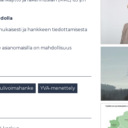
dolla
kaisesti ja hankkeen tiedottamisesta
le asianomaisilla on mahdollisuus
ulivoimahanke
YVA-menettely