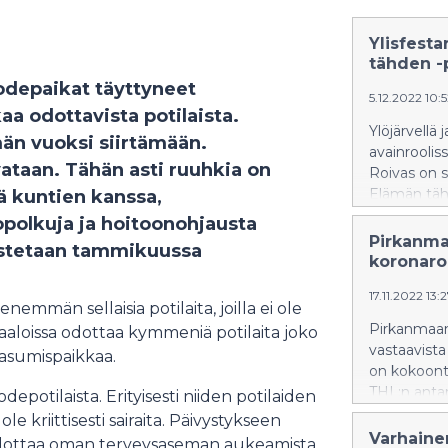
Ylisfesta
tähden -
uodepaikat täyttyneet
5.12.2022 10:
a odottavista potilaista.
Ylöjärvellä 
än vuoksi siirtämään.
avainroolis
rvataan. Tähän asti ruuhkia on
Roivas on s
Elämän tähd
ä kuntien kanssa,
kuinka iso m
opolkuja ja hoitoonohjausta
yhdenvertai
Pirkanma
rustetaan tammikuussa
vaikuttami
koronaro
17.11.2022 13:
nemmän sellaisia potilaita, joilla ei ole
Pirkanmaan 
iraaloissa odottaa kymmeniä potilaita joko
vastaavist
i asumispaikkaa.
on kokoont
THL:n antam
otilaista. Erityisesti niiden potilaiden
ole kriittisesti sairaita. Päivystykseen
Varhaine
i odottaa oman terveysaseman aukeamista.