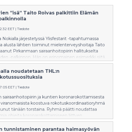
rien ”isä” Taito Roivas palkittiin Elämän
palkinnolla
52:32 EET
|
Tiedote
ja Nokialla järjestetyssä Ylisfestarit -tapahtumassa
sa alusta lähtien toiminut mielenterveyshoitaja Taito
aanut Pirkanmaan sairaanhoitopiirin hallitukselta
en -palkinnon. Hän on erinomainen esimerkki siitä,
erkitys yksittäisellä työntekijällä voi olla ihmisten
suuden edistämisessä ja asenteisiin
alla noudatetaan THL:n
sessa.
kotussuosituksia
27:05 EET
|
Tiedote
sairaanhoitopiirin ja kuntien koronarokottamisesta
a viranomaisista koostuva rokotuskoordinaatioryhmä
unut tänään torstaina. Ryhmä päätti noudattaa
ia ohjeita koronarokottamiseen liittyen.
n tunnistaminen parantaa haimasyövän