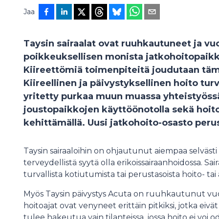
Jaa
Taysin sairaalat ovat ruuhkautuneet ja v
poikkeuksellisen monista jatkohoitopaikka
Kiireettömiä toimenpiteitä joudutaan täm
Kiireellinen ja päivystyksellinen hoito tu
yritetty purkaa muun muassa yhteistyöss
joustopaikkojen käyttöönotolla sekä hoit
kehittämällä. Uusi jatkohoito-osasto pe
Taysin sairaaloihin on ohjautunut aiempaa selvästi e
terveydellistä syytä olla erikoissairaanhoidossa. Sa
turvallista kotiutumista tai perustasoista hoito- ta
Myös Taysin päivystys Acuta on ruuhkautunut vuodep
hoitoajat ovat venyneet erittäin pitkiksi, jotka eivät 
tulee hakeutua vain tilanteissa, jossa hoito ei vo