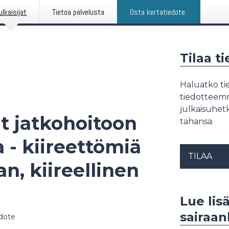
ulkaisijat
Tietoa palvelusta
Osta kertatiedote
Tilaa t
Haluatko tie
tiedotteemme
julkaisuhetk
t jatkohoitoon
tahansa.
a - kiireettömiä
TILAA
n, kiireellinen
Lue lis
sairaan
dote