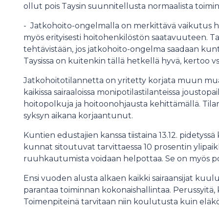
ollut pois Taysin suunnitellusta normaalista toimin
- Jatkohoito-ongelmalla on merkittävä vaikutus he
myös erityisesti hoitohenkilöstön saatavuuteen. 
tehtävistään, jos jatkohoito-ongelma saadaan kunt
Taysissa on kuitenkin tällä hetkellä hyvä, kertoo vs.
Jatkohoitotilannetta on yritetty korjata muun mua
kaikissa sairaaloissa monipotilastilanteissa joustop
hoitopolkuja ja hoitoonohjausta kehittämällä. Tila
syksyn aikana korjaantunut.
Kuntien edustajien kanssa tiistaina 13.12. pidetyssä 
kunnat sitoutuvat tarvittaessa 10 prosentin ylipai
ruuhkautumista voidaan helpottaa. Se on myös poti
Ensi vuoden alusta alkaen kaikki sairaansijat kuul
parantaa toiminnan kokonaishallintaa. Perussyitä, k
Toimenpiteinä tarvitaan niin koulutusta kuin eläk