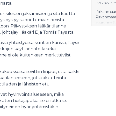
nasta.
16.9.2022 15:
Pirkanmaan 
nkilöstön jaksamiseen ja sitä kautta
Pirkanmaan 
Tays pystyy suoriutumaan omista
suuronnett
oon. Päivystyksen lääkäritilanne
mediaa. Har
 johtajaylilääkäri Eija Tomás Taysista.
ssa yhteistyössä kuntien kanssa, Taysin
aikkojen käyttöönotolla sekä
nne ei ole kuitenkaan merkittävästi
kokouksessa sovittiin linjaus, että kaikki
kkatilanteeseen, jotta akuuteinta
laiden ja läheisten etu.
uvat hyvinvointialueeseen, mikä
uten hoitajapulaa, se ei ratkaise.
öityneiden hyödyntämistäkin.