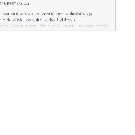
39:18 EEST
|
Kutsu
sairaanhoitopiiri, Sisä-Suomen poliisilaitos ja
pelastuslaitos valmistelivat yhteistä
omuusharjoitusta, johon on kutsuttu mukaan myös
joitus joudutaan valitettavasti peruuttamaan.