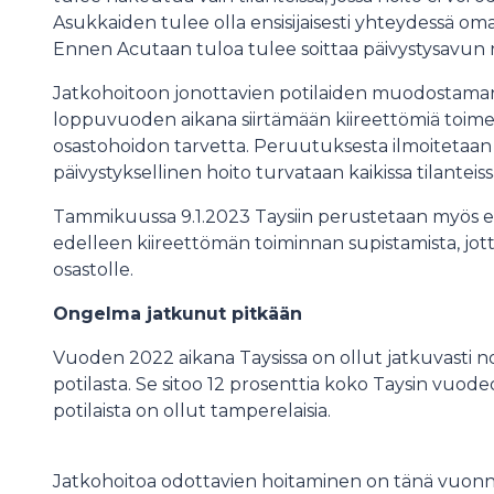
Asukkaiden tulee olla ensisijaisesti yhteydessä 
Ennen Acutaan tuloa tulee soittaa päivystysavun 
Jatkohoitoon jonottavien potilaiden muodostama
loppuvuoden aikana siirtämään kiireettömiä toimenp
osastohoidon tarvetta. Peruutuksesta ilmoitetaan h
päivystyksellinen hoito turvataan kaikissa tilanteiss
Tammikuussa 9.1.2023 Taysiin perustetaan myös eri
edelleen kiireettömän toiminnan supistamista, jott
osastolle.
Ongelma jatkunut pitkään
Vuoden 2022 aikana Taysissa on ollut jatkuvasti n
potilasta. Se sitoo 12 prosenttia koko Taysin vuod
potilaista on ollut tamperelaisia.
Jatkohoitoa odottavien hoitaminen on tänä vuonna