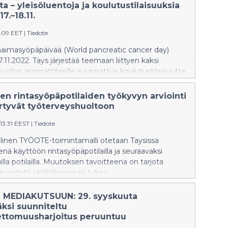
a – yleisöluentoja ja koulutustilaisuuksia
7.–18.11.
1:09 EET
|
Tiedote
aimasyöpäpäivää (World pancreatic cancer day)
7.11.2022. Tays järjestää teemaan liittyen kaksi
ollon ammattilaisille suunnattua koulutustilaisuutta
ekä yleisöluentotilaisuuden perjantaina 18.11.
en tarkoituksena on lisätä sekä ammattilaisten että
en rintasyöpäpotilaiden työkyvyn arviointi
toisuutta haimasyövän oireista ja hoitomuodoista.
iirtyvät työterveyshuoltoon
:13:31 EEST
|
Tiedote
llinen TYÖOTE-toimintamalli otetaan Taysissa
ä käyttöön rintasyöpäpotilailla ja seuraavaksi
illa potilailla. Muutoksen tavoitteena on tarjota
 entistä yksilöllisempää tukea.
 MEDIAKUTSUUN: 29. syyskuuta
äksi suunniteltu
ttomuusharjoitus peruuntuu