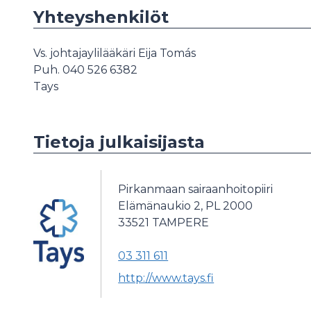
Yhteyshenkilöt
Vs. johtajaylilääkäri Eija Tomás
Puh. 040 526 6382
Tays
Tietoja julkaisijasta
Pirkanmaan sairaanhoitopiiri
Elämänaukio 2, PL 2000
33521
TAMPERE
03 311 611
http://www.tays.fi