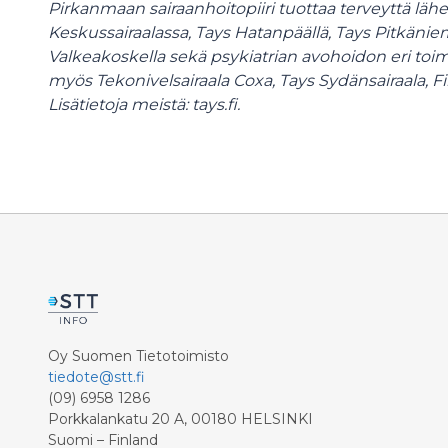
Pirkanmaan sairaanhoitopiiri tuottaa terveyttä lähe
Keskussairaalassa, Tays Hatanpäällä, Tays Pitkänie
Valkeakoskella sekä psykiatrian avohoidon eri toi
myös Tekonivelsairaala Coxa, Tays Sydänsairaala, Fi
Lisätietoja meistä: tays.fi.
Oy Suomen Tietotoimisto
tiedote@stt.fi
(09) 6958 1286
Porkkalankatu 20 A, 00180 HELSINKI
Suomi – Finland