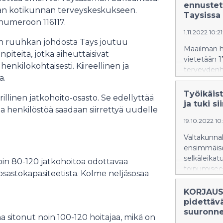
ennustett
oman kotikunnan terveyskeskukseen.
Taysissa 1
numeroon 116117.
1.11.2022 10:2
n ruuhkan johdosta Tays joutuu
Maailman h
iteitä, jotka aiheuttaisivat
vietetään 1
enkilökohtaisesti. Kiireellinen ja
terveydenhu
a.
17.–18.11. s
Tilaisuuksi
Työikäist
llinen jatkohoito-osasto. Se edellyttää
yleisön tie
ja tuki s
a henkilöstöä saadaan siirrettyä uudelle
19.10.2022 10
Valtakunna
ensimmäisen
selkäleikatu
oin 80-120 jatkohoitoa odottavaa
toipumiseen
eosastokapasiteetista. Kolme neljäsosaa
KORJAUS
pidettäv
suuronne
 sitonut noin 100-120 hoitajaa, mikä on