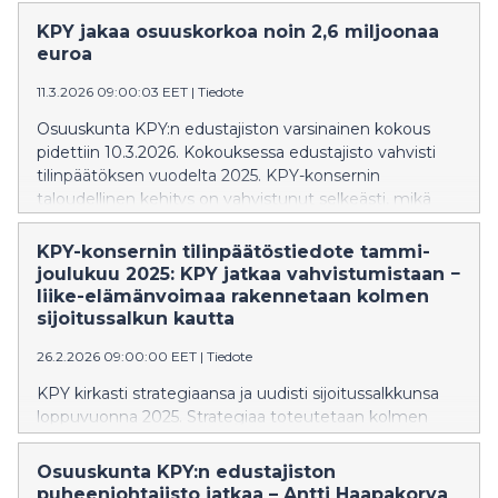
strategiaa ja sijoitustoiminnan uudistumista. Osana
vuosikertomusta julkaistaan myös ensimmäistä kertaa
KPY jakaa osuuskorkoa noin 2,6 miljoonaa
vastuullisuusraportti, joka kokoaa konsernin
euroa
vastuullisuustyön yhdeksi kokonaisuudeksi.
11.3.2026 09:00:03 EET
|
Tiedote
Osuuskunta KPY:n edustajiston varsinainen kokous
pidettiin 10.3.2026. Kokouksessa edustajisto vahvisti
tilinpäätöksen vuodelta 2025. KPY-konsernin
taloudellinen kehitys on vahvistunut selkeästi, mikä
näkyy niin tuloksessa kuin konsernin parantuneessa
taloudellisessa asemassa. Ensimmäistä kertaa
KPY-konsernin tilinpäätöstiedote tammi-
tilinpäätöstiedotteessa julkaistu KPY:n omaisuuden
joulukuu 2025: KPY jatkaa vahvistumistaan −
nettovarallisuusarvo (NAV) oli vuonna 2025 yhteensä
liike-elämänvoimaa rakennetaan kolmen
246,3 (179,6) miljoonaa euroa, eli 9,65 (8,09) euroa
sijoitussalkun kautta
osuutta kohden. Tilikauden oikaistu liikevoitto oli 9,0
26.2.2026 09:00:00 EET
|
Tiedote
(2,5) miljoonaa euroa. Konsernin omavaraisuusaste oli
54,4 (46,5) prosenttia. Suluissa esitetyt luvut viittaavat
KPY kirkasti strategiaansa ja uudisti sijoitussalkkunsa
edellisen vuoden vastaaviin lukuihin. Edustajisto päätti
loppuvuonna 2025. Strategiaa toteutetaan kolmen
hallituksen esityksen mukaisesti, että vuoden 2025
sijoitussalkun – infrastruktuuri, private equity ja
tuloksesta osuuskorkoa jaetaan 0,10 (0,09) euroa
tasesijoitusten – kautta.
Osuuskunta KPY:n edustajiston
osuudelta. Yhteensä osuuskorkoa jaetaan noin 2,6 (2,0)
puheenjohtajisto jatkaa – Antti Haapakorva