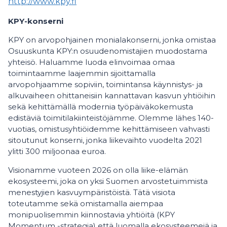
http://www.kpy.fi
KPY-konserni
KPY on arvopohjainen monialakonserni, jonka omistaa
Osuuskunta KPY:n osuudenomistajien muodostama
yhteisö. Haluamme luoda elinvoimaa omaa
toimintaamme laajemmin sijoittamalla
arvopohjaamme sopiviin, toimintansa käynnistys- ja
alkuvaiheen ohittaneisiin kannattavan kasvun yhtiöihin
sekä kehittämällä modernia työpäiväkokemusta
edistäviä toimitilakiinteistöjämme. Olemme lähes 140-
vuotias, omistusyhtiöidemme kehittämiseen vahvasti
sitoutunut konserni, jonka liikevaihto vuodelta 2021
ylitti 300 miljoonaa euroa.
Visionamme vuoteen 2026 on olla liike-elämän
ekosysteemi, joka on yksi Suomen arvostetuimmista
menestyjien kasvuympäristöistä. Tätä visiota
toteutamme sekä omistamalla aiempaa
monipuolisemmin kiinnostavia yhtiöitä (KPY
Momentum -strategia) että luomalla ekosysteemejä ja