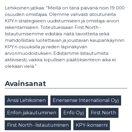
Lehikoinen jatkaa: ”Meillä on tänä päivänä noin 19 000
osuuden omistajaa. Olemme vahvasti sitoutuneita
KPY:n strategiseen uudistumiseen ja omistaja-arvon
rakentamiseen. Toteutuessaan First North -
listautumisemme edistäisi näitä tavoitteita sekä
mahdollistaisi luotettavan ja joustavan kaupankäynnin
KPY:n osuuksilla ja niiden läpinäkyvän
arvonmuodostuksen. Edistämme listautumista
aktiivisesti, vaikka lopullisen päätöksenteon aika ei
olekaan vielä.”
Avainsanat
Anssi Lehikoinen
Enersense International Oyj
Enfon jakautuminen
Enfo Oyj
First North
First North -listautuminen
KPY-konserni