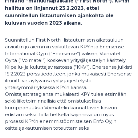
Finland -markkinapaikalle (”First North”). KPY:n
hallitus on linjannut 23.2.2023, ettei
suunnitellun listautumisen ajankohta ole
kuluvan vuoden 2023 aikana.
Suunnitellun First North -listautumisen aikatauluun
arvioitiin jo aiemmin vaikuttavan KPY:n ja Enersense
International Oyj:n (”Enersense”) välisen, Voimatel
Oy:tä (”Voimatel”) koskevan yritysjärjestelyn käsittely
Kilpailu- ja kuluttajavirastossa (”KKV”). Enersense julkisti
15.2.2023 pörssitiedotteen, jonka mukaisesti Enersense
ilmoitti vetäytyvänsä yritysjärjestelystä
yhteisymmärryksessä KPY:n kanssa.
Omistajastrategiansa mukaisesti KPY tulee etsimään
sekä liiketoiminnallisia että omistuksellisia
kumppanuuksia Voimatelin kannattavan kasvun
edistämiseksi. Tällä hetkellä käynnissä on myös
prosessi KPY:n enemmistöomisteisen Enfo Oyj:n
osittaisjakautumisen toteuttamiseksi.