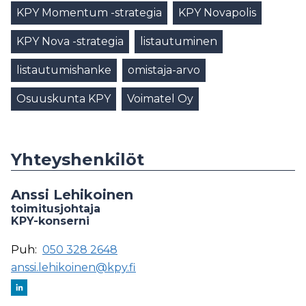
KPY Momentum -strategia
KPY Novapolis
KPY Nova -strategia
listautuminen
listautumishanke
omistaja-arvo
Osuuskunta KPY
Voimatel Oy
Yhteyshenkilöt
Anssi Lehikoinen
toimitusjohtaja
KPY-konserni
Puh:
050 328 2648
anssi.lehikoinen@kpy.fi