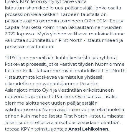
Lisäksi KPY:lle on syntynyt tarve valita
listautumishankkeelle uusi pääjärjestäjä, jonka osalta
prosessi on vielä kesken. Tarpeen taustalla on
pääjärjestäjänä aiemmin toimineen OP:n ECM (Equity
Capital Markets) -toiminnan lakkauttaminen vuoden
2022 lopussa. Myös yleinen vallitseva markkinatilanne
vaikuttaa suunniteltuun First North -listautumiseen ja
prosessin aikatauluun.
”KPY:llä on meneillään kahta keskeistä tytäryhtiötä
koskevat prosessit, jotka vaativat täyden huomiomme
tällä hetkellä. Jatkamme myös mahdollista First North
-listautumista koskevaa valmistelua yhdessä
oikeudellisen neuvonantajamme Roschier
Asianajotoimisto Oy:n ja viestintään erikoistuneen
neuvonantajamme IR Partners Oy:n kanssa. Lisäksi
olemme aloittaneet uuden pääjärjestäjän
valintaprosessin. Nämä asiat tulee valmistella huolella
ennen kuin mahdollisesta First North -listautumisesta
ja sen suunnitellusta ajankohdasta voidaan päättää”,
toteaa KPY:n toimitusjohtaja
Anssi Lehikoinen
.