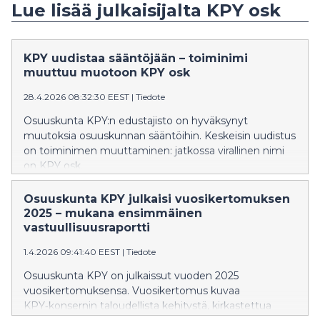
Lue lisää julkaisijalta KPY osk
KPY uudistaa sääntöjään – toiminimi
muuttuu muotoon KPY osk
28.4.2026 08:32:30 EEST
|
Tiedote
Osuuskunta KPY:n edustajisto on hyväksynyt
muutoksia osuuskunnan sääntöihin. Keskeisin uudistus
on toiminimen muuttaminen: jatkossa virallinen nimi
on KPY osk.
Osuuskunta KPY julkaisi vuosikertomuksen
2025 – mukana ensimmäinen
vastuullisuusraportti
1.4.2026 09:41:40 EEST
|
Tiedote
Osuuskunta KPY on julkaissut vuoden 2025
vuosikertomuksensa. Vuosikertomus kuvaa
KPY‑konsernin taloudellista kehitystä, kirkastettua