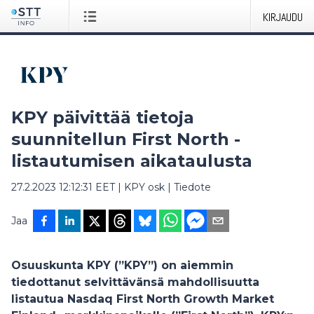
KIRJAUDU
KPY päivittää tietoja
suunnitellun First North -
listautumisen aikataulusta
27.2.2023 12:12:31 EET
|
KPY osk
|
Tiedote
Jaa
Osuuskunta KPY (”KPY”) on aiemmin
tiedottanut selvittävänsä mahdollisuutta
listautua Nasdaq First North Growth Market