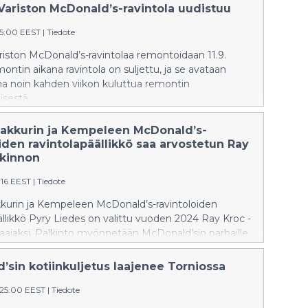
Variston McDonald’s-ravintola uudistuu
15:00 EEST
|
Tiedote
iston McDonald’s-ravintolaa remontoidaan 11.9.
ontin aikana ravintola on suljettu, ja se avataan
na noin kahden viikon kuluttua remontin
isestä.
akkurin ja Kempeleen McDonald’s-
iden ravintolapäällikkö saa arvostetun Ray
lkinnon
:16 EEST
|
Tiedote
kurin ja Kempeleen McDonald’s-ravintoloiden
ällikkö Pyry Liedes on valittu vuoden 2024 Ray Kroc -
aajaksi. Palkinto myönnetään McDonald’sin parhaille
älliköille. Liedes palkitaan ensi keväänä Barcelonassa
vässä maailmanlaajuisessa McDonald’s-
’sin kotiinkuljetus laajenee Torniossa
ssa.
:25:00 EEST
|
Tiedote