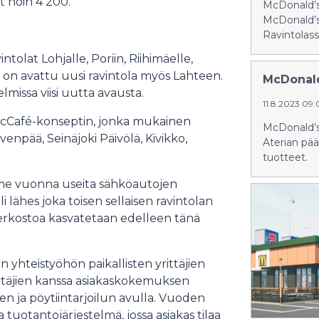
t noin 4 200.
McDonald’si
McDonald’s 
Ravintolass
lat Lohjalle, Poriin, Riihimäelle,
on avattu uusi ravintola myös Lahteen.
McDonald
lmissa viisi uutta avausta.
11.8.2023 09
cCafé-konseptin, jonka mukainen
McDonald’s 
venpää, Seinäjoki Päivölä, Kivikko,
Aterian pää
tuotteet.
iime vuonna useita sähköautojen
li lähes joka toisen sellaisen ravintolan
verkostoa kasvatetaan edelleen tänä
hteistyöhön paikallisten yrittäjien
ittäjien kanssa asiakaskokemuksen
ien ja pöytiintarjoilun avulla. Vuoden
ja tuotantojärjestelmä, jossa asiakas tilaa