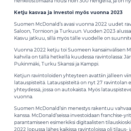
henkilöstömäärä nousi noin 300 hengellä, ja on ny
Ketju kasvaa ja investoi myös vuonna 2023
Suomen McDonald’s avasi vuonna 2022 uudet ravinto
Saloon, Tornioon ja Turkuun. Vuoden 2023 alussa 
Kasvu jatkuu, sillä myös tälle vuodelle on suunnite
Vuonna 2022 ketju toi Suomeen kansainvälisen M
kahvila on tällä hetkellä kuudessa ravintolassa: Jär
Pukinmäki, Turku Skanssi ja Kamppi.
Ketjun ravintoloiden yhteyteen avattiin jälleen v
latauspisteitä. Latauspisteitä on nyt 27 ravintolan e
yhteydessä, jossa on autokaista. Myös latauspiste
vuonna.
Suomen McDonald’sin menestys rakentuu vahvaan y
kanssa. McDonald’seissa investoidaan franchise-yr
parantamiseen esimerkiksi digitaalisten tilauskiosk
2022 lopussa lähes kaikissa ravintoloissa oli tilaus- 