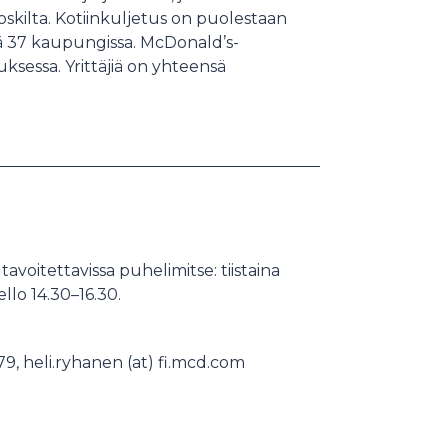
kioskilta. Kotiinkuljetus on puolestaan
nsä 37 kaupungissa. McDonald’s-
tuksessa. Yrittäjiä on yhteensä
tavoitettavissa puhelimitse: tiistaina
ello 14.30–16.30.
79, heli.ryhanen (at) fi.mcd.com