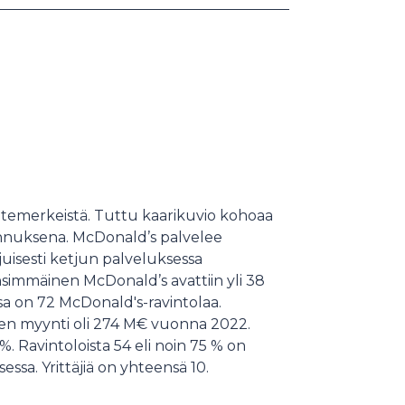
temerkeistä. Tuttu kaarikuvio kohoaa
tunnuksena. McDonald’s palvelee
juisesti ketjun palveluksessa
simmäinen McDonald’s avattiin yli 38
sa on 72 McDonald's-ravintolaa.
nen myynti oli 274 M€ vuonna 2022.
. Ravintoloista 54 eli noin 75 % on
sessa. Yrittäjiä on yhteensä 10.