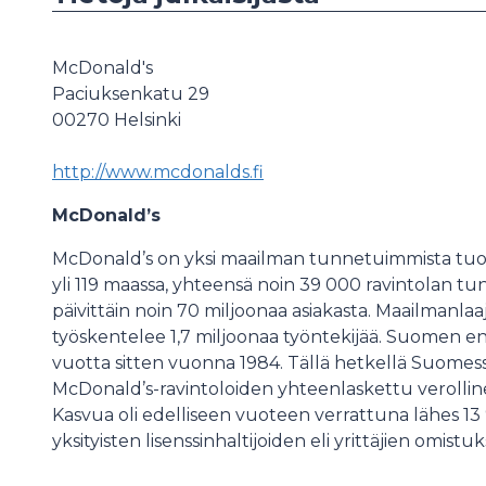
McDonald's
Paciuksenkatu 29
00270
Helsinki
http://www.mcdonalds.fi
McDonald’s
McDonald’s on yksi maailman tunnetuimmista tuo
yli 119 maassa, yhteensä noin 39 000 ravintolan 
päivittäin noin 70 miljoonaa asiakasta. Maailmanlaa
työskentelee 1,7 miljoonaa työntekijää. Suomen en
vuotta sitten vuonna 1984. Tällä hetkellä Suomes
McDonald’s-ravintoloiden yhteenlaskettu verolli
Kasvua oli edelliseen vuoteen verrattuna lähes 13 %
yksityisten lisenssinhaltijoiden eli yrittäjien omistuk