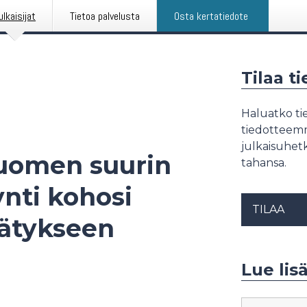
ulkaisijat
Tietoa palvelusta
Osta kertatiedote
Tilaa t
Haluatko tie
tiedotteemme
julkaisuhetk
Suomen suurin
tahansa.
nti kohosi
TILAA
nätykseen
Lue lis