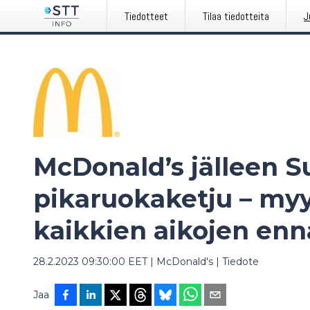
Tiedotteet
Tilaa tiedotteita
J
McDonald’s jälleen 
pikaruokaketju – myy
kaikkien aikojen en
28.2.2023 09:30:00 EET
|
McDonald's
|
Tiedote
Jaa