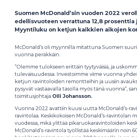
Suomen McDonald’sin vuoden 2022 veroll
edellisvuoteen verrattuna 12,8 prosenttia 
Myyntiluku on ketjun kaikkien aikojen ko
McDonald’s oli myynnillä mitattuna Suomen suur
vuonna peräkkäin.
”Olemme tulokseen erittäin tyytyväisiä, ja uskom
tulevaisuudessa. Investoimme viime vuonna yhdess
ketjun ravintoloiden remontteihin ja uusiin avauks
pysyvät vastaavalla tasolla myös tänä vuonna”, 
toimitusjohtaja
Olli Johansson.
Vuonna 2022 avattiin kuusi uutta McDonald’s-ravi
ravintolaa. Keskikokoisen McDonald’s-ravintolan m
vuodessa, mikä ylittää pikaruokaravintoloiden ke
McDonald’s-ravintola työllistää keskimäärin noin