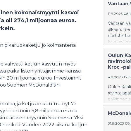
Vantaan 
inen kokonaismyynti kasvoi
11.9.2023 08:
ja oli 274,1 miljoonaa euroa.
Vantaan Var
rkein.
alkaen. Rem
uudistettu
käynnistym
in pikaruokaketju jo kolmantena
Oulun Ka
ravintolo
me vahvasti ketjun kasvuun myös
Kroc -pa
ä paikallisten yrittäjiemme kanssa
4.9.2023 15:15
iin 20 miljoonaa euroa. Investoinnit
sanoo Suomen McDonald’sin
Oulun Kaak
ravintolapä
palkinnon s
ntolaa, ja ketjuun kuuluu nyt 72
ravintolapä
yynti on noin 3,8 miljoonaa euroa
järjestettä
McDonald
skimääräisen myynnin Suomessa. Yksi
konferenssi
31.8.2023 08
 60 henkeä. Vuoden 2022 aikana ketjun