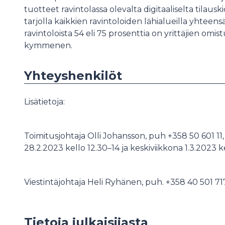
tuotteet ravintolassa olevalta digitaaliselta tilaus
tarjolla kaikkien ravintoloiden lähialueilla yhtee
ravintoloista 54 eli 75 prosenttia on yrittäjien omis
kymmenen.
Yhteyshenkilöt
Lisätietoja:
Toimitusjohtaja Olli Johansson, puh +358 50 601 11, 
28.2.2023 kello 12.30–14 ja keskiviikkona 1.3.2023 k
Viestintäjohtaja Heli Ryhänen, puh. +358 40 501 71
Tietoja julkaisijasta