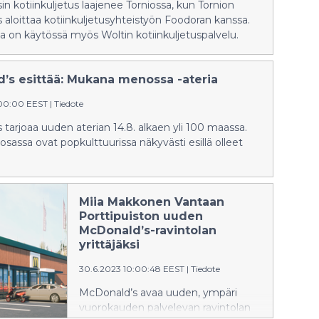
n kotiinkuljetus laajenee Torniossa, kun Tornion
aloittaa kotiinkuljetusyhteistyön Foodoran kanssa.
a on käytössä myös Woltin kotiinkuljetuspalvelu.
’s esittää: Mukana menossa -ateria
:00:00 EEST
|
Tiedote
tarjoaa uuden aterian 14.8. alkaen yli 100 maassa.
osassa ovat popkulttuurissa näkyvästi esillä olleet
Miia Makkonen Vantaan
Porttipuiston uuden
McDonald’s-ravintolan
yrittäjäksi
30.6.2023 10:00:48 EEST
|
Tiedote
McDonald’s avaa uuden, ympäri
vuorokauden palvelevan ravintolan