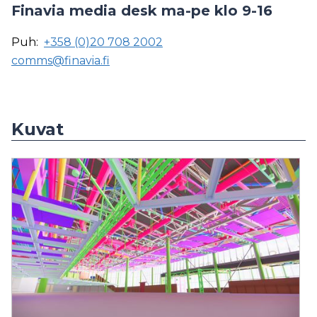
Finavia media desk ma-pe klo 9-16
Puh:
+358 (0)20 708 2002
comms@finavia.fi
Kuvat