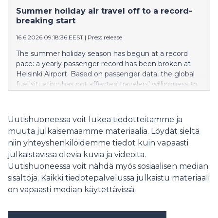
lentoasematoimintojen digitalisoinnissa. Palkinto
Summer holiday air travel off to a record-
myönnettiin Finavian
breaking start
kehittämälle Airport Operational Status (AOS) -
järjestelmälle, joka parantaa lentoasemayhteisön
16.6.2026 09:18:36 EEST
|
Press release
tilannekuvaa, operatiivista tehokkuutta ja
The summer holiday season has begun at a record
yhteistyötä. Rovaniemen lentoasema sai lisäksi
pace: a yearly passenger record has been broken at
kunniamaininnan Best Airport Award -sarjassa alle
Helsinki Airport. Based on passenger data, the global
viiden miljoonan vuosittaisen matkustajan
fuel situation has not affected travelers’ willingness to
lentoasemien kategoriassa.
fly from Helsinki during the summer holiday period;
the coming weeks are expected to remain busy.
Uutishuoneessa voit lukea tiedotteitamme ja
muuta julkaisemaamme materiaalia. Löydät sieltä
niin yhteyshenkilöidemme tiedot kuin vapaasti
julkaistavissa olevia kuvia ja videoita.
Uutishuoneessa voit nähdä myös sosiaalisen median
sisältöjä. Kaikki tiedotepalvelussa julkaistu materiaali
on vapaasti median käytettävissä.