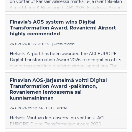
on voittanut kansainvälisessä matkailu- ja ravintola-alan
Airport Food & Beverage (FAB) 2026 -kilpailussa Airport
Coffee Shop of the Year -palkinnon. Vuoden paras -
tunnustus myönnettiin Helsinki-Vantaan lentoaseman
Finavia’s AOS system wins Digital
ravintolapalveluille jo kolmatta kertaa.
Transformation Award, Rovaniemi Airport
highly commended
24.6.2026 10:27:25 EEST
|
Press release
Helsinki Airport has been awarded the ACI EUROPE
Digital Transformation Award 2026 in recognition of its
pioneering work in digitalising airport operations. The
award highlights Finavia's Airport Operational Status
(AOS) system, which improves situational awareness,
Finavian AOS-järjestelmä voitti Digital
operational efficiency and collaboration across the
Transformation Award -palkinnon,
airport community. Rovaniemi Airport also received a
Rovaniemen lentoasema sai
High Commendation in the Best Airport category for
kunniamaininnan
airports handling fewer than five million passengers
24.6.2026 09:58:34 EEST
|
Tiedote
annually.
Helsinki-Vantaan lentoasema on voittanut ACI
EUROPE Digital Transformation Award 2026 -
palkinnon tunnustuksena uraauurtavasta työstään