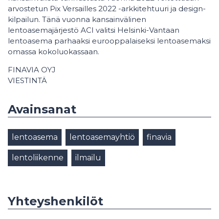
arvostetun Pix Versailles 2022 -arkkitehtuuri ja design-
kilpailun. Tänä vuonna kansainvälinen
lentoasemajärjestö ACI valitsi Helsinki-Vantaan
lentoasema parhaaksi eurooppalaiseksi lentoasemaksi
omassa kokoluokassaan.
FINAVIA OYJ
VIESTINTÄ
Avainsanat
lentoasema
lentoasemayhtiö
finavia
lentoliikenne
ilmailu
Yhteyshenkilöt