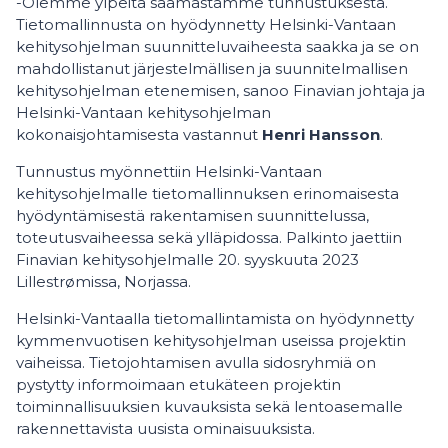
-Olemme ylpeitä saamastamme tunnustuksesta.
Tietomallinnusta on hyödynnetty Helsinki-Vantaan
kehitysohjelman suunnitteluvaiheesta saakka ja se on
mahdollistanut järjestelmällisen ja suunnitelmallisen
kehitysohjelman etenemisen, sanoo Finavian johtaja ja
Helsinki-Vantaan kehitysohjelman
kokonaisjohtamisesta vastannut
Henri Hansson
.
Tunnustus myönnettiin Helsinki-Vantaan
kehitysohjelmalle tietomallinnuksen erinomaisesta
hyödyntämisestä rakentamisen suunnittelussa,
toteutusvaiheessa sekä ylläpidossa. Palkinto jaettiin
Finavian kehitysohjelmalle 20. syyskuuta 2023
Lillestrømissa, Norjassa.
Helsinki-Vantaalla tietomallintamista on hyödynnetty
kymmenvuotisen kehitysohjelman useissa projektin
vaiheissa. Tietojohtamisen avulla sidosryhmiä on
pystytty informoimaan etukäteen projektin
toiminnallisuuksien kuvauksista sekä lentoasemalle
rakennettavista uusista ominaisuuksista.