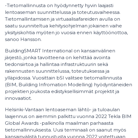
-Tietomallinnusta on hyödynnetty hyvin laajasti
lentoaseman suunnittelussa ja toteutusvaiheessa.
Tietomallintamisen ja virtuaalisafareiden avulla on
saatu suunniteltua kehitysohjelman jokainen vaihe
yksityiskohtia myöten jo vuosia ennen käyttöönottoa,
sanoo Hansson.
BuildingSMART International on kansainvälinen
järjestö, jonka tavoitteena on kehittää avointa
tiedonsiirtoa ja hallintaa infrastruktuurin sekä
rakennusten suunnittelussa, toteutuksessa ja
ylläpidossa. Vuosittain bSI valitsee tietomallinnusta
(BIM, Building Infromation Modelling) hyödyntäneiden
projektien joukosta edistyksellisimmät projektit ja
innovaatiot.
Helsinki-Vantaan lentoaseman lähtö- ja tuloaulan
laajennus on aiemmin palkittu vuonna 2022 Tekla BIM
Global Awards -palkinolla maailman parhaasta
tietomallinnuksesta. Uusi terminaali on saanut myös
kansainvälistä tunnustusta vuonna 2022 voitettuaan