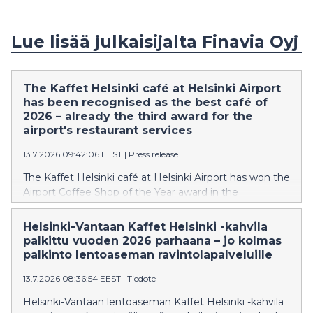
Lue lisää julkaisijalta Finavia Oyj
The Kaffet Helsinki café at Helsinki Airport
has been recognised as the best café of
2026 – already the third award for the
airport's restaurant services
13.7.2026 09:42:06 EEST
|
Press release
The Kaffet Helsinki café at Helsinki Airport has won the
Airport Coffee Shop of the Year award in the
international tourism and restaurant industry
competition Airport Food & Beverage (FAB) 2026. The
Helsinki-Vantaan Kaffet Helsinki -kahvila
award was presented to Helsinki Airport’s restaurant
palkittu vuoden 2026 parhaana – jo kolmas
services for the third time.
palkinto lentoaseman ravintolapalveluille
13.7.2026 08:36:54 EEST
|
Tiedote
Helsinki-Vantaan lentoaseman Kaffet Helsinki -kahvila