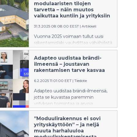
myyntijohtajaksi on nimitetty Alpo
modulaaristen tilojen
Arasmo.
tarvetta – näin muutos
vaikuttaa kuntiin ja yrityksiin
31.3.2025 08:08:00 EEST
|
Artikkeli
Vuonna 2025 voimaan tullut uusi
rakentamislaki vauhdittaa vähähiilistä
rakentamista ja helpottaa joustavien
tilaratkaisujen toteuttamista.
Adapteo uudistaa brändi-
Muutokset näkyvät erityisesti
ilmeensä – joustavan
kuntien ja yritysten tilahankinnoissa,
rakentamisen tarve kasvaa
ja vuoden 2026 alussa vaatimukset
6.2.2025 11:01:00 EET
|
Tiedote
tiukkenevat entisestään.
Adapteo uudistaa brändi-ilmeensä,
jotta se kuvastaa paremmin
yrityksen toimintaa ja arvoja.
Brändiuudistus vahvistaa sen
asemaa Pohjoismaiden johtavana
”Moduulirakennus ei sovi
joustavien ja kiertotalouteen
yrityskäyttöön” – ja neljä
perustuvien tilaratkaisujen tarjoajana.
muuta harhaluuloa
moduulirakentamisesta