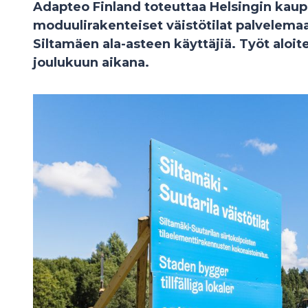
Adapteo Finland toteuttaa Helsingin kaup
moduulirakenteiset väistötilat palvelema
Siltamäen ala-asteen käyttäjiä. Työt aloitet
joulukuun aikana.