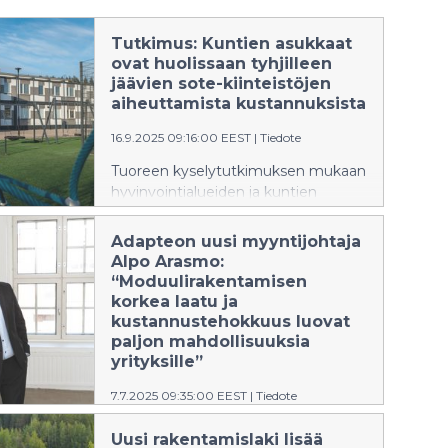
Tutkimus: Kuntien asukkaat
ovat huolissaan tyhjilleen
jäävien sote-kiinteistöjen
aiheuttamista kustannuksista
16.9.2025 09:16:00 EEST
|
Tiedote
Tuoreen kyselytutkimuksen mukaan
hyvinvointialueiden ja kuntien
päättäjät uskovat alueensa
palveluverkoston supistuvan, mikä
Adapteon uusi myyntijohtaja
johtaa sote-kiinteistöjen
Alpo Arasmo:
irtisanomisiin. Tyhjien kiinteistöjen
“Moduulirakentamisen
aiheuttamat kulut huolestuttavat
korkea laatu ja
myös kuntien asukkaita. Enemmistö
kustannustehokkuus luovat
heistä (58 %) pitää muunneltavia ja
paljon mahdollisuuksia
siirrettäviä tiloja hyvänä keinona
yrityksille”
vähentää kuntien taloudellisia riskejä.
7.7.2025 09:35:00 EEST
|
Tiedote
Adapteo Finland Oy:n
Uusi rakentamislaki lisää