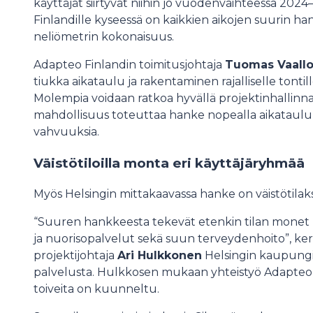
käyttäjät siirtyvät niihin jo vuodenvaihteessa 2024
Finlandille kyseessä on kaikkien aikojen suurin h
neliömetrin kokonaisuus.
Adapteo Finlandin toimitusjohtaja
Tuomas Vaall
tiukka aikataulu ja rakentaminen rajalliselle tonti
Molempia voidaan ratkoa hyvällä projektinhallinnal
mahdollisuus toteuttaa hanke nopealla aikataul
vahvuuksia.
Väistötiloilla monta eri käyttäjäryhmää
Myös Helsingin mittakaavassa hanke on väistötilak
“Suuren hankkeesta tekevät etenkin tilan monet kä
ja nuorisopalvelut sekä suun terveydenhoito”, ke
projektijohtaja
Ari Hulkkonen
Helsingin kaupungi
palvelusta. Hulkkosen mukaan yhteistyö Adapteon 
toiveita on kuunneltu.