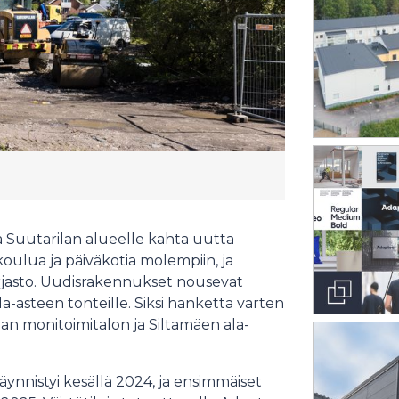
 Suutarilan alueelle kahta uutta
koulua ja päiväkotia molempiin, ja
kirjasto. Uudisrakennukset nousevat
a-asteen tonteille. Siksi hanketta varten
ilan monitoimitalon ja Siltamäen ala-
ynnistyi kesällä 2024, ja ensimmäiset