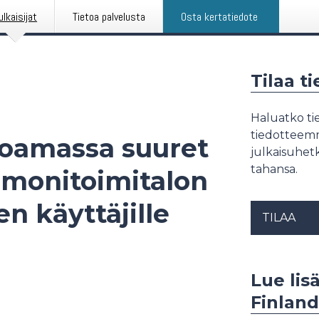
ulkaisijat
Tietoa palvelusta
Osta kertatiedote
Tilaa t
Haluatko tie
tiedotteemme
ohoamassa suuret
julkaisuhetk
tahansa.
n monitoimitalon
en käyttäjille
TILAA
Lue lis
Finland