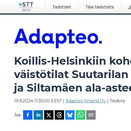
Tiedotteet
Tilaa tiedotteita
J
Koillis-Helsinkiin k
väistötilat Suutarila
ja Siltamäen ala-aste
19.9.2024 11:35:00 EEST
|
Adapteo Finland Oy
|
Tiedote
Jaa