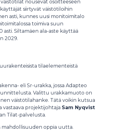
väistötilat nousevat osoitteeseen
yttäjät siirtyvät väistötiloihin
hen asti, kunnes uusi monitoimitalo
itoimitalossa toimiva suun
asti. Siltamäen ala-aste käyttää
un 2029.
 puurakenteisista tilaelementeistä
akenna- eli Sr-urakka, jossa Adapteo
suunnittelusta. Valittu urakkamuoto on
inen väistötilahanke. Tätä voikin kutsua
ta vastaava projektijohtaja
Sam Nyqvist
 Tilat-palvelusta.
mahdollisuuden oppia uutta.