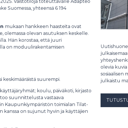
–2025. Väistötiloja toteuttavalle Adapteo
anke Suomessa, yhteensä 6 194
on
mukaan hankkeen haasteita ovat
lle, olemassa olevan asutuksen keskelle.
la. Hän korostaa, että juuri
Uutishuonee
ulla on moduulirakentamisen
julkaisemaam
yhteyshenki
olevia kuvia
sosiaalisen 
si keskimääräistä suurempi.
julkaistu ma
yttäjäryhmät; koulu, päiväkoti, kirjasto
rtoo suunnittelusta vastaava
TUTUST
n Kaupunkiympäristön toimialan Tilat-
kanssa on sujunut hyvin ja käyttäjien