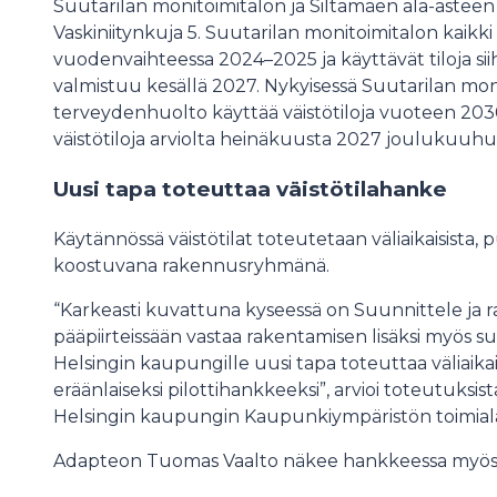
Suutarilan monitoimitalon ja Siltamäen ala-asteen 
Vaskiniitynkuja 5. Suutarilan monitoimitalon kaikki kä
vuodenvaihteessa 2024–2025 ja käyttävät tiloja sii
valmistuu kesällä 2027. Nykyisessä Suutarilan mon
terveydenhuolto käyttää väistötiloja vuoteen 2030 
väistötiloja arviolta heinäkuusta 2027 joulukuuh
Uusi tapa toteuttaa väistötilahanke
Käytännössä väistötilat toteutetaan väliaikaisista,
koostuvana rakennusryhmänä.
“Karkeasti kuvattuna kyseessä on Suunnittele ja r
pääpiirteissään vastaa rakentamisen lisäksi myös 
Helsingin kaupungille uusi tapa toteuttaa väliaika
eräänlaiseksi pilottihankkeeksi”, arvioi toteutuksis
Helsingin kaupungin Kaupunkiympäristön toimialan
Adapteon Tuomas Vaalto näkee hankkeessa myös 