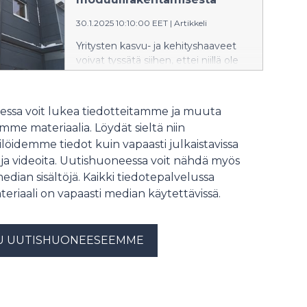
30.1.2025 10:10:00 EET
|
Artikkeli
Yritysten kasvu- ja kehityshaaveet
voivat tyssätä siihen, ettei niillä ole
edellytyksiä kiinteiden tilaratkaisujen
vaatimiin mittaviin investointeihin.
Modulaariset tilat ovat yrityksille
ssa voit lukea tiedotteitamme ja muuta
joustava vaihtoehto, kun ne haluavat
me materiaalia. Löydät sieltä niin
skaalata toimintaansa nopeasti.
löidemme tiedot kuin vapaasti julkaistavissa
Moduulirakennuksiin liittyy kuitenkin
 ja videoita. Uutishuoneessa voit nähdä myös
monia uskomuksia, jotka voivat
jarruttaa niiden käyttöä.
median sisältöjä. Kaikki tiedotepalvelussa
Tarkastellaan niistä muutamaa.
teriaali on vapaasti median käytettävissä.
U UUTISHUONEESEEMME