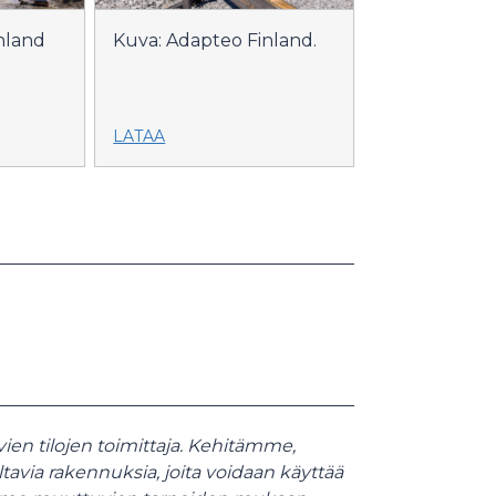
nland
Kuva: Adapteo Finland.
LATAA
en tilojen toimittaja. Kehitämme,
 rakennuksia, joita voidaan käyttää