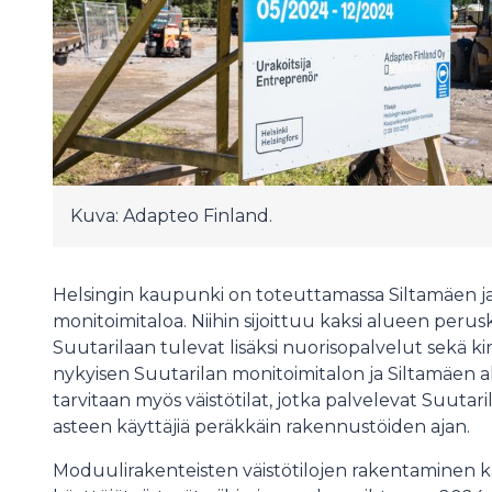
Kuva: Adapteo Finland.
Helsingin kaupunki on toteuttamassa Siltamäen ja
monitoimitaloa. Niihin sijoittuu kaksi alueen perus
Suutarilaan tulevat lisäksi nuorisopalvelut sekä 
nykyisen Suutarilan monitoimitalon ja Siltamäen al
tarvitaan myös väistötilat, jotka palvelevat Suutar
asteen käyttäjiä peräkkäin rakennustöiden ajan.
Moduulirakenteisten väistötilojen rakentaminen kä