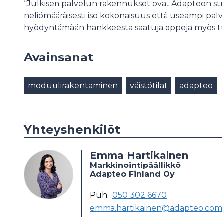
“Julkisen palvelun rakennukset ovat Adapteon strat
neliömääräisesti iso kokonaisuus että useampi pa
hyödyntämään hankkeesta saatuja oppeja myös tule
Avainsanat
moduulirakentaminen
väistötilat
adapteo
Yhteyshenkilöt
Emma Hartikainen
Markkinointipäällikkö
Adapteo Finland Oy
Puh:
050 302 6670
emma.hartikainen@adapteo.com