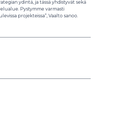
egian ydintä, ja tässä yhdistyvät sekä
lvelualue. Pystymme varmasti
vissa projekteissa”, Vaalto sanoo.