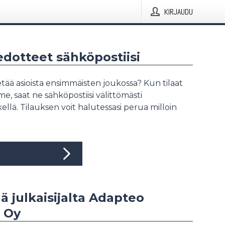
KIRJAUDU
iedotteet sähköpostiisi
tää asioista ensimmäisten joukossa? Kun tilaat
, saat ne sähköpostiisi välittömästi
ellä. Tilauksen voit halutessasi perua milloin
ää julkaisijalta Adapteo
 Oy