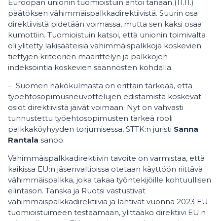
Euroopan unionin tuomioistuin antoi tänään (11.11.)
päätöksen vähimmäispalkkadirektiivistä. Suurin osa
direktiivistä pidetään voimassa, mutta sen kaksi osaa
kumottiin. Tuomioistuin katsoi, että unionin toimivalta
oli ylitetty lakisääteisiä vähimmäispalkkoja koskevien
tiettyjen kriteerien määrittelyn ja palkkojen
indeksointia koskevien säännösten kohdalla.
– Suomen näkökulmasta on erittäin tärkeää, että
työehtosopimusneuvottelujen edistämistä koskevat
osiot direktiivistä jäivät voimaan. Nyt on vahvasti
tunnustettu työehtosopimusten tärkeä rooli
palkkaköyhyyden torjumisessa, STTK:n juristi
Sanna
Rantala
sanoo.
Vähimmäispalkkadirektiivin tavoite on varmistaa, että
kaikissa EU:n jäsenvaltioissa otetaan käyttöön riittävä
vähimmäispalkka, joka takaa työntekijöille kohtuullisen
elintason. Tanska ja Ruotsi vastustivat
vähimmäispalkkadirektiiviä ja lähtivät vuonna 2023 EU-
tuomioistuimeen testaamaan, ylittääkö direktiivi EU:n