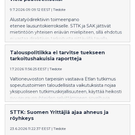
9.7.2026 09:09:12 EEST
|
Tiedote
Alustatyödirektiivin toimeenpano
etenee lausuntokierrokselle. STTK ja SAK jättivät
mietintöön yhteisen eriävän mielipiteen, sillä ehdotus
ei vastaa direktiivin tarkoitusta riittävällä tavalla.
Talouspolitiikka ei tarvitse tuekseen
tarkoitushakuisia raportteja
1.7.2026 11:56:25 EEST
|
Tiedote
Valtioneuvoston tarpeisiin vastaava Etlan tutkimus
sopeutustoimien taloudellisista vaikutuksista nojaa
yksipuoliseen tutkimuskirjallisuuteen, käyttää heikosti
syy-seuraussuhteiden selvittämiseen soveltuvia
menetelmiä ja vetää tutkimukseen nähden liian
vahvat johtopäätökset. STTK:n mielestä Suomen
STTK: Suomen Yrittäjiä ajaa ahneus ja
talouspolitiikan tueksi tarvitaan monipuolisempaa
röyhkeys
analyysiä.
23.6.2026 11:22:37 EEST
|
Tiedote