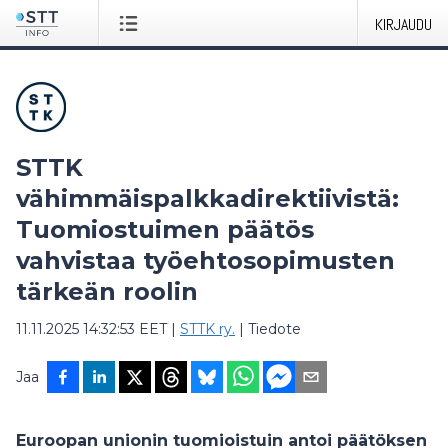
KIRJAUDU
STTK
vähimmäispalkkadirektiivistä:
Tuomiostuimen päätös
vahvistaa työehtosopimusten
tärkeän roolin
11.11.2025 14:32:53 EET
|
STTK ry.
|
Tiedote
Jaa
Euroopan unionin tuomioistuin antoi päätöksen