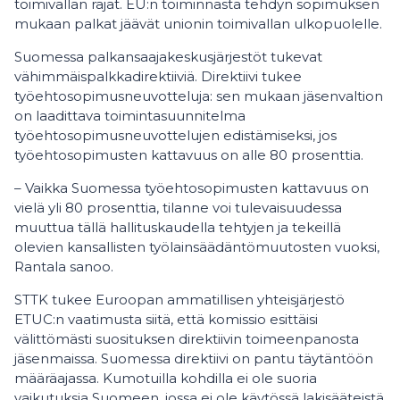
toimivallan rajat. EU:n toiminnasta tehdyn sopimuksen
mukaan palkat jäävät unionin toimivallan ulkopuolelle.
Suomessa palkansaajakeskusjärjestöt tukevat
vähimmäispalkkadirektiiviä. Direktiivi tukee
työehtosopimusneuvotteluja: sen mukaan jäsenvaltion
on laadittava toimintasuunnitelma
työehtosopimusneuvottelujen edistämiseksi, jos
työehtosopimusten kattavuus on alle 80 prosenttia.
– Vaikka Suomessa työehtosopimusten kattavuus on
vielä yli 80 prosenttia, tilanne voi tulevaisuudessa
muuttua tällä hallituskaudella tehtyjen ja tekeillä
olevien kansallisten työlainsäädäntömuutosten vuoksi,
Rantala sanoo.
STTK tukee Euroopan ammatillisen yhteisjärjestö
ETUC:n vaatimusta siitä, että komissio esittäisi
välittömästi suosituksen direktiivin toimeenpanosta
jäsenmaissa. Suomessa direktiivi on pantu täytäntöön
määräajassa. Kumotuilla kohdilla ei ole suoria
vaikutuksia Suomeen, jossa ei ole käytössä lakisääteistä