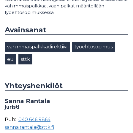
vähimmäispalkkaa, vaan palkat määritellään
työehtosopimuksessa.
Avainsanat
vähimmäispalkkadirektiivi
työehtosopimus
eu
sttk
Yhteyshenkilöt
Sanna Rantala
juristi
Puh:
040 646 9864
sanna.rantala@sttk.fi