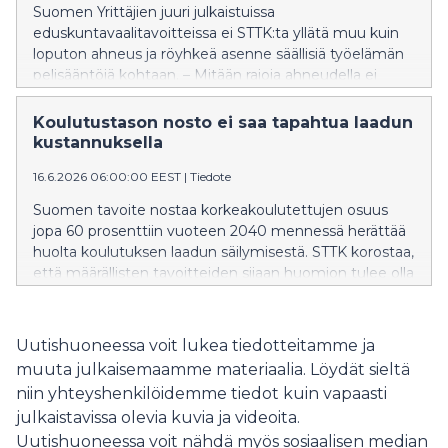
Suomen Yrittäjien juuri julkaistuissa
eduskuntavaalitavoitteissa ei STTK:ta yllätä muu kuin
loputon ahneus ja röyhkeä asenne säällisiä työelämän
pelisääntöjä kohtaan. – Mitään rajoja ahneudella ei
näytä yrittäjäjärjestössä olevan. Nykyinen hallitus on jo
tehnyt mittavia heikennyksiä työlainsäädäntöön ja
Koulutustason nosto ei saa tapahtua laadun
sosiaaliturvaan, mutta mikään ei riitä. Valitetaan
kustannuksella
ylityökorvauksista, vaaditaan pidempää työaikaa ja
16.6.2026 06:00:00 EEST
|
Tiedote
halutaan napsia lomia lyhyemmiksi, puheenjohtaja
Else-Mai Kirvesniemi hämmästelee. Suomen Yrittäjiltä
Suomen tavoite nostaa korkeakoulutettujen osuus
on jäänyt huomaamatta, että vaikka Orpon hallitus on
jopa 60 prosenttiin vuoteen 2040 mennessä herättää
tehnyt hallitusohjelmansa mukaiset heikennykset,
huolta koulutuksen laadun säilymisestä. STTK korostaa,
Suomen työttömyys on ennätyskorkealla eikä talous
että määrällisten tavoitteiden sijaan huomion tulee olla
kasva. Hallituksen toimilla ei myöskään ole pystytty
osaamisen tasossa ja koulutuksen
vahvistamaan yritysten kilpailukykyä, vaikka sillä on
saavutettavuudessa.
heikennyksiä perusteltu. – Sen sijaan suomalaisten
Uutishuoneessa voit lukea tiedotteitamme ja
luottamus harjoitettuun politiikkaan on romahtanut.
muuta julkaisemaamme materiaalia. Löydät sieltä
Talouden vaikeissa oloissa kulutusta on vähennetty,
mikä osoittaa kansan viisautta. Kun ajat ovat
niin yhteyshenkilöidemme tiedot kuin vapaasti
epävakaat, ylimääräinen laiteta
julkaistavissa olevia kuvia ja videoita.
Uutishuoneessa voit nähdä myös sosiaalisen median