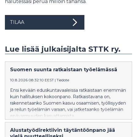
halutessasi perua milloin tahansa.
TILAA
Lue lisää julkaisijalta STTK ry.
Suomen suunta ratkaistaan työelämässä
10.8.2026 08:32:10 EEST
|
Tiedote
Ensi kevään eduskuntavaaleissa ratkaistaan enemmän
kuin hallituksen kokoonpano. Ratkaistavana on,
rakennetaanko Suomen kasvu osaamisen, työllisyyden
ja reilun työelämän varaan, vai jatketaanko työelämän
epävarmuuden kasvattamista.
Alustatyödirektiivin täytäntöönpano jää
vielä puutteelliseksi