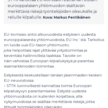
eurooppalaisen yhtiömuodon sisältävän
merkittäviä riskejä työntekijöiden oikeuksille ja
reilulle kilpailulle.
Kuva: Markus Pentikäinen
EU-komissio antoi alkuvuodesta esityksen uudesta
eurooppalaisesta yhtiömuodosta, EU Inc´stä. Tarkoitus
on luoda uusi EU-tason yhtiömuoto,
joka helpottaisi rajat ylittävää yritystoimintaa ja
keventäisi hallinnollista taakkaa. Tavoite on
näin vahvistaa Euroopan kilpailukykyä ja parantaa
sisämarkkinoiden toimintaa.
Esityksestä keskustellaan tänään jäsenmaiden kesken
EU-neuvostossa.
– STTK luonnollisesti kannattaa toimia Euroopan
kilpailukyvyn parantamiseksi. Esitystä uudesta
yhtiömuodosta on kuitenkin korjattava, sillä
nykymuodossa se sisältää merkittäviä riskejä, jotka
liittyvät työntekijöiden oikeuksiin,