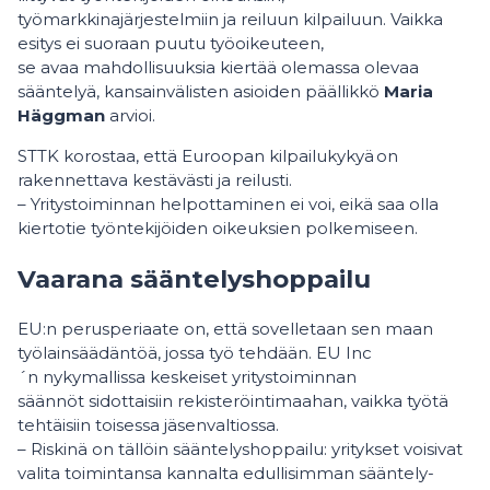
työmarkkinajärjestelmiin ja reiluun kilpailuun. Vaikka
esitys ei suoraan puutu työoikeuteen,
se avaa mahdollisuuksia kiertää olemassa olevaa
sääntelyä, kansainvälisten asioiden päällikkö
Maria
Häggman
arvioi.
STTK korostaa, että Euroopan kilpailukykyä on
rakennettava kestävästi ja reilusti.
– Yritystoiminnan helpottaminen ei voi, eikä saa olla
kiertotie työntekijöiden oikeuksien polkemiseen.
Vaarana sääntelyshoppailu
EU:n perusperiaate on, että sovelletaan sen maan
työlainsäädäntöä, jossa työ tehdään. EU Inc
´n nykymallissa keskeiset yritystoiminnan
säännöt sidottaisiin rekisteröintimaahan, vaikka työtä
tehtäisiin toisessa jäsenvaltiossa.
– Riskinä on tällöin sääntelyshoppailu: yritykset voisivat
valita toimintansa kannalta edullisimman sääntely-