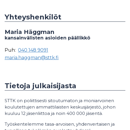
Yhteyshenkilöt
Maria Häggman
kansainvälisten asioiden päällikkö
Puh:
040 148 9091
maria.haggman@sttk.fi
Tietoja julkaisijasta
STTK on poliittisesti sitoutumaton ja moniarvoinen
koulutettujen ammattilaisten keskusjärjestö, johon
kuuluu 12 jäsenliittoa ja noin 400 000 jäsentä.
Työskentelemme tasa-arvoisen, yhdenvertaisen ja