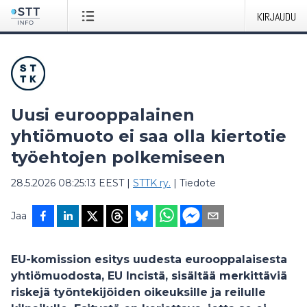
KIRJAUDU
Uusi eurooppalainen
yhtiömuoto ei saa olla kiertotie
työ­ehtojen polkemiseen
28.5.2026 08:25:13 EEST
|
STTK ry.
|
Tiedote
Jaa
EU-komission esitys uudesta eurooppalaisesta
yhtiömuodosta, EU Incistä, sisältää merkittäviä
riskejä työntekijöiden oikeuksille ja reilulle