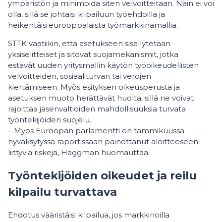
ympäristön ja minimoida siten velvoitteitaan. Näin ei voi
olla, sillä se johtaisi kilpailuun työehdoilla ja
heikentäisi eurooppalaista työmarkkinamallia.
STTK vaatiikin, että asetukseen sisällytetään
yksiselitteiset ja sitovat suojamekanismit, jotka
estävät uuden yritysmallin käytön työoikeudellisten
velvoitteiden, sosiaaliturvan tai verojen
kiertämiseen. Myös esityksen oikeusperusta ja
asetuksen muoto herättävät huolta, sillä ne voivat
rajoittaa jäsenvaltioiden mahdollisuuksia turvata
työntekijöiden suojelu.
– Myös Euroopan parlamentti on tammikuussa
hyväksytyssä raportissaan painottanut aloitteeseen
liittyviä riskejä, Häggman huomauttaa.
Työntekijöiden oikeudet ja reilu
kilpailu turvattava
Ehdotus vääristäisi kilpailua, jos markkinoilla