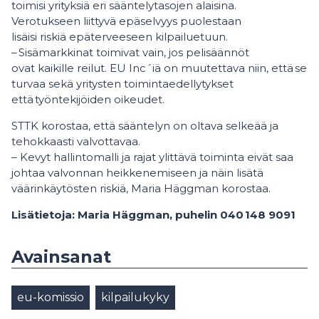
toimisi yrityksiä eri sääntelytasojen alaisina.
Verotukseen liittyvä epäselvyys puolestaan
lisäisi riskiä epäterveeseen kilpailuetuun.
– Sisämarkkinat toimivat vain, jos pelisäännöt
ovat kaikille reilut. EU Inc´iä on muutettava niin, että se
turvaa sekä yritysten toimintaedellytykset
että työntekijöiden oikeudet.
STTK korostaa, että sääntelyn on oltava selkeää ja
tehokkaasti valvottavaa.
– Kevyt hallintomalli ja rajat ylittävä toiminta eivät saa
johtaa valvonnan heikkenemiseen ja näin lisätä
väärinkäytösten riskiä, Maria Häggman korostaa.
Lisätietoja: Maria Häggman, puhelin 040 148 9091
Avainsanat
eu-komissio
kilpailukyky