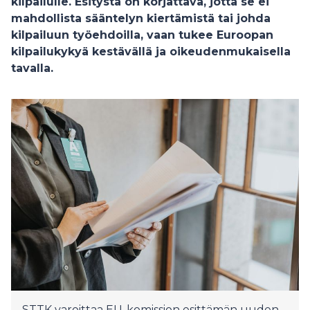
kilpailulle. Esitystä on korjattava, jotta se ei
mahdollista sääntelyn kiertämistä tai johda
kilpailuun työehdoilla, vaan tukee Euroopan
kilpailukykyä kestävällä ja oikeudenmukaisella
tavalla.
STTK varoittaa EU-komission esittämän uuden