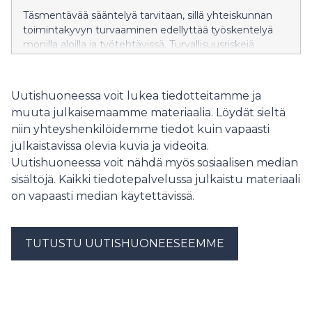
epävakaat, ylimääräinen laiteta
Täsmentävää sääntelyä tarvitaan, sillä yhteiskunnan
toimintakyvyn turvaaminen edellyttää työskentelyä
monilla aloilla ja työtehtävissä. Turvallisuusriskejä
sisältävän työn teettämisestä on maksettava
lisäkorvaus.
Uutishuoneessa voit lukea tiedotteitamme ja
muuta julkaisemaamme materiaalia. Löydät sieltä
niin yhteyshenkilöidemme tiedot kuin vapaasti
julkaistavissa olevia kuvia ja videoita.
Uutishuoneessa voit nähdä myös sosiaalisen median
sisältöjä. Kaikki tiedotepalvelussa julkaistu materiaali
on vapaasti median käytettävissä.
TUTUSTU UUTISHUONEESEEMME