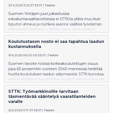
analyysiä.
23.6.2026 11:22:37 EEST
|
Tiedote
Suomen Yrittäjien juuri julkaistuissa
eduskuntavaalitavoitteissa ei STTK:ta yllätä muu kuin
loputon ahneus ja röyhkeä asenne säällisiä työelämän
pelisääntöjä kohtaan. – Mitään rajoja ahneudella ei
näytä yrittäjäjärjestössä olevan. Nykyinen hallitus on jo
tehnyt mittavia heikennyksiä työlainsäädäntöön ja
Koulutustason nosto ei saa tapahtua laadun
sosiaaliturvaan, mutta mikään ei riitä. Valitetaan
kustannuksella
ylityökorvauksista, vaaditaan pidempää työaikaa ja
16.6.2026 06:00:00 EEST
|
Tiedote
halutaan napsia lomia lyhyemmiksi, puheenjohtaja
Else-Mai Kirvesniemi hämmästelee. Suomen Yrittäjiltä
Suomen tavoite nostaa korkeakoulutettujen osuus
on jäänyt huomaamatta, että vaikka Orpon hallitus on
jopa 60 prosenttiin vuoteen 2040 mennessä herättää
tehnyt hallitusohjelmansa mukaiset heikennykset,
huolta koulutuksen laadun säilymisestä. STTK korostaa,
Suomen työttömyys on ennätyskorkealla eikä talous
että määrällisten tavoitteiden sijaan huomion tulee olla
kasva. Hallituksen toimilla ei myöskään ole pystytty
osaamisen tasossa ja koulutuksen
vahvistamaan yritysten kilpailukykyä, vaikka sillä on
saavutettavuudessa.
STTK: Työmarkkinoille tarvitaan
heikennyksiä perusteltu. – Sen sijaan suomalaisten
täsmentävää sääntelyä vaaratilanteiden
luottamus harjoitettuun politiikkaan on romahtanut.
varalle
Talouden vaikeissa oloissa kulutusta on vähennetty,
mikä osoittaa kansan viisautta. Kun ajat ovat
25.5.2026 11:17:07 EEST
|
Tiedote