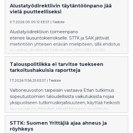
Alustatyödirektiivin täytäntöönpano jää
vielä puutteelliseksi
9.7.2026 09:09:12 EEST
|
Tiedote
Alustatyödirektiivin toimeenpano
etenee lausuntokierrokselle. STTK ja SAK jättivät
mietintöön yhteisen eriävän mielipiteen, sillä ehdotus
ei vastaa direktiivin tarkoitusta riittävällä tavalla.
Talouspolitiikka ei tarvitse tuekseen
tarkoitushakuisia raportteja
1.7.2026 11:56:25 EEST
|
Tiedote
Valtioneuvoston tarpeisiin vastaava Etlan tutkimus
sopeutustoimien taloudellisista vaikutuksista nojaa
yksipuoliseen tutkimuskirjallisuuteen, käyttää heikosti
syy-seuraussuhteiden selvittämiseen soveltuvia
menetelmiä ja vetää tutkimukseen nähden liian
vahvat johtopäätökset. STTK:n mielestä Suomen
STTK: Suomen Yrittäjiä ajaa ahneus ja
talouspolitiikan tueksi tarvitaan monipuolisempaa
röyhkeys