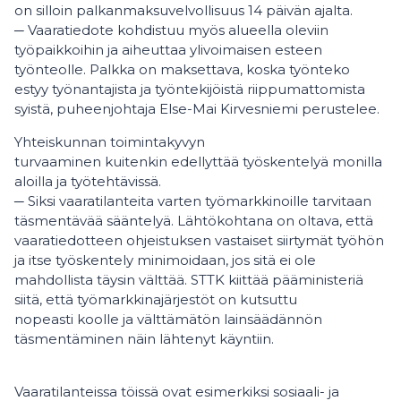
on silloin palkanmaksuvelvollisuus 14 päivän ajalta.
─ Vaaratiedote kohdistuu myös alueella oleviin
työpaikkoihin ja aiheuttaa ylivoimaisen esteen
työnteolle. Palkka on maksettava, koska työnteko
estyy työnantajista ja työntekijöistä riippumattomista
syistä, puheenjohtaja Else-Mai Kirvesniemi perustelee.
Yhteiskunnan toimintakyvyn
turvaaminen kuitenkin edellyttää työskentelyä monilla
aloilla ja työtehtävissä.
─ Siksi vaaratilanteita varten työmarkkinoille tarvitaan
täsmentävää sääntelyä. Lähtökohtana on oltava, että
vaaratiedotteen ohjeistuksen vastaiset siirtymät työhön
ja itse työskentely minimoidaan, jos sitä ei ole
mahdollista täysin välttää. STTK kiittää pääministeriä
siitä, että työmarkkinajärjestöt on kutsuttu
nopeasti koolle ja välttämätön lainsäädännön
täsmentäminen näin lähtenyt käyntiin.
Vaaratilanteissa töissä ovat esimerkiksi sosiaali- ja