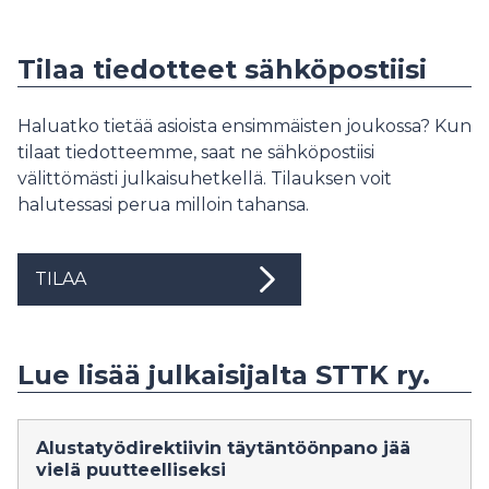
Tilaa tiedotteet sähköpostiisi
Haluatko tietää asioista ensimmäisten joukossa? Kun
tilaat tiedotteemme, saat ne sähköpostiisi
välittömästi julkaisuhetkellä. Tilauksen voit
halutessasi perua milloin tahansa.
TILAA
Lue lisää julkaisijalta STTK ry.
Alustatyödirektiivin täytäntöönpano jää
vielä puutteelliseksi