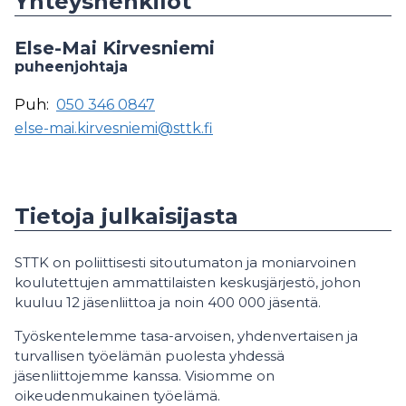
Yhteyshenkilöt
Else-Mai Kirvesniemi
puheenjohtaja
Puh:
050 346 0847
else-mai.kirvesniemi@sttk.fi
Tietoja julkaisijasta
STTK on poliittisesti sitoutumaton ja moniarvoinen
koulutettujen ammattilaisten keskusjärjestö, johon
kuuluu 12 jäsenliittoa ja noin 400 000 jäsentä.
Työskentelemme tasa-arvoisen, yhdenvertaisen ja
turvallisen työelämän puolesta yhdessä
jäsenliittojemme kanssa. Visiomme on
oikeudenmukainen työelämä.