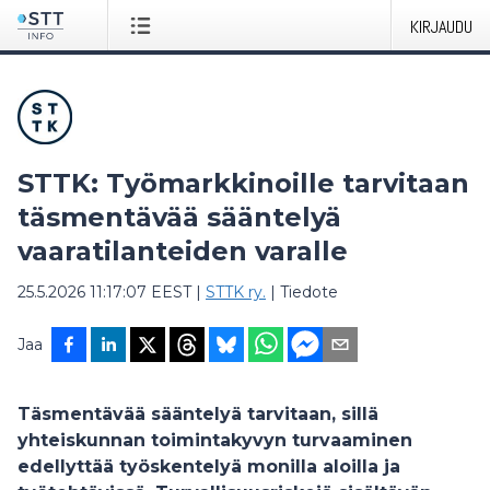
KIRJAUDU
STTK: Työmarkkinoille tarvitaan
täsmentävää sääntelyä
vaaratilanteiden varalle
25.5.2026 11:17:07 EEST
|
STTK ry.
|
Tiedote
Jaa
Täsmentävää sääntelyä tarvitaan, sillä
yhteiskunnan toimintakyvyn turvaaminen
edellyttää työskentelyä monilla aloilla ja