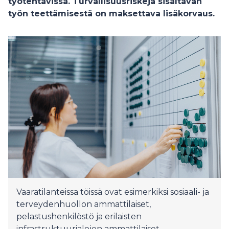
työtehtävissä. Turvallisuusriskejä sisältävän
työn teettämisestä on maksettava lisäkorvaus.
Vaaratilanteissa töissä ovat esimerkiksi sosiaali- ja
terveydenhuollon ammattilaiset,
pelastushenkilöstö ja erilaisten
infrastruktuurialojen ammattilaiset.