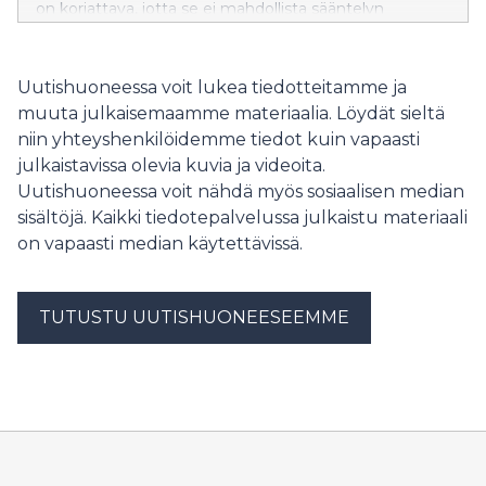
on korjattava, jotta se ei mahdollista sääntelyn
kiertämistä tai johda kilpailuun työehdoilla, vaan tukee
Euroopan kilpailukykyä kestävällä ja
oikeudenmukaisella tavalla.
Uutishuoneessa voit lukea tiedotteitamme ja
muuta julkaisemaamme materiaalia. Löydät sieltä
niin yhteyshenkilöidemme tiedot kuin vapaasti
julkaistavissa olevia kuvia ja videoita.
Uutishuoneessa voit nähdä myös sosiaalisen median
sisältöjä. Kaikki tiedotepalvelussa julkaistu materiaali
on vapaasti median käytettävissä.
TUTUSTU UUTISHUONEESEEMME