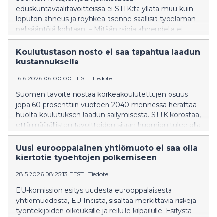
eduskuntavaalitavoitteissa ei STTK:ta yllätä muu kuin
loputon ahneus ja röyhkeä asenne säällisiä työelämän
pelisääntöjä kohtaan. – Mitään rajoja ahneudella ei
näytä yrittäjäjärjestössä olevan. Nykyinen hallitus on jo
tehnyt mittavia heikennyksiä työlainsäädäntöön ja
Koulutustason nosto ei saa tapahtua laadun
sosiaaliturvaan, mutta mikään ei riitä. Valitetaan
kustannuksella
ylityökorvauksista, vaaditaan pidempää työaikaa ja
16.6.2026 06:00:00 EEST
|
Tiedote
halutaan napsia lomia lyhyemmiksi, puheenjohtaja
Else-Mai Kirvesniemi hämmästelee. Suomen Yrittäjiltä
Suomen tavoite nostaa korkeakoulutettujen osuus
on jäänyt huomaamatta, että vaikka Orpon hallitus on
jopa 60 prosenttiin vuoteen 2040 mennessä herättää
tehnyt hallitusohjelmansa mukaiset heikennykset,
huolta koulutuksen laadun säilymisestä. STTK korostaa,
Suomen työttömyys on ennätyskorkealla eikä talous
että määrällisten tavoitteiden sijaan huomion tulee olla
kasva. Hallituksen toimilla ei myöskään ole pystytty
osaamisen tasossa ja koulutuksen
vahvistamaan yritysten kilpailukykyä, vaikka sillä on
saavutettavuudessa.
Uusi eurooppalainen yhtiömuoto ei saa olla
heikennyksiä perusteltu. – Sen sijaan suomalaisten
kiertotie työ­ehtojen polkemiseen
luottamus harjoitettuun politiikkaan on romahtanut.
Talouden vaikeissa oloissa kulutusta on vähennetty,
28.5.2026 08:25:13 EEST
|
Tiedote
mikä osoittaa kansan viisautta. Kun ajat ovat
EU-komission esitys uudesta eurooppalaisesta
epävakaat, ylimääräinen laiteta
yhtiömuodosta, EU Incistä, sisältää merkittäviä riskejä
työntekijöiden oikeuksille ja reilulle kilpailulle. Esitystä