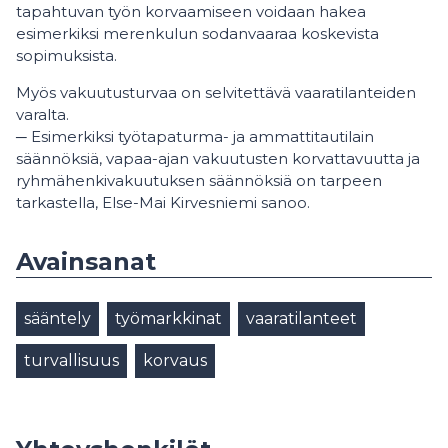
tapahtuvan työn korvaamiseen voidaan hakea
esimerkiksi merenkulun sodanvaaraa koskevista
sopimuksista.
Myös vakuutusturvaa on selvitettävä vaaratilanteiden
varalta.
─ Esimerkiksi työtapaturma- ja ammattitautilain
säännöksiä, vapaa-ajan vakuutusten korvattavuutta ja
ryhmähenkivakuutuksen säännöksiä on tarpeen
tarkastella, Else-Mai Kirvesniemi sanoo.
Avainsanat
sääntely
työmarkkinat
vaaratilanteet
turvallisuus
korvaus