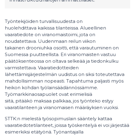
Työntekijöiden turvallisuudesta on
huolehdittava kaikissa tilanteissa. Alueellinen
vaaratiedote on viranomaistoimi, jota on
noudatettava. Uudenmaan reilun viikon
takainen drooniuhka osoitti, että varautuminen on
Suomessa puutteellista. Eri viranomaisten vastuu
päätöksenteossa on oltava selkeää ja tiedonkulku
varmistettava. Vaaratiedotteiden
lähettämisjärjestelmän uudistus on siksi toteutettava
mahdollisimman nopeasti. Tapahtuma paljasti myös
heikon kohdan työlainsäädännössämme.
Työmarkkinaosapuolet ovat erimielisiä
siitä, pitääkö maksaa palkkaa, jos työnteko estyy
vaaratilanteen ja viranomaisen määräyksen vuoksi.
STTK:n mielestä työsopimuslain sääntely kattaa
vaaratiedotetilanteet, joissa työskentelyä ei voi järjestää
esimerkiksi etätyönä. Työnantajalla