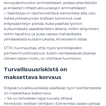
terveydenhuollon ammattilaiset, pelastushenkilöstö
ja erilaisten infrastruktuurialojen ammattilaiset.
─ Sääntelyä on täsmennettävä esimerkiksi siltä osin,
mitkä yhteiskunnan kriittiset toiminnot ovat
erityissääntelyn piirissä, kuka päättää työhön
kutsumisesta vaaratilanteen aikana, miten siirtyminen
töihin tapahtuu ja kuka vastaa mahdollisista
ylimääräisistä kustannuksista, Kirvesniemi listaa.
STTK huomauttaa, että myös työntekijöiden
perheenhuoltovastuut, kuten varhaiskasvatuksessa
olevien lasten hoito, on otettava huomioon.
Turvallisuusriskistä on
maksettava korvaus
Erityisiä turvallisuusriskejä sisältävän työn teettämisestä
on maksettava lisäkorvaus.
─ Se on tehokkain tapa turvata riittävä
henkilöstö kriittisiin tehtäviin. Esimerkkiä vaaran piirissä