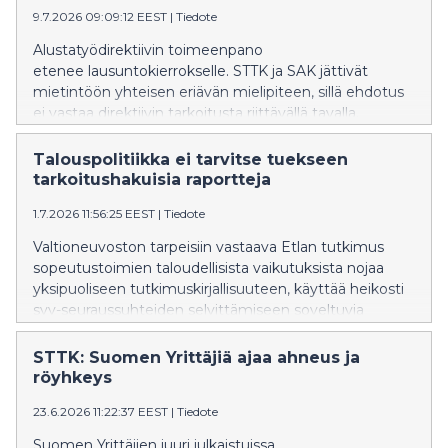
9.7.2026 09:09:12 EEST
|
Tiedote
Alustatyödirektiivin toimeenpano
etenee lausuntokierrokselle. STTK ja SAK jättivät
mietintöön yhteisen eriävän mielipiteen, sillä ehdotus
ei vastaa direktiivin tarkoitusta riittävällä tavalla.
Talouspolitiikka ei tarvitse tuekseen
tarkoitushakuisia raportteja
1.7.2026 11:56:25 EEST
|
Tiedote
Valtioneuvoston tarpeisiin vastaava Etlan tutkimus
sopeutustoimien taloudellisista vaikutuksista nojaa
yksipuoliseen tutkimuskirjallisuuteen, käyttää heikosti
syy-seuraussuhteiden selvittämiseen soveltuvia
menetelmiä ja vetää tutkimukseen nähden liian
vahvat johtopäätökset. STTK:n mielestä Suomen
STTK: Suomen Yrittäjiä ajaa ahneus ja
talouspolitiikan tueksi tarvitaan monipuolisempaa
röyhkeys
analyysiä.
23.6.2026 11:22:37 EEST
|
Tiedote
Suomen Yrittäjien juuri julkaistuissa