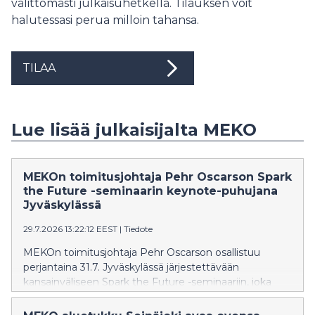
välittömästi julkaisuhetkellä. Tilauksen voit
halutessasi perua milloin tahansa.
TILAA
Lue lisää julkaisijalta MEKO
MEKOn toimitusjohtaja Pehr Oscarson Spark
the Future -seminaarin keynote-puhujana
Jyväskylässä
29.7.2026 13:22:12 EEST
|
Tiedote
MEKOn toimitusjohtaja Pehr Oscarson osallistuu
perjantaina 31.7. Jyväskylässä järjestettävään
kansainväliseen Spark the Future -seminaariin, joka
kokoaa yhteen kestävän liikkumisen, teknologian,
liiketoiminnan ja moottoriurheilun asiantuntijoita osana