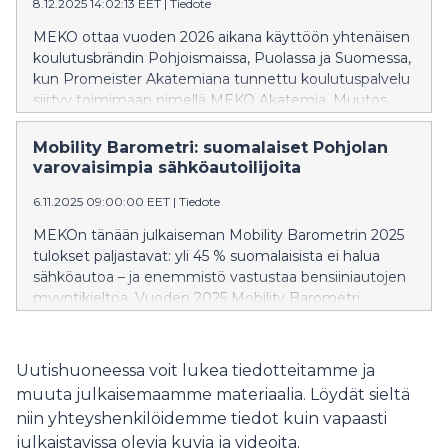
älykkään, ympärivuorokautisen tuen muutamalla
8.12.2025 14:02:13 EET
|
Tiedote
klikkauksella.
MEKO ottaa vuoden 2026 aikana käyttöön yhtenäisen
koulutusbrändin Pohjoismaissa, Puolassa ja Suomessa,
kun Promeister Akatemiana tunnettu koulutuspalvelu
siirtyy toimimaan nimellä MEKO Akatemia. Muutos
koskee ainoastaan brändiä: koulutustoiminta jatkuu
markkinoittain kuten ennenkin, mutta yhteinen nimi
Mobility Barometri: suomalaiset Pohjolan
selkeyttää MEKOn kansainvälistä koulutustarjontaa ja
varovaisimpia sähköautoilijoita
vahvistaa sen näkyvyyttä. – Yhteinen brändi luo entistä
6.11.2025 09:00:00 EET
|
Tiedote
selvemmän yhteyden kollegoihimme eri maissa ja
tarjoaa paremmat mahdollisuudet jakaa osaamista ja
MEKOn tänään julkaiseman Mobility Barometrin 2025
kokemuksia. Tämä näkyy tulevaisuudessa varmasti
tulokset paljastavat: yli 45 % suomalaisista ei halua
koulutussisällöissä, teknisessä tuessa ja osaamisen
sähköautoa – ja enemmistö vastustaa bensiiniautojen
laajemmassa hyödyntämisessä – niin
myyntikieltoa. Vuoden 2025 Mobility Barometri
sähköajoneuvojen kuin kehittyvän
paljastaa muutoksen: sähköautoihin liittyvä epäluulo
ajoneuvoteknologian osalta, kuvailee MEKO Finlandin
kasvaa läpi Pohjoismaiden, ja Suomi on nyt selvästi
toimitusjohtaja Sanna Reunanen. Promeister
skeptisin maa koko alueella.
Uutishuoneessa voit lukea tiedotteitamme ja
Akatemia on kouluttanut suomalaisia autotekniikan
muuta julkaisemaamme materiaalia. Löydät sieltä
ammattilaisia kattavasti aina ammatillisista
perusopinnoista sähköajoneuvojen erityiskoulutuksiin.
niin yhteyshenkilöidemme tiedot kuin vapaasti
Uudistus tukee MEKOn strategiaa vastata nopeasti
julkaistavissa olevia kuvia ja videoita.