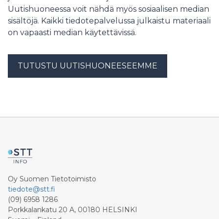
kehittyvän ajoneuvotekniikan
Uutishuoneessa voit nähdä myös sosiaalisen median
sisältöjä. Kaikki tiedotepalvelussa julkaistu materiaali
on vapaasti median käytettävissä.
TUTUSTU UUTISHUONEESEEMME
Oy Suomen Tietotoimisto
tiedote@stt.fi
(09) 6958 1286
Porkkalankatu 20 A, 00180 HELSINKI