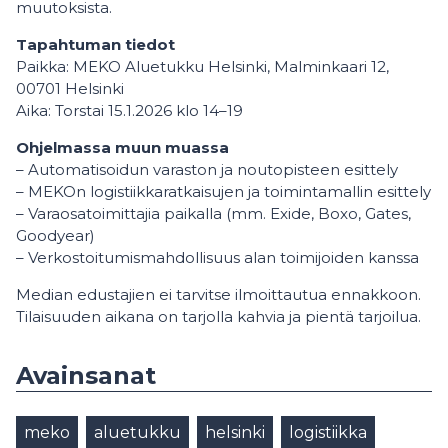
muutoksista.
Tapahtuman tiedot
Paikka: MEKO Aluetukku Helsinki, Malminkaari 12,
00701 Helsinki
Aika: Torstai 15.1.2026 klo 14–19
Ohjelmassa muun muassa
– Automatisoidun varaston ja noutopisteen esittely
– MEKOn logistiikkaratkaisujen ja toimintamallin esittely
– Varaosatoimittajia paikalla (mm. Exide, Boxo, Gates,
Goodyear)
– Verkostoitumismahdollisuus alan toimijoiden kanssa
Median edustajien ei tarvitse ilmoittautua ennakkoon.
Tilaisuuden aikana on tarjolla kahvia ja pientä tarjoilua.
Avainsanat
meko
aluetukku
helsinki
logistiikka