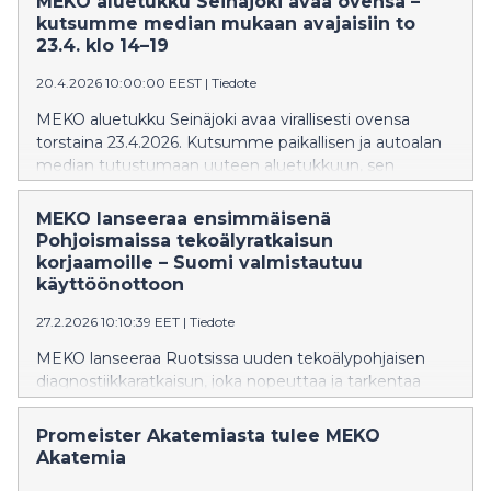
MEKO aluetukku Seinäjoki avaa ovensa –
Secto Rally Finland -tapahtumaa.
kutsumme median mukaan avajaisiin to
23.4. klo 14–19
20.4.2026 10:00:00 EEST
|
Tiedote
MEKO aluetukku Seinäjoki avaa virallisesti ovensa
torstaina 23.4.2026. Kutsumme paikallisen ja autoalan
median tutustumaan uuteen aluetukkuun, sen
palveluihin sekä tapahtumapäivän
ohjelmaan. Avajaisissa on esillä alan kiinnostavimmat
MEKO lanseeraa ensimmäisenä
uutuudet ja ajankohtaiset teemat. Yksi tapahtuman
Pohjoismaissa tekoälyratkaisun
vetonauloista on American Car Show’ssa esillä ollut
korjaamoille – Suomi valmistautuu
Asunmaa Motorsportin BMW 318is M50B25 Turbo
käyttöönottoon
drifting auto, joka on nähtävillä paikan päällä.
27.2.2026 10:10:39 EET
|
Tiedote
MEKO lanseeraa Ruotsissa uuden tekoälypohjaisen
diagnostiikkaratkaisun, joka nopeuttaa ja tarkentaa
ajoneuvojen vianmääritystä korjaamoilla. Ratkaisu
perustuu viimeisen kymmenen vuoden aikana MEKOn
Promeister Akatemiasta tulee MEKO
teknisen tuen kautta käsiteltyihin
Akatemia
laadunvarmistettuihin korjauksiin ja tuo korjaamoille