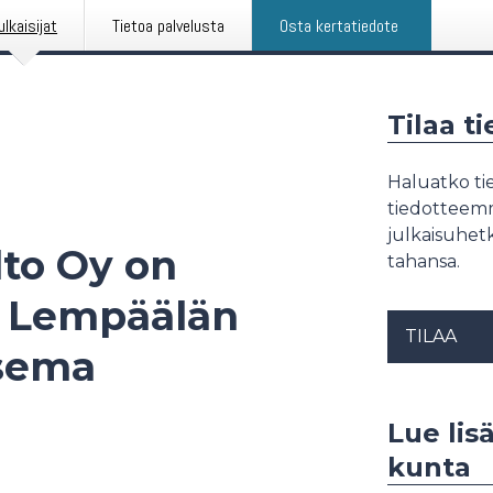
ulkaisijat
Tietoa palvelusta
Osta kertatiedote
Tilaa t
Haluatko tie
tiedotteemme
julkaisuhetk
to Oy on
tahansa.
n Lempäälän
TILAA
asema
Lue lis
kunta