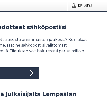
KIRJAUDU
iedotteet sähköpostiisi
tää asioista ensimmäisten joukossa? Kun tilaat
, saat ne sähköpostiisi välittömästi
ellä. Tilauksen voit halutessasi perua milloin
ää julkaisijalta Lempäälän