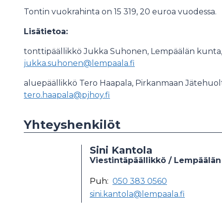
Tontin vuokrahinta on 15 319, 20 euroa vuodessa.
Lisätietoa:
tonttipäällikkö Jukka Suhonen, Lempäälän kunta
jukka.suhonen@lempaala.fi
aluepäällikkö Tero Haapala, Pirkanmaan Jätehuolt
tero.haapala@pjhoy.fi
Yhteyshenkilöt
Sini Kantola
Viestintäpäällikkö / Lempäälän
Puh:
050 383 0560
sini.kantola@lempaala.fi