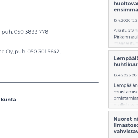
käytössä. S
huoltova
tiloissa 17.
ensimmä
15.4.2026 15:
Alkutuotan
, puh. 050 3833 778,
Pirkanmaal
maaseutuhal
tehtävässä
o Oy, puh. 050 301 5642,
niin alkutuo
Lempäälä
huhtikuu
13.4.2026 08
Lempäälän 
muistamisek
omistamissa
 kunta
osallistuva
Nuoret n
Ilmastoso
vahvista