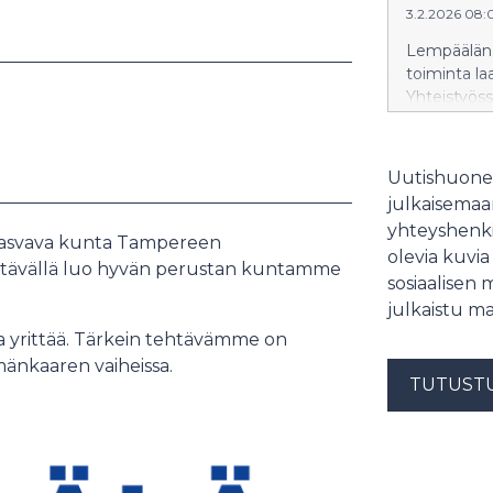
3.2.2026 08:
Lempäälän l
toiminta la
Yhteistyöss
oppilaitoks
ilmastosotu
Uutishuonee
julkaisemaam
yhteyshenki
kasvava kunta Tampereen
olevia kuvia
tävällä luo hyvän perustan kuntamme
sosiaalisen 
julkaistu ma
ja yrittää. Tärkein tehtävämme on
mänkaaren vaiheissa.
TUTUST