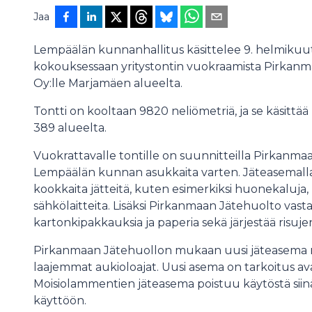
Jaa
Lempäälän kunnanhallitus käsittelee 9. helmikuu
kokouksessaan yritystontin vuokraamista Pirkan
Oy:lle Marjamäen alueelta.
Tontti on kooltaan 9820 neliömetriä, ja se käsittää
389 alueelta.
Vuokrattavalle tontille on suunnitteilla Pirkanm
Lempäälän kunnan asukkaita varten. Jäteasemalla 
kookkaita jätteitä, kuten esimerkiksi huonekaluja, re
sähkölaitteita. Lisäksi Pirkanmaan Jätehuolto vast
kartonkipakkauksia ja paperia sekä järjestää risu
Pirkanmaan Jätehuollon mukaan uusi jäteasema mahd
laajemmat aukioloajat. Uusi asema on tarkoitus ava
Moisiolammentien jäteasema poistuu käytöstä sii
käyttöön.