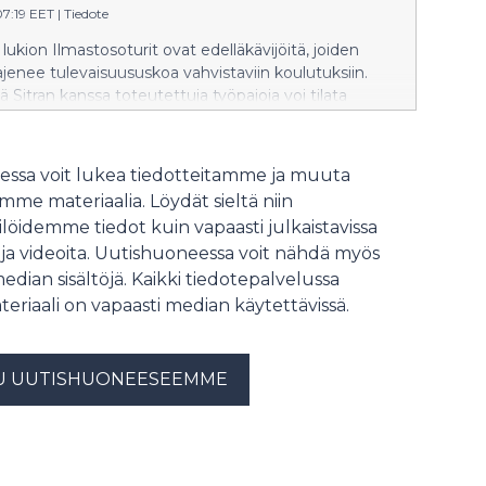
07:19 EET
|
Tiedote
ukion Ilmastosoturit ovat edelläkävijöitä, joiden
ajenee tulevaisuususkoa vahvistaviin koulutuksiin.
ä Sitran kanssa toteutettuja työpajoja voi tilata
iin keväällä 2026. Vaikuttava ja ainutlaatuinen
ritoiminta kerää kiitosta kestävyyden asiantuntijoilta.
ssa voit lukea tiedotteitamme ja muuta
me materiaalia. Löydät sieltä niin
löidemme tiedot kuin vapaasti julkaistavissa
 ja videoita. Uutishuoneessa voit nähdä myös
median sisältöjä. Kaikki tiedotepalvelussa
teriaali on vapaasti median käytettävissä.
U UUTISHUONEESEEMME