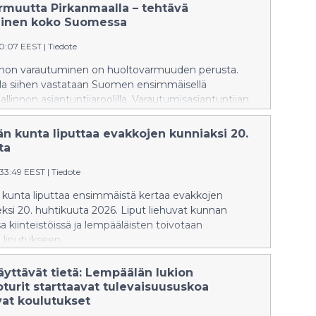
aikan koulu ja päiväkoti Saikka aloittavat toimintansa
rmuutta Pirkanmaalla – tehtävä
8.2026.
inen koko Suomessa
20:07 EEST
|
Tiedote
non varautuminen on huoltovarmuuden perusta.
la siihen vastataan Suomen ensimmäisellä
linnon asiantuntijaroolilla. Varautumisasiantuntijan
 korostuu verkostomainen yhteistyö, joka hyödyttää
tannon toimijoita, kyliä kuin kuntiakin.
n kunta liputtaa evakkojen kunniaksi 20.
ta
:33:49 EEST
|
Tiedote
kunta liputtaa ensimmäistä kertaa evakkojen
si 20. huhtikuuta 2026. Liput liehuvat kunnan
 kiinteistöissä ja lempääläisten toivotaan
n liputukseen.
äyttävät tietä: Lempäälän lukion
turit starttaavat tulevaisuususkoa
vat koulutukset