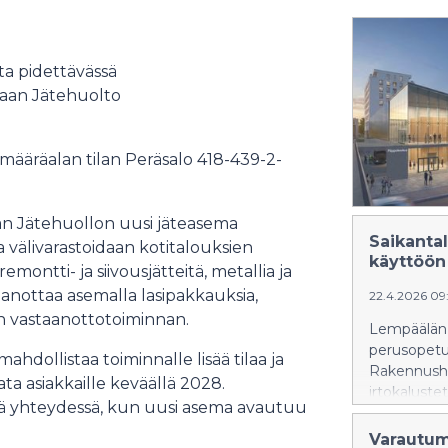
ta pidettävässä
maan Jätehuolto
 määräalan tilan Peräsalo 418-439-2-
aan Jätehuollon uusi jäteasema
Saikanta
välivarastoidaan kotitalouksien
käyttöön
montti- ja siivousjätteitä, metallia ja
aanottaa asemalla lasipakkauksia,
22.4.2026 09
jen vastaanottotoiminnan.
Lempäälän 
perusopetu
ollistaa toiminnalle lisää tilaa ja
Rakennusha
ta asiakkaille keväällä 2028.
irtokaluste
nä yhteydessä, kun uusi asema avautuu
toimii mes
messuorgani
Varautumi