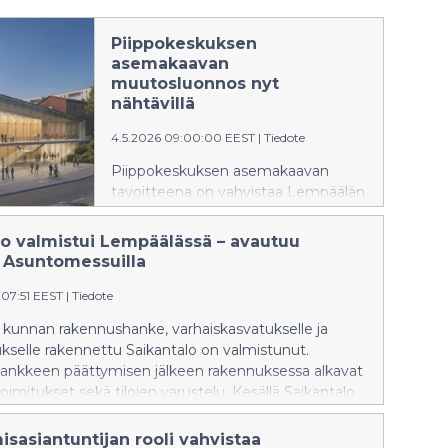
Piippokeskuksen
asemakaavan
muutosluonnos nyt
nähtävillä
4.5.2026 09:00:00 EEST
|
Tiedote
Piippokeskuksen asemakaavan
tavoitteena on vahvistaa Lempäälän
kuntakeskuksen elinvoimaisuutta
lisäämällä palveluita, tapahtumia ja
lo valmistui Lempäälässä – avautuu
asuinmahdollisuuksia. Lisäksi
 Asuntomessuilla
pyritään luomaan kulttuurin,
:07:51 EEST
|
Tiedote
tapahtumien ja arjen kohtaamisten
keskus, joka sijaitsee
kunnan rakennushanke, varhaiskasvatukselle ja
joukkoliikenteen solmukohdassa
kselle rakennettu Saikantalo on valmistunut.
lähellä palveluita ja rautatieasemaa.
nkkeen päättymisen jälkeen rakennuksessa alkavat
toimitukset sekä tilojen varustelu. Kesällä Saikantalo
sukohteena sekä Asuntomessut Oy:n käytössä
saation toimistotiloina ja ravintolatoimitsijan
sasiantuntijan rooli vahvistaa