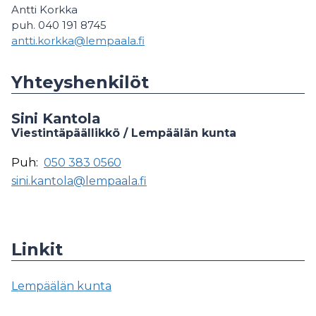
Antti Korkka
puh. 040 191 8745
antti.korkka@lempaala.fi
Yhteyshenkilöt
Sini Kantola
Viestintäpäällikkö / Lempäälän kunta
Puh:
050 383 0560
sini.kantola@lempaala.fi
Linkit
Lempäälän kunta