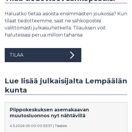
Haluatko tietää asioista ensimmäisten joukossa? Kun
tilaat tiedotteemme, saat ne sähköpostiisi
välittömästi julkaisuhetkellä. Tilauksen voit
halutessasi perua milloin tahansa.
TILAA
Lue lisää julkaisijalta Lempäälän
kunta
Piippokeskuksen asemakaavan
muutosluonnos nyt nähtävillä
4.5.2026 09:00:00 EEST
|
Tiedote