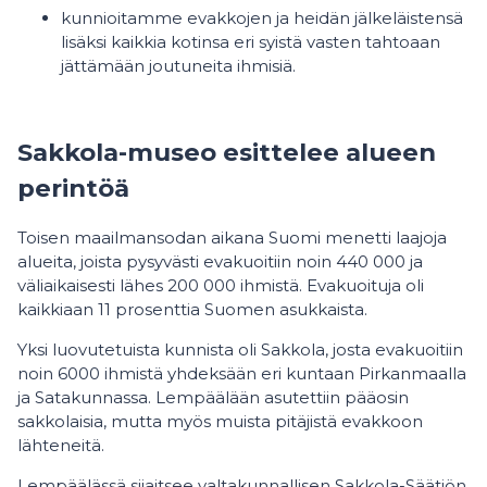
kunnioitamme evakkojen ja heidän jälkeläistensä
lisäksi kaikkia kotinsa eri syistä vasten tahtoaan
jättämään joutuneita ihmisiä.
Sakkola-museo esittelee alueen
perintöä
Toisen maailmansodan aikana Suomi menetti laajoja
alueita, joista pysyvästi evakuoitiin noin 440 000 ja
väliaikaisesti lähes 200 000 ihmistä. Evakuoituja oli
kaikkiaan 11 prosenttia Suomen asukkaista.
Yksi luovutetuista kunnista oli Sakkola, josta evakuoitiin
noin 6000 ihmistä yhdeksään eri kuntaan Pirkanmaalla
ja Satakunnassa. Lempäälään asutettiin pääosin
sakkolaisia, mutta myös muista pitäjistä evakkoon
lähteneitä.
Lempäälässä sijaitsee valtakunnallisen Sakkola-Säätiön