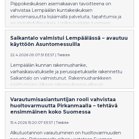
Piippokeskuksen asemakaavan tavoitteena on
vahvistaa Lempäälän kuntakeskuksen
elinvoimaisuutta lisäämällä palveluita, tapahtumia ja
asuinmahdollisuuksia. Lisäksi pyritään luomaan
kulttuurin, tapahtumien ja arjen kohtaamisten keskus,
joka sijaitsee joukkoliikenteen solmukohdassa lähellä
Saikantalo valmistui Lempäälässä – avautuu
palveluita ja rautatieasemaa.
käyttöön Asuntomessuilla
22.4.2026 09:07:51 EEST
|
Tiedote
Lempäälän kunnan rakennushanke,
varhaiskasvatukselle ja perusopetukselle rakennettu
Saikantalo on valmistunut. Rakennushankkeen
päättymisen jälkeen rakennuksessa alkavat
irtokalustetoimitukset sekä tilojen varustelu. Kesällä
Saikantalo toimii messukohteena sekä Asuntomessut
Varautumisasiantuntijan rooli vahvistaa
Oy:n käytössä messuorganisaation toimistotiloina ja
huoltovarmuutta Pirkanmaalla – tehtävä
ravintolatoimitsijan käytössä. Saikan koulu ja päiväkoti
ensimmäinen koko Suomessa
Saikka aloittavat toimintansa tiloissa 17.8.2026.
15.4.2026 15:20:07 EEST
|
Tiedote
Alkutuotannon varautuminen on huoltovarmuuden