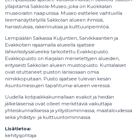
ylläpitämä Sakkola-Museo, joka on Kuokkalan
museoraitin naapurissa. Museo esittelee vaihtuvilla
teemanäyttelyillä Sakkolan alueen ihmisiä,
harrastuksia, rakennuksia ja kulttuuriperintöä.
Lempäälän Saikassa Kuljuntien, Sarvikkaantien ja
Evakkotien rajaamalla alueella sijaitsee
lähivirkistysalueeksi tarkoitettu Evakkopuisto.
Evakkopuisto on Karjalan menetettyjen alueiden,
erityisesti Sakkolan alueen muistopuisto. Kuntalaiset
ovat istuttaneet puiston länsiosaan omia
nimikkopuitaan. Puisto sijaitsee tulevan kesän
Asuntomessujen tapahtuma-alueen vieressä.
Uudella kotipaikkakunnallaan evakot ja heidän
jälkeläisensä ovat olleet merkittäviä vaikuttajia
yhteiskunnallisessa ja yritystoiminnassa, maataloudessa
sekä yhdistys- ja kulttuuritoiminnassa.
Lisätietoa:
kehitysjohtaja