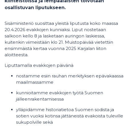
kiinteistöissä ja lempääläisten toivotaan
osallistuvan liputukseen.
Sisäministeriö suosittaa yleistä liputusta koko maassa
20.4.2026 evakkojen kunniaksi. Liput nostetaan
salkoon kello 8 ja lasketaan auringon laskiessa,
kuitenkin viimeistään klo 21. Muistopäivää vietettiin
ensimmäistä kertaa vuonna 2025 Karjalan liiton
aloitteesta.
Liputtamalla evakkojen päivänä
nostamme esiin rauhan merkityksen epävakaassa
maailmassamme
kunnioitamme evakkojen työtä Suomen
jälleenrakentamisessa
ylläpidämme historiatietoa Suomen sodista ja
sotien vuoksi kotinsa jättäneistä evakoista tuleville
sukupolville sekä