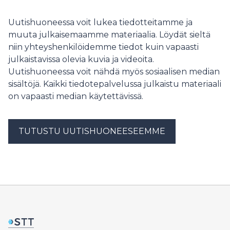
vastaanottotoiminnan. Pirkanmaan Jätehuollon
Vaikuttava ja ainutlaatuinen ilmastosoturitoiminta
mukaan uusi jäteasema mahdollistaa toiminnalle lisää
kerää kiitosta kestävyyden asiantuntijoilta.
Uutishuoneessa voit lukea tiedotteitamme ja
tilaa ja laajemmat aukioloajat. Uusi asema on tarkoitus
avata asiakkaille keväällä 2028. Moisiolammentien
muuta julkaisemaamme materiaalia. Löydät sieltä
jäteasema poistuu käytöstä siinä yhteydessä, kun uusi
niin yhteyshenkilöidemme tiedot kuin vapaasti
asema avautuu käyttöön. Tontin vuokrahinta on 15 319,
julkaistavissa olevia kuvia ja videoita.
20 euroa vuodessa. Lisätietoa: tonttipäällikkö
Uutishuoneessa voit nähdä myös sosiaalisen median
sisältöjä. Kaikki tiedotepalvelussa julkaistu materiaali
on vapaasti median käytettävissä.
TUTUSTU UUTISHUONEESEEMME