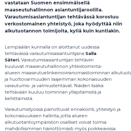
vastataan Suomen ensimmäisellä
maaseutuhallinnon asiantuntijaroolilla.
Varautumisasiantuntijan tehtävässä korostuu
verkostomainen yhteistyö, joka hyödyttää niin
alkutuotannon toimijoita, kyliä kuin kuntiakin.
Lempäälän kunnalla on aloittanut uudessa
tehtävässä varautumisasiantuntijana
Salla
Säteri.
Varautumisasiantuntijan tehtäviin
kuuluvat maaseutuhallinnon yhteistoiminta-
alueen maaseutuelinkeinoviranomaistoiminnan alkutuo
ja huoltovarmuuden laajemman kokonaisuuden
varautumis- ja valmiustehtävät. Näiden lisäksi
tehtävään kuuluu toiminnan ylläpitämistä ja
kehittämistä.
Varautumistyössä painottuvat ennakointi, yhteistyö ja
kokonaisuuksien hallinta, jotta alueen
alkutuotantoympäristön osalliset voivat toimia
mahdollisimman häiriöttömästi myös poikkeavissa