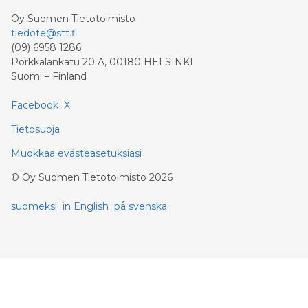
Oy Suomen Tietotoimisto
tiedote@stt.fi
(09) 6958 1286
Porkkalankatu 20 A, 00180 HELSINKI
Suomi – Finland
Facebook
X
Tietosuoja
Muokkaa evästeasetuksiasi
©
Oy Suomen Tietotoimisto
2026
suomeksi
in English
på svenska