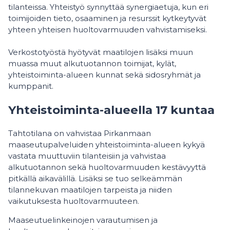
tilanteissa. Yhteistyö synnyttää synergiaetuja, kun eri
toimijoiden tieto, osaaminen ja resurssit kytkeytyvät
yhteen yhteisen huoltovarmuuden vahvistamiseksi.
Verkostotyöstä hyötyvät maatilojen lisäksi muun
muassa muut alkutuotannon toimijat, kylät,
yhteistoiminta-alueen kunnat sekä sidosryhmät ja
kumppanit.
Yhteistoiminta-alueella 17 kuntaa
Tahtotilana on vahvistaa Pirkanmaan
maaseutupalveluiden yhteistoiminta-alueen kykyä
vastata muuttuviin tilanteisiin ja vahvistaa
alkutuotannon sekä huoltovarmuuden kestävyyttä
pitkällä aikavälillä. Lisäksi se tuo selkeämmän
tilannekuvan maatilojen tarpeista ja niiden
vaikutuksesta huoltovarmuuteen.
Maaseutuelinkeinojen varautumisen ja