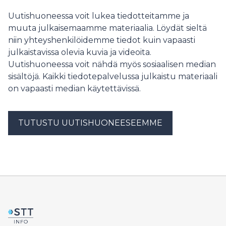
Vaikuttava ja ainutlaatuinen ilmastosoturitoiminta
mukaan uusi jäteasema mahdollistaa toiminnalle lisää
kerää kiitosta kestävyyden asiantuntijoilta.
Uutishuoneessa voit lukea tiedotteitamme ja
tilaa ja laajemmat aukioloajat. Uusi asema on tarkoitus
avata asiakkaille keväällä 2028. Moisiolammentien
muuta julkaisemaamme materiaalia. Löydät sieltä
jäteasema poistuu käytöstä siinä yhteydessä, kun uusi
niin yhteyshenkilöidemme tiedot kuin vapaasti
asema avautuu käyttöön. Tontin vuokrahinta on 15 319,
julkaistavissa olevia kuvia ja videoita.
20 euroa vuodessa. Lisätietoa: tonttipäällikkö
Uutishuoneessa voit nähdä myös sosiaalisen median
sisältöjä. Kaikki tiedotepalvelussa julkaistu materiaali
on vapaasti median käytettävissä.
TUTUSTU UUTISHUONEESEEMME