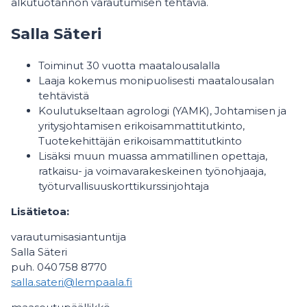
alkutuotannon varautumisen tehtäviä.
Salla Säteri
Toiminut 30 vuotta maatalousalalla
Laaja kokemus monipuolisesti maatalousalan
tehtävistä
Koulutukseltaan agrologi (YAMK), Johtamisen ja
yritysjohtamisen erikoisammattitutkinto,
Tuotekehittäjän erikoisammattitutkinto
Lisäksi muun muassa ammatillinen opettaja,
ratkaisu- ja voimavarakeskeinen työnohjaaja,
työturvallisuuskorttikurssinjohtaja
Lisätietoa:
varautumisasiantuntija
Salla Säteri
puh. 040 758 8770
salla.sateri@lempaala.fi