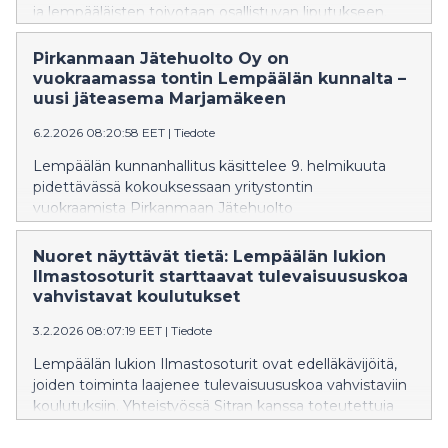
ja lempääläisten toivotaan osallistuvan liputukseen.
Pirkanmaan Jätehuolto Oy on
vuokraamassa tontin Lempäälän kunnalta –
uusi jäteasema Marjamäkeen
6.2.2026 08:20:58 EET
|
Tiedote
Lempäälän kunnanhallitus käsittelee 9. helmikuuta
pidettävässä kokouksessaan yritystontin
vuokraamista Pirkanmaan Jätehuolto
Oy:lle Marjamäen alueelta. Tontti on kooltaan 9820
neliömetriä, ja se käsittää määräalan tilan Peräsalo 418-
Nuoret näyttävät tietä: Lempäälän lukion
439-2-389 alueelta. Vuokrattavalle tontille on
Ilmastosoturit starttaavat tulevaisuususkoa
suunnitteilla Pirkanmaan Jätehuollon uusi jäteasema
vahvistavat koulutukset
Lempäälän kunnan asukkaita varten. Jäteasemalla
3.2.2026 08:07:19 EET
|
Tiedote
välivarastoidaan kotitalouksien kookkaita jätteitä, kuten
esimerkiksi huonekaluja, remontti- ja siivousjätteitä,
Lempäälän lukion Ilmastosoturit ovat edelläkävijöitä,
metallia ja sähkölaitteita. Lisäksi Pirkanmaan
joiden toiminta laajenee tulevaisuususkoa vahvistaviin
Jätehuolto vastaanottaa asemalla lasipakkauksia,
koulutuksiin. Yhteistyössä Sitran kanssa toteutettuja
kartonkipakkauksia ja paperia sekä järjestää risujen
työpajoja voi tilata oppilaitoksiin keväällä 2026.
vastaanottotoiminnan. Pirkanmaan Jätehuollon