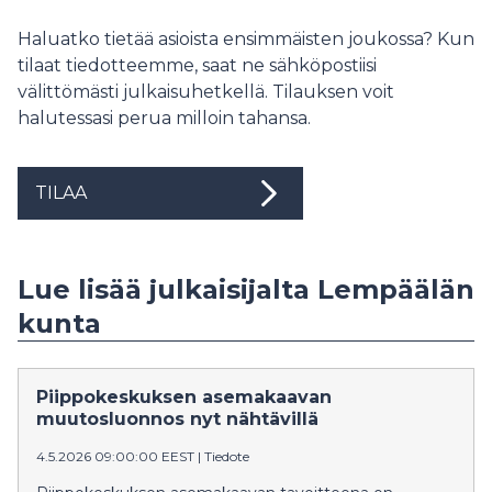
Haluatko tietää asioista ensimmäisten joukossa? Kun
tilaat tiedotteemme, saat ne sähköpostiisi
välittömästi julkaisuhetkellä. Tilauksen voit
halutessasi perua milloin tahansa.
TILAA
Lue lisää julkaisijalta Lempäälän
kunta
Piippokeskuksen asemakaavan
muutosluonnos nyt nähtävillä
4.5.2026 09:00:00 EEST
|
Tiedote