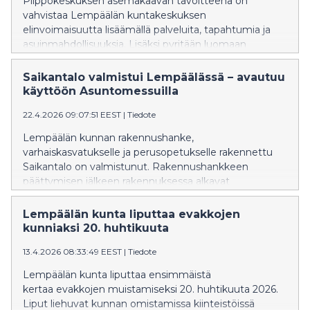
Piippokeskuksen asemakaavan tavoitteena on
vahvistaa Lempäälän kuntakeskuksen
elinvoimaisuutta lisäämällä palveluita, tapahtumia ja
asuinmahdollisuuksia. Lisäksi pyritään luomaan
kulttuurin, tapahtumien ja arjen kohtaamisten keskus,
joka sijaitsee joukkoliikenteen solmukohdassa lähellä
Saikantalo valmistui Lempäälässä – avautuu
palveluita ja rautatieasemaa.
käyttöön Asuntomessuilla
22.4.2026 09:07:51 EEST
|
Tiedote
Lempäälän kunnan rakennushanke,
varhaiskasvatukselle ja perusopetukselle rakennettu
Saikantalo on valmistunut. Rakennushankkeen
päättymisen jälkeen rakennuksessa alkavat
irtokalustetoimitukset sekä tilojen varustelu. Kesällä
Saikantalo toimii messukohteena sekä Asuntomessut
Lempäälän kunta liputtaa evakkojen
Oy:n käytössä messuorganisaation toimistotiloina ja
kunniaksi 20. huhtikuuta
ravintolatoimitsijan käytössä. Saikan koulu ja päiväkoti
13.4.2026 08:33:49 EEST
|
Tiedote
Saikka aloittavat toimintansa tiloissa 17.8.2026.
Lempäälän kunta liputtaa ensimmäistä
kertaa evakkojen muistamiseksi 20. huhtikuuta 2026.
Liput liehuvat kunnan omistamissa kiinteistöissä