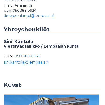
maaseutupäällikkö
Timo Perälampi
puh. 050 383 9624
timo.peralampi@lempaala.fi
Yhteyshenkilöt
Sini Kantola
Viestintäpäällikkö / Lempäälän kunta
Puh:
050 383 0560
sini.kantola@lempaala.fi
Kuvat