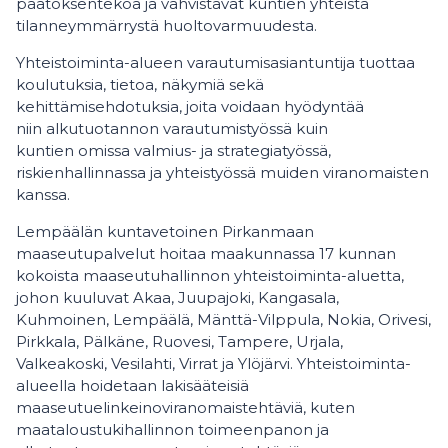
päätöksentekoa ja vahvistavat kuntien yhteistä
tilanneymmärrystä huoltovarmuudesta.
Yhteistoiminta-alueen varautumisasiantuntija tuottaa
koulutuksia, tietoa, näkymiä sekä
kehittämisehdotuksia, joita voidaan hyödyntää
niin alkutuotannon varautumistyössä kuin
kuntien omissa valmius- ja strategiatyössä,
riskienhallinnassa ja yhteistyössä muiden viranomaisten
kanssa.
Lempäälän kuntavetoinen Pirkanmaan
maaseutupalvelut hoitaa maakunnassa 17 kunnan
kokoista maaseutuhallinnon yhteistoiminta-aluetta,
johon kuuluvat Akaa, Juupajoki, Kangasala,
Kuhmoinen, Lempäälä, Mänttä-Vilppula, Nokia, Orivesi,
Pirkkala, Pälkäne, Ruovesi, Tampere, Urjala,
Valkeakoski, Vesilahti, Virrat ja Ylöjärvi. Yhteistoiminta-
alueella hoidetaan lakisääteisiä
maaseutuelinkeinoviranomaistehtäviä, kuten
maataloustukihallinnon toimeenpanon ja