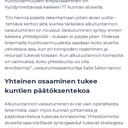
huoltovarmuuden erityisosaaminen on
hyödynnettävissä kaikkien 17 kunnan alueella.
”
On hienoa päästä rakentamaan jotain aivan uutta –
tehtävä kertoo siitä, kuinka tärkeäksi alkutuotannon
varautuminen on noussut. Varautuminen syntyy ennen
kaikkea yhteistyöstä – kukaan ei pärjää yksin. Yhdessä
tekemällä huoltovarmuudesta saadaan koko aluetta
vahvistava asia, kun eri toimijoiden osaaminen ja
resurssit tukevat toisiaan. Kun alkutuotannon toimijoilla
on valmiuksia, koko yhteiskunta voi olla
levollisempi”, varautumisasiantuntija Salla Säteri sanoo.
Yhteinen osaaminen tukee
kuntien päätöksentekoa
Alkutuotannon varautuminen ei ole vain operatiivista
tekemistä, vaan myös kunnan johtamista ja
päätöksentekoa tukevaa ennakointia. Yhteistoiminta-
alueella saavutettavat synergiaedut tukevat strategista